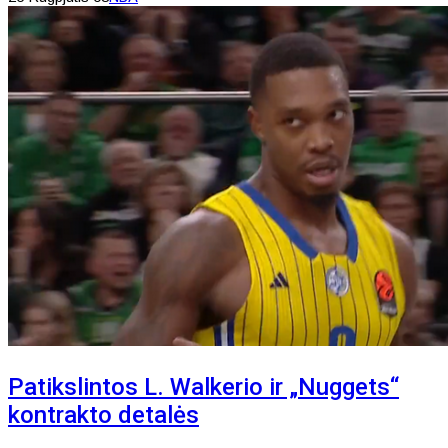
Patikslintos L. Walkerio ir „Nuggets“
kontrakto detalės