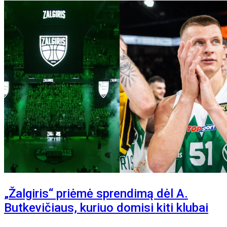
„Žalgiris“ priėmė sprendimą dėl A.
Butkevičiaus, kuriuo domisi kiti klubai