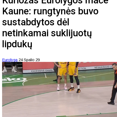
Kuriozas Eurolygos mače
Kaune: rungtynės buvo
sustabdytos dėl
netinkamai suklijuotų
lipdukų
Eurolyga
24 Spalio 29