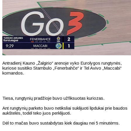
Antradienį Kauno „Žalgirio“ arenoje vyko Eurolygos rungtynės,
kuriose susitiko Stambulo „Fenerbahče“ ir Tel Avivo „Maccabi“
komandos.
Tiesa, rungtynių pradžioje buvo užfiksuotas kuriozas.
Ant rungtynių parketo buvo netiksliai suklijuoti lipdukai prie baudos
aukštelės, todėl teko juos perklijuoti.
Dėl to mačas buvo sustabdytas kiek daugiau nei 5 minutėms.