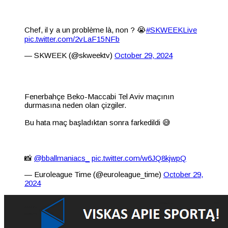
Chef, il y a un problème là, non ? 😭
#SKWEEKLive
pic.twitter.com/2vLaF15NFb
— SKWEEK (@skweektv)
October 29, 2024
Fenerbahçe Beko-Maccabi Tel Aviv maçının
durmasına neden olan çizgiler.
Bu hata maç başladıktan sonra farkedildi 😅
📸
@bballmaniacs_
pic.twitter.com/w6JQ8kjwpQ
— Euroleague Time (@euroleague_time)
October 29,
2024