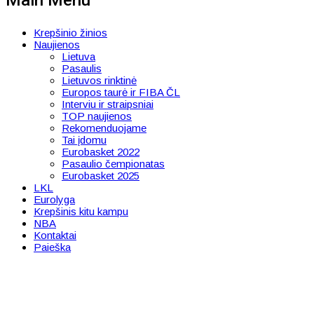
Main Menu
Krepšinio žinios
Naujienos
Lietuva
Pasaulis
Lietuvos rinktinė
Europos taurė ir FIBA ČL
Interviu ir straipsniai
TOP naujienos
Rekomenduojame
Tai įdomu
Eurobasket 2022
Pasaulio čempionatas
Eurobasket 2025
LKL
Eurolyga
Krepšinis kitu kampu
NBA
Kontaktai
Paieška