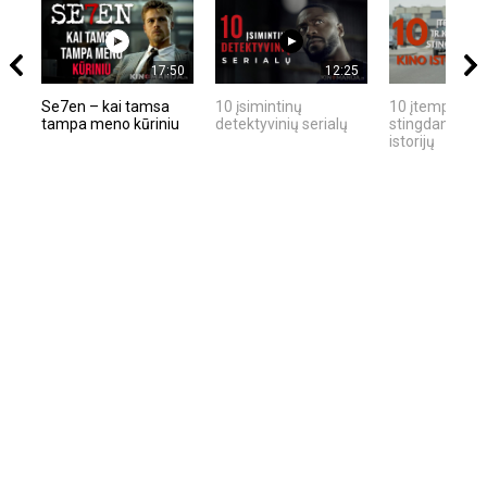
17:50
12:25
Se7en – kai tamsa
10 įsimintinų
10 įtemptų, kr
tampa meno kūriniu
detektyvinių serialų
stingdančių ki
istorijų