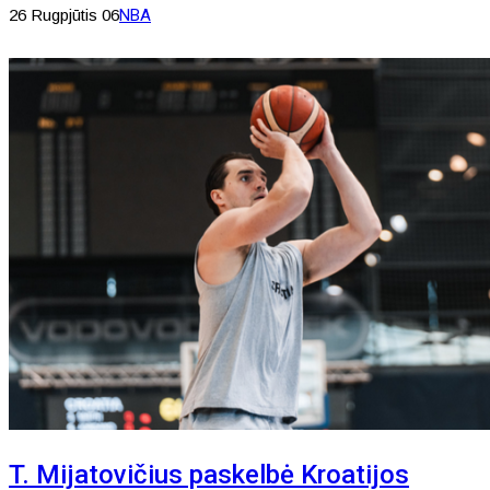
26 Rugpjūtis 06
NBA
T. Mijatovičius paskelbė Kroatijos