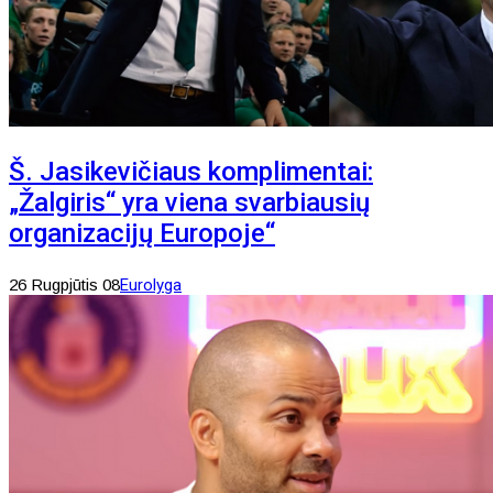
Š. Jasikevičiaus komplimentai:
„Žalgiris“ yra viena svarbiausių
organizacijų Europoje“
26 Rugpjūtis 08
Eurolyga