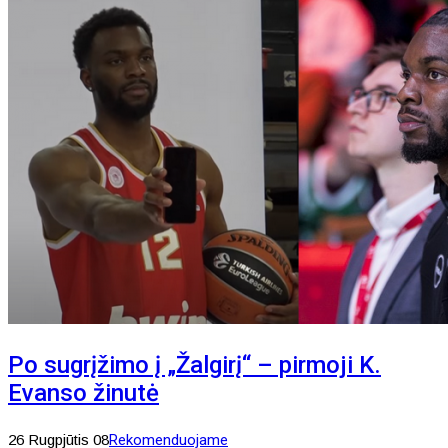
Po sugrįžimo į „Žalgirį“ – pirmoji K.
Evanso žinutė
26 Rugpjūtis 08
Rekomenduojame