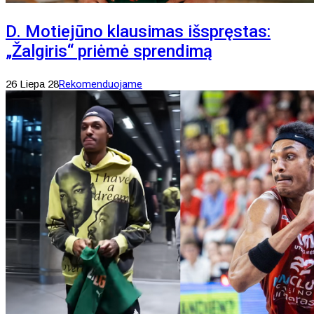
D. Motiejūno klausimas išspręstas:
„Žalgiris“ priėmė sprendimą
26 Liepa 28
Rekomenduojame