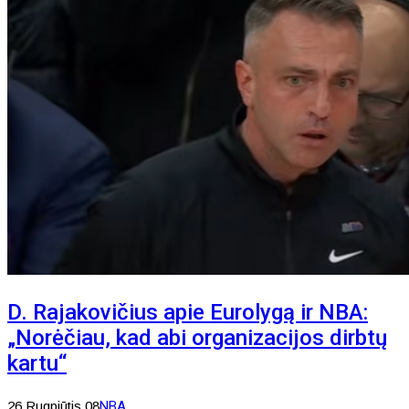
D. Rajakovičius apie Eurolygą ir NBA:
„Norėčiau, kad abi organizacijos dirbtų
kartu“
26 Rugpjūtis 08
NBA