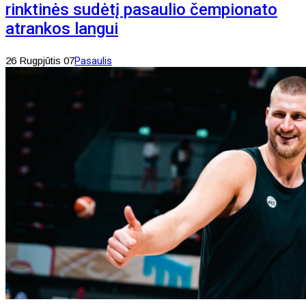
rinktinės sudėtį pasaulio čempionato
atrankos langui
26 Rugpjūtis 07
Pasaulis