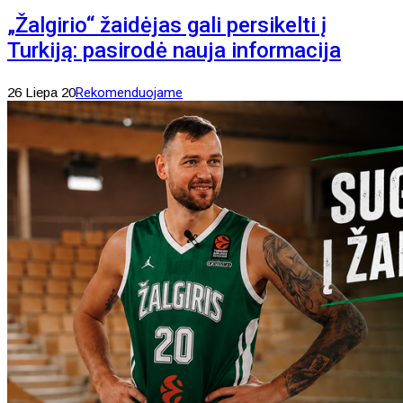
„Žalgirio“ žaidėjas gali persikelti į
Turkiją: pasirodė nauja informacija
26 Liepa 20
Rekomenduojame