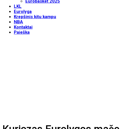
Eurobasket 2025
LKL
Eurolyga
Krepšinis kitu kampu
NBA
Kontaktai
Paieška