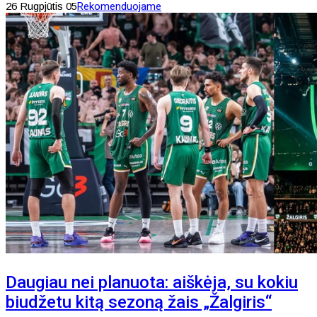
26 Rugpjūtis 05
Rekomenduojame
Daugiau nei planuota: aiškėja, su kokiu
biudžetu kitą sezoną žais „Žalgiris“