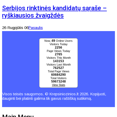
Serbijos rinktinės kandidatų sąraše –
ryškiausios žvaigždės
26 Rugpjūtis 06
Pasaulis
49
Now,
Online Users
Visitors Today
2256
Page Views Today
2765
Visitors This Month
143153
Visitors Last Month
762527
Total Page Views
60684290
Total Visitors
59673248
View Stats
Visos teisės saugomos. © Krepsiniozinios.lt 2026. Kopijuoti,
dauginti bei platinti galima tik gavus raštišką sutikimą.