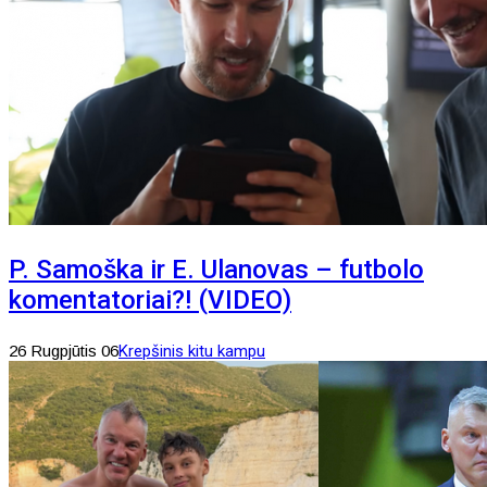
P. Samoška ir E. Ulanovas – futbolo
komentatoriai?! (VIDEO)
26 Rugpjūtis 06
Krepšinis kitu kampu