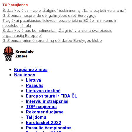
TOP naujienos
Š. Jasikevičius – apie „Žalgirio“ išskirtinumą: „Tai turėtų būti vertinama“
G. Žibėnas nusprendė dėl galimybės dirbti Eurolygoje
Tragiškai pataikiusios lietuvės nepasipriešino EČ šeimininkėms ir
nepateko į finalą
Š. Jasikevičiaus komplimentai: „Žalgiris“ yra viena svarbiausių
organizacijų Europoje“
G. Žibėnas priėmė sprendimą dėl darbo Eurolygos klube
Krepšinio žinios
Naujienos
Lietuva
Pasaulis
Lietuvos rinktinė
Europos taurė ir FIBA ČL
Interviu ir straipsniai
TOP naujienos
Rekomenduojame
Tai įdomu
Eurobasket 2022
Pasaulio čempionatas