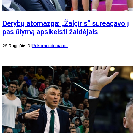
Derybų atomazga: „Žalgiris“ sureagavo į
pasiūlymą apsikeisti žaidėjais
26 Rugpjūtis 01
Rekomenduojame