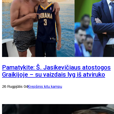
Pamatykite: Š. Jasikevičiaus atostogos
Graikijoje – su vaizdais lyg iš atviruko
26 Rugpjūtis 04
Krepšinis kitu kampu