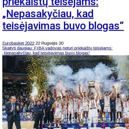
priekaištų teisėjams:
„Nepasakyčiau, kad
teisėjavimas buvo blogas“
Eurobasket 2022
22 Rugsėjis 20
Skaityti daugiau: FIBA vadovas neturi priekaištų teisėjams:
„Nepasakyčiau, kad teisėjavimas buvo blogas“