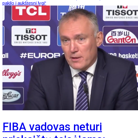
pakilo į aukštesnį lygį“
FIBA vadovas neturi