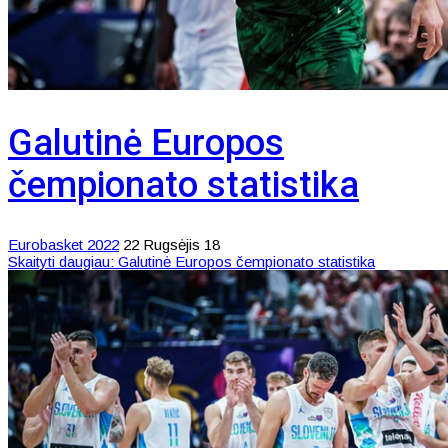
Galutinė Europos
čempionato statistika
Eurobasket 2022
22 Rugsėjis 18
Skaityti daugiau: Galutinė Europos čempionato statistika