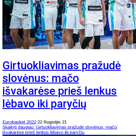
Girtuokliavimas pražudė
slovėnus: mačo
išvakarėse prieš lenkus
lėbavo iki paryčių
Eurobasket 2022
22 Rugsėjis 21
Skaityti daugiau: Girtuokliavimas pražudė slovėnus: mačo
išvakarėse prieš lenkus lėbavo iki paryčių