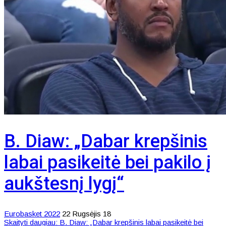
B. Diaw: „Dabar krepšinis
labai pasikeitė bei pakilo į
aukštesnį lygį“
Eurobasket 2022
22 Rugsėjis 18
Skaityti daugiau: B. Diaw: „Dabar krepšinis labai pasikeitė bei