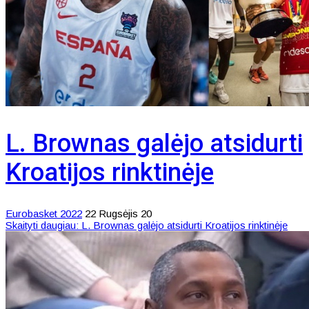
L. Brownas galėjo atsidurti
Kroatijos rinktinėje
Eurobasket 2022
22 Rugsėjis 20
Skaityti daugiau: L. Brownas galėjo atsidurti Kroatijos rinktinėje