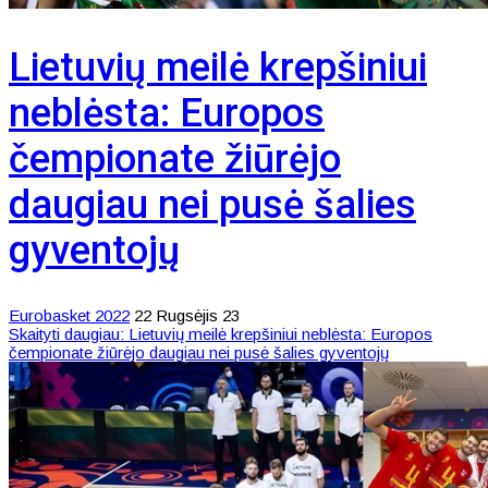
Lietuvių meilė krepšiniui
neblėsta: Europos
čempionate žiūrėjo
daugiau nei pusė šalies
gyventojų
Eurobasket 2022
22 Rugsėjis 23
Skaityti daugiau: Lietuvių meilė krepšiniui neblėsta: Europos
čempionate žiūrėjo daugiau nei pusė šalies gyventojų