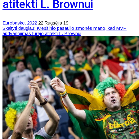
atitekti L. Brownui
Eurobasket 2022
22 Rugsėjis 19
Skaityti daugiau: Krepšinio pasaulio žmonės mano, kad MVP
apdvanojimas turėjo atitekti L. Brownui