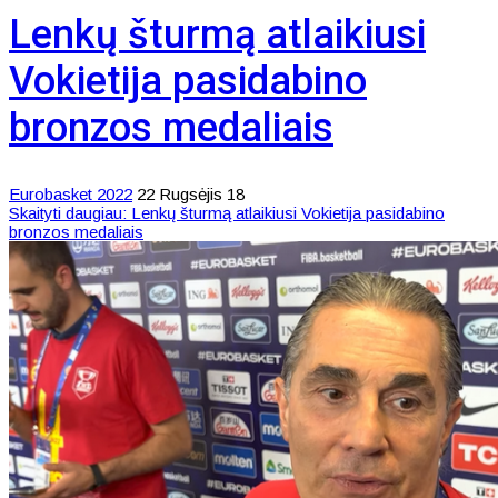
Lenkų šturmą atlaikiusi
Vokietija pasidabino
bronzos medaliais
Eurobasket 2022
22 Rugsėjis 18
Skaityti daugiau: Lenkų šturmą atlaikiusi Vokietija pasidabino
bronzos medaliais