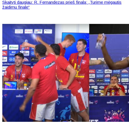
Skaityti daugiau: R. Fernandezas prieš finalą: „Turime mėgautis
žaidimu finale“