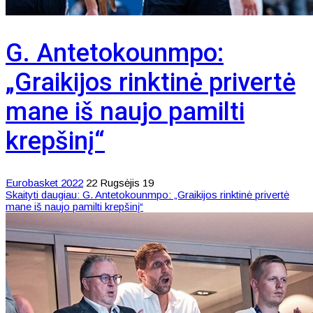
G. Antetokounmpo:
„Graikijos rinktinė privertė
mane iš naujo pamilti
krepšinį“
Eurobasket 2022
22 Rugsėjis 19
Skaityti daugiau: G. Antetokounmpo: „Graikijos rinktinė privertė
mane iš naujo pamilti krepšinį“