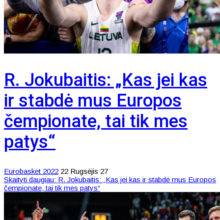
R. Jokubaitis: „Kas jei kas
ir stabdė mus Europos
čempionate, tai tik mes
patys“
Eurobasket 2022
22 Rugsėjis 27
Skaityti daugiau: R. Jokubaitis: „Kas jei kas ir stabdė mus Europos
čempionate, tai tik mes patys“