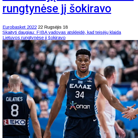
rungtynėse jį šokiravo
Eurobasket 2022
22 Rugsėjis 18
Skaityti daugiau: FIBA vadovas atskleidė, kad teisėjų klaida
Lietuvos rungtynėse jį šokiravo