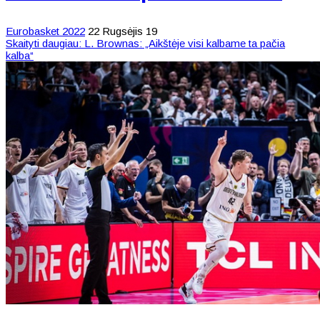
Eurobasket 2022
22 Rugsėjis 19
Skaityti daugiau: L. Brownas: „Aikštėje visi kalbame ta pačia
kalba“