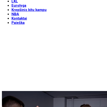
LKL
Eurolyga
Krepšinis kitu kampu
NBA
Kontaktai
Paieška