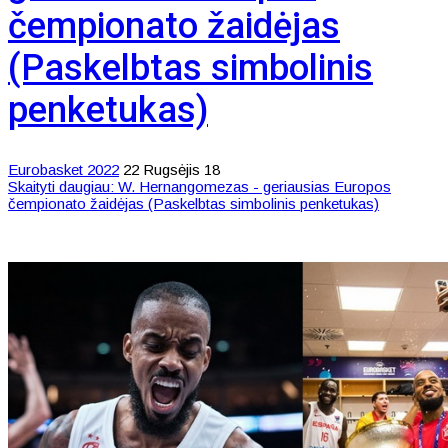
čempionato žaidėjas
(Paskelbtas simbolinis
penketukas)
Eurobasket 2022
22 Rugsėjis 18
Skaityti daugiau: W. Hernangomezas - geriausias Europos
čempionato žaidėjas (Paskelbtas simbolinis penketukas)