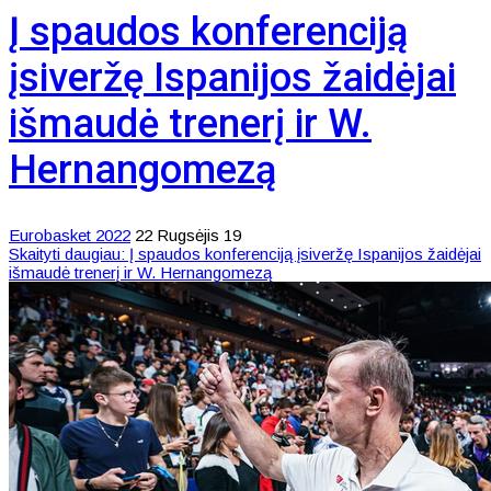
Į spaudos konferenciją
įsiveržę Ispanijos žaidėjai
išmaudė trenerį ir W.
Hernangomezą
Eurobasket 2022
22 Rugsėjis 19
Skaityti daugiau: Į spaudos konferenciją įsiveržę Ispanijos žaidėjai
išmaudė trenerį ir W. Hernangomezą