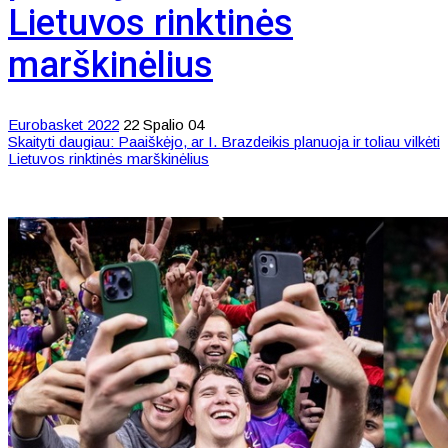
Lietuvos rinktinės
marškinėlius
Eurobasket 2022
22 Spalio 04
Skaityti daugiau: Paaiškėjo, ar I. Brazdeikis planuoja ir toliau vilkėti
Lietuvos rinktinės marškinėlius