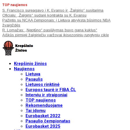
TOP naujienos
S. Francisco sureagavo į K. Evanso ir „Žalgirio“ susitarimą
Oficialu: „Žalgiris“ sudarė kontraktą su K. Evansu
Pažintis su NCAA čempionais: į Lietuvą atvyksta būsimos NBA
žvaigždės
R. Lomažas: „Neptūno“ pasiūlymas buvo gana kuklus“
Aiškūs pirmieji žalgiriečių varžovai ikisezoninių rungtynių cikle
Krepšinio žinios
Naujienos
Lietuva
Pasaulis
Lietuvos rinktinė
Europos taurė ir FIBA ČL
Interviu ir straipsniai
TOP naujienos
Rekomenduojame
Tai įdomu
Eurobasket 2022
Pasaulio čempionatas
Eurobasket 2025