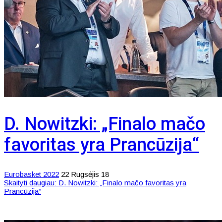
D. Nowitzki: „Finalo mačo
favoritas yra Prancūzija“
Eurobasket 2022
22 Rugsėjis 18
Skaityti daugiau: D. Nowitzki: „Finalo mačo favoritas yra
Prancūzija“