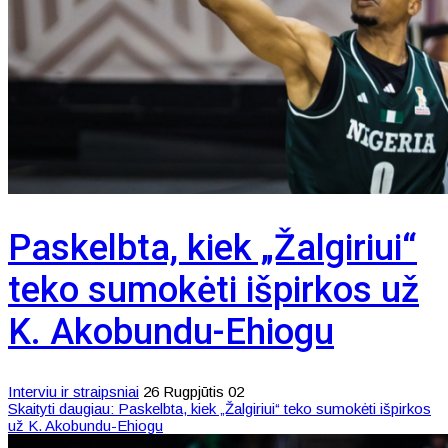
Paskelbta, kiek „Žalgiriui“
teko sumokėti išpirkos už
K. Akobundu-Ehiogu
Interviu ir straipsniai
26 Rugpjūtis 02
Skaityti daugiau: Paskelbta, kiek „Žalgiriui“ teko sumokėti išpirkos
už K. Akobundu-Ehiogu