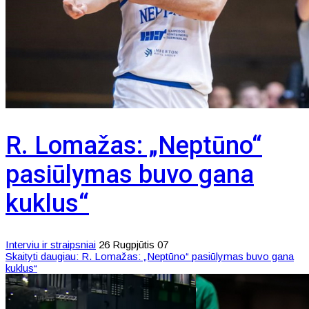
R. Lomažas: „Neptūno“
pasiūlymas buvo gana
kuklus“
Interviu ir straipsniai
26 Rugpjūtis 07
Skaityti daugiau: R. Lomažas: „Neptūno“ pasiūlymas buvo gana
kuklus“