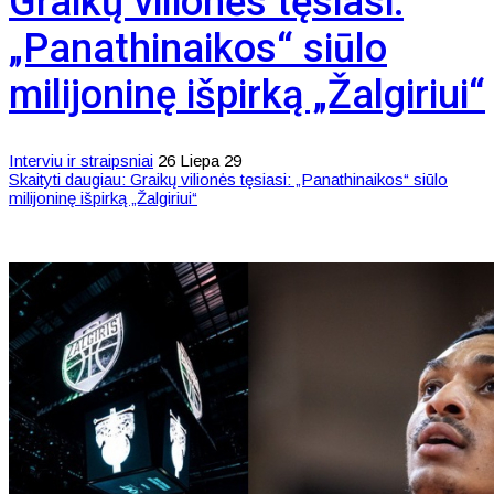
Graikų vilionės tęsiasi:
„Panathinaikos“ siūlo
milijoninę išpirką „Žalgiriui“
Interviu ir straipsniai
26 Liepa 29
Skaityti daugiau: Graikų vilionės tęsiasi: „Panathinaikos“ siūlo
milijoninę išpirką „Žalgiriui“