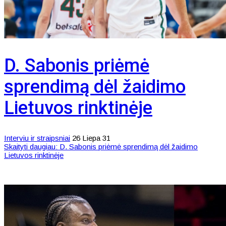
D. Sabonis priėmė
sprendimą dėl žaidimo
Lietuvos rinktinėje
Interviu ir straipsniai
26 Liepa 31
Skaityti daugiau: D. Sabonis priėmė sprendimą dėl žaidimo
Lietuvos rinktinėje