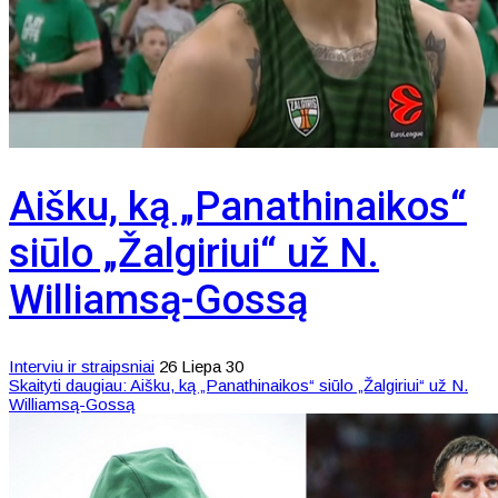
Aišku, ką „Panathinaikos“
siūlo „Žalgiriui“ už N.
Williamsą-Gossą
Interviu ir straipsniai
26 Liepa 30
Skaityti daugiau: Aišku, ką „Panathinaikos“ siūlo „Žalgiriui“ už N.
Williamsą-Gossą