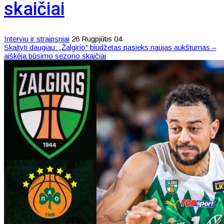
skaičiai
Interviu ir straipsniai
26 Rugpjūtis 04
Skaityti daugiau: „Žalgirio“ biudžetas pasieks naujas aukštumas –
aiškėja būsimo sezono skaičiai