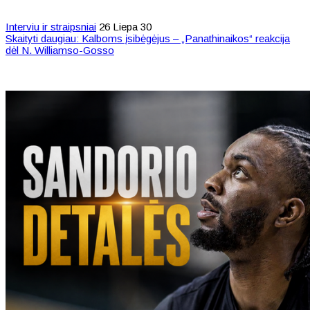
Interviu ir straipsniai
26 Liepa 30
Skaityti daugiau: Kalboms įsibėgėjus – „Panathinaikos“ reakcija
dėl N. Williamso-Gosso