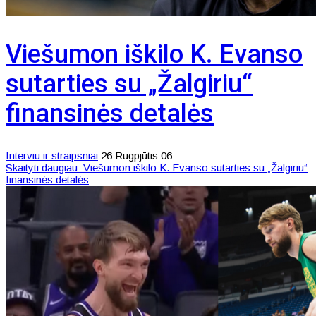
Viešumon iškilo K. Evanso
sutarties su „Žalgiriu“
finansinės detalės
Interviu ir straipsniai
26 Rugpjūtis 06
Skaityti daugiau: Viešumon iškilo K. Evanso sutarties su „Žalgiriu“
finansinės detalės