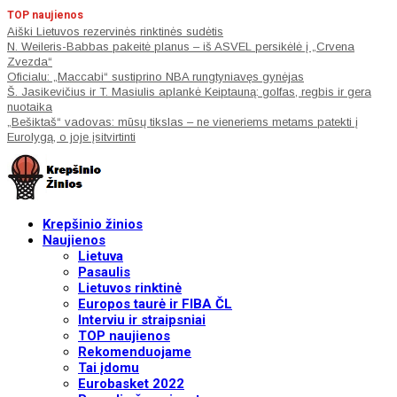
TOP naujienos
Aiški Lietuvos rezervinės rinktinės sudėtis
N. Weileris-Babbas pakeitė planus – iš ASVEL persikėlė į „Crvena
Zvezda“
Oficialu: „Maccabi“ sustiprino NBA rungtyniavęs gynėjas
Š. Jasikevičius ir T. Masiulis aplankė Keiptauną: golfas, regbis ir gera
nuotaika
„Bešiktaš“ vadovas: mūsų tikslas – ne vieneriems metams patekti į
Eurolygą, o joje įsitvirtinti
Krepšinio žinios
Naujienos
Lietuva
Pasaulis
Lietuvos rinktinė
Europos taurė ir FIBA ČL
Interviu ir straipsniai
TOP naujienos
Rekomenduojame
Tai įdomu
Eurobasket 2022