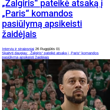
„Žalgiris“ pateikė atsaką į
„Paris“ komandos
pasiūlymą apsikeisti
žaidėjais
Interviu ir straipsniai
26 Rugpjūtis 01
Skaityti daugiau: „Žalgiris“ pateikė atsaką į „Paris“ komandos
pasiūlymą apsikeisti žaidėjais