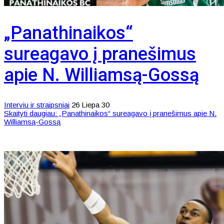
„Panathinaikos“
sureagavo į pranešimus
apie N. Williamsą-Gossą
Interviu ir straipsniai
26 Liepa 30
Skaityti daugiau: „Panathinaikos“ sureagavo į pranešimus apie N.
Williamsą-Gossą