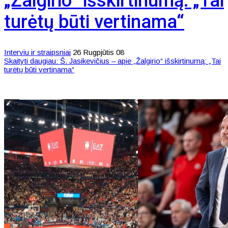
„Žalgirio“ išskirtinumą: „Tai
turėtų būti vertinama“
Interviu ir straipsniai
26 Rugpjūtis 08
Skaityti daugiau: Š. Jasikevičius – apie „Žalgirio“ išskirtinumą: „Tai
turėtų būti vertinama“