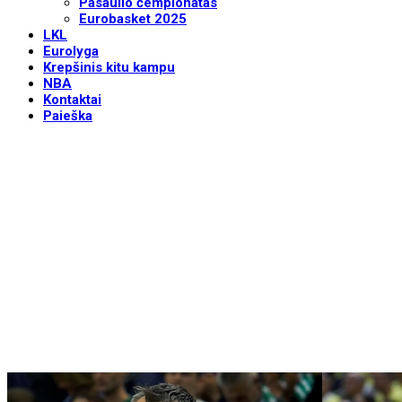
Pasaulio čempionatas
Eurobasket 2025
LKL
Eurolyga
Krepšinis kitu kampu
NBA
Kontaktai
Paieška