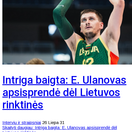
Intriga baigta: E. Ulanovas
apsisprendė dėl Lietuvos
rinktinės
Interviu ir straipsniai
26 Liepa 31
Skaityti daugiau: Intriga baigta: E. Ulanovas apsisprendė dėl