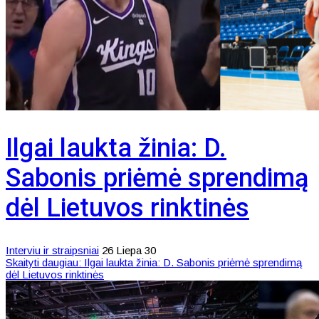
Ilgai laukta žinia: D.
Sabonis priėmė sprendimą
dėl Lietuvos rinktinės
Interviu ir straipsniai
26 Liepa 30
Skaityti daugiau: Ilgai laukta žinia: D. Sabonis priėmė sprendimą
dėl Lietuvos rinktinės