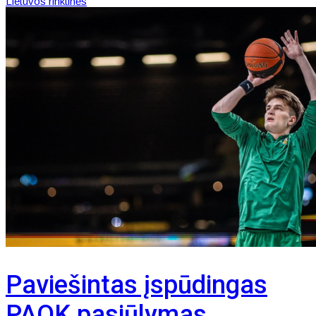
Lietuvos rinktinės
Paviešintas įspūdingas
PAOK pasiūlymas