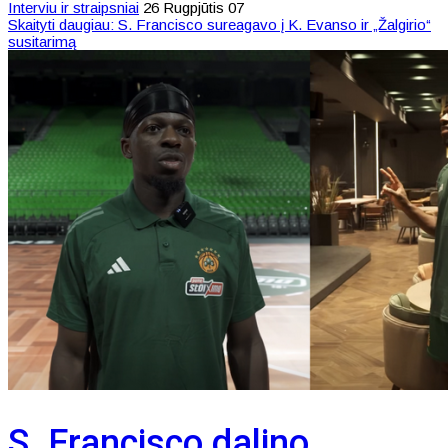
Interviu ir straipsniai
26 Rugpjūtis 07
Skaityti daugiau: S. Francisco sureagavo į K. Evanso ir „Žalgirio“
susitarimą
S. Francisco dalino