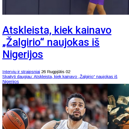
Atskleista, kiek kainavo
„Žalgirio“ naujokas iš
Nigerijos
Interviu ir straipsniai
26 Rugpjūtis 02
Skaityti daugiau: Atskleista, kiek kainavo „Žalgirio“ naujokas iš
Nigerijos