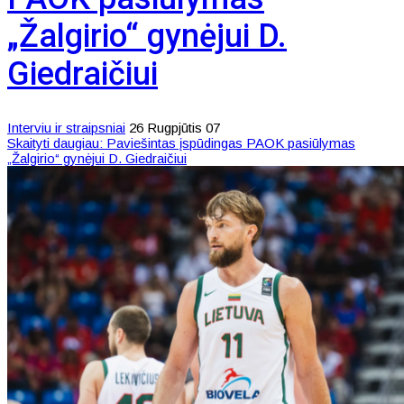
„Žalgirio“ gynėjui D.
Giedraičiui
Interviu ir straipsniai
26 Rugpjūtis 07
Skaityti daugiau: Paviešintas įspūdingas PAOK pasiūlymas
„Žalgirio“ gynėjui D. Giedraičiui