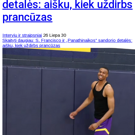
detalės: aišku, kiek uždirbs
prancūzas
Interviu ir straipsniai
26 Liepa 30
Skaityti daugiau: S. Francisco ir „Panathinaikos“ sandorio detalės:
aišku, kiek uždirbs prancūzas