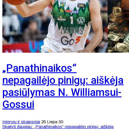
„Panathinaikos“
nepagailėjo pinigų: aiškėja
pasiūlymas N. Williamsui-
Gossui
Interviu ir straipsniai
26 Liepa 30
Skaityti daugiau: „Panathinaikos“ nepagailėjo pinigų: aiškėja