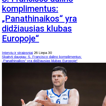
komplimentus:
„Panathinaikos“ yra
didžiausias klubas
Europoje“
Interviu ir straipsniai
26 Liepa 30
Skaityti daugiau: S. Francisco dalino komplimentus:
„Panathinaikos“ yra didžiausias klubas Europoje“