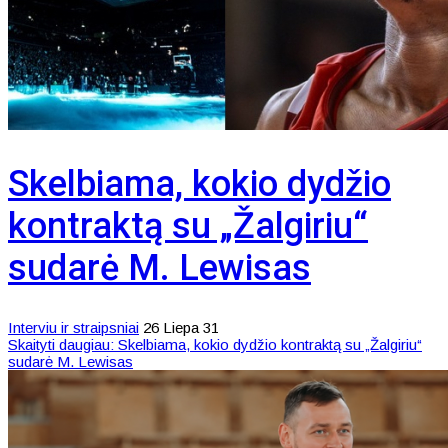
Skelbiama, kokio dydžio
kontraktą su „Žalgiriu“
sudarė M. Lewisas
Interviu ir straipsniai
26 Liepa 31
Skaityti daugiau: Skelbiama, kokio dydžio kontraktą su „Žalgiriu“
sudarė M. Lewisas