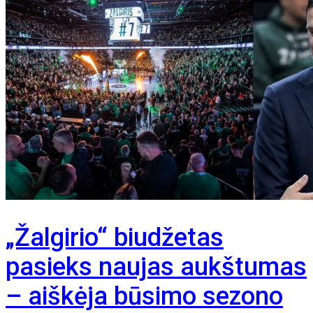
„Žalgirio“ biudžetas
pasieks naujas aukštumas
– aiškėja būsimo sezono