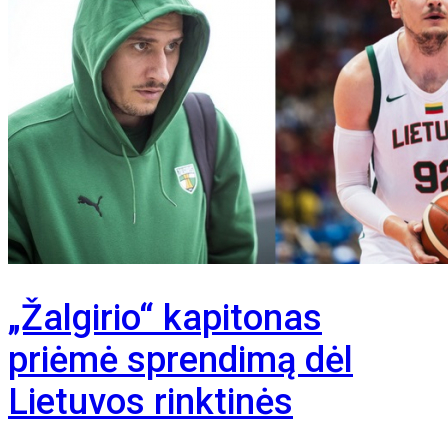
„Žalgirio“ kapitonas
priėmė sprendimą dėl
Lietuvos rinktinės