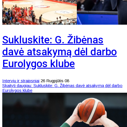
Sukluskite: G. Žibėnas
davė atsakymą dėl darbo
Eurolygos klube
Interviu ir straipsniai
26 Rugpjūtis 08
Skaityti daugiau: Sukluskite: G. Žibėnas davė atsakymą dėl darbo
Eurolygos klube