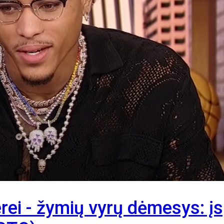
erei - žymių vyrų dėmesys: į