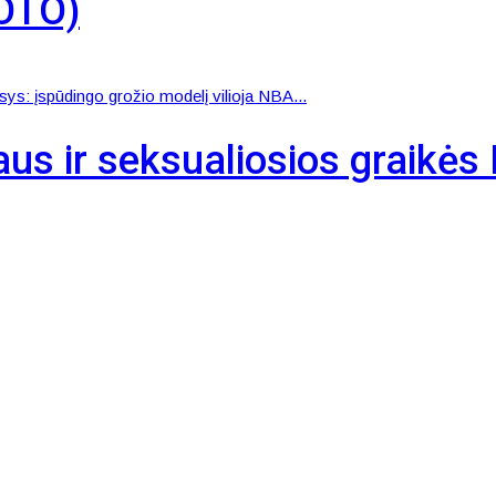
FOTO)
sys: įspūdingo grožio modelį vilioja NBA...
čiaus ir seksualiosios graikė