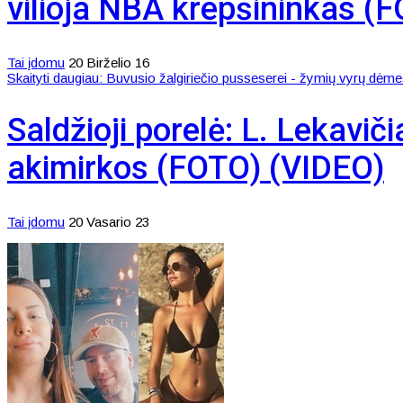
vilioja NBA krepšininkas (
Tai įdomu
20 Birželio 16
Skaityti daugiau: Buvusio žalgiriečio pusseserei - žymių vyrų dėme
Saldžioji porelė: L. Lekavi
akimirkos (FOTO) (VIDEO)
Tai įdomu
20 Vasario 23