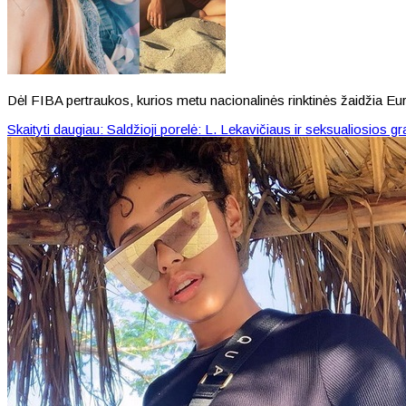
Dėl FIBA pertraukos, kurios metu nacionalinės rinktinės žaidžia Eu
Skaityti daugiau: Saldžioji porelė: L. Lekavičiaus ir seksualiosio