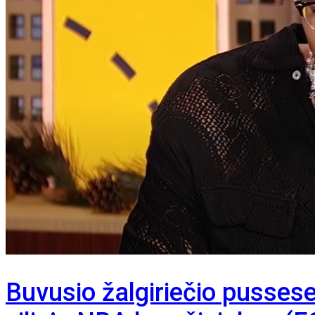
Buvusio žalgiriečio pusses