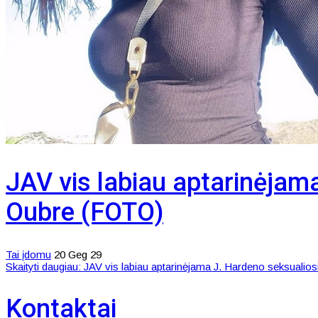
JAV vis labiau aptarinėjam
Oubre (FOTO)
Tai įdomu
20 Geg 29
Skaityti daugiau: JAV vis labiau aptarinėjama J. Hardeno seksuali
Kontaktai