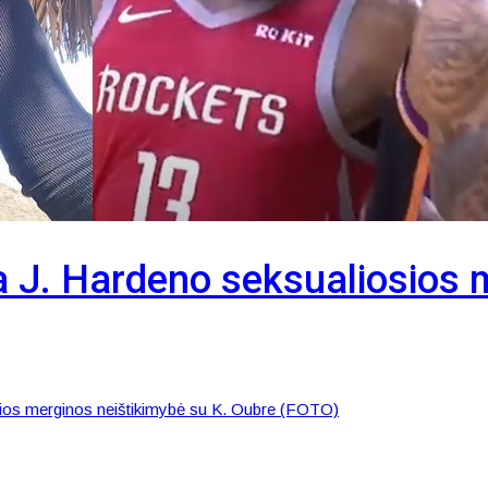
a J. Hardeno seksualiosios 
osios merginos neištikimybė su K. Oubre (FOTO)