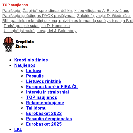
TOP naujienos
Paaiškėjo „Žalgirio“ sprendimas dėl kitų klubų viliojamo A. Butkevičiaus
Paaiškėjo įspūdingas PAOK pasiūlymas „Žalgirio“ gynėjui D. Giedraičiui
RKL pasitinka rekordinį sezoną: patvirtintos komandų sudėtys ir nauja B d
„Paris“ pratęsė sutartį su D. Hommesu
„Unicaja“ įsitraukė į kovą dėl J. Bolomboy
Krepšinio žinios
Naujienos
Lietuva
Pasaulis
Lietuvos rinktinė
Europos taurė ir FIBA ČL
Interviu ir straipsniai
TOP naujienos
Rekomenduojame
Tai įdomu
Eurobasket 2022
Pasaulio čempionatas
Eurobasket 2025
LKL