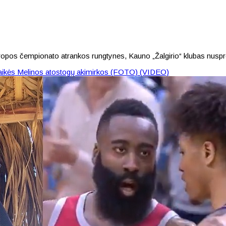
ropos čempionato atrankos rungtynes, Kauno „Žalgirio“ klubas nuspre
s graikės Melinos atostogų akimirkos (FOTO) (VIDEO)