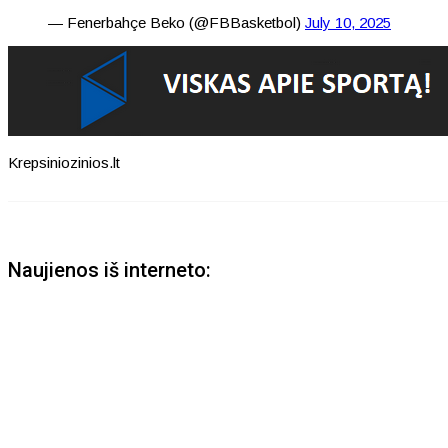
— Fenerbahçe Beko (@FBBasketbol)
July 10, 2025
Krepsiniozinios.lt
Naujienos iš interneto: