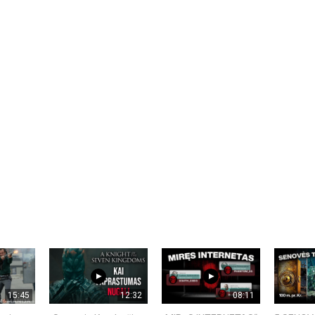
15:45
12:32
08:11