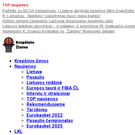
TOP naujienos
Pažintis su NCAA čempionais: į Lietuvą atvyksta būsimos NBA žvaigždės
R. Lomažas: „Neptūno“ pasiūlymas buvo gana kuklus“
Aiškūs pirmieji žalgiriečių varžovai ikisezoninių rungtynių cikle
Lietuvos rinktinės stovykloje – ir netektys, ir sugrįžimai (R. Kurtinaičio kom
Atskleistos K. Evanso kontrakto su „Žalgiriu“ finansinės detalės
Krepšinio žinios
Naujienos
Lietuva
Pasaulis
Lietuvos rinktinė
Europos taurė ir FIBA ČL
Interviu ir straipsniai
TOP naujienos
Rekomenduojame
Tai įdomu
Eurobasket 2022
Pasaulio čempionatas
Eurobasket 2025
LKL