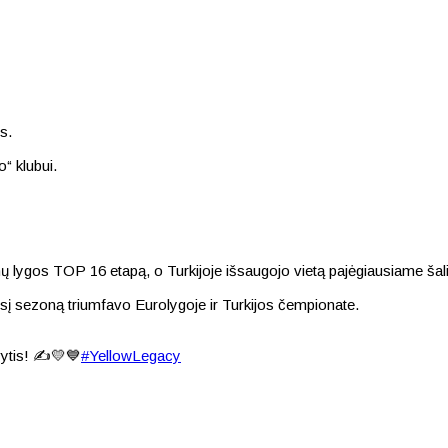
s.
“ klubui.
lygos TOP 16 etapą, o Turkijoje išsaugojo vietą pajėgiausiame šali
sį sezoną triumfavo Eurolygoje ir Turkijos čempionate.
ytis! ✍️💛💙
#YellowLegacy