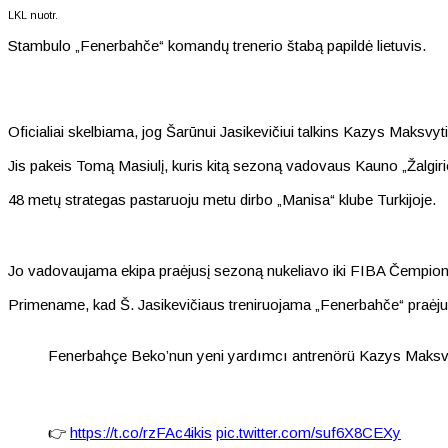
LKL nuotr.
Stambulo „Fenerbahče“ komandų trenerio štabą papildė lietuvis.
Oficialiai skelbiama, jog Šarūnui Jasikevičiui talkins Kazys Maksvyti
Jis pakeis Tomą Masiulį, kuris kitą sezoną vadovaus Kauno „Žalgirio
48 metų strategas pastaruoju metu dirbo „Manisa“ klube Turkijoje.
Jo vadovaujama ekipa praėjusį sezoną nukeliavo iki FIBA Čempionų 
Primename, kad Š. Jasikevičiaus treniruojama „Fenerbahče“ praėju
Fenerbahçe Beko’nun yeni yardımcı antrenörü Kazys Maksv
👉
https://t.co/rzFAc4ikis
pic.twitter.com/suf6X8CEXy