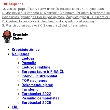
TOP naujienos
„Juventus“ papildė NBA ir JAV rinktinės patirties turintis C. Reynoldsas
D. Jasikevičiaus vedama U16 rinktinė EČ startavo užtikrintai įveikdama s
Paviešintas įspūdingas PAOK pasiūlymas „Žalgirio“ gynėjui D. Giedraičiu
D. Giedraitį toliau vilioja A. Trinchieri: siūlo įspūdingą atlyginimą
S. Francisco sureagavo į K. Evanso ir „Žalgirio“ susitarimą
Krepšinio žinios
Naujienos
Lietuva
Pasaulis
Lietuvos rinktinė
Europos taurė ir FIBA ČL
Interviu ir straipsniai
TOP naujienos
Rekomenduojame
Tai įdomu
Eurobasket 2022
Pasaulio čempionatas
Eurobasket 2025
LKL