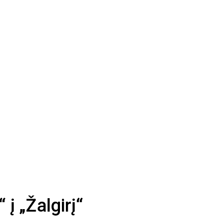
į „Žalgirį“