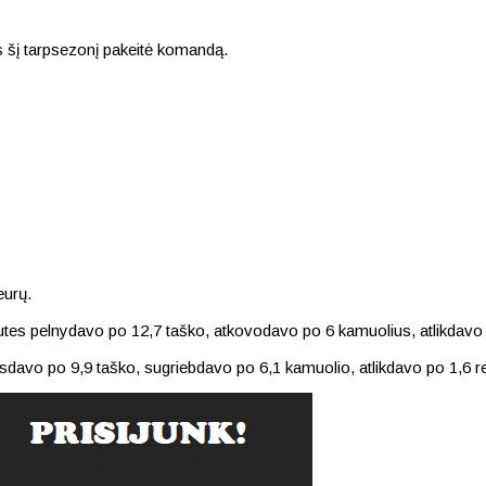
s šį tarpsezonį pakeitė komandą.
eurų.
utes pelnydavo po 12,7 taško, atkovodavo po 6 kamuolius, atlikdavo
esdavo po 9,9 taško, sugriebdavo po 6,1 kamuolio, atlikdavo po 1,6 