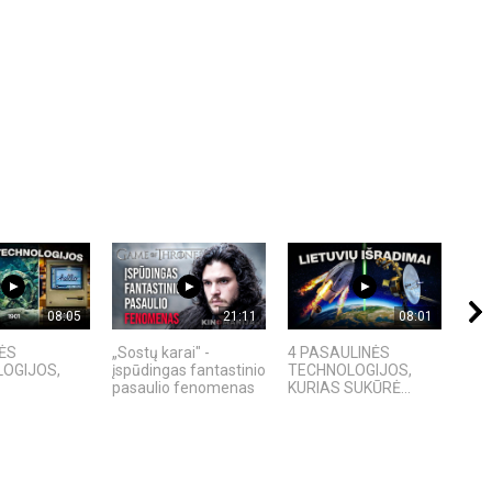
08:05
21:11
08:01
ĖS
„Sostų karai" -
4 PASAULINĖS
Ex M
OGIJOS,
įspūdingas fantastinio
TECHNOLOGIJOS,
ir p
pasaulio fenomenas
KURIAS SUKŪRĖ...
ana