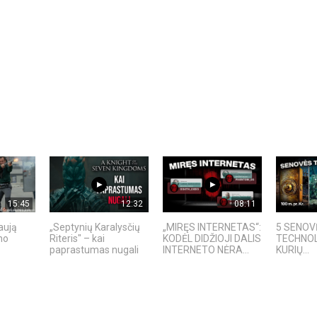
15:45
12:32
08:11
aują
„Septynių Karalysčių
„MIRĘS INTERNETAS“:
5 SENOV
no
Riteris" – kai
KODĖL DIDŽIOJI DALIS
TECHNOL
paprastumas nugali
INTERNETO NĖRA...
KURIŲ...