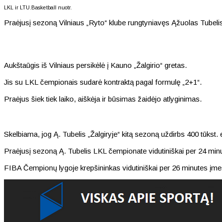
LKL ir LTU.Basketball nuotr.
Praėjusį sezoną Vilniaus „Ryto“ klube rungtyniavęs Ąžuolas Tubeli
Aukštaūgis iš Vilniaus persikėlė į Kauno „Žalgirio“ gretas.
Jis su LKL čempionais sudarė kontraktą pagal formulę „2+1“.
Praėjus šiek tiek laiko, aiškėja ir būsimas žaidėjo atlyginimas.
Skelbiama, jog Ą. Tubelis „Žalgiryje“ kitą sezoną uždirbs 400 tūkst. 
Praėjusį sezoną Ą. Tubelis LKL čempionate vidutiniškai per 24 min
FIBA Čempionų lygoje krepšininkas vidutiniškai per 26 minutes įm