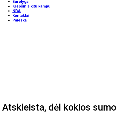
Eurolyga
Krepšinis kitu kampu
NBA
Kontaktai
Paieška
Atskleista, dėl kokios sumos