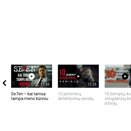
17:50
12:25
Se7en – kai tamsa
10 įsimintinų
10 įtemptų, kr
tampa meno kūriniu
detektyvinių serialų
stingdančių ki
istorijų