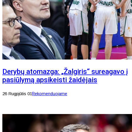
Derybų atomazga: „Žalgiris“ sureagavo į
pasiūlymą apsikeisti žaidėjais
26 Rugpjūtis 01
Rekomenduojame