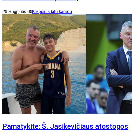
26 Rugpjūtis 06
Krepšinis kitu kampu
Pamatykite: Š. Jasikevičiaus atostogos