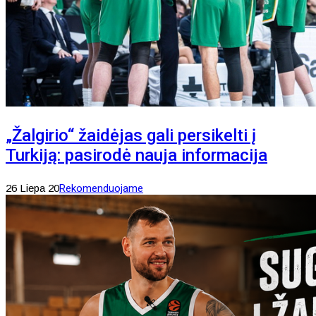
„Žalgirio“ žaidėjas gali persikelti į
Turkiją: pasirodė nauja informacija
26 Liepa 20
Rekomenduojame