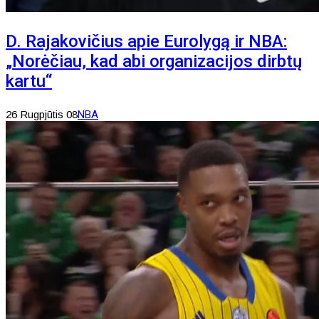
D. Rajakovičius apie Eurolygą ir NBA:
„Norėčiau, kad abi organizacijos dirbtų
kartu“
26 Rugpjūtis 08
NBA