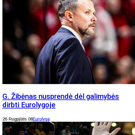
G. Žibėnas nusprendė dėl galimybės
dirbti Eurolygoje
26 Rugpjūtis 08
Eurolyga