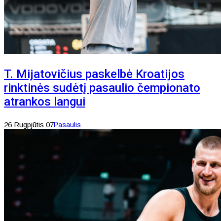
T. Mijatovičius paskelbė Kroatijos
rinktinės sudėtį pasaulio čempionato
atrankos langui
26 Rugpjūtis 07
Pasaulis