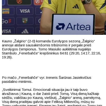
Kauno „Žalgirio“ (2-0) komanda Eurolygos sezoną „Žalgirio“
arenoje atidarė sausakimšomis tribūnomis ir pergale prieš
Eurolygos čempionus. Tomo Masiulio auklėtiniai nugalėjo
Stambulo „Fenerbahče“ krepšininkus 84:81 (29:20, 14:17, 22:16,
19:28).
Po mačo „Fenerbahče“ vyr. treneris Šarūnas Jasiekvičius
pasidalino mintimis.
„Sveikinimai Tomui. Emocionali situacija jau ir taip buvo
atvažiavus į Kauną, o dar žaisti prieš Tomą. Visą dieną kažkaip
sėdžiu, vaikštau po Kauną, viešbutį, „Žalgirio“ areną, pamėtymą.
Visą dieną pradėjau galvoti apie Feliksą Mitkevičių, mūsų su
Tomu vaikystės trenerį. Einame jau žaisti, apsikeisti su Tomu tais