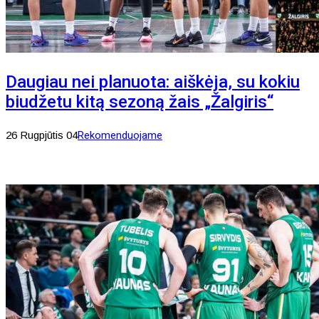
Daugiau nei planuota: aiškėja, su kokiu
biudžetu kitą sezoną žais „Žalgiris“
26 Rugpjūtis 04
Rekomenduojame