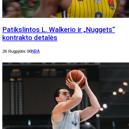
Patikslintos L. Walkerio ir „Nuggets“
kontrakto detalės
26 Rugpjūtis 06
NBA