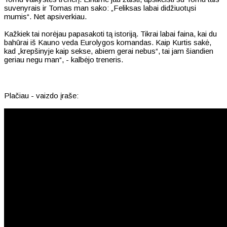
suvenyrais ir Tomas man sako: „Feliksas labai didžiuotųsi
mumis“. Net apsiverkiau.
Kažkiek tai norėjau papasakoti tą istoriją. Tikrai labai faina, kai du
bahūrai iš Kauno veda Eurolygos komandas. Kaip Kurtis sakė,
kad „krepšinyje kaip sekse, abiem gerai nebus“, tai jam šiandien
geriau negu man“, - kalbėjo treneris.
Plačiau - vaizdo įraše: