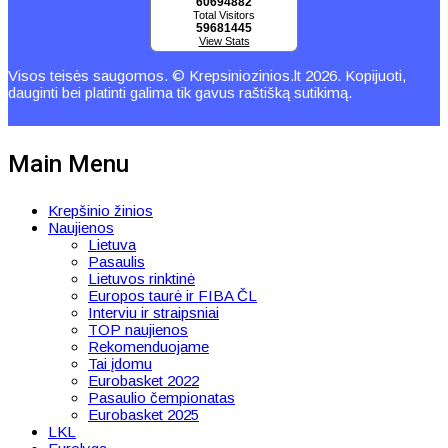
60694882
Total Visitors
59681445
View Stats
Visos teisės saugomos. © Krepsiniozinios.lt 2026. Kopijuoti,
dauginti bei platinti galima tik gavus raštišką sutikimą.
Main Menu
Krepšinio žinios
Naujienos
Lietuva
Pasaulis
Lietuvos rinktinė
Europos taurė ir FIBA ČL
Interviu ir straipsniai
TOP naujienos
Rekomenduojame
Tai įdomu
Eurobasket 2022
Pasaulio čempionatas
Eurobasket 2025
LKL