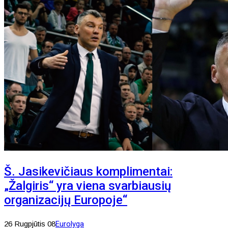
Š. Jasikevičiaus komplimentai:
„Žalgiris“ yra viena svarbiausių
organizacijų Europoje“
26 Rugpjūtis 08
Eurolyga