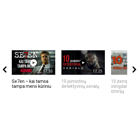
17:50
12:25
Se7en – kai tamsa
10 įsimintinų
10 įtemptų, kr
tampa meno kūriniu
detektyvinių serialų
stingdančių ki
istorijų