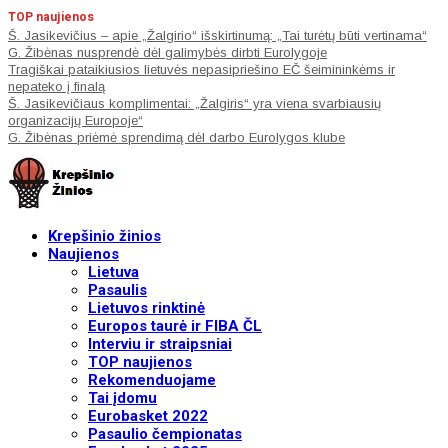
TOP naujienos
Š. Jasikevičius – apie „Žalgirio“ išskirtinumą: „Tai turėtų būti vertinama“
G. Žibėnas nusprendė dėl galimybės dirbti Eurolygoje
Tragiškai pataikiusios lietuvės nepasipriešino EČ šeimininkėms ir
nepateko į finalą
Š. Jasikevičiaus komplimentai: „Žalgiris“ yra viena svarbiausių
organizacijų Europoje“
G. Žibėnas priėmė sprendimą dėl darbo Eurolygos klube
Krepšinio žinios
Naujienos
Lietuva
Pasaulis
Lietuvos rinktinė
Europos taurė ir FIBA ČL
Interviu ir straipsniai
TOP naujienos
Rekomenduojame
Tai įdomu
Eurobasket 2022
Pasaulio čempionatas