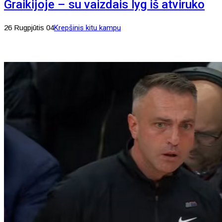
Graikijoje – su vaizdais lyg iš atviruko
26 Rugpjūtis 04
Krepšinis kitu kampu