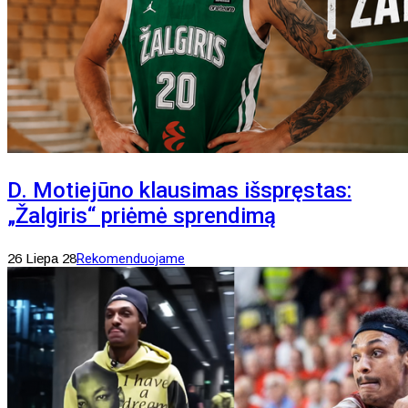
D. Motiejūno klausimas išspręstas:
„Žalgiris“ priėmė sprendimą
26 Liepa 28
Rekomenduojame