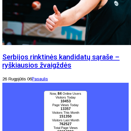
Serbijos rinktinės kandidatų sąraše –
ryškiausios žvaigždės
26 Rugpjūtis 06
Pasaulis
84
Now,
Online Users
Visitors Today
10453
Page Views Today
13357
Visitors This Month
151350
Visitors Last Month
762527
Total Page Views