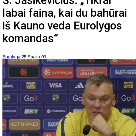
Š. Jasikevičius: „Tikrai
labai faina, kai du bahūrai
iš Kauno veda Eurolygos
komandas“
Eurolyga
25 Spalio 03