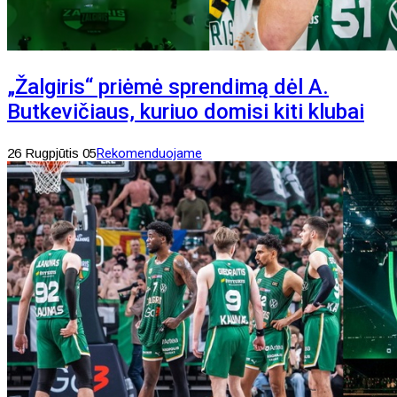
„Žalgiris“ priėmė sprendimą dėl A.
Butkevičiaus, kuriuo domisi kiti klubai
26 Rugpjūtis 05
Rekomenduojame