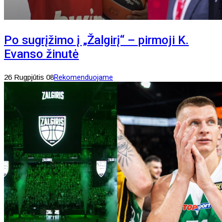
Po sugrįžimo į „Žalgirį“ – pirmoji K.
Evanso žinutė
26 Rugpjūtis 08
Rekomenduojame