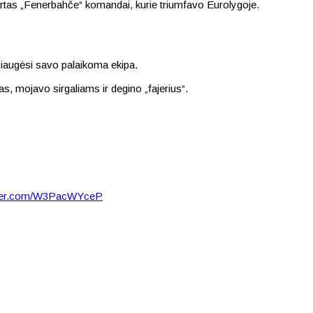
rtas „Fenerbahče“ komandai, kurie triumfavo Eurolygoje.
džiaugėsi savo palaikoma ekipa.
s, mojavo sirgaliams ir degino „fajerius“.
itter.com/W3PacWYceP