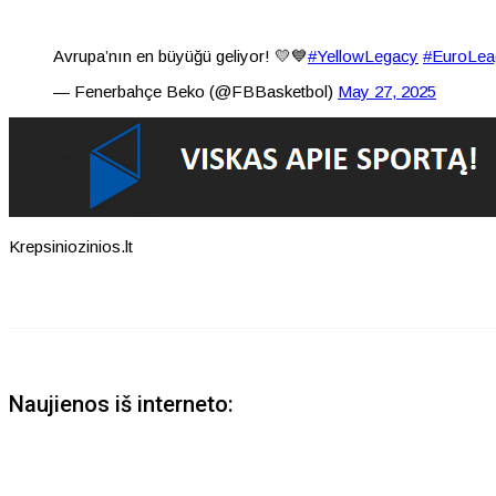
Avrupa’nın en büyüğü geliyor! 💛💙
#YellowLegacy
#EuroLea
— Fenerbahçe Beko (@FBBasketbol)
May 27, 2025
Krepsiniozinios.lt
Naujienos iš interneto: