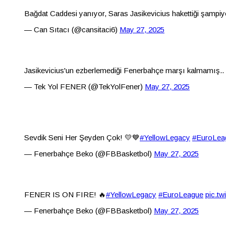
Bağdat Caddesi yanıyor, Saras Jasikevicius hakettiği şampiy
— Can Sıtacı (@cansitaci6)
May 27, 2025
Jasikevicius'un ezberlemediği Fenerbahçe marşı kalmamış..
— Tek Yol FENER (@TekYolFener)
May 27, 2025
Sevdik Seni Her Şeyden Çok! 💛💙
#YellowLegacy
#EuroLea
— Fenerbahçe Beko (@FBBasketbol)
May 27, 2025
FENER IS ON FIRE! 🔥
#YellowLegacy
#EuroLeague
pic.tw
— Fenerbahçe Beko (@FBBasketbol)
May 27, 2025