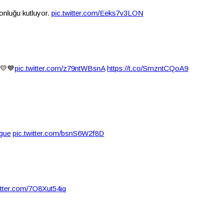
onluğu kutluyor.
pic.twitter.com/Eeks7v3LON
 💛💙
pic.twitter.com/z79ntWBsnA
https://t.co/SmzntCQoA9
gue
pic.twitter.com/bsnS6W2f8D
itter.com/7O8Xut54iq