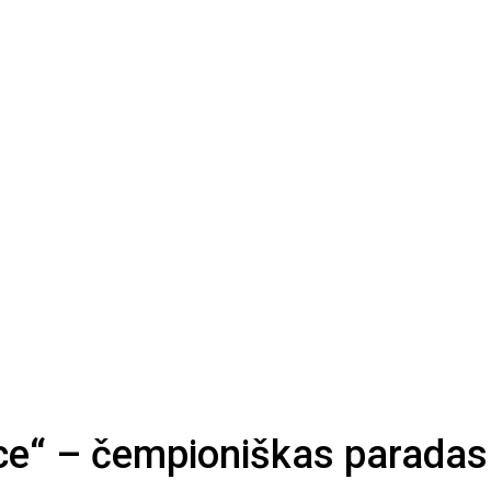
ahce“ – čempioniškas parada