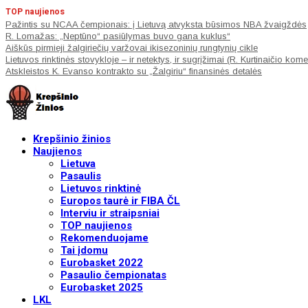
TOP naujienos
Pažintis su NCAA čempionais: į Lietuvą atvyksta būsimos NBA žvaigždės
R. Lomažas: „Neptūno“ pasiūlymas buvo gana kuklus“
Aiškūs pirmieji žalgiriečių varžovai ikisezoninių rungtynių cikle
Lietuvos rinktinės stovykloje – ir netektys, ir sugrįžimai (R. Kurtinaičio kom
Atskleistos K. Evanso kontrakto su „Žalgiriu“ finansinės detalės
Krepšinio žinios
Naujienos
Lietuva
Pasaulis
Lietuvos rinktinė
Europos taurė ir FIBA ČL
Interviu ir straipsniai
TOP naujienos
Rekomenduojame
Tai įdomu
Eurobasket 2022
Pasaulio čempionatas
Eurobasket 2025
LKL