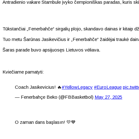
Antradienio vakare Stambule įvyko čempioniškas paradas, kuris ski
Tūkstančiai „Fenerbahče“ sirgalių plojo, skandavo dainas ir kitaip 
Tuo metu Šarūnas Jasikevičius ir „Fenerbahče“ žaidėjai traukė daina
Šaras parade buvo apsijuosęs Lietuvos vėliava.
Kviečiame pamatyti:
Coach Jasikevicius! 🔥
#YellowLegacy
#EuroLeague
pic.tw
— Fenerbahçe Beko (@FBBasketbol)
May 27, 2025
O zaman dans başlasın! 💛💙