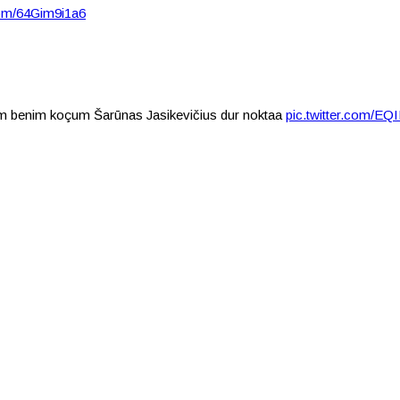
.com/64Gim9i1a6
im benim koçum Šarūnas Jasikevičius dur noktaa
pic.twitter.com/EQ