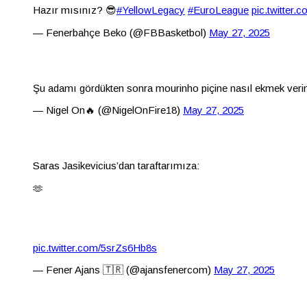
Hazır mısınız? 😎
#YellowLegacy
#EuroLeague
pic.twitter
— Fenerbahçe Beko (@FBBasketbol)
May 27, 2025
Şu adamı gördükten sonra mourinho piçine nasıl ekmek ver
— Nigel On🔥 (@NigelOnFire18)
May 27, 2025
Saras Jasikevicius’dan taraftarımıza:
🫶
pic.twitter.com/5srZs6Hb8s
— Fener Ajans 🇹🇷 (@ajansfenercom)
May 27, 2025