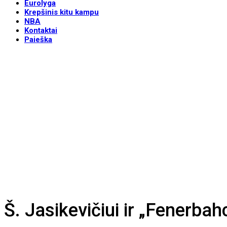
Eurolyga
Krepšinis kitu kampu
NBA
Kontaktai
Paieška
Š. Jasikevičiui ir „Fenerb