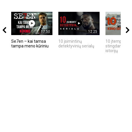
17:50
12:25
Se7en – kai tamsa
10 įsimintinų
10 įtemptų, kr
tampa meno kūriniu
detektyvinių serialų
stingdančių ki
istorijų