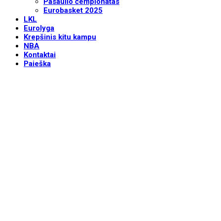
Pasaulio čempionatas
Eurobasket 2025
LKL
Eurolyga
Krepšinis kitu kampu
NBA
Kontaktai
Paieška