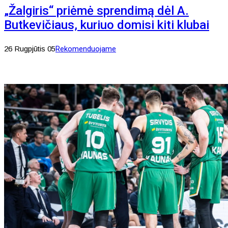
„Žalgiris“ priėmė sprendimą dėl A.
Butkevičiaus, kuriuo domisi kiti klubai
26 Rugpjūtis 05
Rekomenduojame