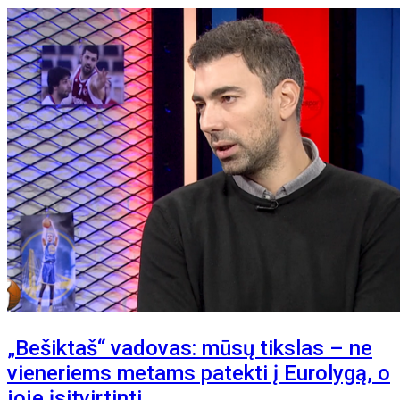
„Bešiktaš“ vadovas: mūsų tikslas – ne
vieneriems metams patekti į Eurolygą, o
joje įsitvirtinti