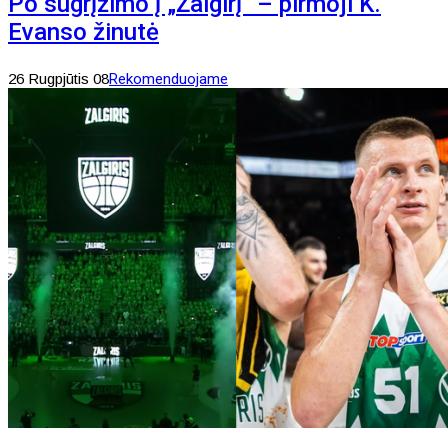
Po sugrįžimo į „Žalgirį“ – pirmoji K.
Evanso žinutė
26 Rugpjūtis 08
Rekomenduojame