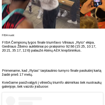
FIBA nuotr.
FIBA Čempionų lygos finale triumfavo Vilniaus „Ryto“ ekipa.
Giedriaus Žibėno auklėtiniai po pratęsimo 92:86 (15:25, 10:17,
20:21, 35:17, 12:6) palaužė Atėnų AEK krepšininkus.
Primename, kad „Rytas“ tarptautinio turnyro finale paskutinį kartą
žaidė prieš 17 metų.
Kviečiame pasižvalgyti į vilniečių triumfo akimirkas tiek nuotraukų
galerijoje, tiek vaizdo įrašuose: