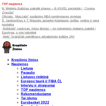
TOP naujienos
N. Weileris-Babbas pakeitė planus – iš ASVEL persikėlė į „Crvena
Zvezda“
Oficialu: „Maccabi“ sustiprino NBA rungtyniavęs gynėjas
Š. Jasikevičius ir T. Masiulis aplankė Keiptauną: golfas, regbis ir gera
nuotaika
„Bešiktaš“ vadovas: mūsų tikslas – ne vieneriems metams patekti į
Eurolygą, o joje įsitvirtinti
„Nets“ žvaigždė sukritikavo arbatpinigių kultūrą JAV
Krepšinio žinios
Naujienos
Lietuva
Pasaulis
Lietuvos rinktinė
Europos taurė ir FIBA ČL
Interviu ir straipsniai
TOP naujienos
Rekomenduojame
Tai įdomu
Eurobasket 2022