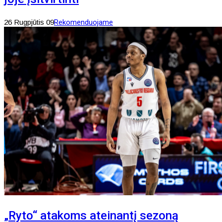
26 Rugpjūtis 09
Rekomenduojame
„Ryto“ atakoms ateinantį sezoną