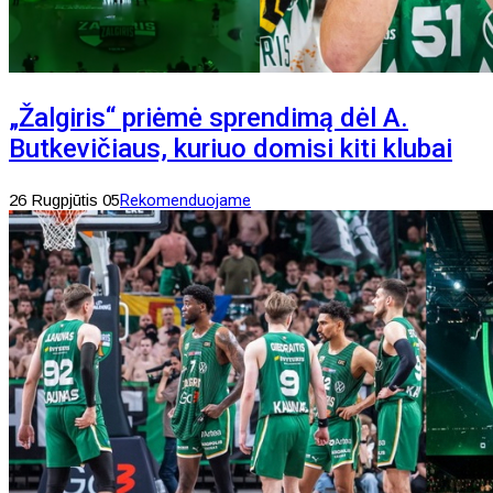
„Žalgiris“ priėmė sprendimą dėl A.
Butkevičiaus, kuriuo domisi kiti klubai
26 Rugpjūtis 05
Rekomenduojame