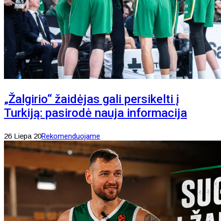
„Žalgirio“ žaidėjas gali persikelti į
Turkiją: pasirodė nauja informacija
26 Liepa 20
Rekomenduojame