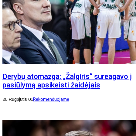
Derybų atomazga: „Žalgiris“ sureagavo į
pasiūlymą apsikeisti žaidėjais
26 Rugpjūtis 01
Rekomenduojame