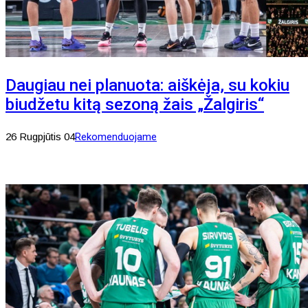
Daugiau nei planuota: aiškėja, su kokiu
biudžetu kitą sezoną žais „Žalgiris“
26 Rugpjūtis 04
Rekomenduojame