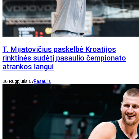
T. Mijatovičius paskelbė Kroatijos
rinktinės sudėtį pasaulio čempionato
atrankos langui
26 Rugpjūtis 07
Pasaulis