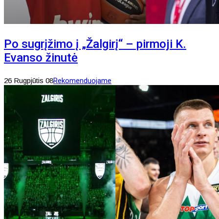
Po sugrįžimo į „Žalgirį“ – pirmoji K.
Evanso žinutė
26 Rugpjūtis 08
Rekomenduojame