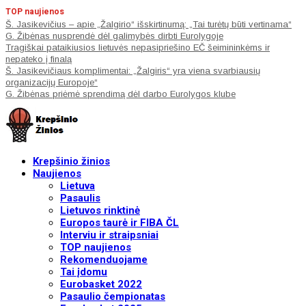
TOP naujienos
Š. Jasikevičius – apie „Žalgirio“ išskirtinumą: „Tai turėtų būti vertinama“
G. Žibėnas nusprendė dėl galimybės dirbti Eurolygoje
Tragiškai pataikiusios lietuvės nepasipriešino EČ šeimininkėms ir
nepateko į finalą
Š. Jasikevičiaus komplimentai: „Žalgiris“ yra viena svarbiausių
organizacijų Europoje“
G. Žibėnas priėmė sprendimą dėl darbo Eurolygos klube
Krepšinio žinios
Naujienos
Lietuva
Pasaulis
Lietuvos rinktinė
Europos taurė ir FIBA ČL
Interviu ir straipsniai
TOP naujienos
Rekomenduojame
Tai įdomu
Eurobasket 2022
Pasaulio čempionatas