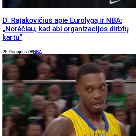
D. Rajakovičius apie Eurolygą ir NBA:
„Norėčiau, kad abi organizacijos dirbtų
kartu“
26 Rugpjūtis 08
NBA