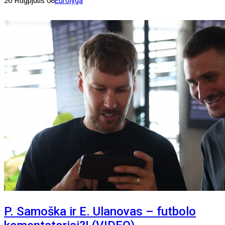
26 Rugpjūtis 08
Eurolyga
P. Samoška ir E. Ulanovas – futbolo