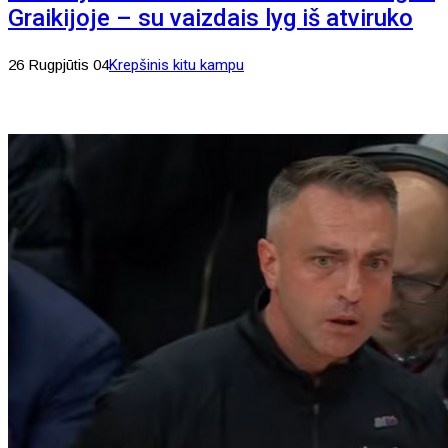
Graikijoje – su vaizdais lyg iš atviruko
26 Rugpjūtis 04
Krepšinis kitu kampu