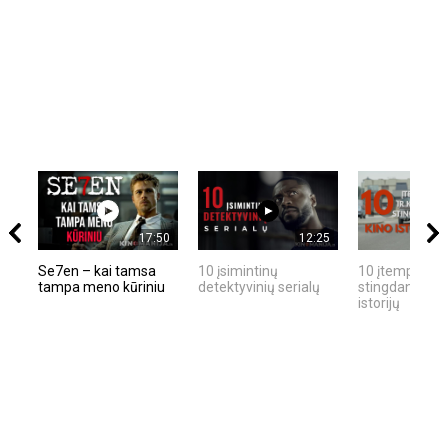
17:50
12:25
Se7en – kai tamsa
10 įsimintinų
10 įtemptų, kr
tampa meno kūriniu
detektyvinių serialų
stingdančių ki
istorijų