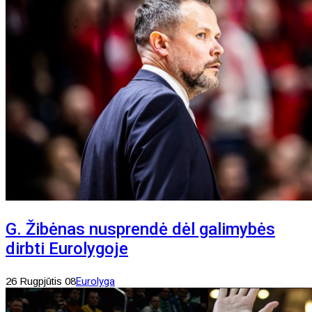
G. Žibėnas nusprendė dėl galimybės
dirbti Eurolygoje
26 Rugpjūtis 08
Eurolyga