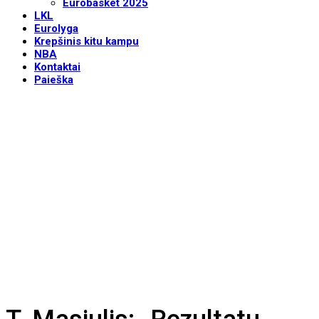
Eurobasket 2025
LKL
Eurolyga
Krepšinis kitu kampu
NBA
Kontaktai
Paieška