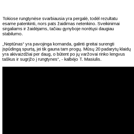
Tokiose rungtynėse svarbiausia yra pergalė, todėl rezultatu
esame patenkinti, nors pats žaidimas netenkino. Sveikinimai
sirgaliams ir žaidėjams, tačiau gynyboje norėtųsi daugiau
stabilumo.
„Neptūnas“ yra pavojinga komanda, galinti greitai surengti
įspūdingą spurtą, jei tik gauna tam progų. Mūsų 20 padarytų klaidų
yra akivaizdžiai per daug, o būtent po jų varžovai rinko lengvus
taškus ir sugrįžo į rungtynes“, - kalbėjo T. Masiulis.