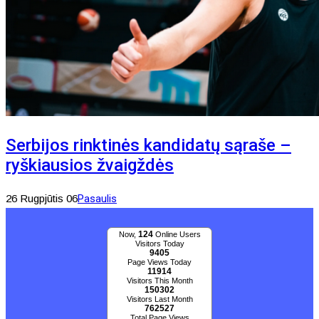
Serbijos rinktinės kandidatų sąraše –
ryškiausios žvaigždės
26 Rugpjūtis 06
Pasaulis
124
Now,
Online Users
Visitors Today
9405
Page Views Today
11914
Visitors This Month
150302
Visitors Last Month
762527
Total Page Views