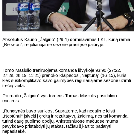
Absoliutus Kauno „Žalgirio“ (29-1) dominavimas LKL, kurią remia
„Betsson“, reguliariajame sezone prasitęsė pajūryje.
Tomo Masiulio treniruojama komanda išvykoje 93:90 (27:22,
27:28, 28:19, 11:21) pranoko Klaipėdos „Neptūną“ (16-15), kuris
kiek susikomplikavo savo galimybes reguliariajame sezone užimti
trečią vietą.
Po mačo „Žalgirio“ vyr. treneris Tomas Masiulis pasidalino
mintimis.
„Rungtynės buvo sunkios. Supratome, kad negalime leisti
„Neptūnui“ įsivelti į greitą ir rezultatyvų žaidimą, nes tai komanda,
turinti daug puolimo opcijų. Ankstesniuose mačuose mums
pavykdavo pristabdyti jų atakas, tačiau šįkart to padaryti
nepasisekė.