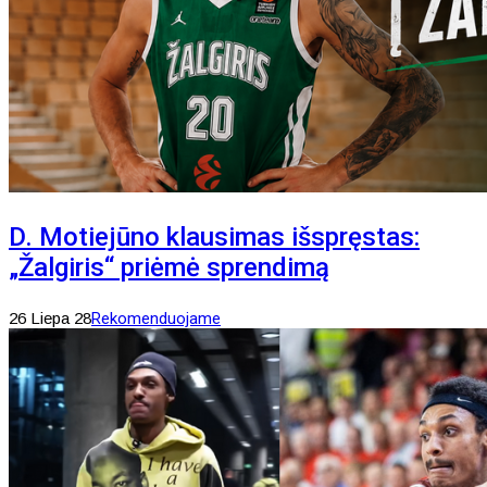
D. Motiejūno klausimas išspręstas:
„Žalgiris“ priėmė sprendimą
26 Liepa 28
Rekomenduojame