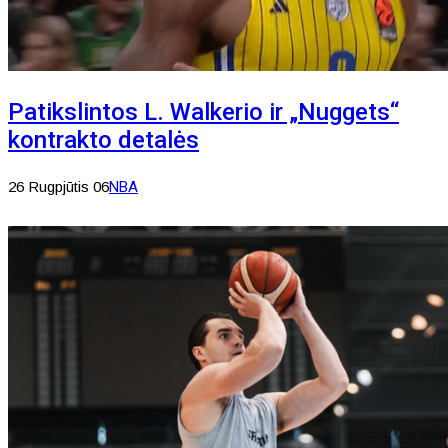
Patikslintos L. Walkerio ir „Nuggets“
kontrakto detalės
26 Rugpjūtis 06
NBA