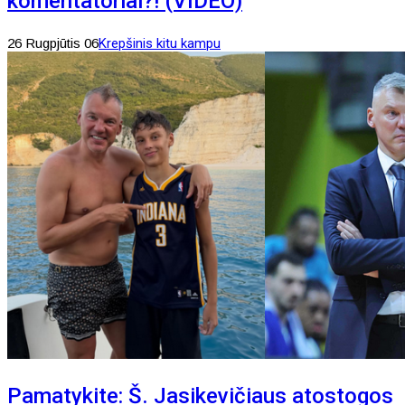
komentatoriai?! (VIDEO)
26 Rugpjūtis 06
Krepšinis kitu kampu
Pamatykite: Š. Jasikevičiaus atostogos