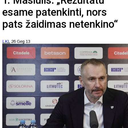
T. Masiulis: „Rezultatu
esame patenkinti, nors
pats žaidimas netenkino“
LKL
26 Geg 13