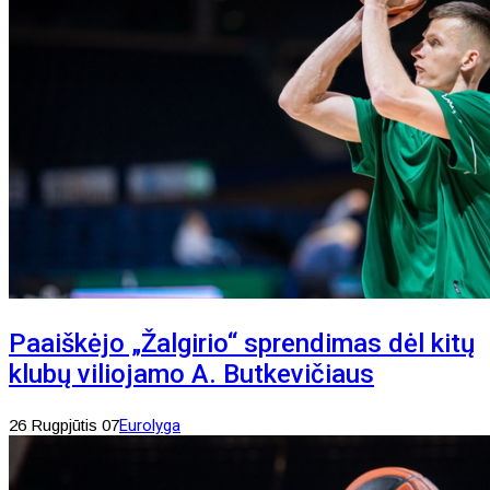
Paaiškėjo „Žalgirio“ sprendimas dėl kitų
klubų viliojamo A. Butkevičiaus
26 Rugpjūtis 07
Eurolyga