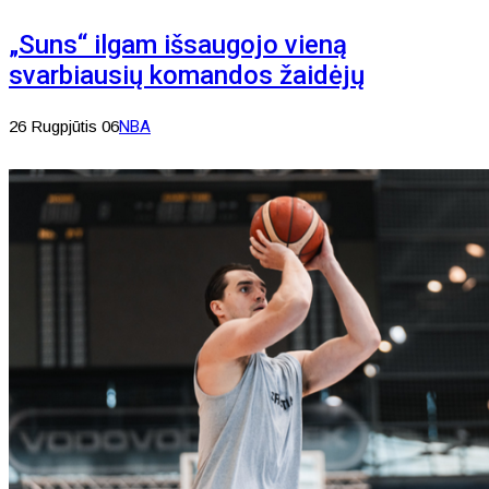
„Suns“ ilgam išsaugojo vieną
svarbiausių komandos žaidėjų
26 Rugpjūtis 06
NBA