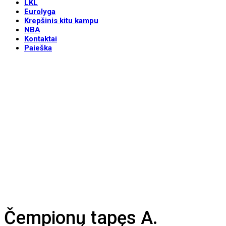
LKL
Eurolyga
Krepšinis kitu kampu
NBA
Kontaktai
Paieška
Čempionų tapęs A.