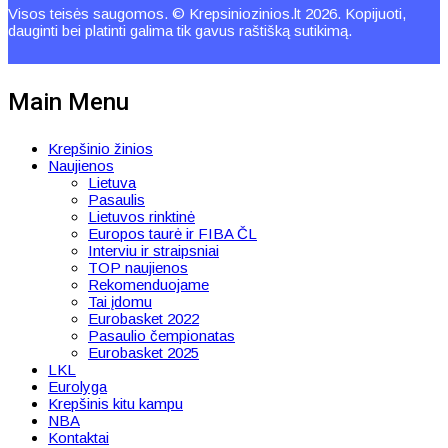
Visos teisės saugomos. © Krepsiniozinios.lt 2026. Kopijuoti,
dauginti bei platinti galima tik gavus raštišką sutikimą.
Main Menu
Krepšinio žinios
Naujienos
Lietuva
Pasaulis
Lietuvos rinktinė
Europos taurė ir FIBA ČL
Interviu ir straipsniai
TOP naujienos
Rekomenduojame
Tai įdomu
Eurobasket 2022
Pasaulio čempionatas
Eurobasket 2025
LKL
Eurolyga
Krepšinis kitu kampu
NBA
Kontaktai