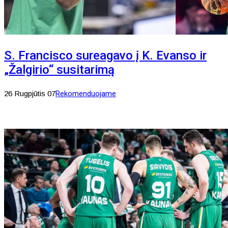
S. Francisco sureagavo į K. Evanso ir
„Žalgirio“ susitarimą
26 Rugpjūtis 07
Rekomenduojame