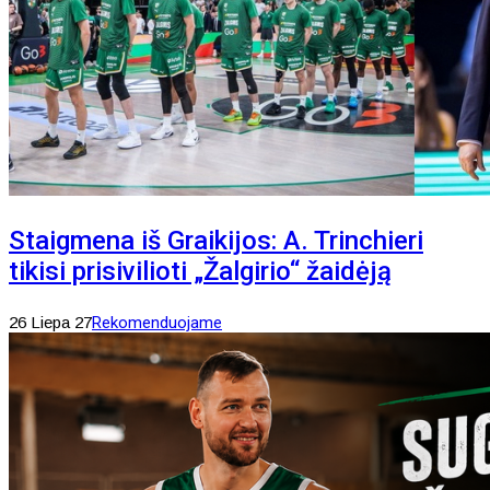
Staigmena iš Graikijos: A. Trinchieri
tikisi prisivilioti „Žalgirio“ žaidėją
26 Liepa 27
Rekomenduojame