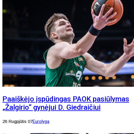
Paaiškėjo įspūdingas PAOK pasiūlymas
„Žalgirio“ gynėjui D. Giedraičiui
26 Rugpjūtis 07
Eurolyga