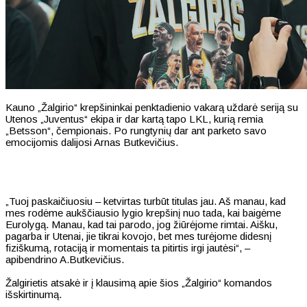
Kauno „Žalgirio“ krepšininkai penktadienio vakarą uždarė seriją su
Utenos „Juventus“ ekipa ir dar kartą tapo LKL, kurią remia
„Betsson“, čempionais. Po rungtynių dar ant parketo savo
emocijomis dalijosi Arnas Butkevičius.
„Tuoj paskaičiuosiu – ketvirtas turbūt titulas jau. Aš manau, kad
mes rodėme aukščiausio lygio krepšinį nuo tada, kai baigėme
Eurolygą. Manau, kad tai parodo, jog žiūrėjome rimtai. Aišku,
pagarba ir Utenai, jie tikrai kovojo, bet mes turėjome didesnį
fiziškumą, rotaciją ir momentais ta pitirtis irgi jautėsi“, –
apibendrino A.Butkevičius.
Žalgirietis atsakė ir į klausimą apie šios „Žalgirio“ komandos
išskirtinumą.