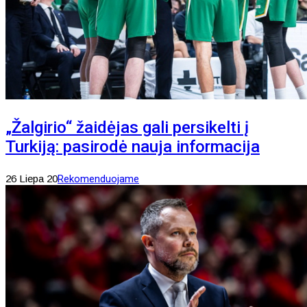
„Žalgirio“ žaidėjas gali persikelti į
Turkiją: pasirodė nauja informacija
26 Liepa 20
Rekomenduojame