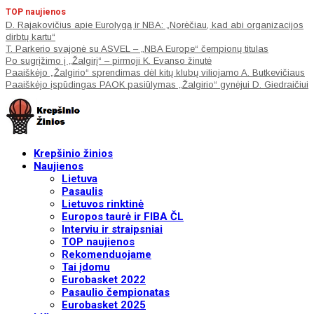
TOP naujienos
D. Rajakovičius apie Eurolygą ir NBA: „Norėčiau, kad abi organizacijos
dirbtų kartu“
T. Parkerio svajonė su ASVEL – „NBA Europe“ čempionų titulas
Po sugrįžimo į „Žalgirį“ – pirmoji K. Evanso žinutė
Paaiškėjo „Žalgirio“ sprendimas dėl kitų klubų viliojamo A. Butkevičiaus
Paaiškėjo įspūdingas PAOK pasiūlymas „Žalgirio“ gynėjui D. Giedraičiui
Krepšinio žinios
Naujienos
Lietuva
Pasaulis
Lietuvos rinktinė
Europos taurė ir FIBA ČL
Interviu ir straipsniai
TOP naujienos
Rekomenduojame
Tai įdomu
Eurobasket 2022
Pasaulio čempionatas
Eurobasket 2025