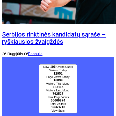
Serbijos rinktinės kandidatų sąraše –
ryškiausios žvaigždės
26 Rugpjūtis 06
Pasaulis
106
Now,
Online Users
Visitors Today
12951
Page Views Today
16899
Visitors This Month
133115
Visitors Last Month
762527
Total Page Views
60669874
Total Visitors
59663210
View Stats