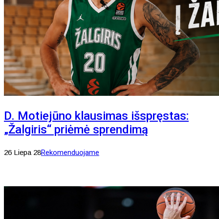
D. Motiejūno klausimas išspręstas:
„Žalgiris“ priėmė sprendimą
26 Liepa 28
Rekomenduojame