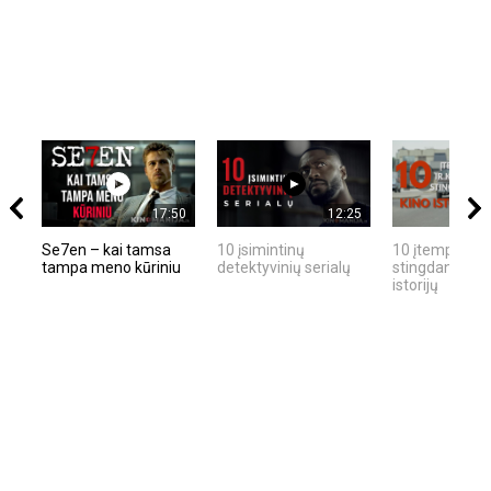
17:50
12:25
Se7en – kai tamsa
10 įsimintinų
10 įtemptų, kr
tampa meno kūriniu
detektyvinių serialų
stingdančių ki
istorijų