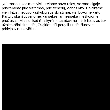
„Aš manau, kad mes visi turėjome savo roles, sezono eigoje
prisitaikėme prie sistemos, prie trenerių, vienas kito. Palaikėme
vieni kitus, nebuvo kažkokių susiskirstymų, visi buvome kartu.
Kartu viską išgyvenome, kai sekėsi ar nesisekė ir ieškojome
priežastis. Manau, kad išsiskyrėme atsidavimu – tiek lietuviai, tiek
užsieniečiai dirbo dėl „Žalgirio“, dėl pergalių ir dėl žiūrovų“, –
pridėjo A.Butkevičius.