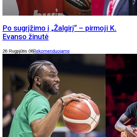
Po sugrįžimo į „Žalgirį“ – pirmoji K.
Evanso žinutė
26 Rugpjūtis 08
Rekomenduojame