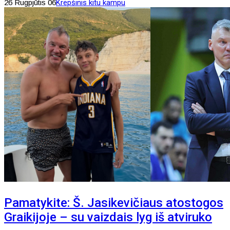
26 Rugpjūtis 06
Krepšinis kitu kampu
Pamatykite: Š. Jasikevičiaus atostogos
Graikijoje – su vaizdais lyg iš atviruko