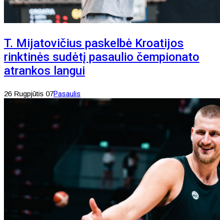
T. Mijatovičius paskelbė Kroatijos
rinktinės sudėtį pasaulio čempionato
atrankos langui
26 Rugpjūtis 07
Pasaulis