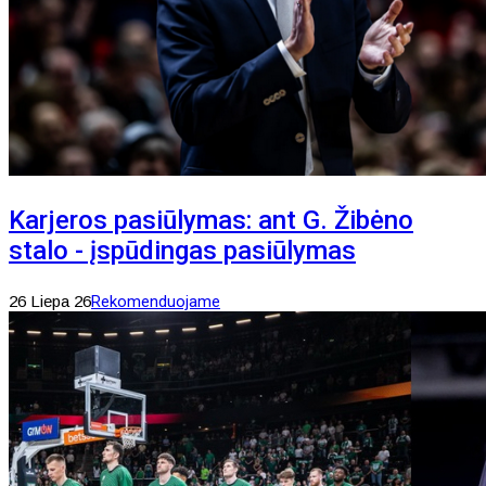
Karjeros pasiūlymas: ant G. Žibėno
stalo - įspūdingas pasiūlymas
26 Liepa 26
Rekomenduojame