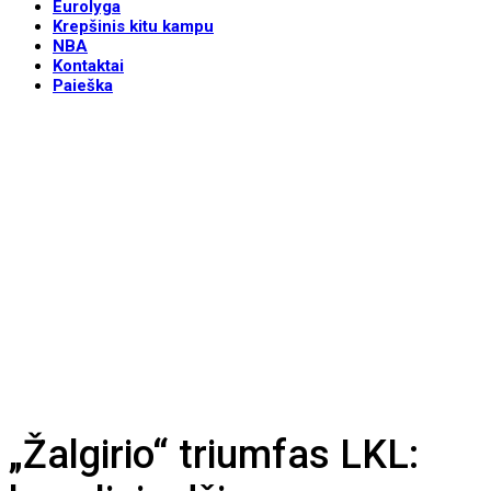
Eurolyga
Krepšinis kitu kampu
NBA
Kontaktai
Paieška
„Žalgirio“ triumfas LKL: