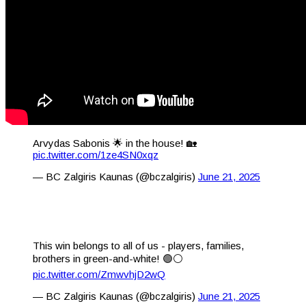
Arvydas Sabonis 🌟 in the house! 🏡
pic.twitter.com/1ze4SN0xqz
— BC Zalgiris Kaunas (@bczalgiris)
June 21, 2025
This win belongs to all of us - players, families,
brothers in green-and-white! 🟢⚪
pic.twitter.com/ZmwvhjD2wQ
— BC Zalgiris Kaunas (@bczalgiris)
June 21, 2025