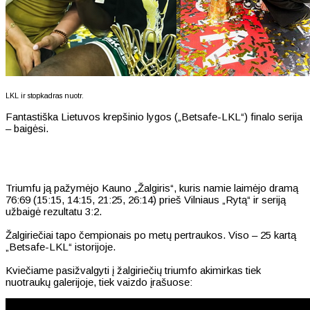
LKL ir stopkadras nuotr.
Fantastiška Lietuvos krepšinio lygos („Betsafe-LKL“) finalo serija
– baigėsi.
Triumfu ją pažymėjo Kauno „Žalgiris“, kuris namie laimėjo dramą
76:69 (15:15, 14:15, 21:25, 26:14) prieš Vilniaus „Rytą“ ir seriją
užbaigė rezultatu 3:2.
Žalgiriečiai tapo čempionais po metų pertraukos. Viso – 25 kartą
„Betsafe-LKL“ istorijoje.
Kviečiame pasižvalgyti į žalgiriečių triumfo akimirkas tiek
nuotraukų galerijoje, tiek vaizdo įrašuose: