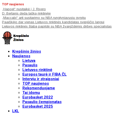
TOP naujienos
„Hapoel“ nusitaikė į J. Rivero
D. Bertanis deda tašką rinktinėje
„Maccabi“ arti susitarimo su NBA rungtyniavusiu gynėju
Paaiškėjo dar vienas Lietuvos rinktinės kandidatas rugpjūčio langui
Lietuvos rinktinės štabą papildė su NBA žvaigždėmis dirbęs specialistas
Krepšinio žinios
Naujienos
Lietuva
Pasaulis
Lietuvos rinktinė
Europos taurė ir FIBA ČL
Interviu ir straipsniai
TOP naujienos
Rekomenduojame
Tai įdomu
Eurobasket 2022
Pasaulio čempionatas
Eurobasket 2025
LKL