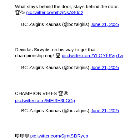
What stays behind the door, stays behind the door.
🏆🥳
pic.twitter.com/hzjNsAS0o2
— BC Zalgiris Kaunas (@bczalgiris)
June 21, 2025
Deividas Sirvydis on his way to get that
championship ring! 🏆
pic.twitter.com/YLOYF6VpTw
— BC Zalgiris Kaunas (@bczalgiris)
June 21, 2025
CHAMPION VIBES 🏆🤩
pic.twitter.com/MEI3H3bGGp
— BC Zalgiris Kaunas (@bczalgiris)
June 21, 2025
🎼🎼🎼
pic.twitter.com/SjmtSBRycp