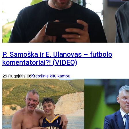
P. Samoška ir E. Ulanovas – futbolo
komentatoriai?! (VIDEO)
26 Rugpjūtis 06
Krepšinis kitu kampu