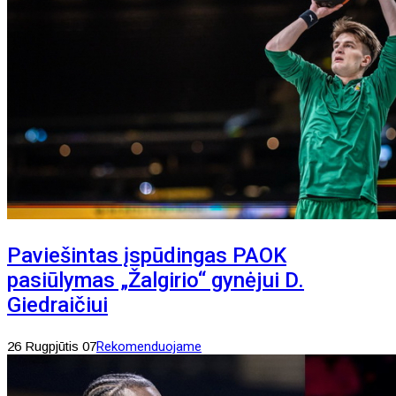
Paviešintas įspūdingas PAOK
pasiūlymas „Žalgirio“ gynėjui D.
Giedraičiui
26 Rugpjūtis 07
Rekomenduojame