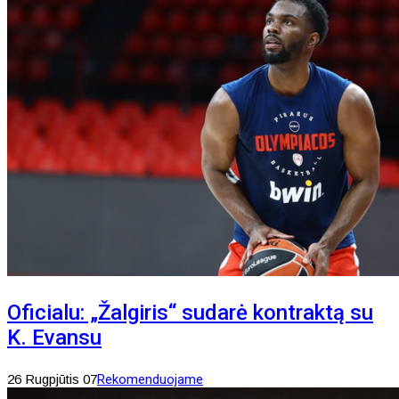
Oficialu: „Žalgiris“ sudarė kontraktą su
K. Evansu
26 Rugpjūtis 07
Rekomenduojame