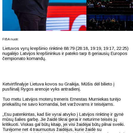
FIBA nuotr.
Lietuvos vyrų krepšinio rinktinė 88:79 (28:18, 19:19, 19:17, 22:25)
nugalėjo Latvijos krepšininkus ir pateko tarp 8 geriausių Europos
čempionato komandų.
Ketvirtfinalyje Lietuva kovos su Graikija. Mūšis dėl bilieto į
pusfiinalį Rygos arenoje vyks antradienį.
Tuo metu Latvijos moterų treneris Ernestas Murniekas turėjo
priekaištų ne savo komandai, bet varžovams ir teisėjams.
„Esu patenkintas, kad šie vyrai atvyko į Latvijos rinktinę ir gynė
mūsų šalies garbę. Jie žaidė tikrai gerai ir neturime teisės jų
kritikuoti. Viskas gal būtų kitaip, jei visi žaidėjai būtų pilnai sveiki.
Turėjome net 4 traumuotus žaidėjus, kurie žaidė su