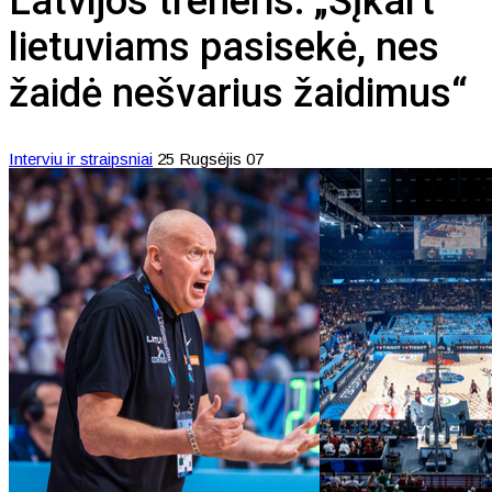
Latvijos treneris: „Šįkart
lietuviams pasisekė, nes
žaidė nešvarius žaidimus“
Interviu ir straipsniai
25 Rugsėjis 07