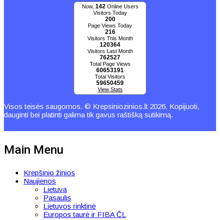
142
Now,
Online Users
Visitors Today
200
Page Views Today
216
Visitors This Month
120364
Visitors Last Month
762527
Total Page Views
60653191
Total Visitors
59650459
View Stats
Visos teisės saugomos. © Krepsiniozinios.lt 2026. Kopijuoti,
dauginti bei platinti galima tik gavus raštišką sutikimą.
Main Menu
Krepšinio žinios
Naujienos
Lietuva
Pasaulis
Lietuvos rinktinė
Europos taurė ir FIBA ČL