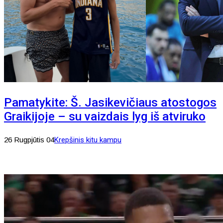
Pamatykite: Š. Jasikevičiaus atostogos
Graikijoje – su vaizdais lyg iš atviruko
26 Rugpjūtis 04
Krepšinis kitu kampu