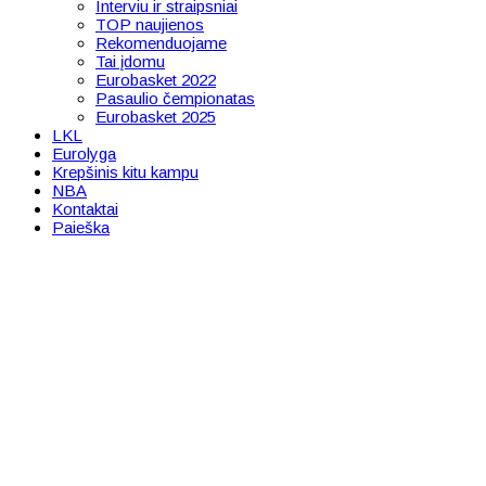
Interviu ir straipsniai
TOP naujienos
Rekomenduojame
Tai įdomu
Eurobasket 2022
Pasaulio čempionatas
Eurobasket 2025
LKL
Eurolyga
Krepšinis kitu kampu
NBA
Kontaktai
Paieška