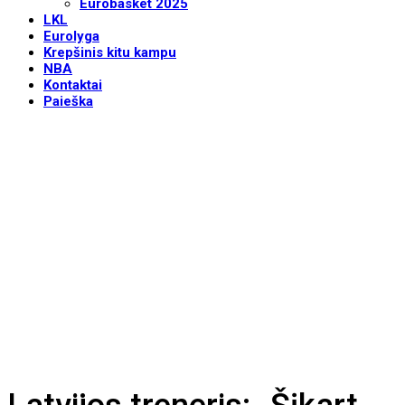
Eurobasket 2025
LKL
Eurolyga
Krepšinis kitu kampu
NBA
Kontaktai
Paieška