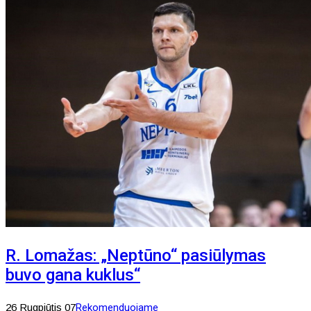
R. Lomažas: „Neptūno“ pasiūlymas
buvo gana kuklus“
26 Rugpjūtis 07
Rekomenduojame