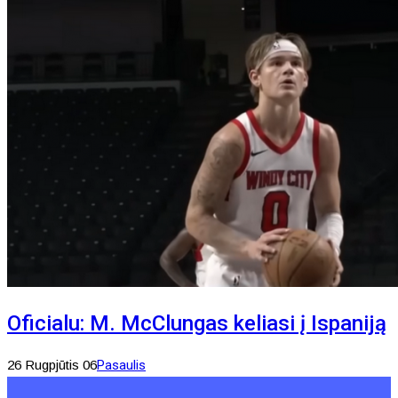
Oficialu: M. McClungas keliasi į Ispaniją
26 Rugpjūtis 06
Pasaulis