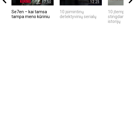
17:50
12:25
Se7en – kai tamsa
10 įsimintinų
10 įtemptų, kr
tampa meno kūriniu
detektyvinių serialų
stingdančių ki
istorijų