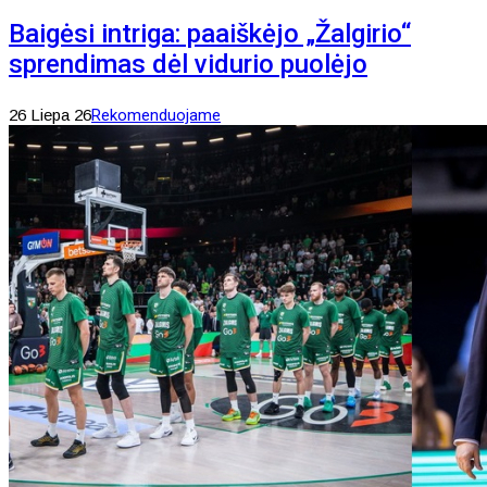
Baigėsi intriga: paaiškėjo „Žalgirio“
sprendimas dėl vidurio puolėjo
26 Liepa 26
Rekomenduojame