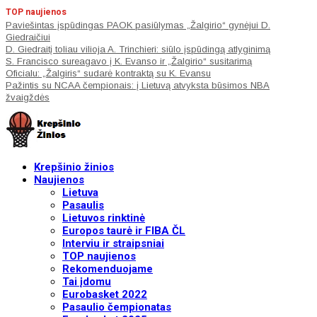
TOP naujienos
Paviešintas įspūdingas PAOK pasiūlymas „Žalgirio“ gynėjui D.
Giedraičiui
D. Giedraitį toliau vilioja A. Trinchieri: siūlo įspūdingą atlyginimą
S. Francisco sureagavo į K. Evanso ir „Žalgirio“ susitarimą
Oficialu: „Žalgiris“ sudarė kontraktą su K. Evansu
Pažintis su NCAA čempionais: į Lietuvą atvyksta būsimos NBA
žvaigždės
Krepšinio žinios
Naujienos
Lietuva
Pasaulis
Lietuvos rinktinė
Europos taurė ir FIBA ČL
Interviu ir straipsniai
TOP naujienos
Rekomenduojame
Tai įdomu
Eurobasket 2022
Pasaulio čempionatas