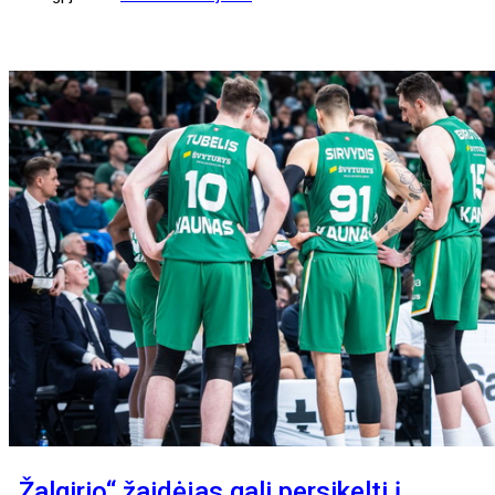
„Žalgirio“ žaidėjas gali persikelti į