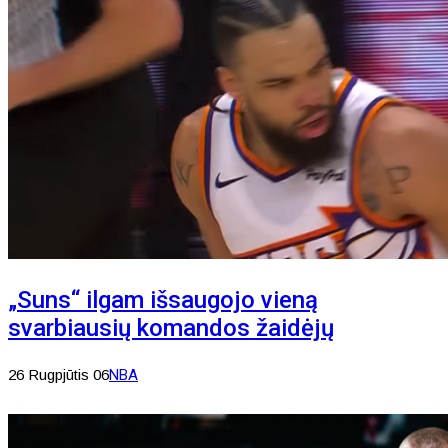
„Suns“ ilgam išsaugojo vieną
svarbiausių komandos žaidėjų
26 Rugpjūtis 06
NBA