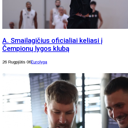
A. Smailagičius oficialiai keliasi į
Čempionų lygos klubą
26 Rugpjūtis 06
Eurolyga