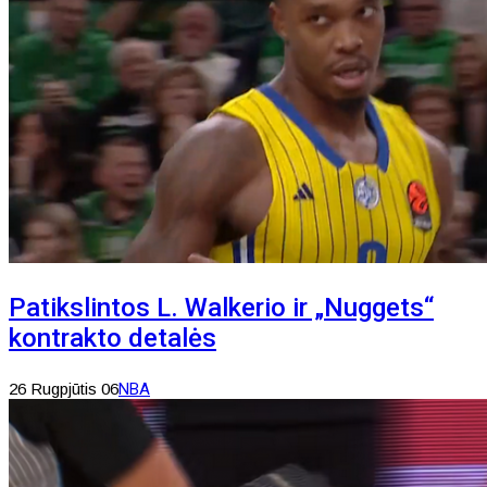
Patikslintos L. Walkerio ir „Nuggets“
kontrakto detalės
26 Rugpjūtis 06
NBA