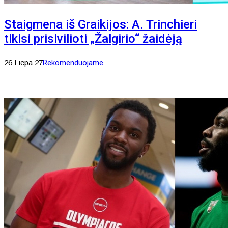
Staigmena iš Graikijos: A. Trinchieri
tikisi prisivilioti „Žalgirio“ žaidėją
26 Liepa 27
Rekomenduojame