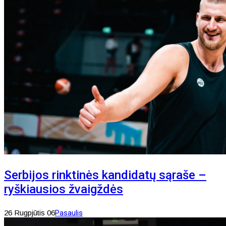
Serbijos rinktinės kandidatų sąraše –
ryškiausios žvaigždės
26 Rugpjūtis 06
Pasaulis