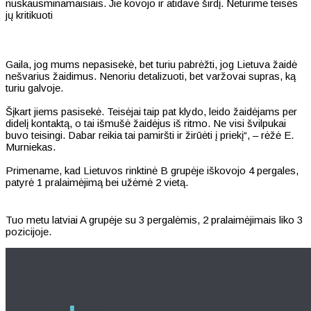
nuskausminamaisiais. Jie kovojo ir atidavė širdį. Neturime teisės
jų kritikuoti
Gaila, jog mums nepasisekė, bet turiu pabrėžti, jog Lietuva žaidė
nešvarius žaidimus. Nenoriu detalizuoti, bet varžovai supras, ką
turiu galvoje.
Šįkart jiems pasisekė. Teisėjai taip pat klydo, leido žaidėjams per
didelį kontaktą, o tai išmušė žaidėjus iš ritmo. Ne visi švilpukai
buvo teisingi. Dabar reikia tai pamiršti ir žirūėti į priekį“, – rėžė E.
Murniekas.
Primename, kad Lietuvos rinktinė B grupėje iškovojo 4 pergales,
patyrė 1 pralaimėjimą bei užėmė 2 vietą.
Tuo metu latviai A grupėje su 3 pergalėmis, 2 pralaimėjimais liko 3
pozicijoje.