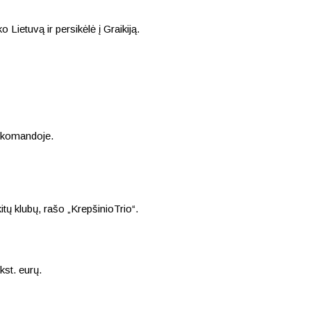
Lietuvą ir persikėlė į Graikiją.
nų komandoje.
itų klubų, rašo „KrepšinioTrio“.
st. eurų.