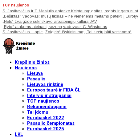
TOP naujienos
Š. Jasikevičius ir T. Masiulis aplankė Keiptauną: golfas, regbis ir gera nuo
„Bešiktaš“ vadovas: mūsų tikslas – ne vieneriems metams patekti į Eurolygą, 
„Nets“ žvaigždė sukritikavo arbatpinigių kultūrą JAV
„Ryto“ atakoms ateinantį sezoną vadovaus C. Winstonas
Š. Jasikevičius – apie „Žalgirio“ išskirtinumą: „Tai turėtų būti vertinama“
Krepšinio žinios
Naujienos
Lietuva
Pasaulis
Lietuvos rinktinė
Europos taurė ir FIBA ČL
Interviu ir straipsniai
TOP naujienos
Rekomenduojame
Tai įdomu
Eurobasket 2022
Pasaulio čempionatas
Eurobasket 2025
LKL