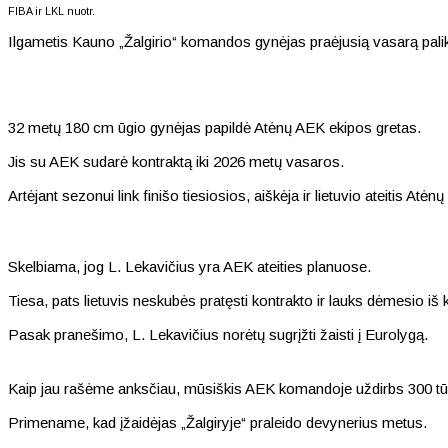
FIBA ir LKL nuotr.
Ilgametis Kauno „Žalgirio“ komandos gynėjas praėjusią vasarą paliko 
32 metų 180 cm ūgio gynėjas papildė Atėnų AEK ekipos gretas.
Jis su AEK sudarė kontraktą iki 2026 metų vasaros.
Artėjant sezonui link finišo tiesiosios, aiškėja ir lietuvio ateitis Atė
Skelbiama, jog L. Lekavičius yra AEK ateities planuose.
Tiesa, pats lietuvis neskubės pratęsti kontrakto ir lauks dėmesio iš k
Pasak pranešimo, L. Lekavičius norėtų sugrįžti žaisti į Eurolygą.
Kaip jau rašėme anksčiau, mūsiškis AEK komandoje uždirbs 300 tūk
Primename, kad įžaidėjas „Žalgiryje“ praleido devynerius metus.