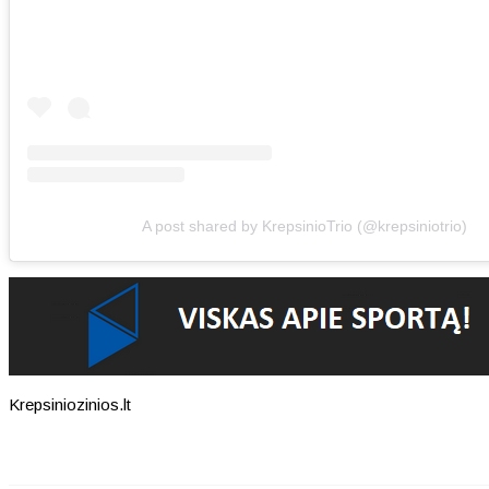
A post shared by KrepsinioTrio (@krepsiniotrio)
Krepsiniozinios.lt