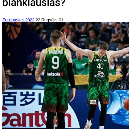
blankiausias?
Eurobasket 2022
22 Rugsėjis 01