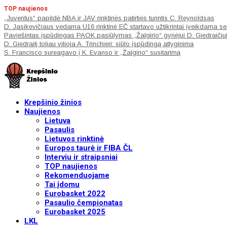
TOP naujienos
„Juventus“ papildė NBA ir JAV rinktinės patirties turintis C. Reynoldsas
D. Jasikevičiaus vedama U16 rinktinė EČ startavo užtikrintai įveikdama s
Paviešintas įspūdingas PAOK pasiūlymas „Žalgirio“ gynėjui D. Giedraičiu
D. Giedraitį toliau vilioja A. Trinchieri: siūlo įspūdingą atlyginimą
S. Francisco sureagavo į K. Evanso ir „Žalgirio“ susitarimą
Krepšinio žinios
Naujienos
Lietuva
Pasaulis
Lietuvos rinktinė
Europos taurė ir FIBA ČL
Interviu ir straipsniai
TOP naujienos
Rekomenduojame
Tai įdomu
Eurobasket 2022
Pasaulio čempionatas
Eurobasket 2025
LKL