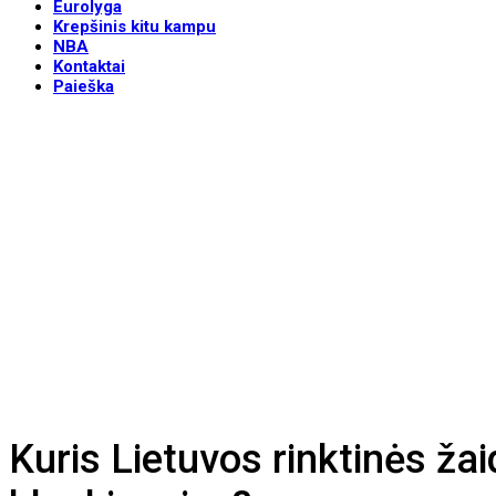
Eurolyga
Krepšinis kitu kampu
NBA
Kontaktai
Paieška
Kuris Lietuvos rinktinės ža