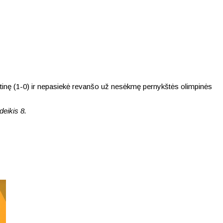
inktinę (1-0) ir nepasiekė revanšo už nesėkmę pernykštės olimpinės
eikis 8.