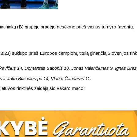
rtininkų (B) grupėje pradėjo nesėkme prieš vienus turnyro favoritų.
8, 18:23) suklupo prieš Europos čempionų titulą ginančią Slovėnijos r
vičius 14, Domantas Sabonis 10, Jonas Valančiūnas 9, Ignas Brazd
 ir Jaka Blažičius po 14, Vlatko Čančaras 11.
ą Lietuvos rinktinės žaidėją šio vakaro mačo: