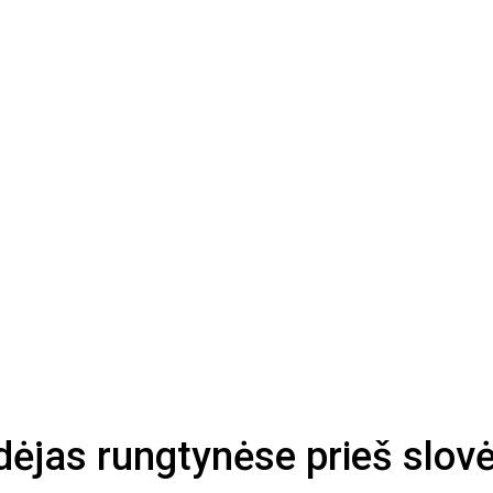
idėjas rungtynėse prieš slov