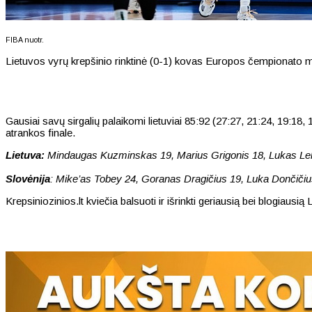
FIBA nuotr.
Lietuvos vyrų krepšinio rinktinė (0-1) kovas Europos čempionato mi
Gausiai savų sirgalių palaikomi lietuviai 85:92 (27:27, 21:24, 19:1
atrankos finale.
Lietuva:
Mindaugas Kuzminskas 19, Marius Grigonis 18, Lukas Leka
Slovėnija
: Mike’as Tobey 24, Goranas Dragičius 19, Luka Dončičius
Krepsiniozinios.lt kviečia balsuoti ir išrinkti geriausią bei blogiausi