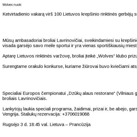
Wolves nuotr.
Ketvirtadienio vakarą virš 100 Lietuvos krepšinio rinktinės gerbėjų
Mūsų ambasadoriai broliai Lavrinovičiai, sveikindamiesi su krepšinio 
visada garsėjo savo meile sportui ir yra vienas sportiškiausių miest
Aptarę Lietuvos rinktinės varžovę, broliai įteikė „Wolves“ klubo pri
Surengtame orakulo konkurse, kuriame žiūrovai buvo kviečiami atspėti
Specialiai Europos čempionatui „Dzūkų alaus restorane“ (Vilniaus g. 
broliais Lavrinovičiais.
Lankytojų laukia speciali programa, žaidimai, prizai ir, be abejo, gar
Vengrija. Staliukų rezervacija: +3706019088
Rugsėjo 3 d. 18:45 val. Lietuva – Prancūzija