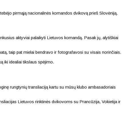
r stebėjo pirmąją nacionalinės komandos dvikovą prieš Slovėniją.
inkusius aktyviai palaikyti Lietuvos komandą. Pasak jų, alytiškiai
tą, taip pat mielai bendravo ir fotografavosi su visais norinčiais.
iki idealiai tikslaus spėjimo.
sioginę rungtynių transliaciją kartu su mūsų klubo ambasadoriais
ansliacijas Lietuvos rinktinės dvikovoms su Prancūzija, Vokietija ir