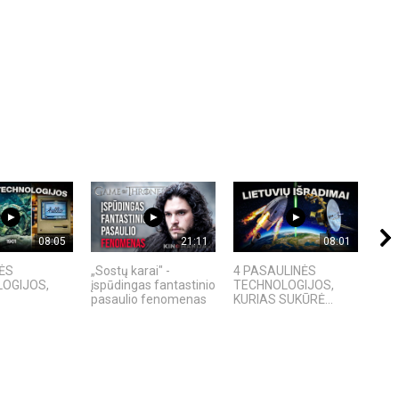
08:05
21:11
08:01
ĖS
„Sostų karai" -
4 PASAULINĖS
Ex M
OGIJOS,
įspūdingas fantastinio
TECHNOLOGIJOS,
ir p
pasaulio fenomenas
KURIAS SUKŪRĖ...
ana