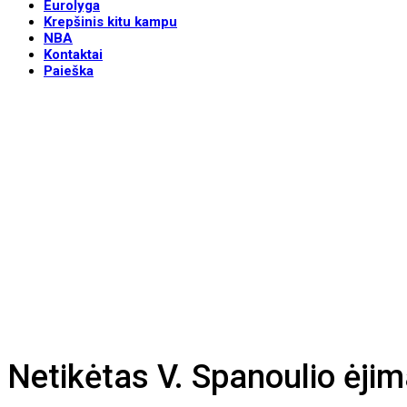
Eurolyga
Krepšinis kitu kampu
NBA
Kontaktai
Paieška
Netikėtas V. Spanoulio ėjima