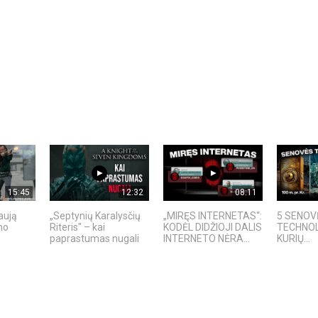
15:45
12:32
08:11
aują
„Septynių Karalysčių
„MIRĘS INTERNETAS“:
5 SENOV
no
Riteris" – kai
KODĖL DIDŽIOJI DALIS
TECHNOL
paprastumas nugali
INTERNETO NĖRA...
KURIŲ...