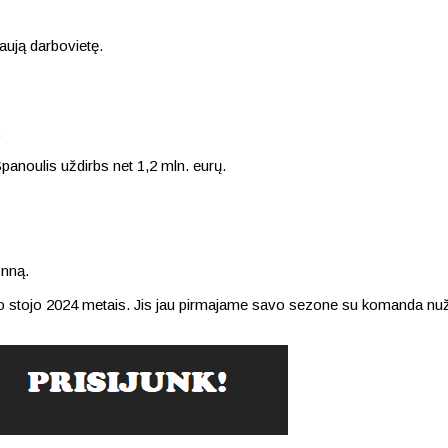
ują darbovietę.
.
anoulis uždirbs net 1,2 mln. eurų.
ynną.
stojo 2024 metais. Jis jau pirmajame savo sezone su komanda nužyg