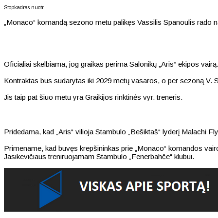
Stopkadras nuotr.
„Monaco“ komandą sezono metu palikęs Vassilis Spanoulis rado na
Oficialiai skelbiama, jog graikas perima Salonikų „Aris“ ekipos vairą
Kontraktas bus sudarytas iki 2029 metų vasaros, o per sezoną V. Sp
Jis taip pat šiuo metu yra Graikijos rinktinės vyr. treneris.
Pridedama, kad „Aris“ vilioja Stambulo „Bešiktaš“ lyderį Malachi Fl
Primename, kad buvęs krepšininkas prie „Monaco“ komandos vairo 
Jasikevičiaus treniruojamam Stambulo „Fenerbahče“ klubui.