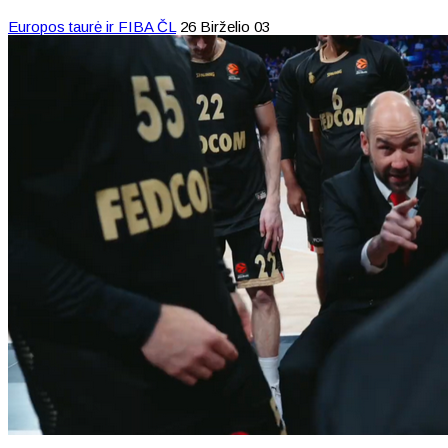
Europos taurė ir FIBA ČL
26 Birželio 03