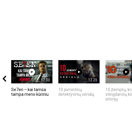
17:50
12:25
Se7en – kai tamsa
10 įsimintinų
10 įtemptų, kr
tampa meno kūriniu
detektyvinių serialų
stingdančių ki
istorijų