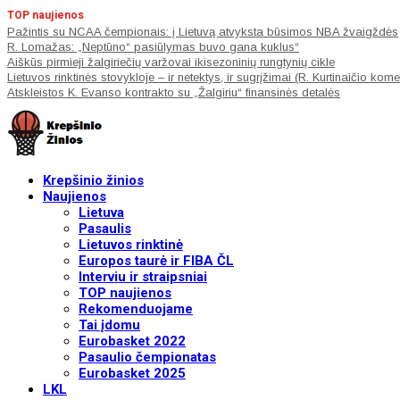
TOP naujienos
Pažintis su NCAA čempionais: į Lietuvą atvyksta būsimos NBA žvaigždės
R. Lomažas: „Neptūno“ pasiūlymas buvo gana kuklus“
Aiškūs pirmieji žalgiriečių varžovai ikisezoninių rungtynių cikle
Lietuvos rinktinės stovykloje – ir netektys, ir sugrįžimai (R. Kurtinaičio kom
Atskleistos K. Evanso kontrakto su „Žalgiriu“ finansinės detalės
Krepšinio žinios
Naujienos
Lietuva
Pasaulis
Lietuvos rinktinė
Europos taurė ir FIBA ČL
Interviu ir straipsniai
TOP naujienos
Rekomenduojame
Tai įdomu
Eurobasket 2022
Pasaulio čempionatas
Eurobasket 2025
LKL