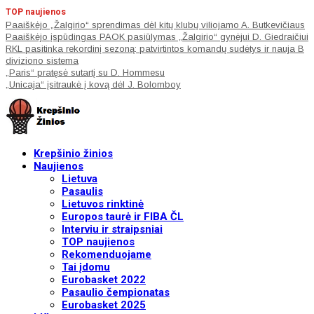
TOP naujienos
Paaiškėjo „Žalgirio“ sprendimas dėl kitų klubų viliojamo A. Butkevičiaus
Paaiškėjo įspūdingas PAOK pasiūlymas „Žalgirio“ gynėjui D. Giedraičiui
RKL pasitinka rekordinį sezoną: patvirtintos komandų sudėtys ir nauja B
diviziono sistema
„Paris“ pratęsė sutartį su D. Hommesu
„Unicaja“ įsitraukė į kovą dėl J. Bolomboy
Krepšinio žinios
Naujienos
Lietuva
Pasaulis
Lietuvos rinktinė
Europos taurė ir FIBA ČL
Interviu ir straipsniai
TOP naujienos
Rekomenduojame
Tai įdomu
Eurobasket 2022
Pasaulio čempionatas
Eurobasket 2025