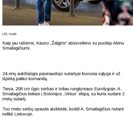
LKL nuotr.
Kaip jau rašėme, Kauno „Žalgiris“ atsisveikino su puolėju Alenu
Smailagičiumi.
24-erių aukštaūgis pasinaudojo sutartyje buvusia sąlyga ir už
išpirką paliko komandą.
Tiesa, 208 cm ūgio serbas ir toliau rungtyniaus Eurolygoje. A.
Smailagičius keliasi į Bolonijos „Virtus“ ekipą, su kuria sudarė 2
metų sutartį.
Tuo metu serbų spauda atskleidė, kodėl A. Smailagičius nutarė
nelikti Lietuvoje.