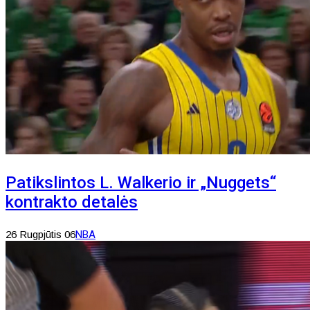
Patikslintos L. Walkerio ir „Nuggets“
kontrakto detalės
26 Rugpjūtis 06
NBA