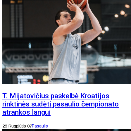
T. Mijatovičius paskelbė Kroatijos
rinktinės sudėtį pasaulio čempionato
atrankos langui
26 Rugpjūtis 07
Pasaulis