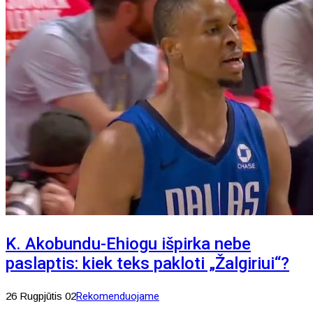
K. Akobundu-Ehiogu išpirka nebe
paslaptis: kiek teks pakloti „Žalgiriui“?
26 Rugpjūtis 02
Rekomenduojame