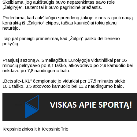
Skelbiama, jog aukštaūgis buvo nepatenkintas savo role
„Žalgiryje“. Būtent tai ir buvo pagrindinė priežastis.
Pridedama, kad aukštaūgio sprendimą įtakojo ir noras gauti naują
kontraktą iš „Žalgirio“ ekipos, tačiau kauniečiai tokių planų
neturėjo.
Taip pat paneigti pranešimai, kad „Žalgirį“ paliko dėl trenerio
pokyčių.
Praėjusį sezoną A. Smailagičius Eurolygoje vidutiniškai per 16
minučių pelnydavo po 8,1 taško, atkovodavo po 2,9 kamuolio bei
rinkdavo po 7,8 naudingumo balo.
„Betsafe-LKL“ čempionate jo vidurkiai per 17,5 minutės siekė
10,1 taško, 3,5 atkovoto kamuolio bei 11,2 naudingumo balo.
Krepsiniozinios.lt ir KrepsinioTrio