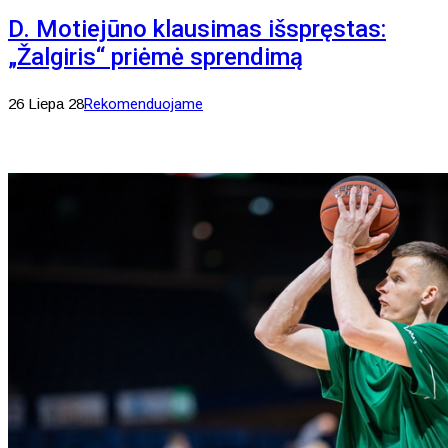
D. Motiejūno klausimas išspręstas:
„Žalgiris“ priėmė sprendimą
26 Liepa 28
Rekomenduojame