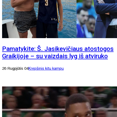
Pamatykite: Š. Jasikevičiaus atostogos
Graikijoje – su vaizdais lyg iš atviruko
26 Rugpjūtis 04
Krepšinis kitu kampu