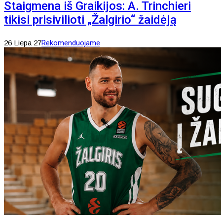
Staigmena iš Graikijos: A. Trinchieri
tikisi prisivilioti „Žalgirio“ žaidėją
26 Liepa 27
Rekomenduojame