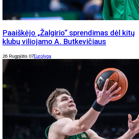
Paaiškėjo „Žalgirio“ sprendimas dėl kitų
klubų viliojamo A. Butkevičiaus
26 Rugpjūtis 07
Eurolyga