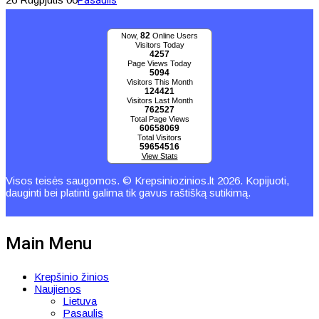
Pasaulis
82
Now,
Online Users
Visitors Today
4257
Page Views Today
5094
Visitors This Month
124421
Visitors Last Month
762527
Total Page Views
60658069
Total Visitors
59654516
View Stats
Visos teisės saugomos. © Krepsiniozinios.lt 2026. Kopijuoti,
dauginti bei platinti galima tik gavus raštišką sutikimą.
Main Menu
Krepšinio žinios
Naujienos
Lietuva
Pasaulis