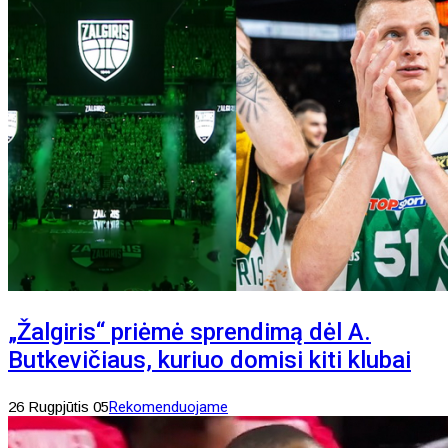
„Žalgiris“ priėmė sprendimą dėl A.
Butkevičiaus, kuriuo domisi kiti klubai
26 Rugpjūtis 05
Rekomenduojame