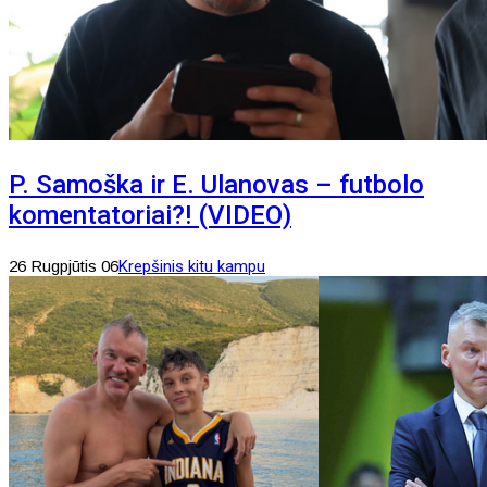
P. Samoška ir E. Ulanovas – futbolo
komentatoriai?! (VIDEO)
26 Rugpjūtis 06
Krepšinis kitu kampu