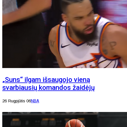
„Suns“ ilgam išsaugojo vieną
svarbiausių komandos žaidėjų
26 Rugpjūtis 06
NBA