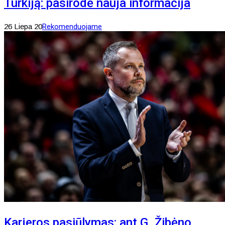
Turkiją: pasirodė nauja informacija
26 Liepa 20
Rekomenduojame
Karjeros pasiūlymas: ant G. Žibėno