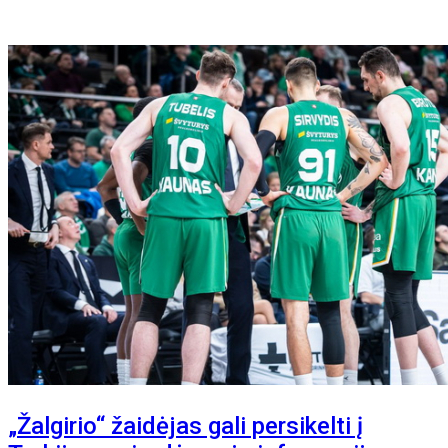
„Žalgirio“ žaidėjas gali persikelti į