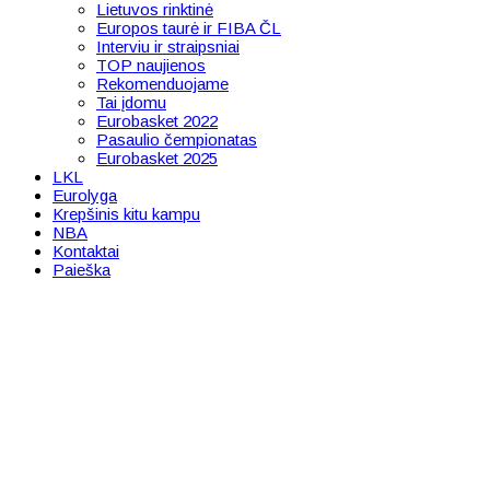
Lietuvos rinktinė
Europos taurė ir FIBA ČL
Interviu ir straipsniai
TOP naujienos
Rekomenduojame
Tai įdomu
Eurobasket 2022
Pasaulio čempionatas
Eurobasket 2025
LKL
Eurolyga
Krepšinis kitu kampu
NBA
Kontaktai
Paieška