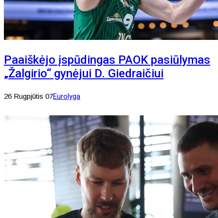
Paaiškėjo įspūdingas PAOK pasiūlymas
„Žalgirio“ gynėjui D. Giedraičiui
26 Rugpjūtis 07
Eurolyga