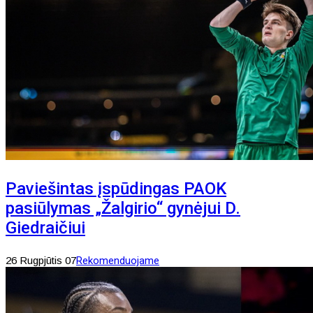
Paviešintas įspūdingas PAOK
pasiūlymas „Žalgirio“ gynėjui D.
Giedraičiui
26 Rugpjūtis 07
Rekomenduojame