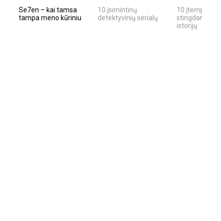
Se7en – kai tamsa
10 įsimintinų
10 įtemptų, kr
tampa meno kūriniu
detektyvinių serialų
stingdančių ki
istorijų