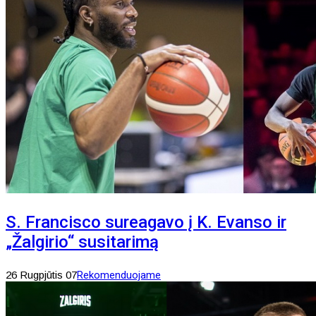
S. Francisco sureagavo į K. Evanso ir
„Žalgirio“ susitarimą
26 Rugpjūtis 07
Rekomenduojame