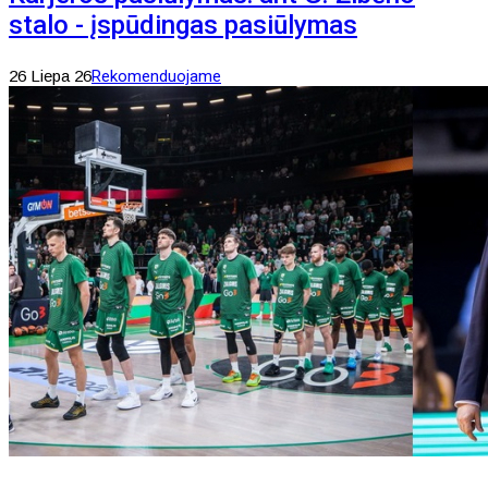
stalo - įspūdingas pasiūlymas
26 Liepa 26
Rekomenduojame