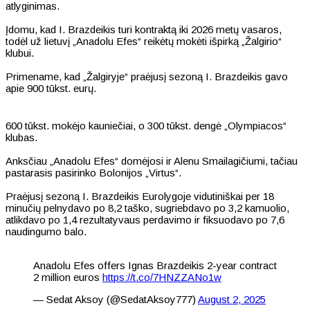
atlyginimas.
Įdomu, kad I. Brazdeikis turi kontraktą iki 2026 metų vasaros,
todėl už lietuvį „Anadolu Efes“ reikėtų mokėti išpirką „Žalgirio“
klubui.
Primename, kad „Žalgiryje“ praėjusį sezoną I. Brazdeikis gavo
apie 900 tūkst. eurų.
600 tūkst. mokėjo kauniečiai, o 300 tūkst. dengė „Olympiacos“
klubas.
Anksčiau „Anadolu Efes“ domėjosi ir Alenu Smailagičiumi, tačiau
pastarasis pasirinko Bolonijos „Virtus“.
Praėjusį sezoną I. Brazdeikis Eurolygoje vidutiniškai per 18
minučių pelnydavo po 8,2 taško, sugriebdavo po 3,2 kamuolio,
atlikdavo po 1,4 rezultatyvaus perdavimo ir fiksuodavo po 7,6
naudingumo balo.
Anadolu Efes offers Ignas Brazdeikis 2-year contract
2 million euros
https://t.co/7HNZZANo1w
— Sedat Aksoy (@SedatAksoy777)
August 2, 2025