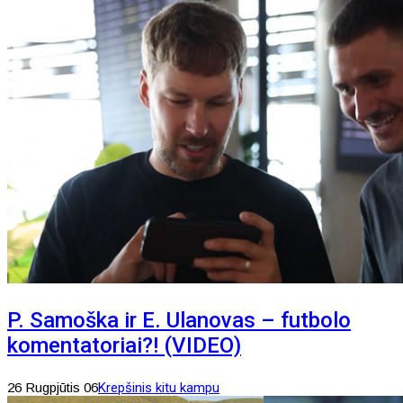
P. Samoška ir E. Ulanovas – futbolo
komentatoriai?! (VIDEO)
26 Rugpjūtis 06
Krepšinis kitu kampu