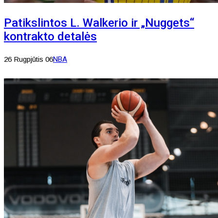
Patikslintos L. Walkerio ir „Nuggets“
kontrakto detalės
26 Rugpjūtis 06
NBA