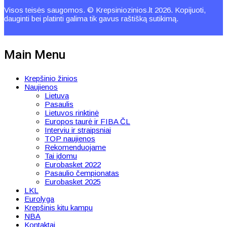
Visos teisės saugomos. © Krepsiniozinios.lt 2026. Kopijuoti,
dauginti bei platinti galima tik gavus raštišką sutikimą.
Main Menu
Krepšinio žinios
Naujienos
Lietuva
Pasaulis
Lietuvos rinktinė
Europos taurė ir FIBA ČL
Interviu ir straipsniai
TOP naujienos
Rekomenduojame
Tai įdomu
Eurobasket 2022
Pasaulio čempionatas
Eurobasket 2025
LKL
Eurolyga
Krepšinis kitu kampu
NBA
Kontaktai