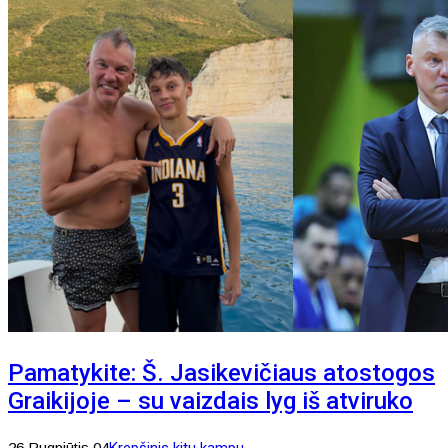
Pamatykite: Š. Jasikevičiaus atostogos
Graikijoje – su vaizdais lyg iš atviruko
26 Rugpjūtis 04