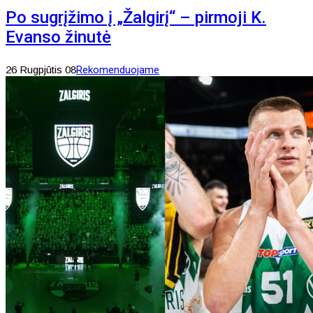
Po sugrįžimo į „Žalgirį“ – pirmoji K.
Evanso žinutė
26 Rugpjūtis 08
Rekomenduojame