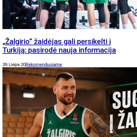
„Žalgirio“ žaidėjas gali persikelti į
Turkiją: pasirodė nauja informacija
26 Liepa 20
Rekomenduojame