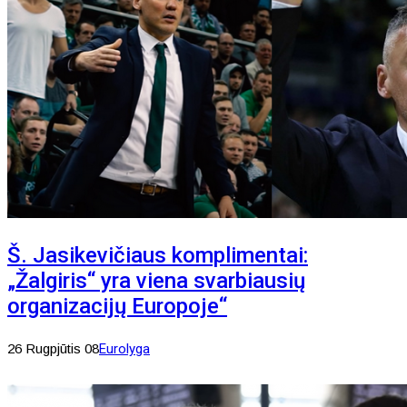
Š. Jasikevičiaus komplimentai:
„Žalgiris“ yra viena svarbiausių
organizacijų Europoje“
26 Rugpjūtis 08
Eurolyga