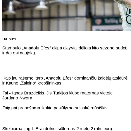
LKL nuotr.
Stambulo „Anadolu Efes“ ekipa aktyviai dėlioja kito sezono sudėtį
ir dairosi naujokų.
Kaip jau rašėme, tarp „Anadolu Efes“ dominančių žaidėjų atsidūrė
ir Kauno „Žalgirio“ krepšininkas.
Tai - Ignas Brazdeikis. Jis Turkijos klube matomas vietoje
Jordano Nwora.
Taip pat pranešama, kokio pasiūlymo sulaukė mūsiškis.
Skelbiama, jog I. Brazdeikiui siūlomas 2 metų 2 mln. eurų