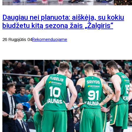
Daugiau nei planuota: aiškėja, su kokiu
biudžetu kitą sezoną žais „Žalgiris“
26 Rugpjūtis 04
Rekomenduojame