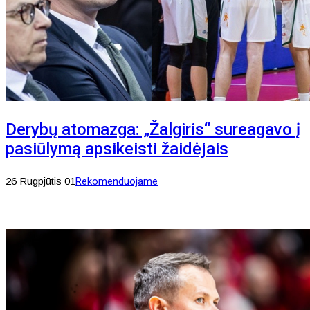
Derybų atomazga: „Žalgiris“ sureagavo į
pasiūlymą apsikeisti žaidėjais
26 Rugpjūtis 01
Rekomenduojame