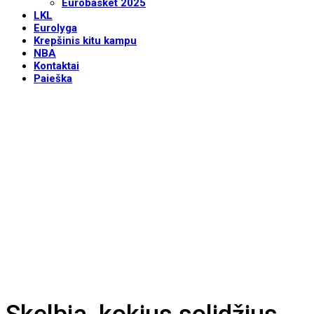
Eurobasket 2025
LKL
Eurolyga
Krepšinis kitu kampu
NBA
Kontaktai
Paieška