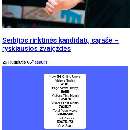
Serbijos rinktinės kandidatų sąraše –
ryškiausios žvaigždės
26 Rugpjūtis 06
Pasaulis
84
Now,
Online Users
Visitors Today
4181
Page Views Today
5055
Visitors This Month
145078
Visitors Last Month
762527
Total Page Views
60686580
Total Visitors
59675173
View Stats