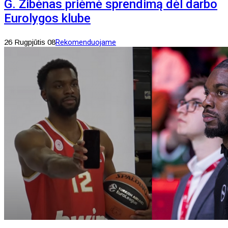
G. Žibėnas priėmė sprendimą dėl darbo
Eurolygos klube
26 Rugpjūtis 08
Rekomenduojame