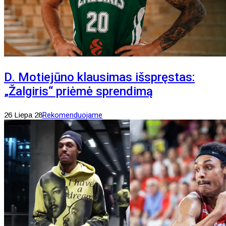
D. Motiejūno klausimas išspręstas:
„Žalgiris“ priėmė sprendimą
26 Liepa 28
Rekomenduojame