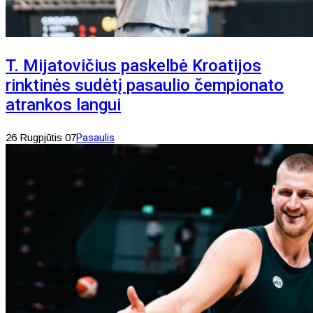
T. Mijatovičius paskelbė Kroatijos
rinktinės sudėtį pasaulio čempionato
atrankos langui
26 Rugpjūtis 07
Pasaulis