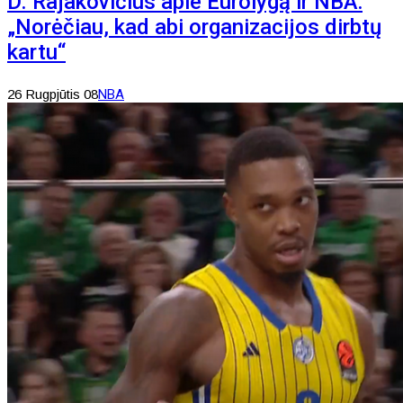
D. Rajakovičius apie Eurolygą ir NBA:
„Norėčiau, kad abi organizacijos dirbtų
kartu“
26 Rugpjūtis 08
NBA