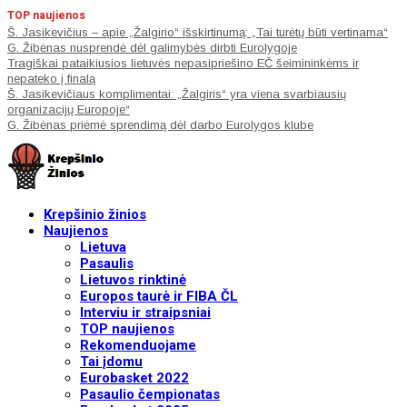
TOP naujienos
Š. Jasikevičius – apie „Žalgirio“ išskirtinumą: „Tai turėtų būti vertinama“
G. Žibėnas nusprendė dėl galimybės dirbti Eurolygoje
Tragiškai pataikiusios lietuvės nepasipriešino EČ šeimininkėms ir
nepateko į finalą
Š. Jasikevičiaus komplimentai: „Žalgiris“ yra viena svarbiausių
organizacijų Europoje“
G. Žibėnas priėmė sprendimą dėl darbo Eurolygos klube
Krepšinio žinios
Naujienos
Lietuva
Pasaulis
Lietuvos rinktinė
Europos taurė ir FIBA ČL
Interviu ir straipsniai
TOP naujienos
Rekomenduojame
Tai įdomu
Eurobasket 2022
Pasaulio čempionatas