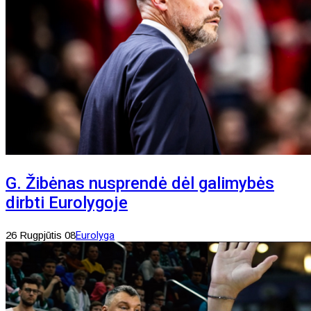
G. Žibėnas nusprendė dėl galimybės
dirbti Eurolygoje
26 Rugpjūtis 08
Eurolyga