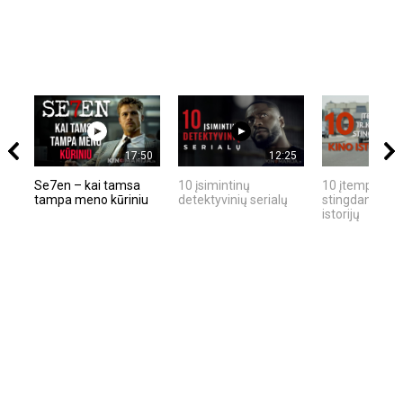
17:50
12:25
Se7en – kai tamsa
10 įsimintinų
10 įtemptų, kr
tampa meno kūriniu
detektyvinių serialų
stingdančių ki
istorijų