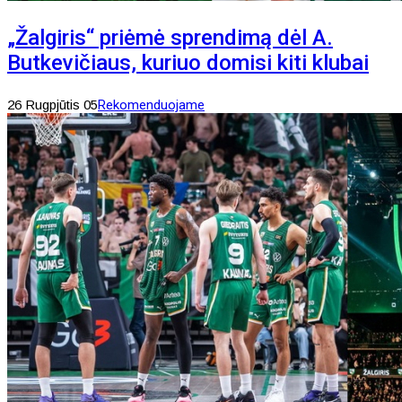
„Žalgiris“ priėmė sprendimą dėl A.
Butkevičiaus, kuriuo domisi kiti klubai
26 Rugpjūtis 05
Rekomenduojame