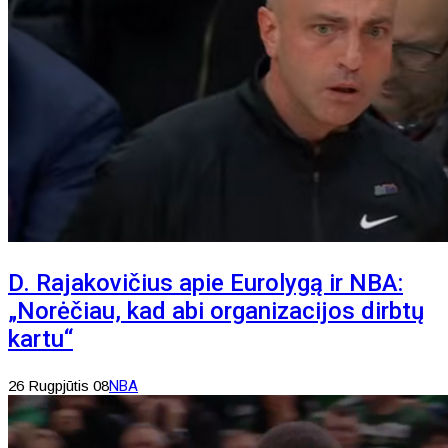
D. Rajakovičius apie Eurolygą ir NBA:
„Norėčiau, kad abi organizacijos dirbtų
kartu“
26 Rugpjūtis 08
NBA