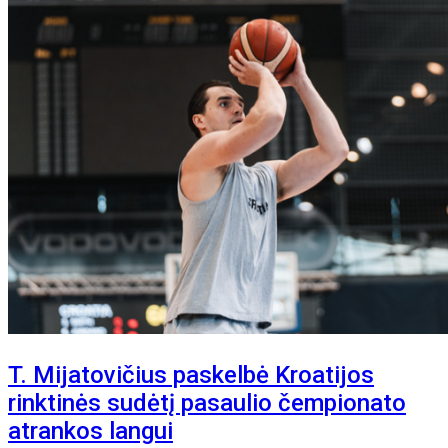
T. Mijatovičius paskelbė Kroatijos
rinktinės sudėtį pasaulio čempionato
atrankos langui