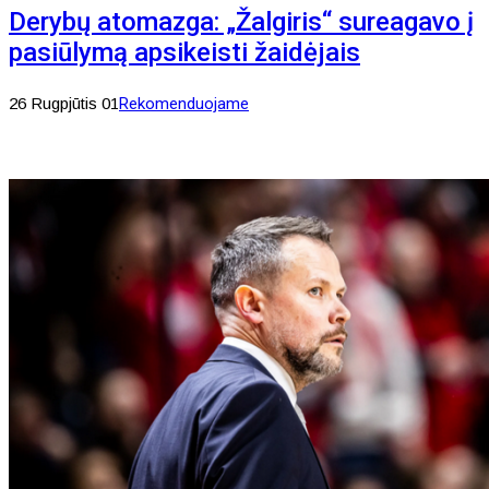
Derybų atomazga: „Žalgiris“ sureagavo į
pasiūlymą apsikeisti žaidėjais
26 Rugpjūtis 01
Rekomenduojame