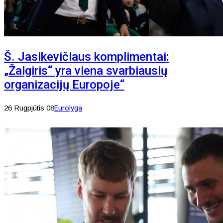
Š. Jasikevičiaus komplimentai:
„Žalgiris“ yra viena svarbiausių
organizacijų Europoje“
26 Rugpjūtis 08
Eurolyga