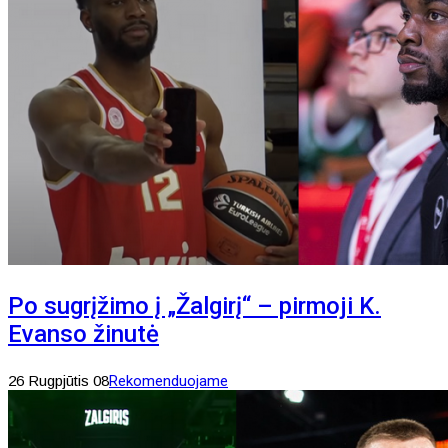
Po sugrįžimo į „Žalgirį“ – pirmoji K.
Evanso žinutė
26 Rugpjūtis 08
Rekomenduojame