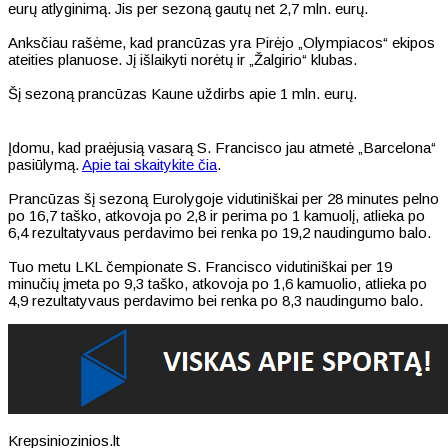
eurų atlyginimą. Jis per sezoną gautų net 2,7 mln. eurų.
Anksčiau rašėme, kad prancūzas yra Pirėjo „Olympiacos“ ekipos
ateities planuose. Jį išlaikyti norėtų ir „Žalgirio“ klubas.
Šį sezoną prancūzas Kaune uždirbs apie 1 mln. eurų.
Įdomu, kad praėjusią vasarą S. Francisco jau atmetė „Barcelona“
pasiūlymą.
Apie tai skaitykite čia
.
Prancūzas šį sezoną Eurolygoje vidutiniškai per 28 minutes pelno
po 16,7 taško, atkovoja po 2,8 ir perima po 1 kamuolį, atlieka po
6,4 rezultatyvaus perdavimo bei renka po 19,2 naudingumo balo.
Tuo metu LKL čempionate S. Francisco vidutiniškai per 19
minučių įmeta po 9,3 taško, atkovoja po 1,6 kamuolio, atlieka po
4,9 rezultatyvaus perdavimo bei renka po 8,3 naudingumo balo.
Krepsiniozinios.lt