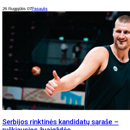
26 Rugpjūtis 07
Pasaulis
Serbijos rinktinės kandidatų sąraše –