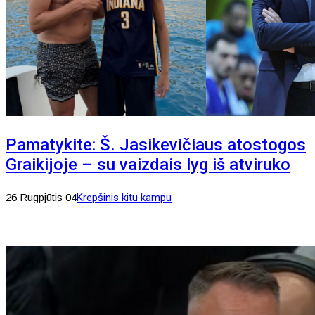
Pamatykite: Š. Jasikevičiaus atostogos
Graikijoje – su vaizdais lyg iš atviruko
26 Rugpjūtis 04
Krepšinis kitu kampu