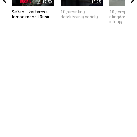
17:50
12:25
Se7en – kai tamsa
10 įsimintinų
10 įtemptų, kr
tampa meno kūriniu
detektyvinių serialų
stingdančių ki
istorijų