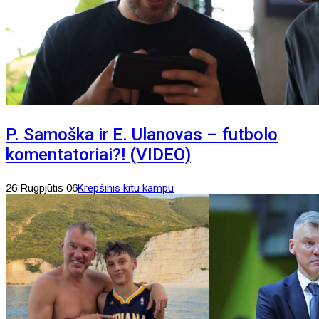
P. Samoška ir E. Ulanovas – futbolo
komentatoriai?! (VIDEO)
26 Rugpjūtis 06
Krepšinis kitu kampu