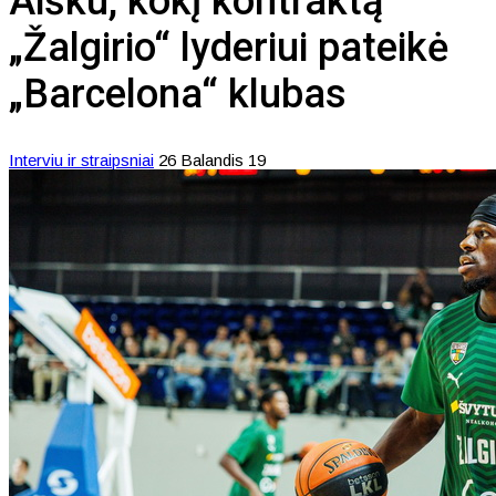
Aišku, kokį kontraktą
„Žalgirio“ lyderiui pateikė
„Barcelona“ klubas
Interviu ir straipsniai
26 Balandis 19