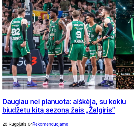
Daugiau nei planuota: aiškėja, su kokiu
biudžetu kitą sezoną žais „Žalgiris“
26 Rugpjūtis 04
Rekomenduojame