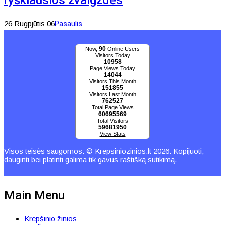
ryškiausios žvaigždės
26 Rugpjūtis 06
Pasaulis
90
Now,
Online Users
Visitors Today
10958
Page Views Today
14044
Visitors This Month
151855
Visitors Last Month
762527
Total Page Views
60695569
Total Visitors
59681950
View Stats
Visos teisės saugomos. © Krepsiniozinios.lt 2026. Kopijuoti,
dauginti bei platinti galima tik gavus raštišką sutikimą.
Main Menu
Krepšinio žinios