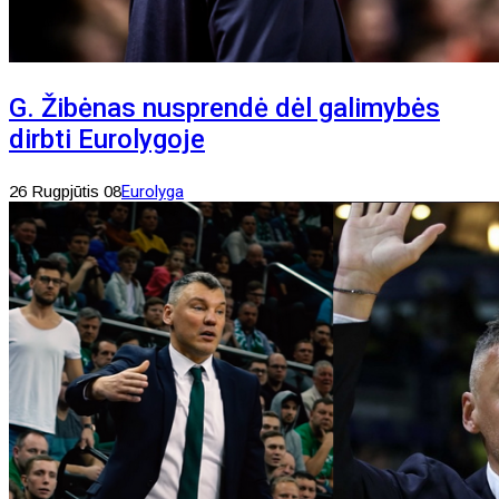
G. Žibėnas nusprendė dėl galimybės
dirbti Eurolygoje
26 Rugpjūtis 08
Eurolyga