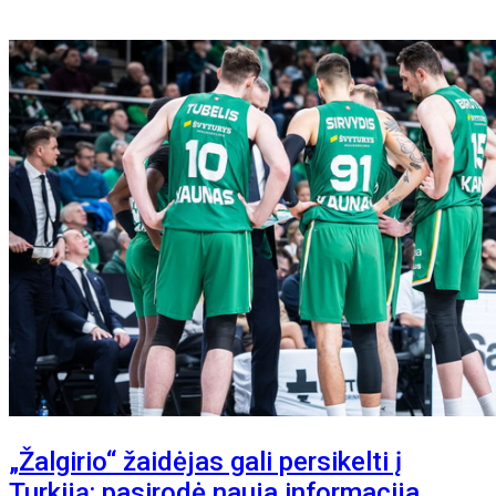
„Žalgirio“ žaidėjas gali persikelti į
Turkiją: pasirodė nauja informacija