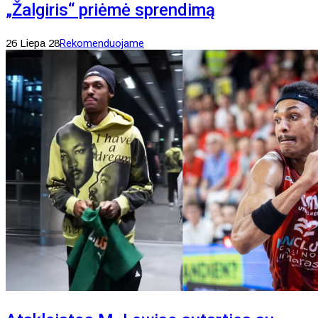
„Žalgiris“ priėmė sprendimą
26 Liepa 28
Rekomenduojame