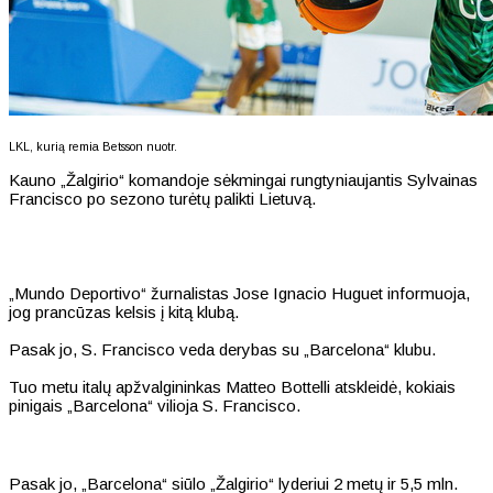
LKL, kurią remia Betsson nuotr.
Kauno „Žalgirio“ komandoje sėkmingai rungtyniaujantis Sylvainas
Francisco po sezono turėtų palikti Lietuvą.
„Mundo Deportivo“ žurnalistas Jose Ignacio Huguet informuoja,
jog prancūzas kelsis į kitą klubą.
Pasak jo, S. Francisco veda derybas su „Barcelona“ klubu.
Tuo metu italų apžvalgininkas Matteo Bottelli atskleidė, kokiais
pinigais „Barcelona“ vilioja S. Francisco.
Pasak jo, „Barcelona“ siūlo „Žalgirio“ lyderiui 2 metų ir 5,5 mln.