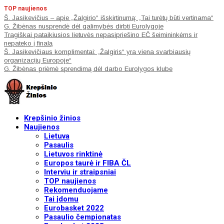
TOP naujienos
Š. Jasikevičius – apie „Žalgirio“ išskirtinumą: „Tai turėtų būti vertinama“
G. Žibėnas nusprendė dėl galimybės dirbti Eurolygoje
Tragiškai pataikiusios lietuvės nepasipriešino EČ šeimininkėms ir
nepateko į finalą
Š. Jasikevičiaus komplimentai: „Žalgiris“ yra viena svarbiausių
organizacijų Europoje“
G. Žibėnas priėmė sprendimą dėl darbo Eurolygos klube
Krepšinio žinios
Naujienos
Lietuva
Pasaulis
Lietuvos rinktinė
Europos taurė ir FIBA ČL
Interviu ir straipsniai
TOP naujienos
Rekomenduojame
Tai įdomu
Eurobasket 2022
Pasaulio čempionatas