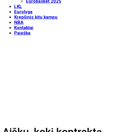
Eurobasket 2025
LKL
Eurolyga
Krepšinis kitu kampu
NBA
Kontaktai
Paieška