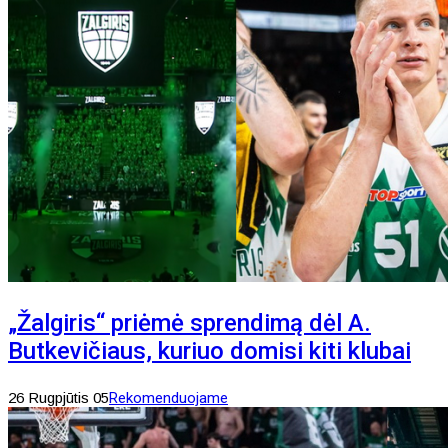
„Žalgiris“ priėmė sprendimą dėl A.
Butkevičiaus, kuriuo domisi kiti klubai
26 Rugpjūtis 05
Rekomenduojame