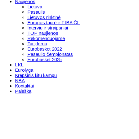
Naujienos
Lietuva
Pasaulis
Lietuvos rinktinė
Europos taurė ir FIBA ČL
Interviu ir straipsniai
TOP naujienos
Rekomenduojame
Tai įdomu
Eurobasket 2022
Pasaulio čempionatas
Eurobasket 2025
LKL
Eurolyga
Krepšinis kitu kampu
NBA
Kontaktai
Paieška