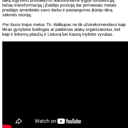
laiką išgyveno prisitaikymo aukštesniame lygyje turbulenciją,
tačiau transformaciją į įžaidėjo poziciją dar pirmaisiais metais
pradėjęs amerikietis savo darbu ir pastangomis įkūnijo tikrą
sėkmės istoriją.
Per šiuos trejus metus Th. Walkupas ne tik užsirekomendavo kaip
tikras gynybinis buldogas ar patikimas atakų organizatorius, bet
kaip ir linksmų plaučių ir Lietuvą bei Kauną mylintis vyrukas.