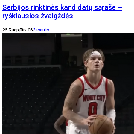
Serbijos rinktinės kandidatų sąraše –
ryškiausios žvaigždės
26 Rugpjūtis 06
Pasaulis