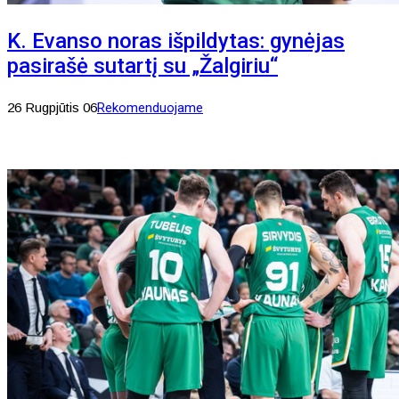
K. Evanso noras išpildytas: gynėjas
pasirašė sutartį su „Žalgiriu“
26 Rugpjūtis 06
Rekomenduojame