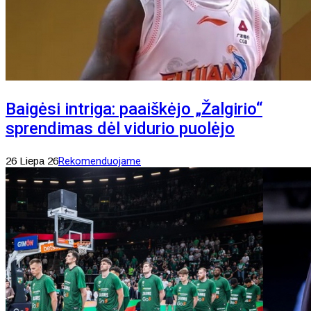
Baigėsi intriga: paaiškėjo „Žalgirio“
sprendimas dėl vidurio puolėjo
26 Liepa 26
Rekomenduojame