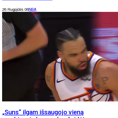
26 Rugpjūtis 06
NBA
„Suns“ ilgam išsaugojo vieną