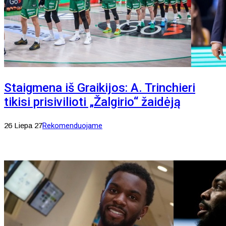
Staigmena iš Graikijos: A. Trinchieri
tikisi prisivilioti „Žalgirio“ žaidėją
26 Liepa 27
Rekomenduojame