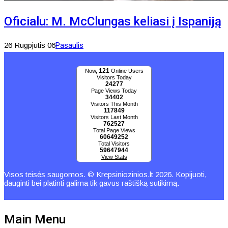
Oficialu: M. McClungas keliasi į Ispaniją
26 Rugpjūtis 06
Pasaulis
121
Now,
Online Users
Visitors Today
24277
Page Views Today
34402
Visitors This Month
117849
Visitors Last Month
762527
Total Page Views
60649252
Total Visitors
59647944
View Stats
Visos teisės saugomos. © Krepsiniozinios.lt 2026. Kopijuoti,
dauginti bei platinti galima tik gavus raštišką sutikimą.
Main Menu