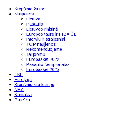
Krepšinio žinios
Naujienos
Lietuva
Pasaulis
Lietuvos rinktinė
Europos taurė ir FIBA ČL
Interviu ir straipsniai
TOP naujienos
Rekomenduojame
Tai įdomu
Eurobasket 2022
Pasaulio čempionatas
Eurobasket 2025
LKL
Eurolyga
Krepšinis kitu kampu
NBA
Kontaktai
Paieška