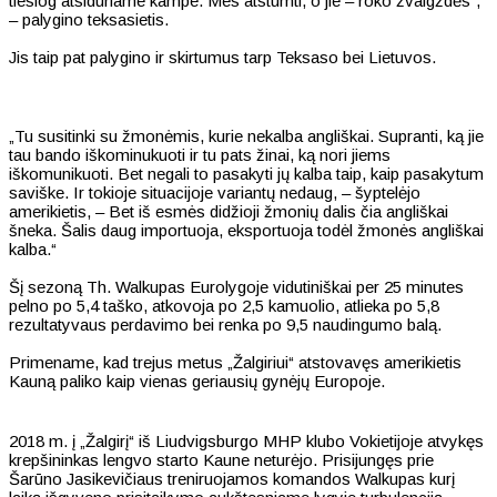
tiesiog atsiduriame kampe. Mes atstumti, o jie – roko žvaigždės“,
– palygino teksasietis.
Jis taip pat palygino ir skirtumus tarp Teksaso bei Lietuvos.
„Tu susitinki su žmonėmis, kurie nekalba angliškai. Supranti, ką jie
tau bando iškominukuoti ir tu pats žinai, ką nori jiems
iškomunikuoti. Bet negali to pasakyti jų kalba taip, kaip pasakytum
saviške. Ir tokioje situacijoje variantų nedaug, – šyptelėjo
amerikietis, – Bet iš esmės didžioji žmonių dalis čia angliškai
šneka. Šalis daug importuoja, eksportuoja todėl žmonės angliškai
kalba.“
Šį sezoną Th. Walkupas Eurolygoje vidutiniškai per 25 minutes
pelno po 5,4 taško, atkovoja po 2,5 kamuolio, atlieka po 5,8
rezultatyvaus perdavimo bei renka po 9,5 naudingumo balą.
Primename, kad trejus metus „Žalgiriui“ atstovavęs amerikietis
Kauną paliko kaip vienas geriausių gynėjų Europoje.
2018 m. į „Žalgirį“ iš Liudvigsburgo MHP klubo Vokietijoje atvykęs
krepšininkas lengvo starto Kaune neturėjo. Prisijungęs prie
Šarūno Jasikevičiaus treniruojamos komandos Walkupas kurį