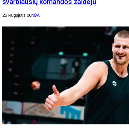
svarbiausių komandos žaidėjų
26 Rugpjūtis 06
NBA