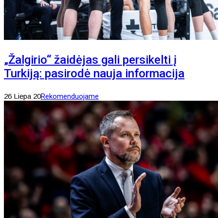
„Žalgirio“ žaidėjas gali persikelti į
Turkiją: pasirodė nauja informacija
26 Liepa 20
Rekomenduojame