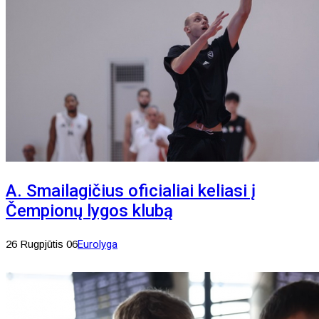
A. Smailagičius oficialiai keliasi į
Čempionų lygos klubą
26 Rugpjūtis 06
Eurolyga