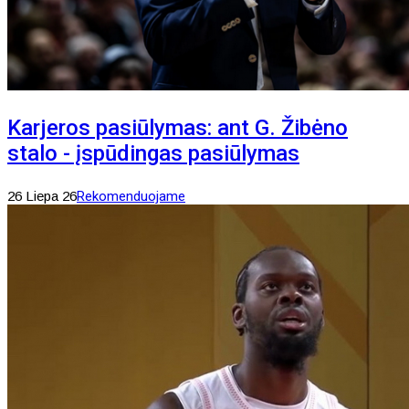
Karjeros pasiūlymas: ant G. Žibėno
stalo - įspūdingas pasiūlymas
26 Liepa 26
Rekomenduojame