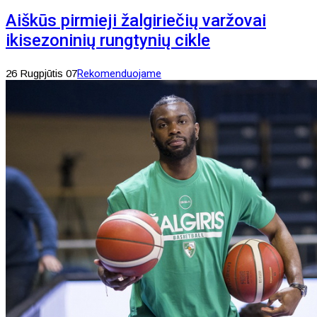
Aiškūs pirmieji žalgiriečių varžovai
ikisezoninių rungtynių cikle
26 Rugpjūtis 07
Rekomenduojame