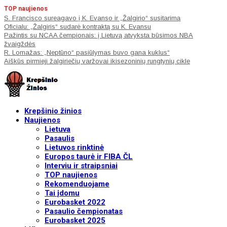
TOP naujienos
S. Francisco sureagavo į K. Evanso ir „Žalgirio“ susitarimą
Oficialu: „Žalgiris“ sudarė kontraktą su K. Evansu
Pažintis su NCAA čempionais: į Lietuvą atvyksta būsimos NBA
žvaigždės
R. Lomažas: „Neptūno“ pasiūlymas buvo gana kuklus“
Aiškūs pirmieji žalgiriečių varžovai ikisezoninių rungtynių cikle
Krepšinio žinios
Naujienos
Lietuva
Pasaulis
Lietuvos rinktinė
Europos taurė ir FIBA ČL
Interviu ir straipsniai
TOP naujienos
Rekomenduojame
Tai įdomu
Eurobasket 2022
Pasaulio čempionatas
Eurobasket 2025