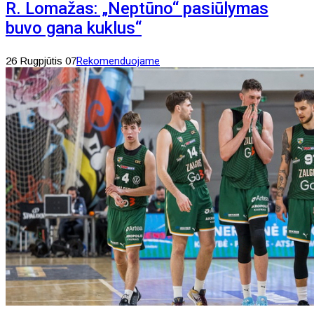
R. Lomažas: „Neptūno“ pasiūlymas
buvo gana kuklus“
26 Rugpjūtis 07
Rekomenduojame