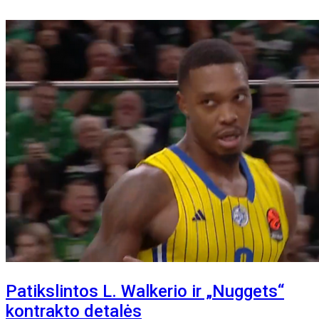
Patikslintos L. Walkerio ir „Nuggets“
kontrakto detalės