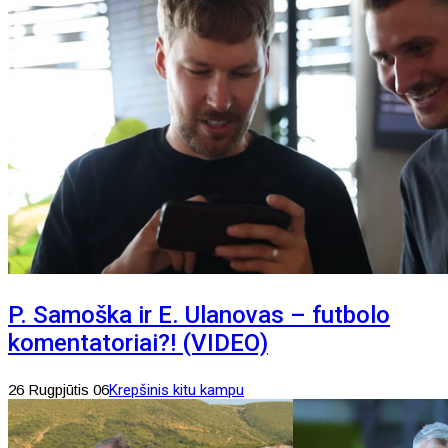
P. Samoška ir E. Ulanovas – futbolo
komentatoriai?! (VIDEO)
26 Rugpjūtis 06
Krepšinis kitu kampu