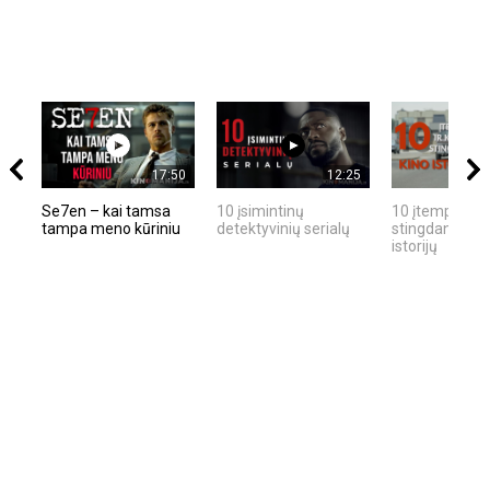
17:50
12:25
Se7en – kai tamsa
10 įsimintinų
10 įtemptų, kr
tampa meno kūriniu
detektyvinių serialų
stingdančių ki
istorijų