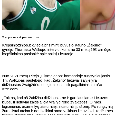
Olympiacos ir stopkadras nuotr.
Krepsiniozinios.lt kviečia prisiminti buvusio Kauno „Žalgirio“
gynėjo Thomaso Walkupo interviu, kuriame 33 metų 193 cm ūgio
krepšininkas pasisakė apie patirtį Lietuvoje.
Nuo 2021 metų Pirėjo „Olympiacos“ komandoje rungtyniaujantis
Th. Walkupas pastebėjo, kad „Žalgirio“ lietuviai šalyje yra
didžiausios žvaigždės, o legionieriai – tik pagalbininkai, rašo
Ktre.com.
„Faktas, kad aš žaidžiau didžiausiame ir garsiausiame Lietuvos
klube. Ir lietuviai žaidėjai čia yra lyg roko žvaigždės. O mes,
legionieriai, esame lyg atstumtieji, nustumti į pašonę. Po rungtynių
žurnalistai ateina ir nori kalbinti savo vaikinus lietuviškai, todėl mes