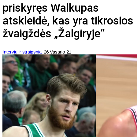
priskyręs Walkupas
atskleidė, kas yra tikrosios
žvaigždės „Žalgiryje“
Interviu ir straipsniai
26 Vasario 21