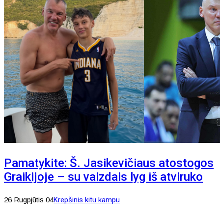
Pamatykite: Š. Jasikevičiaus atostogos
Graikijoje – su vaizdais lyg iš atviruko
26 Rugpjūtis 04
Krepšinis kitu kampu