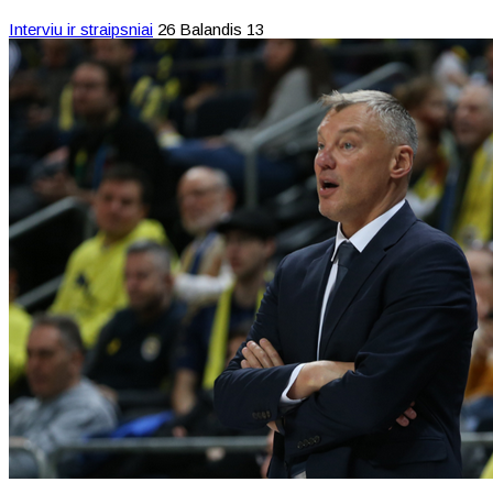
Interviu ir straipsniai
26 Balandis 13