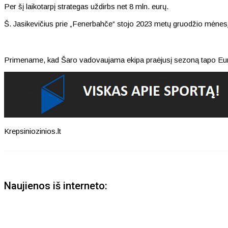
Per šį laikotarpį strategas uždirbs net 8 mln. eurų.
Š. Jasikevičius prie „Fenerbahče“ stojo 2023 metų gruodžio mėnesį, k
Primename, kad Šaro vadovaujama ekipa praėjusį sezoną tapo Euro
Krepsiniozinios.lt
Naujienos iš interneto: