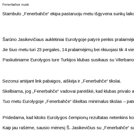
Fenerbahce nuotr.
Stambulo „Fenerbahče“ ekipa pastaruoju metu išgyvena sunkų laiko
Šarūno Jasikevičiaus auklėtiniai Eurolygoje patyrė penkis pralaimėji
Jie šiuo metu turi 23 pergales, 14 pralaimėjimų bei rikiuojasi tik 4 vie
Paskutiniame Eurolygos ture Turkijos klubas susikaus su Vilerban
Sezonui artėjant link pabaigos, aiškėja ir „Fenerbahče“ tikslai.
Skelbiama, jog „Fenerbahče“ vadovai pareiškė, kad klubas privalo ap
Tuo metu Eurolygoje „Fenerbahče“ iškeltas minimalus tikslas – patekt
Pridedama, kad kitoks Eurolygos čempionų rezultatas netenkins koma
Kaip jau rašėme, sausio mėnesį Š. Jasikevičius su „Fenerbahče“ suda