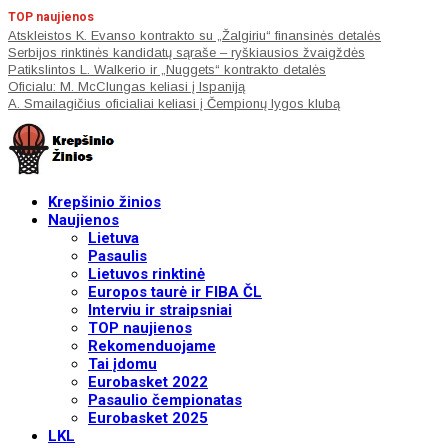
TOP naujienos
Atskleistos K. Evanso kontrakto su „Žalgiriu“ finansinės detalės
Serbijos rinktinės kandidatų sąraše – ryškiausios žvaigždės
Patikslintos L. Walkerio ir „Nuggets“ kontrakto detalės
Oficialu: M. McClungas keliasi į Ispaniją
A. Smailagičius oficialiai keliasi į Čempionų lygos klubą
Krepšinio žinios
Naujienos
Lietuva
Pasaulis
Lietuvos rinktinė
Europos taurė ir FIBA ČL
Interviu ir straipsniai
TOP naujienos
Rekomenduojame
Tai įdomu
Eurobasket 2022
Pasaulio čempionatas
Eurobasket 2025
LKL