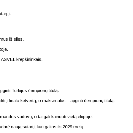
tarpį.
mus iš eilės.
toje.
o ASVEL krepšininkais.
ginti Turkijos čempionų titulą.
i į finalo ketvertą, o maksimalus – apginti čempionų titulą.
ndos vadovų, o tai gali kainuoti vietą ekipoje.
rė naują sutartį, kuri galios iki 2029 metų.