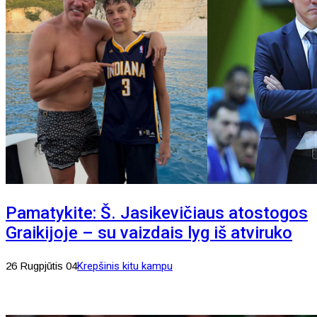
Pamatykite: Š. Jasikevičiaus atostogos
Graikijoje – su vaizdais lyg iš atviruko
26 Rugpjūtis 04
Krepšinis kitu kampu