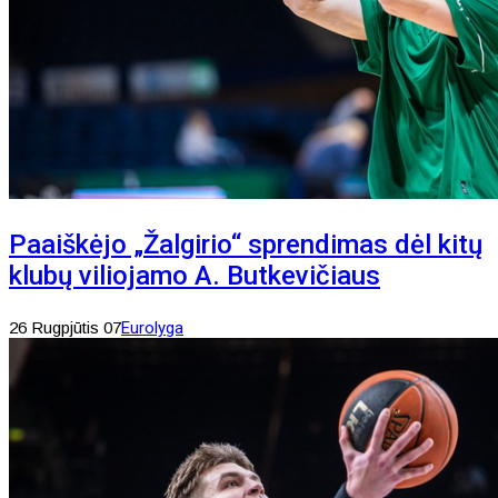
Paaiškėjo „Žalgirio“ sprendimas dėl kitų
klubų viliojamo A. Butkevičiaus
26 Rugpjūtis 07
Eurolyga