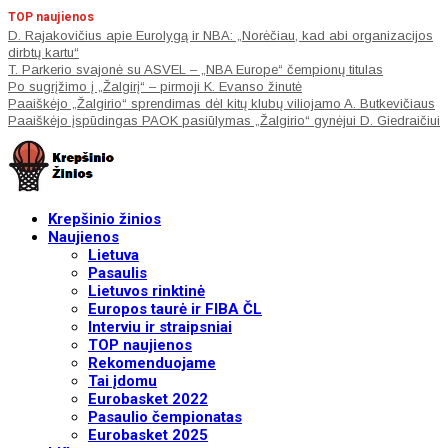
TOP naujienos
D. Rajakovičius apie Eurolygą ir NBA: „Norėčiau, kad abi organizacijos
dirbtų kartu“
T. Parkerio svajonė su ASVEL – „NBA Europe“ čempionų titulas
Po sugrįžimo į „Žalgirį“ – pirmoji K. Evanso žinutė
Paaiškėjo „Žalgirio“ sprendimas dėl kitų klubų viliojamo A. Butkevičiaus
Paaiškėjo įspūdingas PAOK pasiūlymas „Žalgirio“ gynėjui D. Giedraičiui
Krepšinio žinios
Naujienos
Lietuva
Pasaulis
Lietuvos rinktinė
Europos taurė ir FIBA ČL
Interviu ir straipsniai
TOP naujienos
Rekomenduojame
Tai įdomu
Eurobasket 2022
Pasaulio čempionatas
Eurobasket 2025