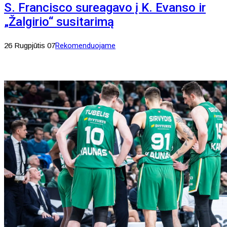
S. Francisco sureagavo į K. Evanso ir
„Žalgirio“ susitarimą
26 Rugpjūtis 07
Rekomenduojame