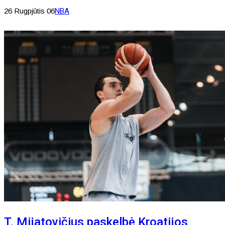
26 Rugpjūtis 06
NBA
T. Mijatovičius paskelbė Kroatijos