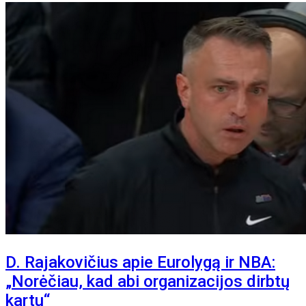
D. Rajakovičius apie Eurolygą ir NBA:
„Norėčiau, kad abi organizacijos dirbtų
kartu“