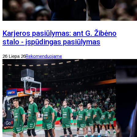
Karjeros pasiūlymas: ant G. Žibėno
stalo - įspūdingas pasiūlymas
26 Liepa 26
Rekomenduojame