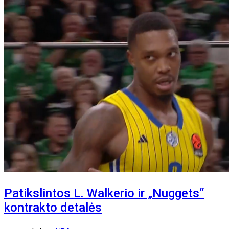
Patikslintos L. Walkerio ir „Nuggets“
kontrakto detalės