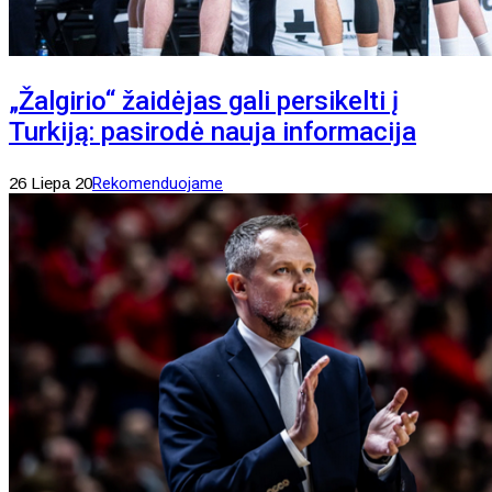
„Žalgirio“ žaidėjas gali persikelti į
Turkiją: pasirodė nauja informacija
26 Liepa 20
Rekomenduojame