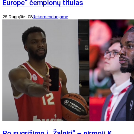
Europe“ čempionų titulas
26 Rugpjūtis 08
Rekomenduojame
Po sugrįžimo į „Žalgirį“ – pirmoji K.