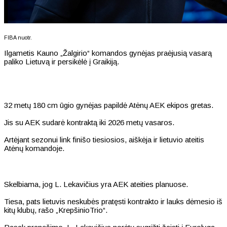
FIBA nuotr.
Ilgametis Kauno „Žalgirio“ komandos gynėjas praėjusią vasarą
paliko Lietuvą ir persikėlė į Graikiją.
32 metų 180 cm ūgio gynėjas papildė Atėnų AEK ekipos gretas.
Jis su AEK sudarė kontraktą iki 2026 metų vasaros.
Artėjant sezonui link finišo tiesiosios, aiškėja ir lietuvio ateitis
Atėnų komandoje.
Skelbiama, jog L. Lekavičius yra AEK ateities planuose.
Tiesa, pats lietuvis neskubės pratęsti kontrakto ir lauks dėmesio iš
kitų klubų, rašo „KrepšinioTrio“.