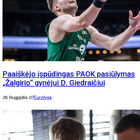
Paaiškėjo įspūdingas PAOK pasiūlymas
„Žalgirio“ gynėjui D. Giedraičiui
26 Rugpjūtis 07
Eurolyga