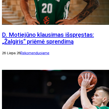
D. Motiejūno klausimas išspręstas:
„Žalgiris“ priėmė sprendimą
26 Liepa 28
Rekomenduojame