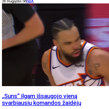
26 Rugpjūtis 06
NBA
„Suns“ ilgam išsaugojo vieną
svarbiausių komandos žaidėjų