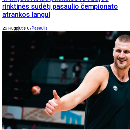
rinktinės sudėtį pasaulio čempionato
atrankos langui
26 Rugpjūtis 07
Pasaulis