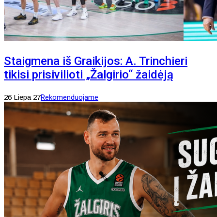
Staigmena iš Graikijos: A. Trinchieri
tikisi prisivilioti „Žalgirio“ žaidėją
26 Liepa 27
Rekomenduojame