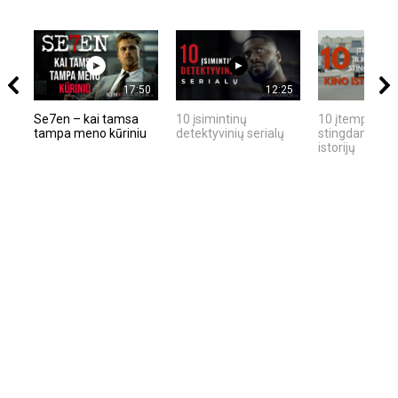
17:50
12:25
Se7en – kai tamsa
10 įsimintinų
10 įtemptų, kr
tampa meno kūriniu
detektyvinių serialų
stingdančių ki
istorijų