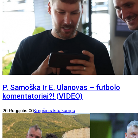
P. Samoška ir E. Ulanovas – futbolo
komentatoriai?! (VIDEO)
26 Rugpjūtis 06
Krepšinis kitu kampu