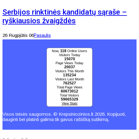
Serbijos rinktinės kandidatų sąraše –
ryškiausios žvaigždės
26 Rugpjūtis 06
Pasaulis
118
Now,
Online Users
Visitors Today
15070
Page Views Today
20037
Visitors This Month
135234
Visitors Last Month
762527
Total Page Views
60673012
Total Visitors
59665329
View Stats
Visos teisės saugomos. © Krepsiniozinios.lt 2026. Kopijuoti,
dauginti bei platinti galima tik gavus raštišką sutikimą.