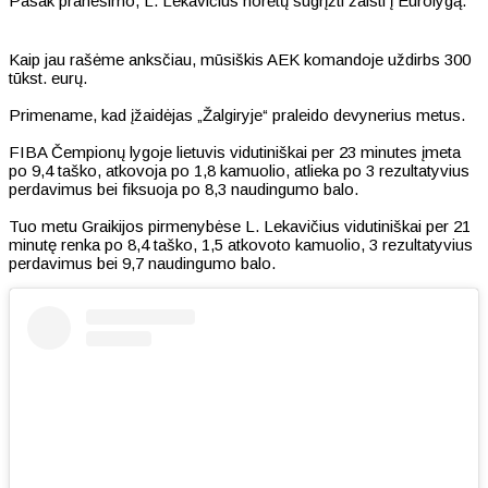
Pasak pranešimo, L. Lekavičius norėtų sugrįžti žaisti į Eurolygą.
Kaip jau rašėme anksčiau, mūsiškis AEK komandoje uždirbs 300
tūkst. eurų.
Primename, kad įžaidėjas „Žalgiryje“ praleido devynerius metus.
FIBA Čempionų lygoje lietuvis vidutiniškai per 23 minutes įmeta
po 9,4 taško, atkovoja po 1,8 kamuolio, atlieka po 3 rezultatyvius
perdavimus bei fiksuoja po 8,3 naudingumo balo.
Tuo metu Graikijos pirmenybėse L. Lekavičius vidutiniškai per 21
minutę renka po 8,4 taško, 1,5 atkovoto kamuolio, 3 rezultatyvius
perdavimus bei 9,7 naudingumo balo.