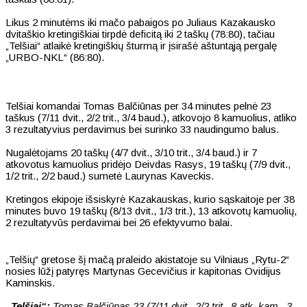
Likus 2 minutėms iki mačo pabaigos po Juliaus Kazakausko
dvitaškio kretingiškiai tirpdė deficitą iki 2 taškų (78:80), tačiau
„Telšiai“ atlaikė kretingiškių šturmą ir įsirašė aštuntąją pergalę
„URBO-NKL“ (86:80).
Telšiai komandai Tomas Balčiūnas per 34 minutes pelnė 23
taškus (7/11 dvit., 2/2 trit., 3/4 baud.), atkovojo 8 kamuolius, atliko
3 rezultatyvius perdavimus bei surinko 33 naudingumo balus.
Nugalėtojams 20 taškų (4/7 dvit., 3/10 trit., 3/4 baud.) ir 7
atkovotus kamuolius pridėjo Deivdas Rasys, 19 taškų (7/9 dvit.,
1/2 trit., 2/2 baud.) sumetė Laurynas Kaveckis.
Kretingos ekipoje išsiskyrė Kazakauskas, kurio sąskaitoje per 38
minutes buvo 19 taškų (8/13 dvit., 1/3 trit.), 13 atkovotų kamuolių,
2 rezultatyvūs perdavimai bei 26 efektyvumo balai.
„Telšių“ gretose šį mačą praleido akistatoje su Vilniaus „Rytu-2“
nosies lūžį patyręs Martynas Gecevičius ir kapitonas Ovidijus
Kaminskis.
„Telšiai“:
Tomas Balčiūnas 23 (7/11 dvit., 2/2 trit., 8 atk. kam., 3