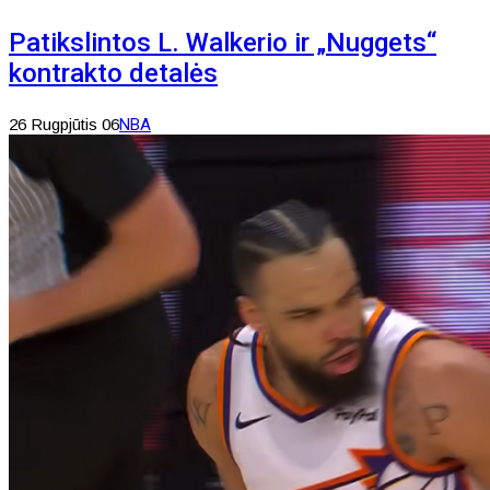
Patikslintos L. Walkerio ir „Nuggets“
kontrakto detalės
26 Rugpjūtis 06
NBA