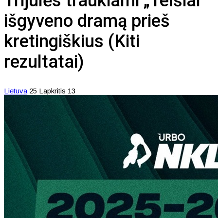
Trijulės traukiami „Telšiai“
išgyveno dramą prieš
kretingiškius (Kiti
rezultatai)
Lietuva
25 Lapkritis 13