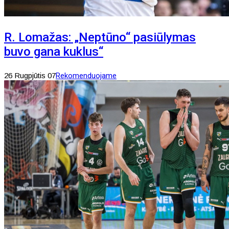
R. Lomažas: „Neptūno“ pasiūlymas
buvo gana kuklus“
26 Rugpjūtis 07
Rekomenduojame