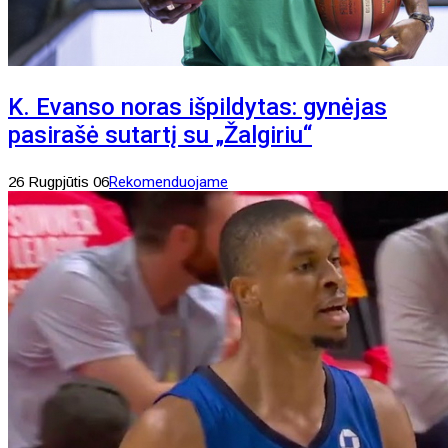
K. Evanso noras išpildytas: gynėjas
pasirašė sutartį su „Žalgiriu“
26 Rugpjūtis 06
Rekomenduojame