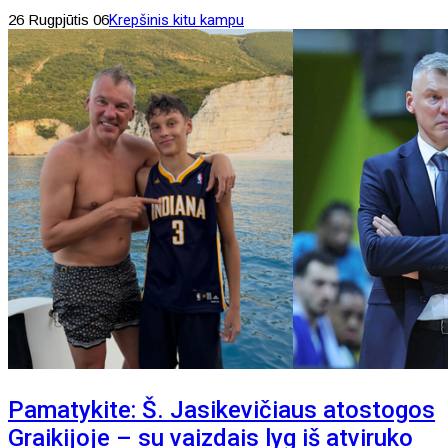
26 Rugpjūtis 06
Krepšinis kitu kampu
Pamatykite: Š. Jasikevičiaus atostogos
Graikijoje – su vaizdais lyg iš atviruko