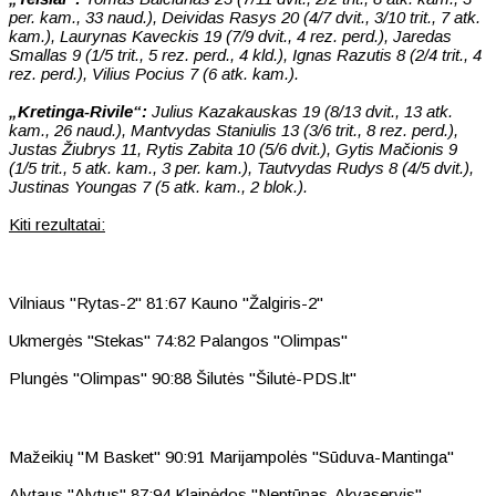
per. kam., 33 naud.), Deividas Rasys 20 (4/7 dvit., 3/10 trit., 7 atk.
kam.), Laurynas Kaveckis 19 (7/9 dvit., 4 rez. perd.), Jaredas
Smallas 9 (1/5 trit., 5 rez. perd., 4 kld.), Ignas Razutis 8 (2/4 trit., 4
rez. perd.), Vilius Pocius 7 (6 atk. kam.).
„Kretinga-Rivile“:
Julius Kazakauskas 19 (8/13 dvit., 13 atk.
kam., 26 naud.), Mantvydas Staniulis 13 (3/6 trit., 8 rez. perd.),
Justas Žiubrys 11, Rytis Zabita 10 (5/6 dvit.), Gytis Mačionis 9
(1/5 trit., 5 atk. kam., 3 per. kam.), Tautvydas Rudys 8 (4/5 dvit.),
Justinas Youngas 7 (5 atk. kam., 2 blok.).
Kiti rezultatai:
Vilniaus "Rytas-2" 81:67 Kauno "Žalgiris-2"
Ukmergės "Stekas" 74:82 Palangos "Olimpas"
Plungės "Olimpas" 90:88 Šilutės "Šilutė-PDS.lt"
Mažeikių "M Basket" 90:91 Marijampolės "Sūduva-Mantinga"
Alytaus "Alytus" 87:94 Klaipėdos "Neptūnas-Akvaservis"