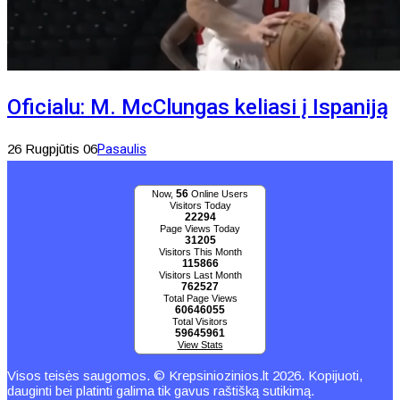
Oficialu: M. McClungas keliasi į Ispaniją
26 Rugpjūtis 06
Pasaulis
56
Now,
Online Users
Visitors Today
22294
Page Views Today
31205
Visitors This Month
115866
Visitors Last Month
762527
Total Page Views
60646055
Total Visitors
59645961
View Stats
Visos teisės saugomos. © Krepsiniozinios.lt 2026. Kopijuoti,
dauginti bei platinti galima tik gavus raštišką sutikimą.