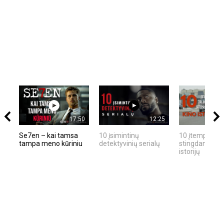
17:50
12:25
Se7en – kai tamsa
10 įsimintinų
10 įtemptų, kr
tampa meno kūriniu
detektyvinių serialų
stingdančių ki
istorijų