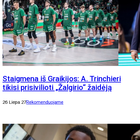
Staigmena iš Graikijos: A. Trinchieri
tikisi prisivilioti „Žalgirio“ žaidėją
26 Liepa 27
Rekomenduojame