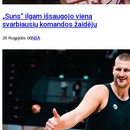
„Suns“ ilgam išsaugojo vieną
svarbiausių komandos žaidėjų
26 Rugpjūtis 06
NBA