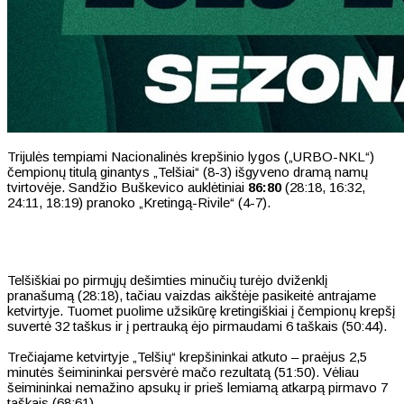
Trijulės tempiami Nacionalinės krepšinio lygos („URBO-NKL“)
čempionų titulą ginantys „Telšiai“ (8-3) išgyveno dramą namų
tvirtovėje. Sandžio Buškevico auklėtiniai
86:80
(28:18, 16:32,
24:11, 18:19) pranoko „Kretingą-Rivile“ (4-7).
Telšiškiai po pirmųjų dešimties minučių turėjo dviženklį
pranašumą (28:18), tačiau vaizdas aikštėje pasikeitė antrajame
ketvirtyje. Tuomet puolime užsikūrę kretingiškiai į čempionų krepšį
suvertė 32 taškus ir į pertrauką ėjo pirmaudami 6 taškais (50:44).
Trečiajame ketvirtyje „Telšių“ krepšininkai atkuto – praėjus 2,5
minutės šeimininkai persvėrė mačo rezultatą (51:50). Vėliau
šeimininkai nemažino apsukų ir prieš lemiamą atkarpą pirmavo 7
taškais (68:61).