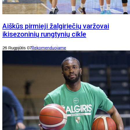
Aiškūs pirmieji žalgiriečių varžovai
ikisezoninių rungtynių cikle
26 Rugpjūtis 07
Rekomenduojame