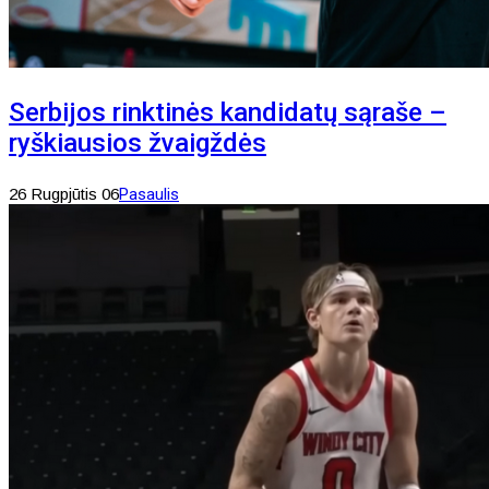
Serbijos rinktinės kandidatų sąraše –
ryškiausios žvaigždės
26 Rugpjūtis 06
Pasaulis