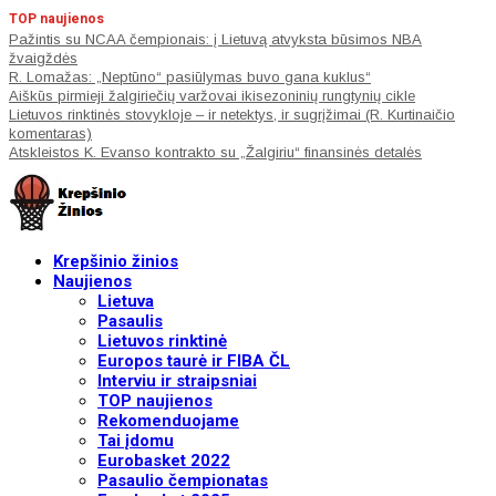
TOP naujienos
Pažintis su NCAA čempionais: į Lietuvą atvyksta būsimos NBA
žvaigždės
R. Lomažas: „Neptūno“ pasiūlymas buvo gana kuklus“
Aiškūs pirmieji žalgiriečių varžovai ikisezoninių rungtynių cikle
Lietuvos rinktinės stovykloje – ir netektys, ir sugrįžimai (R. Kurtinaičio
komentaras)
Atskleistos K. Evanso kontrakto su „Žalgiriu“ finansinės detalės
Krepšinio žinios
Naujienos
Lietuva
Pasaulis
Lietuvos rinktinė
Europos taurė ir FIBA ČL
Interviu ir straipsniai
TOP naujienos
Rekomenduojame
Tai įdomu
Eurobasket 2022
Pasaulio čempionatas