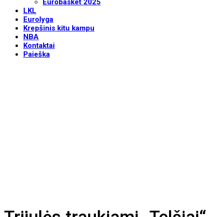
Eurobasket 2025
LKL
Eurolyga
Krepšinis kitu kampu
NBA
Kontaktai
Paieška