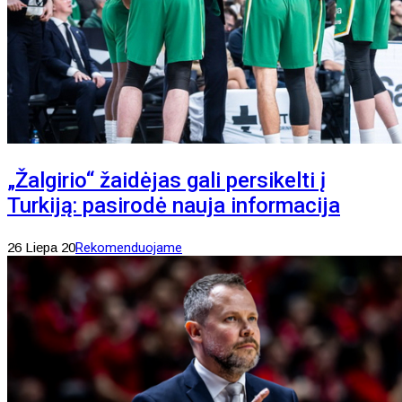
„Žalgirio“ žaidėjas gali persikelti į
Turkiją: pasirodė nauja informacija
26 Liepa 20
Rekomenduojame