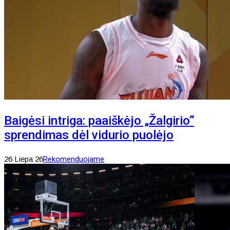
Baigėsi intriga: paaiškėjo „Žalgirio“
sprendimas dėl vidurio puolėjo
26 Liepa 26
Rekomenduojame