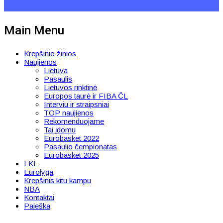
Main Menu
Krepšinio žinios
Naujienos
Lietuva
Pasaulis
Lietuvos rinktinė
Europos taurė ir FIBA ČL
Interviu ir straipsniai
TOP naujienos
Rekomenduojame
Tai įdomu
Eurobasket 2022
Pasaulio čempionatas
Eurobasket 2025
LKL
Eurolyga
Krepšinis kitu kampu
NBA
Kontaktai
Paieška