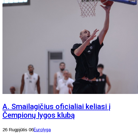
A. Smailagičius oficialiai keliasi į
Čempionų lygos klubą
26 Rugpjūtis 06
Eurolyga