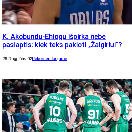
K. Akobundu-Ehiogu išpirka nebe
paslaptis: kiek teks pakloti „Žalgiriui“?
26 Rugpjūtis 02
Rekomenduojame