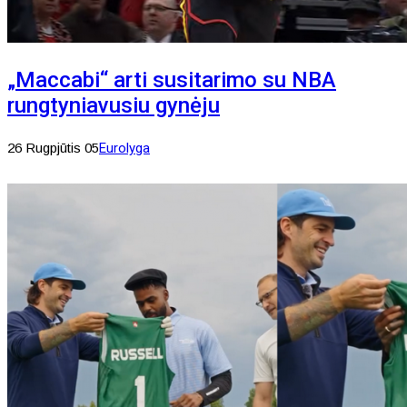
„Maccabi“ arti susitarimo su NBA
rungtyniavusiu gynėju
26 Rugpjūtis 05
Eurolyga