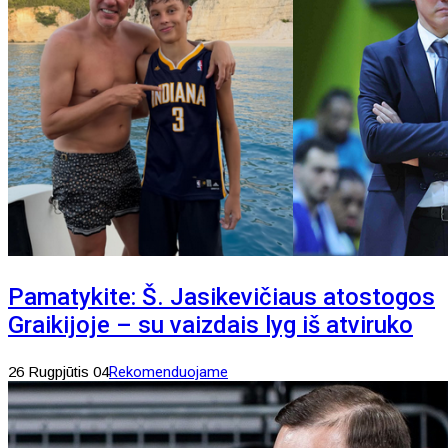
Pamatykite: Š. Jasikevičiaus atostogos
Graikijoje – su vaizdais lyg iš atviruko
26 Rugpjūtis 04
Rekomenduojame