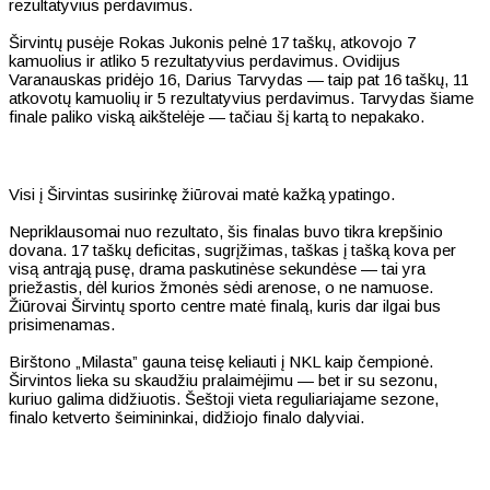
rezultatyvius perdavimus.
Širvintų pusėje Rokas Jukonis pelnė 17 taškų, atkovojo 7
kamuolius ir atliko 5 rezultatyvius perdavimus. Ovidijus
Varanauskas pridėjo 16, Darius Tarvydas — taip pat 16 taškų, 11
atkovotų kamuolių ir 5 rezultatyvius perdavimus. Tarvydas šiame
finale paliko viską aikštelėje — tačiau šį kartą to nepakako.
Visi į Širvintas susirinkę žiūrovai matė kažką ypatingo.
Nepriklausomai nuo rezultato, šis finalas buvo tikra krepšinio
dovana. 17 taškų deficitas, sugrįžimas, taškas į tašką kova per
visą antrąją pusę, drama paskutinėse sekundėse — tai yra
priežastis, dėl kurios žmonės sėdi arenose, o ne namuose.
Žiūrovai Širvintų sporto centre matė finalą, kuris dar ilgai bus
prisimenamas.
Birštono „Milasta” gauna teisę keliauti į NKL kaip čempionė.
Širvintos lieka su skaudžiu pralaimėjimu — bet ir su sezonu,
kuriuo galima didžiuotis. Šeštoji vieta reguliariajame sezone,
finalo ketverto šeimininkai, didžiojo finalo dalyviai.