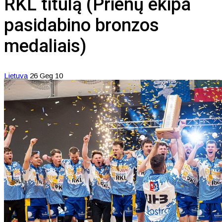
RKL titulą (Prienų ekipa
pasidabino bronzos
medaliais)
Lietuva
26 Geg 10