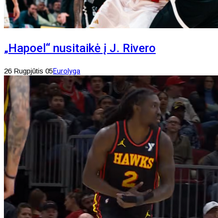
„Hapoel“ nusitaikė į J. Rivero
26 Rugpjūtis 05
Eurolyga