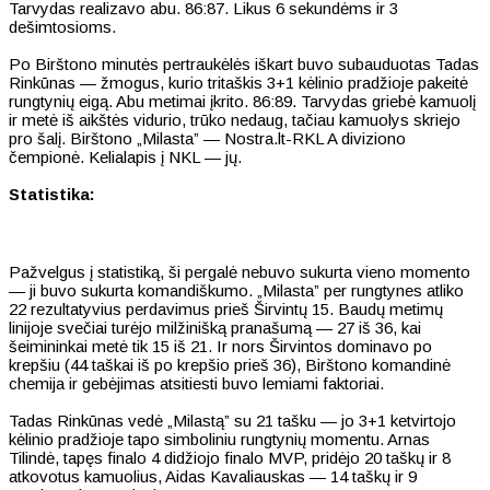
Tarvydas realizavo abu. 86:87. Likus 6 sekundėms ir 3
dešimtosioms.
Po Birštono minutės pertraukėlės iškart buvo subauduotas Tadas
Rinkūnas — žmogus, kurio tritaškis 3+1 kėlinio pradžioje pakeitė
rungtynių eigą. Abu metimai įkrito. 86:89. Tarvydas griebė kamuolį
ir metė iš aikštės vidurio, trūko nedaug, tačiau kamuolys skriejo
pro šalį. Birštono „Milasta” — Nostra.lt-RKL A diviziono
čempionė. Kelialapis į NKL — jų.
Statistika:
Pažvelgus į statistiką, ši pergalė nebuvo sukurta vieno momento
— ji buvo sukurta komandiškumo. „Milasta” per rungtynes atliko
22 rezultatyvius perdavimus prieš Širvintų 15. Baudų metimų
linijoje svečiai turėjo milžinišką pranašumą — 27 iš 36, kai
šeimininkai metė tik 15 iš 21. Ir nors Širvintos dominavo po
krepšiu (44 taškai iš po krepšio prieš 36), Birštono komandinė
chemija ir gebėjimas atsitiesti buvo lemiami faktoriai.
Tadas Rinkūnas vedė „Milastą” su 21 tašku — jo 3+1 ketvirtojo
kėlinio pradžioje tapo simboliniu rungtynių momentu. Arnas
Tilindė, tapęs finalo 4 didžiojo finalo MVP, pridėjo 20 taškų ir 8
atkovotus kamuolius, Aidas Kavaliauskas — 14 taškų ir 9