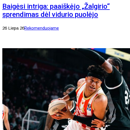
Baigėsi intriga: paaiškėjo „Žalgirio“
sprendimas dėl vidurio puolėjo
26 Liepa 26
Rekomenduojame