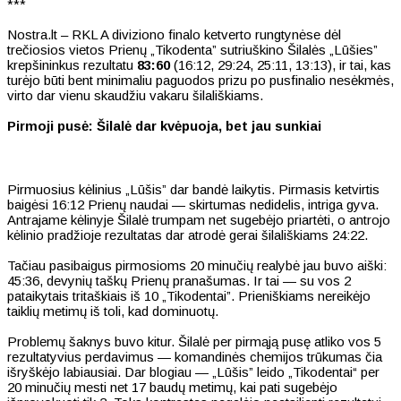
***
Nostra.lt – RKL A diviziono finalo ketverto rungtynėse dėl
trečiosios vietos Prienų „Tikodenta” sutriuškino Šilalės „Lūšies”
krepšininkus rezultatu
83:60
(16:12, 29:24, 25:11, 13:13), ir tai, kas
turėjo būti bent minimaliu paguodos prizu po pusfinalio nesėkmės,
virto dar vienu skaudžiu vakaru šilališkiams.
Pirmoji pusė: Šilalė dar kvėpuoja, bet jau sunkiai
Pirmuosius kėlinius „Lūšis” dar bandė laikytis. Pirmasis ketvirtis
baigėsi 16:12 Prienų naudai — skirtumas nedidelis, intriga gyva.
Antrajame kėlinyje Šilalė trumpam net sugebėjo priartėti, o antrojo
kėlinio pradžioje rezultatas dar atrodė gerai šilališkiams 24:22.
Tačiau pasibaigus pirmosioms 20 minučių realybė jau buvo aiški:
45:36, devynių taškų Prienų pranašumas. Ir tai — su vos 2
pataikytais tritaškiais iš 10 „Tikodentai”. Prieniškiams nereikėjo
taiklių metimų iš toli, kad dominuotų.
Problemų šaknys buvo kitur. Šilalė per pirmąją pusę atliko vos 5
rezultatyvius perdavimus — komandinės chemijos trūkumas čia
išryškėjo labiausiai. Dar blogiau — „Lūšis” leido „Tikodentai“ per
20 minučių mesti net 17 baudų metimų, kai pati sugebėjo