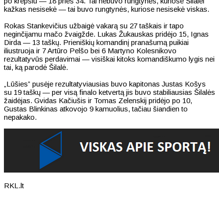
po krepšiu — 18 prieš 34. Tai nebuvo rungtynės, kuriose Šilalei
kažkas nesisekė — tai buvo rungtynės, kuriose nesisekė viskas.
Rokas Stankevičius užbaigė vakarą su 27 taškais ir tapo
neginčijamu mačo žvaigžde. Lukas Žukauskas pridėjo 15, Ignas
Dirda — 13 taškų. Prieniškių komandinį pranašumą puikiai
iliustruoja ir 7 Artūro Pelšo bei 6 Martyno Kolesnikovo
rezultatyvūs perdavimai — visiškai kitoks komandiškumo lygis nei
tai, ką parodė Šilalė.
„Lūšies” pusėje rezultatyviausias buvo kapitonas Justas Košys
su 19 taškų — per visą finalo ketvertą jis buvo stabiliausias Šilalės
žaidėjas. Gvidas Kačiušis ir Tomas Zelenskij pridėjo po 10,
Gustas Blinkinas atkovojo 9 kamuolius, tačiau šiandien to
nepakako.
RKL.lt