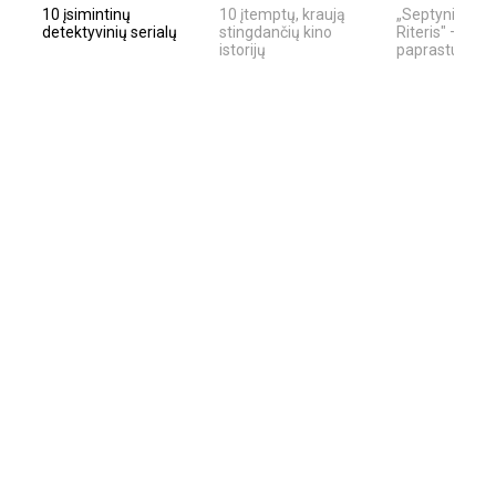
10 įsimintinų
10 įtemptų, kraują
„Septynių Kara
detektyvinių serialų
stingdančių kino
Riteris" – kai
istorijų
paprastumas 