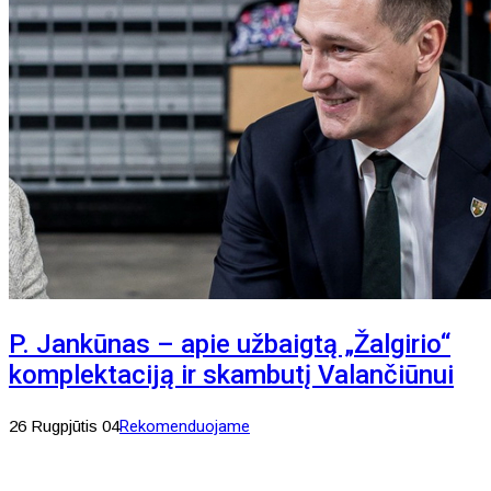
P. Jankūnas – apie užbaigtą „Žalgirio“
komplektaciją ir skambutį Valančiūnui
26 Rugpjūtis 04
Rekomenduojame