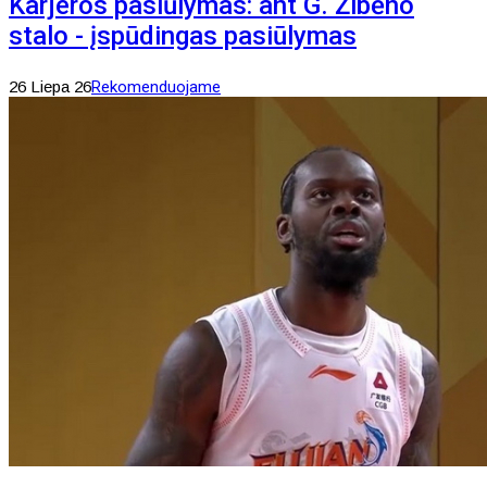
Karjeros pasiūlymas: ant G. Žibėno
stalo - įspūdingas pasiūlymas
26 Liepa 26
Rekomenduojame