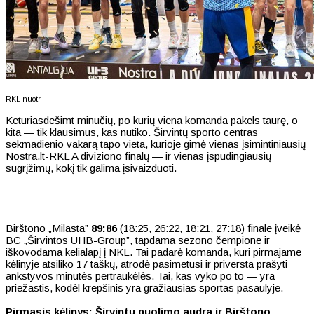
RKL nuotr.
Keturiasdešimt minučių, po kurių viena komanda pakels taurę, o
kita — tik klausimus, kas nutiko. Širvintų sporto centras
sekmadienio vakarą tapo vieta, kurioje gimė vienas įsimintiniausių
Nostra.lt-RKL A diviziono finalų — ir vienas įspūdingiausių
sugrįžimų, kokį tik galima įsivaizduoti.
Birštono „Milasta”
89:86
(18:25, 26:22, 18:21, 27:18) finale įveikė
BC „Širvintos UHB-Group”, tapdama sezono čempione ir
iškovodama kelialapį į NKL. Tai padarė komanda, kuri pirmajame
kėlinyje atsiliko 17 taškų, atrodė pasimetusi ir priversta prašyti
ankstyvos minutės pertraukėlės. Tai, kas vyko po to — yra
priežastis, kodėl krepšinis yra gražiausias sportas pasaulyje.
Pirmasis kėlinys: Širvintų puolimo audra ir Birštono