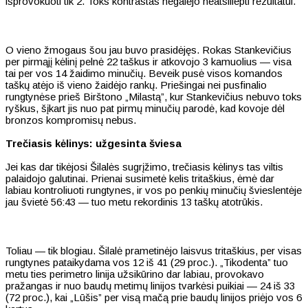
išprovokuoti tik 2. Toks kontrastas negalėjo neatsiliepti rezultatui.
O vieno žmogaus šou jau buvo prasidėjęs. Rokas Stankevičius
per pirmąjį kėlinį pelnė 22 taškus ir atkovojo 3 kamuolius — visa
tai per vos 14 žaidimo minučių. Beveik pusė visos komandos
taškų atėjo iš vieno žaidėjo rankų. Priešingai nei pusfinalio
rungtynėse prieš Birštono „Milastą”, kur Stankevičius nebuvo toks
ryškus, šįkart jis nuo pat pirmų minučių parodė, kad kovoje dėl
bronzos kompromisų nebus.
Trečiasis kėlinys: užgesinta šviesa
Jei kas dar tikėjosi Šilalės sugrįžimo, trečiasis kėlinys tas viltis
palaidojo galutinai. Prienai susimetė kelis tritaškius, ėmė dar
labiau kontroliuoti rungtynes, ir vos po penkių minučių švieslentėje
jau švietė 56:43 — tuo metu rekordinis 13 taškų atotrūkis.
Toliau — tik blogiau. Šilalė prametinėjo laisvus tritaškius, per visas
rungtynes pataikydama vos 12 iš 41 (29 proc.). „Tikodenta” tuo
metu ties perimetro linija užsikūrino dar labiau, provokavo
pražangas ir nuo baudų metimų linijos tvarkėsi puikiai — 24 iš 33
(72 proc.), kai „Lūšis” per visą mačą prie baudų linijos priėjo vos 6