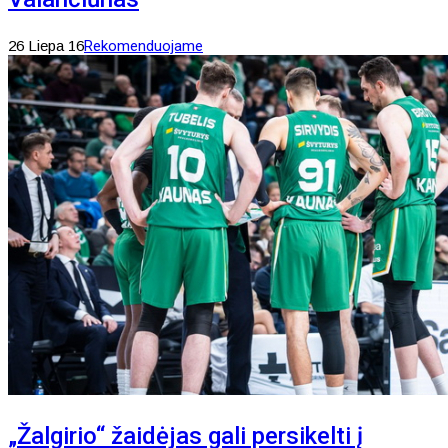
26 Liepa 16
Rekomenduojame
„Žalgirio“ žaidėjas gali persikelti į