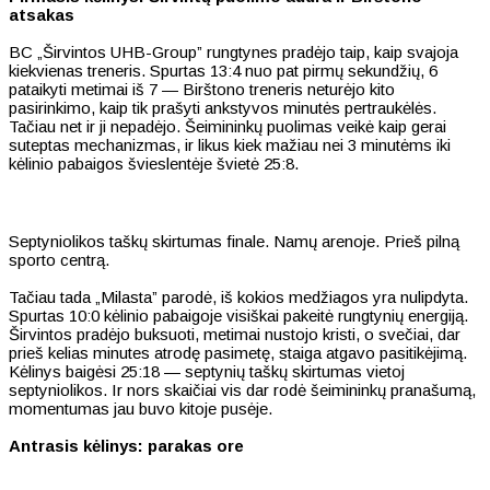
atsakas
BC „Širvintos UHB-Group” rungtynes pradėjo taip, kaip svajoja
kiekvienas treneris. Spurtas 13:4 nuo pat pirmų sekundžių, 6
pataikyti metimai iš 7 — Birštono treneris neturėjo kito
pasirinkimo, kaip tik prašyti ankstyvos minutės pertraukėlės.
Tačiau net ir ji nepadėjo. Šeimininkų puolimas veikė kaip gerai
suteptas mechanizmas, ir likus kiek mažiau nei 3 minutėms iki
kėlinio pabaigos švieslentėje švietė 25:8.
Septyniolikos taškų skirtumas finale. Namų arenoje. Prieš pilną
sporto centrą.
Tačiau tada „Milasta” parodė, iš kokios medžiagos yra nulipdyta.
Spurtas 10:0 kėlinio pabaigoje visiškai pakeitė rungtynių energiją.
Širvintos pradėjo buksuoti, metimai nustojo kristi, o svečiai, dar
prieš kelias minutes atrodę pasimetę, staiga atgavo pasitikėjimą.
Kėlinys baigėsi 25:18 — septynių taškų skirtumas vietoj
septyniolikos. Ir nors skaičiai vis dar rodė šeimininkų pranašumą,
momentumas jau buvo kitoje pusėje.
Antrasis kėlinys: parakas ore