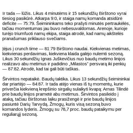
Ir tada — lūžis. Likus 4 minutėms ir 15 sekundžių Birštono vyrai
tiesiog pasikūrė. Atkarpa 9:0, ir staiga namų komanda atsidūrė
deficite — 75:79. Šeimininkams teko prašyti minutės pertraukėlės,
tačiau momentumas jau buvo nebesuvaldomas. Arenoje, kurioje
turėjo triumfuoti namų ekipa, staiga atrodė, kad namų aikštelės
pranašumas priklauso svečiams.
Įėjus į crunch time — 81:79 Birštono naudai. Kiekvienas metimas,
kiekvienas perdavimas, kiekviena klaida galėjo nulemti sezoną.
Likus 30 sekundžių Ignas Juškevičius nuo baudų metimo linijos
realizavo abu metimus ir padidino „Milastos” persvarą iki penkių
— 87:82. Atrodė, kad tai gali būti taškas.
Širvintos nepataikė. Baudų taktika. Likus 13 sekundžių šeimininkai
dar priartėjo — 84:87. Ir tada atėjo vienas iš tų momentų, kurie
priverčia kiekvieną krepšinio sirgalių sulaikyti kvapą: Arnas Tilindė
prie baudų linijos prametė abu metimus. Širvintos pasileido į
ataką, tačiau Birštonas laiku prasižengė ir prie baudų linijos
pasiuntė Darių Tarvydą. Žmogų, kuris visą sezoną buvo
komandos lyderis. Žmogų su 78,7 proc. baudų pataikymu per
reguliarųjį sezoną.