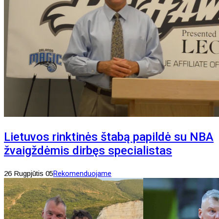
Lietuvos rinktinės štabą papildė su NBA
žvaigždėmis dirbęs specialistas
26 Rugpjūtis 05
Rekomenduojame