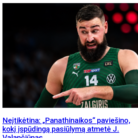
Neįtikėtina: „Panathinaikos“ paviešino,
kokį įspūdingą pasiūlymą atmetė J.
Valančiūnas