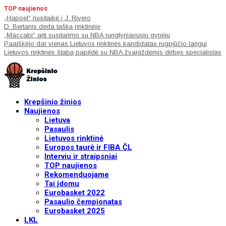
TOP naujienos
„Hapoel“ nusitaikė į J. Rivero
D. Bertanis deda tašką rinktinėje
„Maccabi“ arti susitarimo su NBA rungtyniavusiu gynėju
Paaiškėjo dar vienas Lietuvos rinktinės kandidatas rugpjūčio langui
Lietuvos rinktinės štabą papildė su NBA žvaigždėmis dirbęs specialistas
Krepšinio žinios
Naujienos
Lietuva
Pasaulis
Lietuvos rinktinė
Europos taurė ir FIBA ČL
Interviu ir straipsniai
TOP naujienos
Rekomenduojame
Tai įdomu
Eurobasket 2022
Pasaulio čempionatas
Eurobasket 2025
LKL