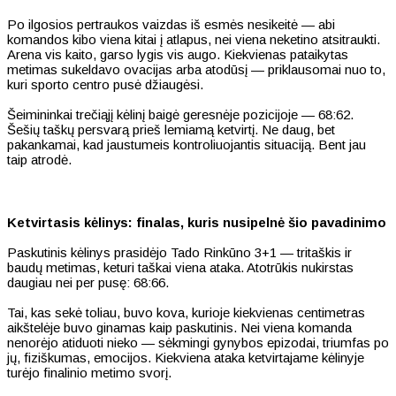
Po ilgosios pertraukos vaizdas iš esmės nesikeitė — abi
komandos kibo viena kitai į atlapus, nei viena neketino atsitraukti.
Arena vis kaito, garso lygis vis augo. Kiekvienas pataikytas
metimas sukeldavo ovacijas arba atodūsį — priklausomai nuo to,
kuri sporto centro pusė džiaugėsi.
Šeimininkai trečiąjį kėlinį baigė geresnėje pozicijoje — 68:62.
Šešių taškų persvarą prieš lemiamą ketvirtį. Ne daug, bet
pakankamai, kad jaustumeis kontroliuojantis situaciją. Bent jau
taip atrodė.
Ketvirtasis kėlinys: finalas, kuris nusipelnė šio pavadinimo
Paskutinis kėlinys prasidėjo Tado Rinkūno 3+1 — tritaškis ir
baudų metimas, keturi taškai viena ataka. Atotrūkis nukirstas
daugiau nei per pusę: 68:66.
Tai, kas sekė toliau, buvo kova, kurioje kiekvienas centimetras
aikštelėje buvo ginamas kaip paskutinis. Nei viena komanda
nenorėjo atiduoti nieko — sėkmingi gynybos epizodai, triumfas po
jų, fiziškumas, emocijos. Kiekviena ataka ketvirtajame kėlinyje
turėjo finalinio metimo svorį.