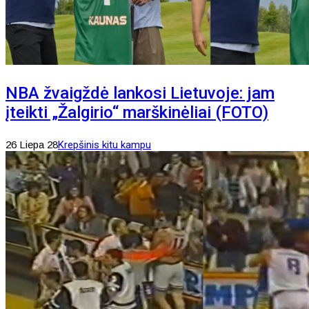
NBA žvaigždė lankosi Lietuvoje: jam
įteikti „Žalgirio“ marškinėliai (FOTO)
26 Liepa 28
Krepšinis kitu kampu