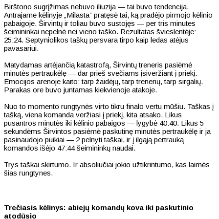
Birštono sugrįžimas nebuvo iliuzija — tai buvo tendencija.
Antrajame kėlinyje „Milasta” pratęsė tai, ką pradėjo pirmojo kėlinio
pabaigoje. Širvintų ir toliau buvo sustojęs — per tris minutes
šeimininkai nepelnė nei vieno taško. Rezultatas švieslentėje:
25:24. Septyniolikos taškų persvara tirpo kaip ledas atėjus
pavasariui.
Matydamas artėjančią katastrofą, Širvintų treneris pasiėmė
minutės pertraukėlę — dar prieš svečiams įsiveržiant į priekį.
Emocijos arenoje kaito: tarp žaidėjų, tarp trenerių, tarp sirgalių.
Parakas ore buvo juntamas kiekvienoje atakoje.
Nuo to momento rungtynės virto tikru finalo vertu mūšiu. Taškas į
tašką, viena komanda veržiasi į priekį, kita atsako. Likus
pusantros minutės iki kėlinio pabaigos — lygybė 40:40. Likus 5
sekundėms Širvintos pasiėmė paskutinę minutės pertraukėlę ir ja
pasinaudojo puikiai — 2 pelnyti taškai, ir į ilgąją pertrauką
komandos išėjo 47:44 šeimininkų naudai.
Trys taškai skirtumo. Ir absoliučiai jokio užtikrintumo, kas laimės
šias rungtynes.
Trečiasis kėlinys: abiejų komandų kova iki paskutinio
atodūsio