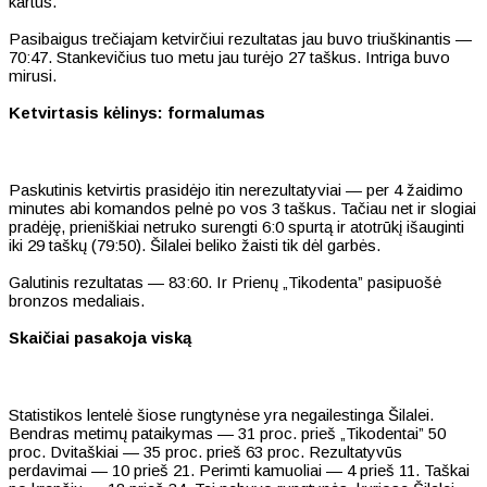
kartus.
Pasibaigus trečiajam ketvirčiui rezultatas jau buvo triuškinantis —
70:47. Stankevičius tuo metu jau turėjo 27 taškus. Intriga buvo
mirusi.
Ketvirtasis kėlinys: formalumas
Paskutinis ketvirtis prasidėjo itin nerezultatyviai — per 4 žaidimo
minutes abi komandos pelnė po vos 3 taškus. Tačiau net ir slogiai
pradėję, prieniškiai netruko surengti 6:0 spurtą ir atotrūkį išauginti
iki 29 taškų (79:50). Šilalei beliko žaisti tik dėl garbės.
Galutinis rezultatas — 83:60. Ir Prienų „Tikodenta” pasipuošė
bronzos medaliais.
Skaičiai pasakoja viską
Statistikos lentelė šiose rungtynėse yra negailestinga Šilalei.
Bendras metimų pataikymas — 31 proc. prieš „Tikodentai” 50
proc. Dvitaškiai — 35 proc. prieš 63 proc. Rezultatyvūs
perdavimai — 10 prieš 21. Perimti kamuoliai — 4 prieš 11. Taškai