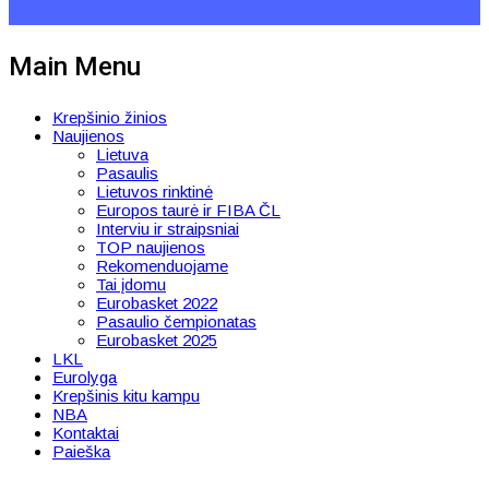
Main Menu
Krepšinio žinios
Naujienos
Lietuva
Pasaulis
Lietuvos rinktinė
Europos taurė ir FIBA ČL
Interviu ir straipsniai
TOP naujienos
Rekomenduojame
Tai įdomu
Eurobasket 2022
Pasaulio čempionatas
Eurobasket 2025
LKL
Eurolyga
Krepšinis kitu kampu
NBA
Kontaktai
Paieška