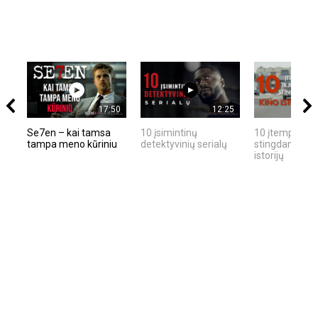
17:50
12:25
Se7en – kai tamsa
10 įsimintinų
10 įtemptų, kr
tampa meno kūriniu
detektyvinių serialų
stingdančių ki
istorijų