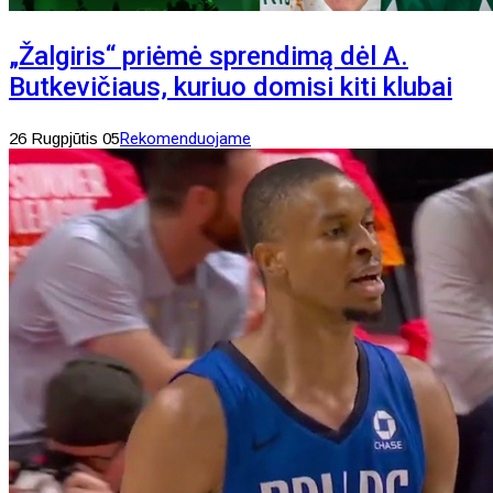
„Žalgiris“ priėmė sprendimą dėl A.
Butkevičiaus, kuriuo domisi kiti klubai
26 Rugpjūtis 05
Rekomenduojame