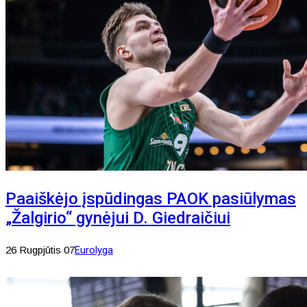
Paaiškėjo įspūdingas PAOK pasiūlymas
„Žalgirio“ gynėjui D. Giedraičiui
26 Rugpjūtis 07
Eurolyga