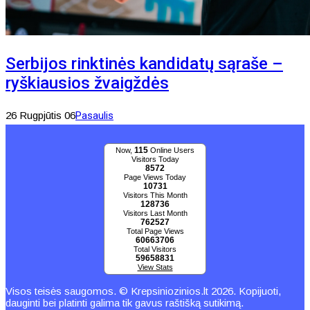
Serbijos rinktinės kandidatų sąraše –
ryškiausios žvaigždės
26 Rugpjūtis 06
Pasaulis
115
Now,
Online Users
Visitors Today
8572
Page Views Today
10731
Visitors This Month
128736
Visitors Last Month
762527
Total Page Views
60663706
Total Visitors
59658831
View Stats
Visos teisės saugomos. © Krepsiniozinios.lt 2026. Kopijuoti,
dauginti bei platinti galima tik gavus raštišką sutikimą.