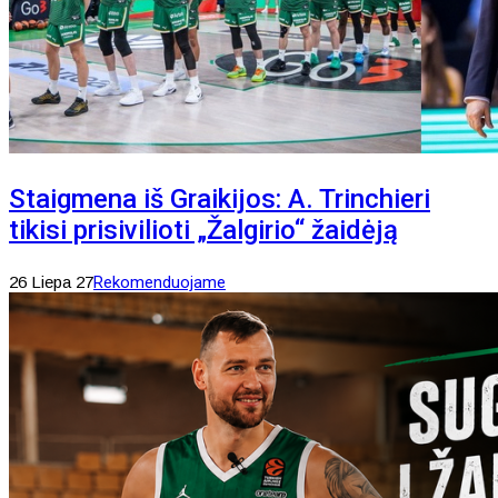
Staigmena iš Graikijos: A. Trinchieri
tikisi prisivilioti „Žalgirio“ žaidėją
26 Liepa 27
Rekomenduojame