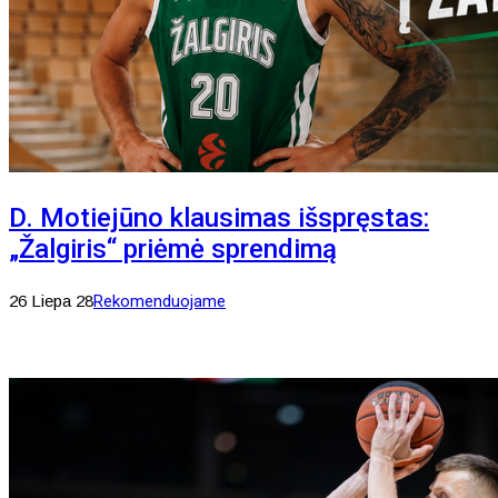
D. Motiejūno klausimas išspręstas:
„Žalgiris“ priėmė sprendimą
26 Liepa 28
Rekomenduojame