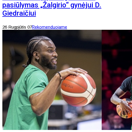
pasiūlymas „Žalgirio“ gynėjui D.
Giedraičiui
26 Rugpjūtis 07
Rekomenduojame