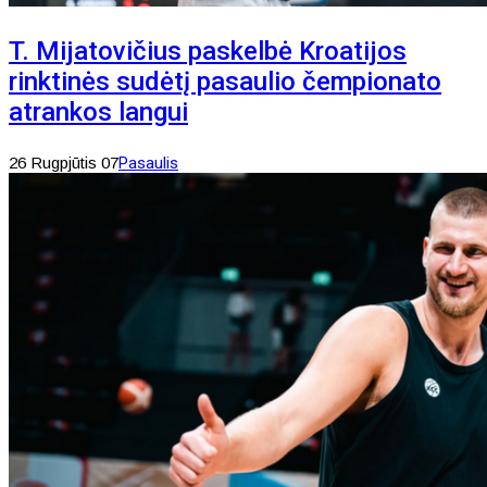
T. Mijatovičius paskelbė Kroatijos
rinktinės sudėtį pasaulio čempionato
atrankos langui
26 Rugpjūtis 07
Pasaulis