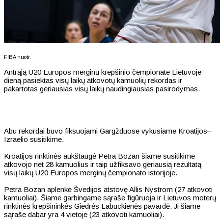
FIBA nuotr.
Antrąją U20 Europos merginų krepšinio čempionate Lietuvoje
dieną pasiektas visų laikų atkovotų kamuolių rekordas ir
pakartotas geriausias visų laikų naudingiausias pasirodymas.
Abu rekordai buvo fiksuojami Gargžduose vykusiame Kroatijos–
Izraelio susitikime.
Kroatijos rinktinės aukštaūgė Petra Bozan šiame susitikime
atkovojo net 28 kamuolius ir taip užfiksavo geriausią rezultatą
visų laikų U20 Europos merginų čempionato istorijoje.
Petra Bozan aplenkė Švedijos atstovę Allis Nystrom (27 atkovoti
kamuoliai). Šiame garbingame sąraše figūruoja ir Lietuvos moterų
rinktinės krepšininkės Giedrės Labuckienės pavardė. Ji šiame
sąraše dabar yra 4 vietoje (23 atkovoti kamuoliai).