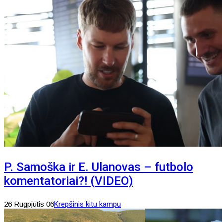
P. Samoška ir E. Ulanovas – futbolo
komentatoriai?! (VIDEO)
26 Rugpjūtis 06
Krepšinis kitu kampu