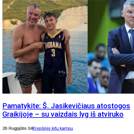
Pamatykite: Š. Jasikevičiaus atostogos
Graikijoje – su vaizdais lyg iš atviruko
26 Rugpjūtis 04
Krepšinis kitu kampu