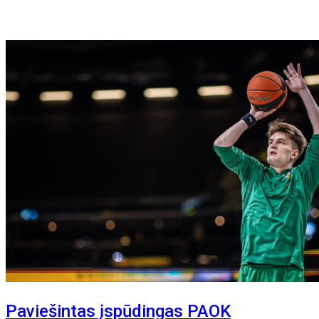
Paviešintas įspūdingas PAOK