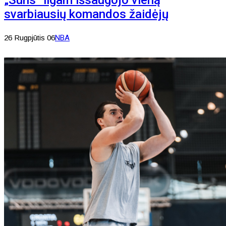
„Suns“ ilgam išsaugojo vieną
svarbiausių komandos žaidėjų
26 Rugpjūtis 06
NBA