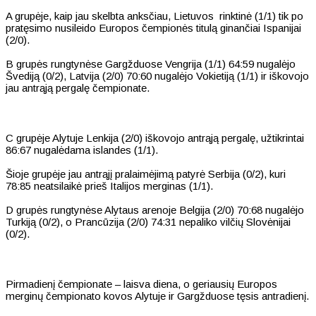
A grupėje, kaip jau skelbta anksčiau, Lietuvos rinktinė (1/1) tik po
pratęsimo nusileido Europos čempionės titulą ginančiai Ispanijai
(2/0).
B grupės rungtynėse Gargžduose Vengrija (1/1) 64:59 nugalėjo
Švediją (0/2), Latvija (2/0) 70:60 nugalėjo Vokietiją (1/1) ir iškovojo
jau antrąją pergalę čempionate.
C grupėje Alytuje Lenkija (2/0) iškovojo antrąją pergalę, užtikrintai
86:67 nugalėdama islandes (1/1).
Šioje grupėje jau antrąjį pralaimėjimą patyrė Serbija (0/2), kuri
78:85 neatsilaikė prieš Italijos merginas (1/1).
D grupės rungtynėse Alytaus arenoje Belgija (2/0) 70:68 nugalėjo
Turkiją (0/2), o Prancūzija (2/0) 74:31 nepaliko vilčių Slovėnijai
(0/2).
Pirmadienį čempionate – laisva diena, o geriausių Europos
merginų čempionato kovos Alytuje ir Gargžduose tęsis antradienį.