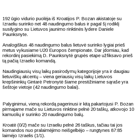
192 ūgio vidurio puolėja iš Kroatijos P. Bozan akistatoje su
Izraeliu surinko net 48 naudingumo balus ir pagal šį rodiklį
susilygino su Lietuvos jaunimo rinktinės lydere Daniele
Paunksnyte.
Analogiškus 48 naudingumo balus lietuvė surinko lygiai prieš
metus vykusiame U20 Europos čempionate. Dar įdomiau, kad
rekordinį pasiekimą D. Paunksnytė grupės etape užfiksavo prieš
tą pačią Izraelio komandą.
Naudingiausių visų laikų pasirodymų kategorijoje yra ir daugiau
lietuviškų akcentų – viena geriausių visų laikų Lietuvos
krepšininkių Gintarė Petronytė šiame prestižiniame sąraše yra
šeštoje vietoje (42 naudingumo balai).
Palyginimui, vieną rekordą pagerinusi ir kitą pakartojusi P. Bozan
pirmajame mače su Lietuvos rinktine pelnė 20 taškų, atkovojo 10
kamuolių ir surinko 20 naudingumo balų.
Kroatė (0/2) mače su Izraeliu pelnė 26 taškus, tačiau tai jos
komandos nuo pralaimėjimo neišgelbėjo – rungtynes 87:85
laimėjo Izraelis (1/1).