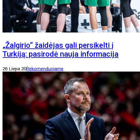
„Žalgirio“ žaidėjas gali persikelti į
Turkiją: pasirodė nauja informacija
26 Liepa 20
Rekomenduojame