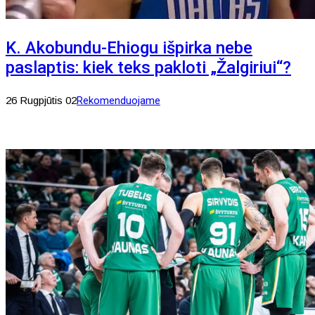
K. Akobundu-Ehiogu išpirka nebe
paslaptis: kiek teks pakloti „Žalgiriui“?
26 Rugpjūtis 02
Rekomenduojame