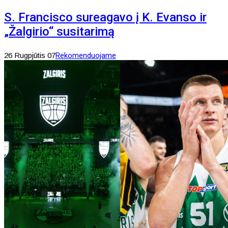
S. Francisco sureagavo į K. Evanso ir
„Žalgirio“ susitarimą
26 Rugpjūtis 07
Rekomenduojame