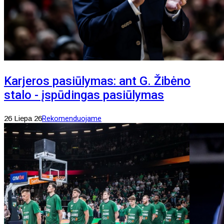
Karjeros pasiūlymas: ant G. Žibėno
stalo - įspūdingas pasiūlymas
26 Liepa 26
Rekomenduojame