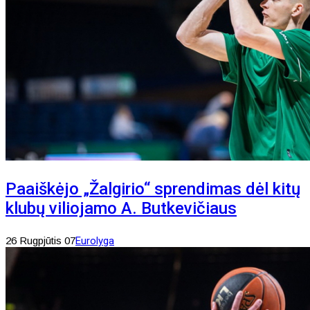
Paaiškėjo „Žalgirio“ sprendimas dėl kitų
klubų viliojamo A. Butkevičiaus
26 Rugpjūtis 07
Eurolyga