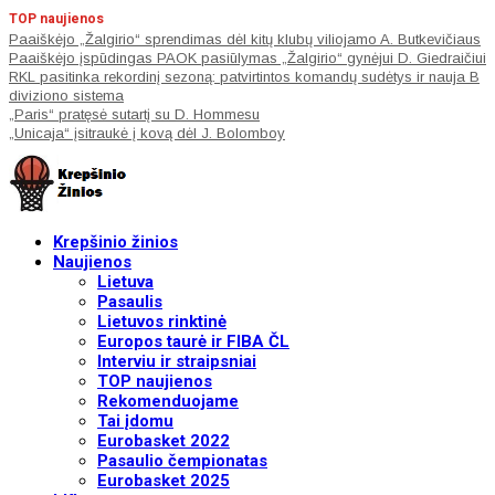
TOP naujienos
Paaiškėjo „Žalgirio“ sprendimas dėl kitų klubų viliojamo A. Butkevičiaus
Paaiškėjo įspūdingas PAOK pasiūlymas „Žalgirio“ gynėjui D. Giedraičiui
RKL pasitinka rekordinį sezoną: patvirtintos komandų sudėtys ir nauja B
diviziono sistema
„Paris“ pratęsė sutartį su D. Hommesu
„Unicaja“ įsitraukė į kovą dėl J. Bolomboy
Krepšinio žinios
Naujienos
Lietuva
Pasaulis
Lietuvos rinktinė
Europos taurė ir FIBA ČL
Interviu ir straipsniai
TOP naujienos
Rekomenduojame
Tai įdomu
Eurobasket 2022
Pasaulio čempionatas
Eurobasket 2025