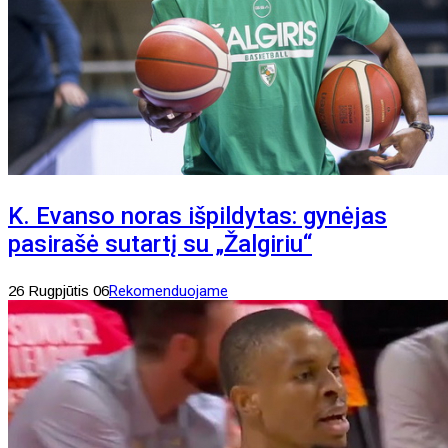
K. Evanso noras išpildytas: gynėjas
pasirašė sutartį su „Žalgiriu“
26 Rugpjūtis 06
Rekomenduojame