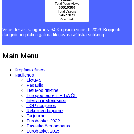
Total Page Views
60619300
Total Visitors
59627071
View Stats
Visos teisės saugomos. © Krepsiniozinios.lt 2026. Kopijuoti,
dauginti bei platinti galima tik gavus raštišką sutikimą.
Main Menu
Krepšinio žinios
Naujienos
Lietuva
Pasaulis
Lietuvos rinktinė
Europos taurė ir FIBA ČL
Interviu ir straipsniai
TOP naujienos
Rekomenduojame
Tai įdomu
Eurobasket 2022
Pasaulio čempionatas
Eurobasket 2025