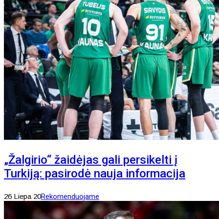
„Žalgirio“ žaidėjas gali persikelti į
Turkiją: pasirodė nauja informacija
26 Liepa 20
Rekomenduojame