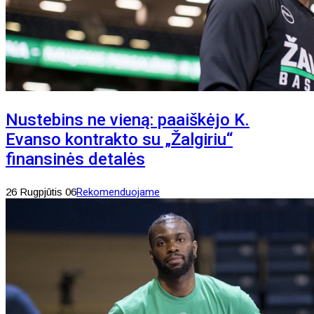
Nustebins ne vieną: paaiškėjo K.
Evanso kontrakto su „Žalgiriu“
finansinės detalės
26 Rugpjūtis 06
Rekomenduojame