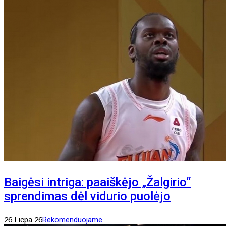
Baigėsi intriga: paaiškėjo „Žalgirio“
sprendimas dėl vidurio puolėjo
26 Liepa 26
Rekomenduojame