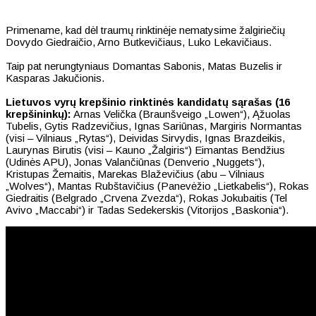
Primename, kad dėl traumų rinktinėje nematysime žalgiriečių
Dovydo Giedraičio, Arno Butkevičiaus, Luko Lekavičiaus.
Taip pat nerungtyniaus Domantas Sabonis, Matas Buzelis ir
Kasparas Jakučionis.
Lietuvos vyrų krepšinio rinktinės kandidatų sąrašas (16
krepšininkų):
Arnas Velička (Braunšveigo „Lowen“), Ąžuolas
Tubelis, Gytis Radzevičius, Ignas Sariūnas, Margiris Normantas
(visi – Vilniaus „Rytas“), Deividas Sirvydis, Ignas Brazdeikis,
Laurynas Birutis (visi – Kauno „Žalgiris“) Eimantas Bendžius
(Udinės APU), Jonas Valančiūnas (Denverio „Nuggets“),
Kristupas Žemaitis, Marekas Blaževičius (abu – Vilniaus
„Wolves“), Mantas Rubštavičius (Panevėžio „Lietkabelis“), Rokas
Giedraitis (Belgrado „Crvena Zvezda“), Rokas Jokubaitis (Tel
Avivo „Maccabi“) ir Tadas Sedekerskis (Vitorijos „Baskonia“).