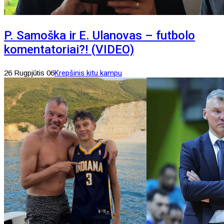
P. Samoška ir E. Ulanovas – futbolo
komentatoriai?! (VIDEO)
26 Rugpjūtis 06
Krepšinis kitu kampu