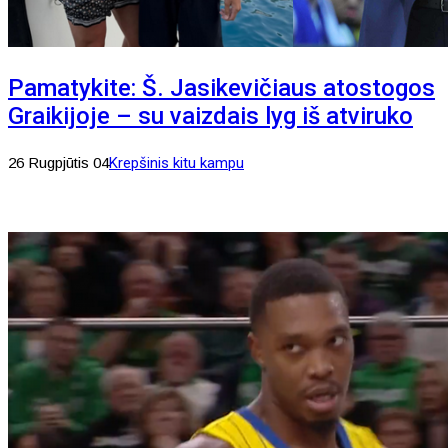
Pamatykite: Š. Jasikevičiaus atostogos
Graikijoje – su vaizdais lyg iš atviruko
26 Rugpjūtis 04
Krepšinis kitu kampu