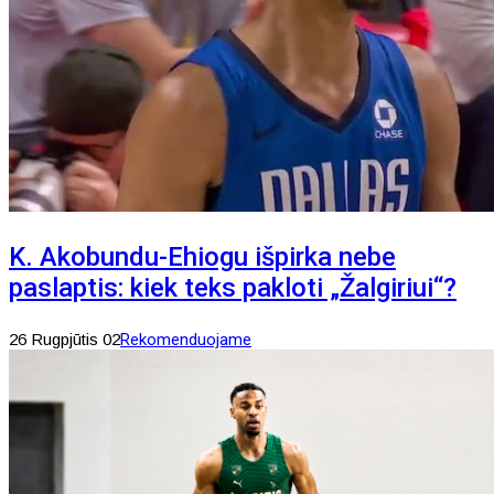
K. Akobundu-Ehiogu išpirka nebe
paslaptis: kiek teks pakloti „Žalgiriui“?
26 Rugpjūtis 02
Rekomenduojame