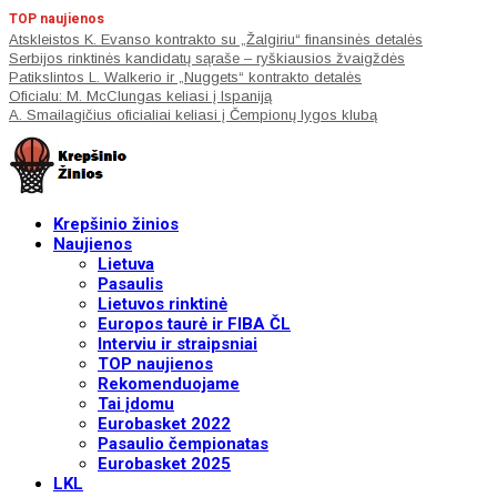
TOP naujienos
Atskleistos K. Evanso kontrakto su „Žalgiriu“ finansinės detalės
Serbijos rinktinės kandidatų sąraše – ryškiausios žvaigždės
Patikslintos L. Walkerio ir „Nuggets“ kontrakto detalės
Oficialu: M. McClungas keliasi į Ispaniją
A. Smailagičius oficialiai keliasi į Čempionų lygos klubą
Krepšinio žinios
Naujienos
Lietuva
Pasaulis
Lietuvos rinktinė
Europos taurė ir FIBA ČL
Interviu ir straipsniai
TOP naujienos
Rekomenduojame
Tai įdomu
Eurobasket 2022
Pasaulio čempionatas
Eurobasket 2025
LKL