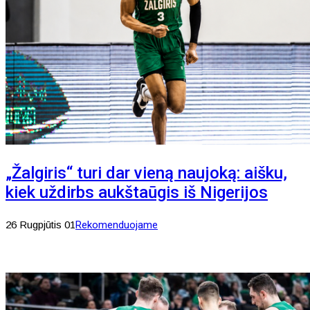
„Žalgiris“ turi dar vieną naujoką: aišku,
kiek uždirbs aukštaūgis iš Nigerijos
26 Rugpjūtis 01
Rekomenduojame