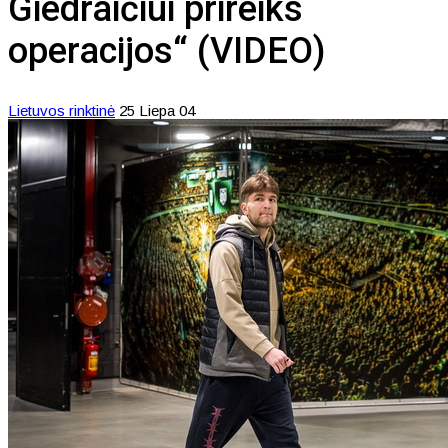
Giedraičiui prireiks
operacijos“ (VIDEO)
Lietuvos rinktinė
25 Liepa 04