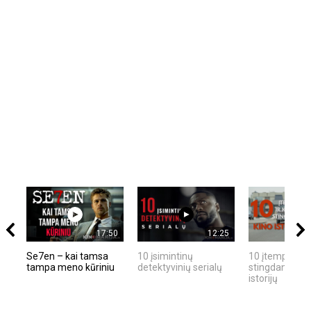
17:50
12:25
Se7en – kai tamsa
10 įsimintinų
10 įtemptų, kr
tampa meno kūriniu
detektyvinių serialų
stingdančių ki
istorijų