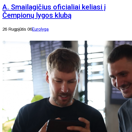
A. Smailagičius oficialiai keliasi į
Čempionų lygos klubą
26 Rugpjūtis 06
Eurolyga