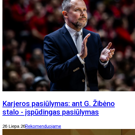
Karjeros pasiūlymas: ant G. Žibėno
stalo - įspūdingas pasiūlymas
26 Liepa 26
Rekomenduojame