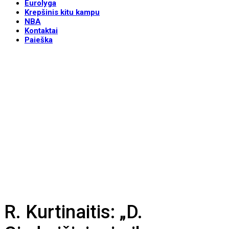
Eurolyga
Krepšinis kitu kampu
NBA
Kontaktai
Paieška
R. Kurtinaitis: „D.