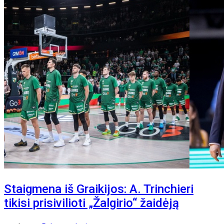
Staigmena iš Graikijos: A. Trinchieri
tikisi prisivilioti „Žalgirio“ žaidėją