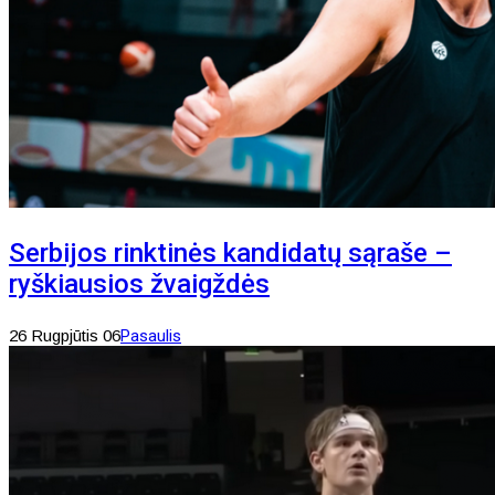
Serbijos rinktinės kandidatų sąraše –
ryškiausios žvaigždės
26 Rugpjūtis 06
Pasaulis