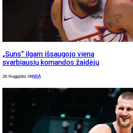
„Suns“ ilgam išsaugojo vieną
svarbiausių komandos žaidėjų
26 Rugpjūtis 06
NBA