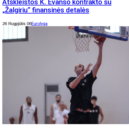
Atskleistos K. Evanso kontrakto su
„Žalgiriu“ finansinės detalės
26 Rugpjūtis 06
Eurolyga