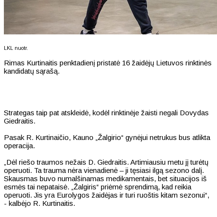
LKL nuotr.
Rimas Kurtinaitis penktadienį pristatė 16 žaidėjų Lietuvos rinktinės
kandidatų sąrašą.
Strategas taip pat atskleidė, kodėl rinktinėje žaisti negali Dovydas
Giedraitis.
Pasak R. Kurtinaičio, Kauno „Žalgirio“ gynėjui netrukus bus atlikta
operacija.
„Dėl riešo traumos nežais D. Giedraitis. Artimiausiu metu jį turėtų
operuoti. Ta trauma nėra vienadienė – ji tęsiasi ilgą sezono dalį.
Skausmas buvo numalšinamas medikamentais, bet situacijos iš
esmės tai nepataisė. „Žalgiris“ priėmė sprendimą, kad reikia
operuoti. Jis yra Eurolygos žaidėjas ir turi ruoštis kitam sezonui“,
- kalbėjo R. Kurtinaitis.