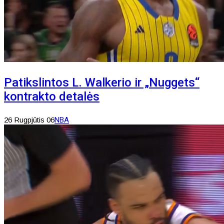
Patikslintos L. Walkerio ir „Nuggets“
kontrakto detalės
26 Rugpjūtis 06
NBA