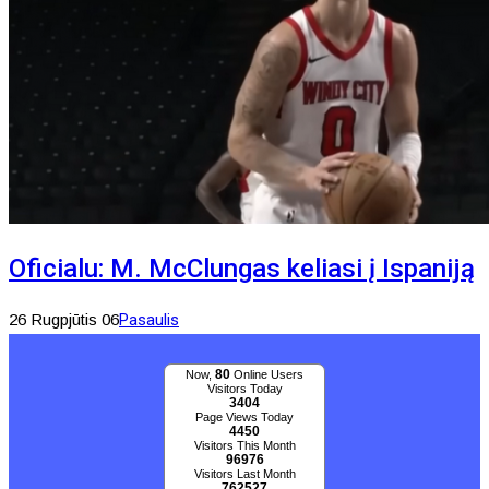
Oficialu: M. McClungas keliasi į Ispaniją
26 Rugpjūtis 06
Pasaulis
80
Now,
Online Users
Visitors Today
3404
Page Views Today
4450
Visitors This Month
96976
Visitors Last Month
762527