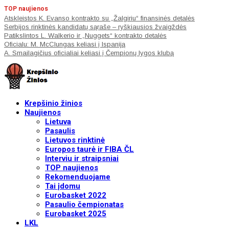
TOP naujienos
Atskleistos K. Evanso kontrakto su „Žalgiriu“ finansinės detalės
Serbijos rinktinės kandidatų sąraše – ryškiausios žvaigždės
Patikslintos L. Walkerio ir „Nuggets“ kontrakto detalės
Oficialu: M. McClungas keliasi į Ispaniją
A. Smailagičius oficialiai keliasi į Čempionų lygos klubą
Krepšinio žinios
Naujienos
Lietuva
Pasaulis
Lietuvos rinktinė
Europos taurė ir FIBA ČL
Interviu ir straipsniai
TOP naujienos
Rekomenduojame
Tai įdomu
Eurobasket 2022
Pasaulio čempionatas
Eurobasket 2025
LKL