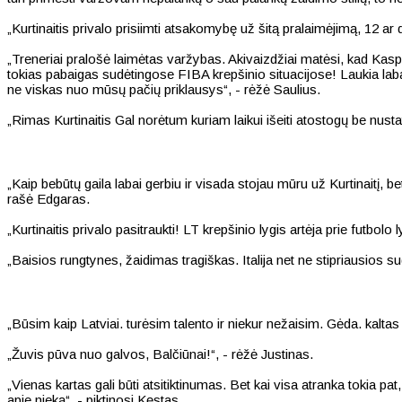
„Kurtinaitis privalo prisiimti atsakomybę už šitą pralaimėjimą, 12 ar 
„Treneriai pralošė laimėtas varžybas. Akivaizdžiai matėsi, kad Kaspa
tokias pabaigas sudėtingose FIBA krepšinio situacijose! Laukia labai 
ne viskas nuo mūsų pačių priklausys“, - rėžė Saulius.
„Rimas Kurtinaitis Gal norėtum kuriam laikui išeiti atostogų be nusta
„Kaip bebūtų gaila labai gerbiu ir visada stojau mūru už Kurtinaitį, b
rašė Edgaras.
„Kurtinaitis privalo pasitraukti! LT krepšinio lygis artėja prie futbolo
„Baisios rungtynes, žaidimas tragiškas. Italija net ne stipriausios s
„Būsim kaip Latviai. turėsim talento ir niekur nežaisim. Gėda. kaltas 
„Žuvis pūva nuo galvos, Balčiūnai!“, - rėžė Justinas.
„Vienas kartas gali būti atsitiktinumas. Bet kai visa atranka tokia pat
apie nieką“, - piktinosi Kęstas.