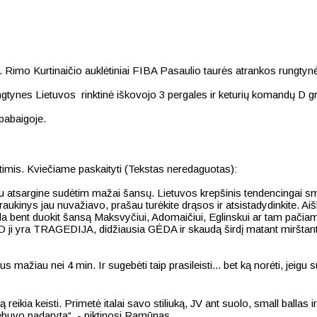
je. Rimo Kurtinaičio auklėtiniai FIBA Pasaulio taurės atrankos rungtyn
gtynes Lietuvos rinktinė iškovojo 3 pergales ir keturių komandų D g
pabaigoje.
ntimis. Kviečiame paskaityti (Tekstas neredaguotas):
rkus su atsargine sudėtim mažai šansų. Lietuvos krepšinis tendencing
 traukinys jau nuvažiavo, prašau turėkite drąsos ir atsistadydinkite. Ai
 Tada bent duokit šansą Maksvyčiui, Adomaičiui, Eglinskui ar tam pačiam
a. O ji yra TRAGEDIJA, didžiausia GĖDA ir skaudą širdį matant mirštan
mažiau nei 4 min. Ir sugebėti taip prasileisti... bet ką norėti, jeig
ą reikia keisti. Primetė italai savo stiliuką, JV ant suolo, small ballas 
nebuvo padaryta“, - piktinosi Ramūnas.