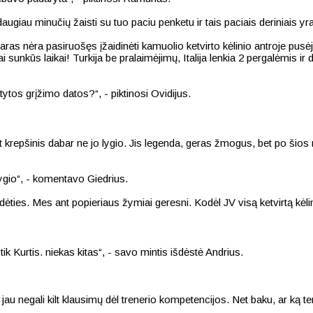
daugiau minučių žaisti su tuo paciu penketu ir tais paciais deriniais y
ras nėra pasiruošęs įžaidinėti kamuolio ketvirto kėlinio antroje pusė
sunkūs laikai! Turkija be pralaimėjimų, Italija lenkia 2 pergalėmis ir 
tytos grįžimo datos?“, - piktinosi Ovidijus.
et krepšinis dabar ne jo lygio. Jis legenda, geras žmogus, bet po šios 
 lygio“, - komentavo Giedrius.
udėties. Mes ant popieriaus žymiai geresni. Kodėl JV visą ketvirtą kėli
tik Kurtis. niekas kitas“, - savo mintis išdėstė Andrius.
, jau negali kilt klausimų dėl trenerio kompetencijos. Net baku, ar ką t