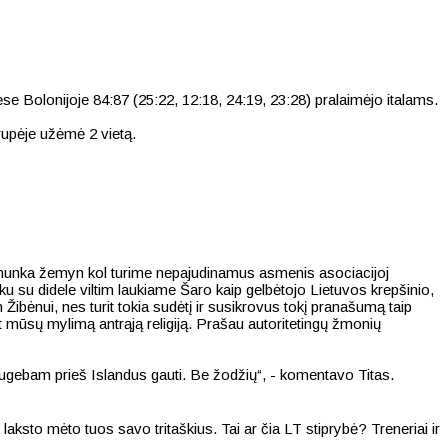
ėse Bolonijoje 84:87 (25:22, 12:18, 24:19, 23:28) pralaimėjo italams.
rupėje užėmė 2 vietą.
ai smunka žemyn kol turime nepajudinamus asmenis asociacijoj
šku su didele viltim laukiame Šaro kaip gelbėtojo Lietuvos krepšinio,
 Žibėnui, nes turit tokia sudėtį ir susikrovus tokį pranašumą taip
t mūsų mylimą antrąją religiją. Prašau autoritetingų žmonių
u sugebam prieš Islandus gauti. Be žodžių“, - komentavo Titas.
ir laksto mėto tuos savo tritaškius. Tai ar čia LT stiprybė? Treneriai ir