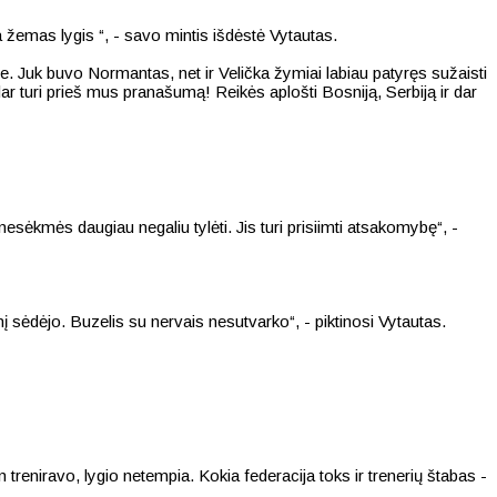
ra žemas lygis “, - savo mintis išdėstė Vytautas.
je. Juk buvo Normantas, net ir Velička žymiai labiau patyręs sužaisti
dar turi prieš mus pranašumą! Reikės aplošti Bosniją, Serbiją ir dar
nesėkmės daugiau negaliu tylėti. Jis turi prisiimti atsakomybę“, -
nį sėdėjo. Buzelis su nervais nesutvarko“, - piktinosi Vytautas.
en treniravo, lygio netempia. Kokia federacija toks ir trenerių štabas -