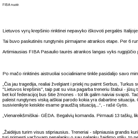
FIBA nuotr.
Lietuvos vyrų krepšinio rinktinei nepavyko iškovoti pergalės Italijo
Tai buvo paskutinės rungtynės pirmajame atrankos etape. Per 6 run
Artimiausias FIBA Pasaulio taurės atrankos langas vyks rugpjūčio 
Po mačo rinktinės aistruoliai socialiniame tinkle pasidalijo savo mi
„Čia jau tragedija, realiai žvelgiant i priekį nu paimt Serbus, Tu
"Lietuvos krepšinis", taip pat su visa pagarba treneriu štabui - jūsų
bet kol federacijoj bus šitie žmones - tol tik galim naiviai svajoti.
paleist rungtynes viską aiškiai parodo kokia yra dabartine situacij
susivienikyte keiskite esame graudžią situaciją...“, - rašė Gytis.
„Vienareikšmiškai- GĖDA. Begalvių komanda. Pirmauti 13 taškų, likus 
„Žaidėjus turim visus stipriausius. Treneriai - silpniausia grandis kuri
turi primesti varžovam nepalankų o sau palankų žaidimo stilių, to 