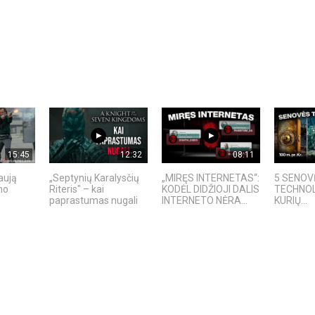
15:45
12:32
08:11
aują
„Septynių Karalysčių
„MIRĘS INTERNETAS“:
5 SENOV
no
Riteris" – kai
KODĖL DIDŽIOJI DALIS
TECHNOL
paprastumas nugali
INTERNETO NĖRA...
KURIŲ...