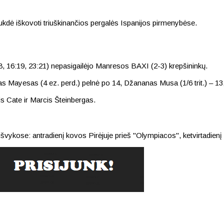
ukdė iškovoti triuškinančios pergalės Ispanijos pirmenybėse.
8, 16:19, 23:21) nepasigailėjo Manresos BAXI (2-3) krepšininkų.
s Mayesas (4 ez. perd.) pelnė po 14, Džananas Musa (1/6 trit.) – 13,
is Cate ir Marcis Šteinbergas.
švykose: antradienį kovos Pirėjuje prieš "Olympiacos", ketvirtadienį