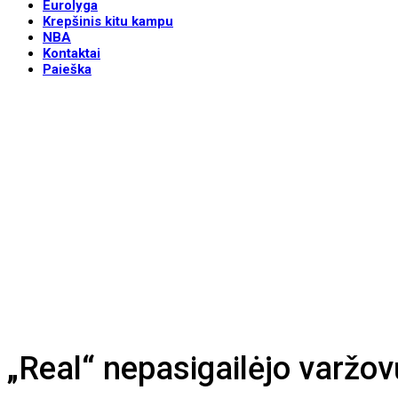
Eurolyga
Krepšinis kitu kampu
NBA
Kontaktai
Paieška
„Real“ nepasigailėjo varžo