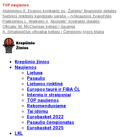
TOP naujienos
Atskleistos K. Evanso kontrakto su „Žalgiriu“ finansinės detalės
Serbijos rinktinės kandidatų sąraše – ryškiausios žvaigždės
Patikslintos L. Walkerio ir „Nuggets“ kontrakto detalės
Oficialu: M. McClungas keliasi į Ispaniją
A. Smailagičius oficialiai keliasi į Čempionų lygos klubą
Krepšinio žinios
Naujienos
Lietuva
Pasaulis
Lietuvos rinktinė
Europos taurė ir FIBA ČL
Interviu ir straipsniai
TOP naujienos
Rekomenduojame
Tai įdomu
Eurobasket 2022
Pasaulio čempionatas
Eurobasket 2025
LKL