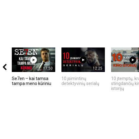
17:50
12:25
Se7en – kai tamsa
10 įsimintinų
10 įtemptų, kr
tampa meno kūriniu
detektyvinių serialų
stingdančių ki
istorijų