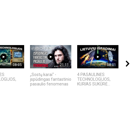
08:05
21:11
08:01
ĖS
„Sostų karai" -
4 PASAULINĖS
Ex M
OGIJOS,
įspūdingas fantastinio
TECHNOLOGIJOS,
ir p
pasaulio fenomenas
KURIAS SUKŪRĖ...
ana