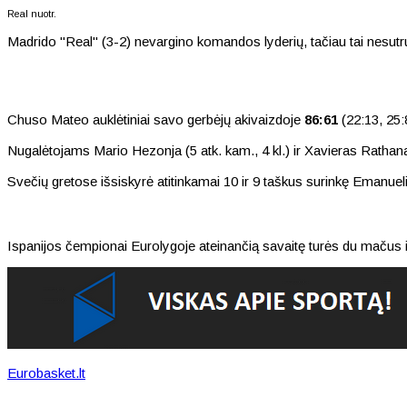
Real nuotr.
Madrido "Real" (3-2) nevargino komandos lyderių, tačiau tai nesutr
Chuso Mateo auklėtiniai savo gerbėjų akivaizdoje
86:61
(22:13, 25:
Nugalėtojams Mario Hezonja (5 atk. kam., 4 kl.) ir Xavieras Rathana
Svečių gretose išsiskyrė atitinkamai 10 ir 9 taškus surinkę Emanuel
Ispanijos čempionai Eurolygoje ateinančią savaitę turės du mačus i
Eurobasket.lt