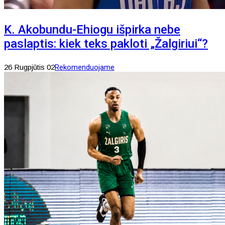
K. Akobundu-Ehiogu išpirka nebe
paslaptis: kiek teks pakloti „Žalgiriui“?
26 Rugpjūtis 02
Rekomenduojame