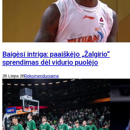
Baigėsi intriga: paaiškėjo „Žalgirio“
sprendimas dėl vidurio puolėjo
26 Liepa 26
Rekomenduojame