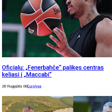
Oficialu: „Fenerbahče“ palikęs centras
keliasi į „Maccabi“
26 Rugpjūtis 06
Eurolyga