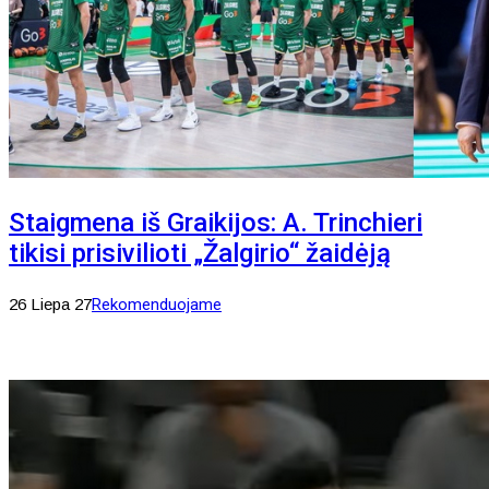
Staigmena iš Graikijos: A. Trinchieri
tikisi prisivilioti „Žalgirio“ žaidėją
26 Liepa 27
Rekomenduojame