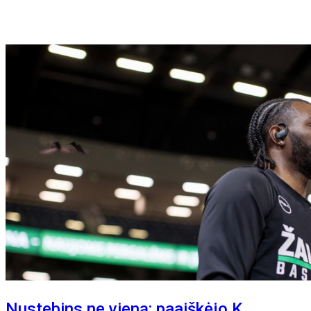
Nustebins ne vieną: paaiškėjo K.