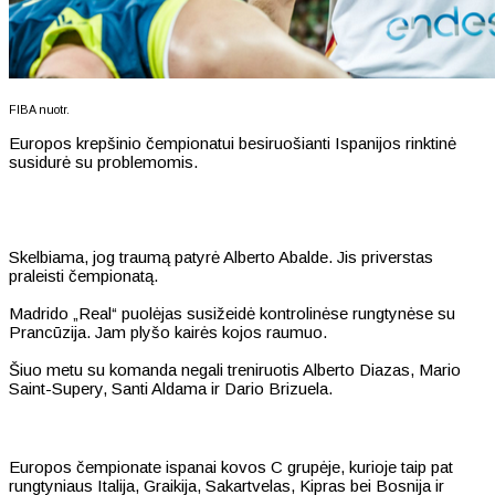
FIBA nuotr.
Europos krepšinio čempionatui besiruošianti Ispanijos rinktinė
susidurė su problemomis.
Skelbiama, jog traumą patyrė Alberto Abalde. Jis priverstas
praleisti čempionatą.
Madrido „Real“ puolėjas susižeidė kontrolinėse rungtynėse su
Prancūzija. Jam plyšo kairės kojos raumuo.
Šiuo metu su komanda negali treniruotis Alberto Diazas, Mario
Saint-Supery, Santi Aldama ir Dario Brizuela.
Europos čempionate ispanai kovos C grupėje, kurioje taip pat
rungtyniaus Italija, Graikija, Sakartvelas, Kipras bei Bosnija ir