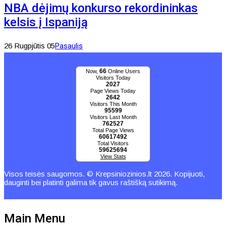
NBA dėjimų konkurso rekordininkas
kelsis į Ispaniją
26 Rugpjūtis 05
Pasaulis
66
Now,
Online Users
Visitors Today
2027
Page Views Today
2642
Visitors This Month
95599
Visitors Last Month
762527
Total Page Views
60617492
Total Visitors
59625694
View Stats
Visos teisės saugomos. © Krepsiniozinios.lt 2026. Kopijuoti,
dauginti bei platinti galima tik gavus raštišką sutikimą.
Main Menu