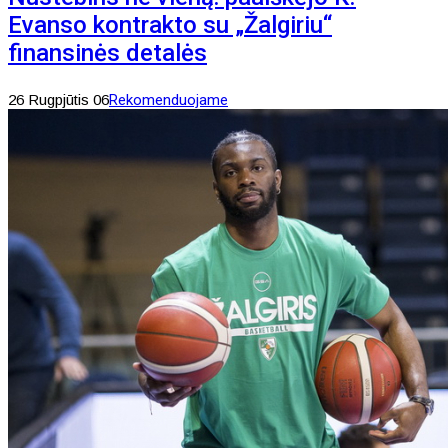
Evanso kontrakto su „Žalgiriu“
finansinės detalės
26 Rugpjūtis 06
Rekomenduojame