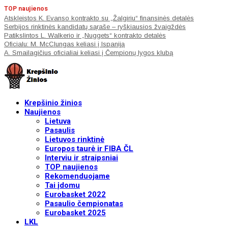
TOP naujienos
Atskleistos K. Evanso kontrakto su „Žalgiriu“ finansinės detalės
Serbijos rinktinės kandidatų sąraše – ryškiausios žvaigždės
Patikslintos L. Walkerio ir „Nuggets“ kontrakto detalės
Oficialu: M. McClungas keliasi į Ispaniją
A. Smailagičius oficialiai keliasi į Čempionų lygos klubą
Krepšinio žinios
Naujienos
Lietuva
Pasaulis
Lietuvos rinktinė
Europos taurė ir FIBA ČL
Interviu ir straipsniai
TOP naujienos
Rekomenduojame
Tai įdomu
Eurobasket 2022
Pasaulio čempionatas
Eurobasket 2025
LKL