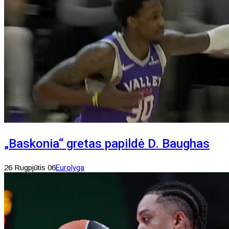
„Baskonia“ gretas papildė D. Baughas
26 Rugpjūtis 06
Eurolyga