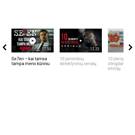
17:50
12:25
Se7en – kai tamsa
10 įsimintinų
10 įtemptų, kr
tampa meno kūriniu
detektyvinių serialų
stingdančių ki
istorijų