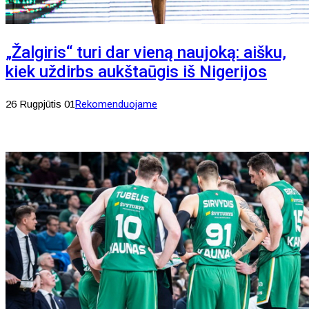
„Žalgiris“ turi dar vieną naujoką: aišku,
kiek uždirbs aukštaūgis iš Nigerijos
26 Rugpjūtis 01
Rekomenduojame