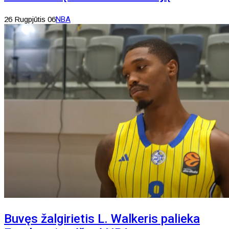
26 Rugpjūtis 06
NBA
Buvęs žalgirietis L. Walkeris palieka