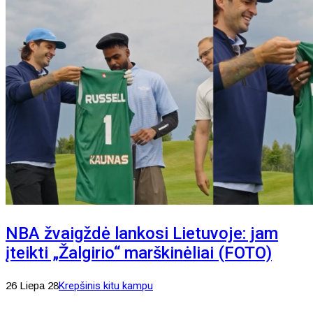
NBA žvaigždė lankosi Lietuvoje: jam
įteikti „Žalgirio“ marškinėliai (FOTO)
26 Liepa 28
Krepšinis kitu kampu