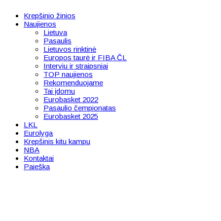
Krepšinio žinios
Naujienos
Lietuva
Pasaulis
Lietuvos rinktinė
Europos taurė ir FIBA ČL
Interviu ir straipsniai
TOP naujienos
Rekomenduojame
Tai įdomu
Eurobasket 2022
Pasaulio čempionatas
Eurobasket 2025
LKL
Eurolyga
Krepšinis kitu kampu
NBA
Kontaktai
Paieška