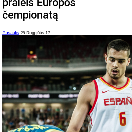
praleis Europos
čempionatą
Pasaulis
25 Rugpjūtis 17