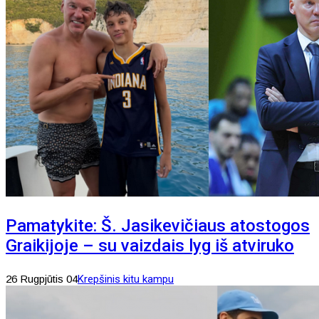
Pamatykite: Š. Jasikevičiaus atostogos
Graikijoje – su vaizdais lyg iš atviruko
26 Rugpjūtis 04
Krepšinis kitu kampu