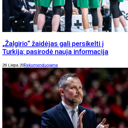
„Žalgirio“ žaidėjas gali persikelti į
Turkiją: pasirodė nauja informacija
26 Liepa 20
Rekomenduojame