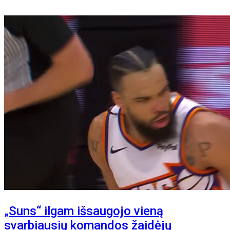
„Suns“ ilgam išsaugojo vieną
svarbiausių komandos žaidėjų