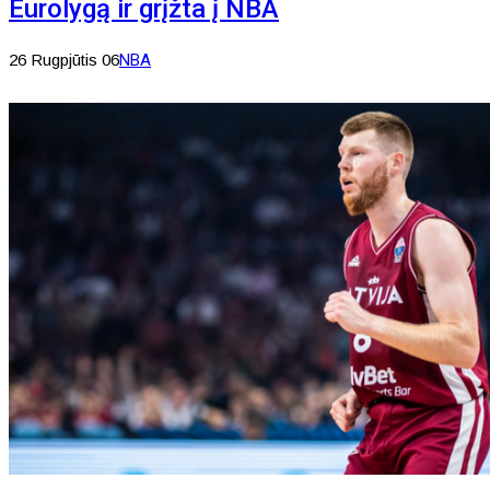
Eurolygą ir grįžta į NBA
26 Rugpjūtis 06
NBA