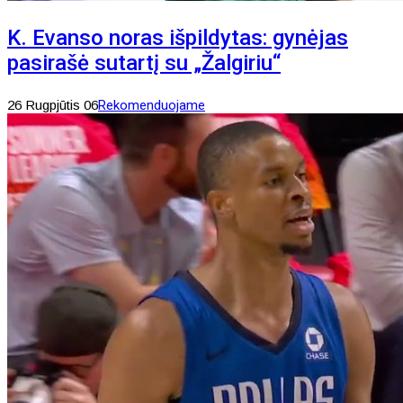
K. Evanso noras išpildytas: gynėjas
pasirašė sutartį su „Žalgiriu“
26 Rugpjūtis 06
Rekomenduojame