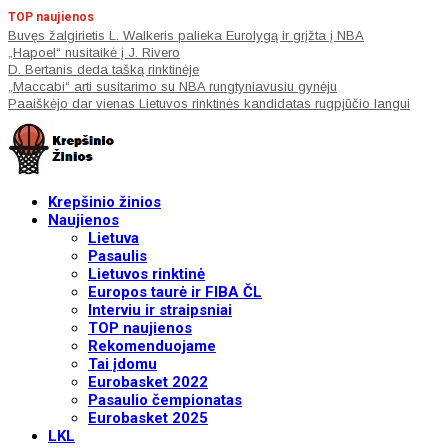
TOP naujienos
Buvęs žalgirietis L. Walkeris palieka Eurolygą ir grįžta į NBA
„Hapoel“ nusitaikė į J. Rivero
D. Bertanis deda tašką rinktinėje
„Maccabi“ arti susitarimo su NBA rungtyniavusiu gynėju
Paaiškėjo dar vienas Lietuvos rinktinės kandidatas rugpjūčio langui
Krepšinio žinios
Naujienos
Lietuva
Pasaulis
Lietuvos rinktinė
Europos taurė ir FIBA ČL
Interviu ir straipsniai
TOP naujienos
Rekomenduojame
Tai įdomu
Eurobasket 2022
Pasaulio čempionatas
Eurobasket 2025
LKL