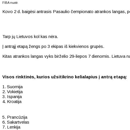
FIBA nuotr.
Kovo 2 d. baigėsi antrasis Pasaulio čempionato atrankos langas, po 
Tarp jų Lietuvos kol kas nėra.
Į antrąjį etapą žengs po 3 ekipas iš kiekvienos grupės.
Kitas atrankos langas vyks birželio 29-liepos 7 dienomis. Lietuva n
Visos rinktinės, kurios užsitikrino kelialapius į antrą etapą:
1. Suomija
2. Vokietija
3. Ispanija
4. Kroatija
5. Prancūzija
6. Sakartvelas
7. Lenkija