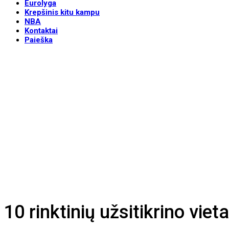
Eurolyga
Krepšinis kitu kampu
NBA
Kontaktai
Paieška
10 rinktinių užsitikrino vi