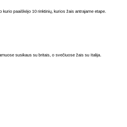
kurio paaiškėjo 10 rinktinių, kurios žais antrajame etape.
amuose susikaus su britais, o svečiuose žais su Italija.