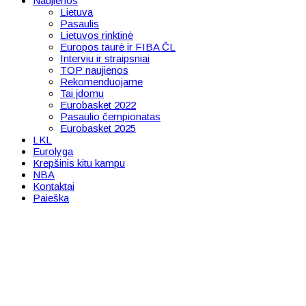
Naujienos
Lietuva
Pasaulis
Lietuvos rinktinė
Europos taurė ir FIBA ČL
Interviu ir straipsniai
TOP naujienos
Rekomenduojame
Tai įdomu
Eurobasket 2022
Pasaulio čempionatas
Eurobasket 2025
LKL
Eurolyga
Krepšinis kitu kampu
NBA
Kontaktai
Paieška