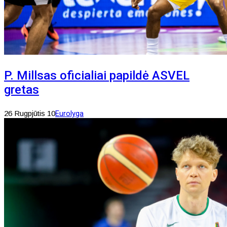
P. Millsas oficialiai papildė ASVEL
gretas
26 Rugpjūtis 10
Eurolyga