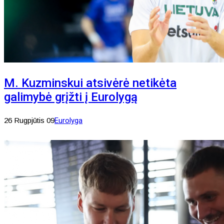
M. Kuzminskui atsivėrė netikėta
galimybė grįžti į Eurolygą
26 Rugpjūtis 09
Eurolyga