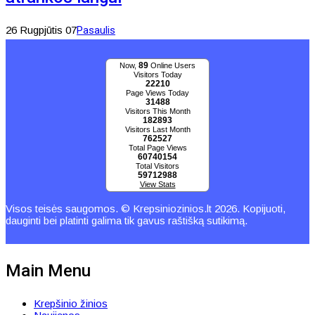
26 Rugpjūtis 07
Pasaulis
89
Now,
Online Users
Visitors Today
22210
Page Views Today
31488
Visitors This Month
182893
Visitors Last Month
762527
Total Page Views
60740154
Total Visitors
59712988
View Stats
Visos teisės saugomos. © Krepsiniozinios.lt 2026. Kopijuoti,
dauginti bei platinti galima tik gavus raštišką sutikimą.
Main Menu
Krepšinio žinios