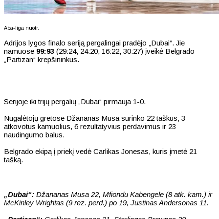
Aba-liga nuotr.
Adrijos lygos finalo seriją pergalingai pradėjo „Dubai“. Jie
namuose
99:93
(29:24, 24:20, 16:22, 30:27) įveikė Belgrado
„Partizan“ krepšininkus.
Serijoje iki trijų pergalių „Dubai“ pirmauja 1-0.
Nugalėtojų gretose Džananas Musa surinko 22 taškus, 3
atkovotus kamuolius, 6 rezultatyvius perdavimus ir 23
naudingumo balus.
Belgrado ekipą į priekį vedė Carlikas Jonesas, kuris įmetė 21
tašką.
„Dubai“:
Džananas Musa 22, Mfiondu Kabengele (8 atk. kam.) ir
McKinley Wrightas (9 rez. perd.) po 19, Justinas Andersonas 11.