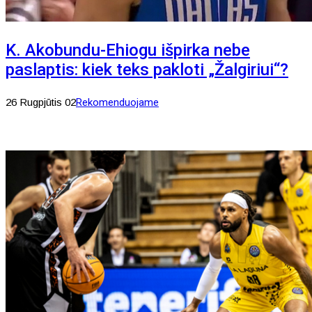
K. Akobundu-Ehiogu išpirka nebe
paslaptis: kiek teks pakloti „Žalgiriui“?
26 Rugpjūtis 02
Rekomenduojame