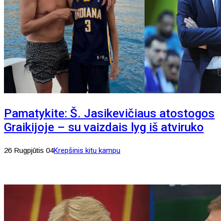
Pamatykite: Š. Jasikevičiaus atostogos
Graikijoje – su vaizdais lyg iš atviruko
26 Rugpjūtis 04
Krepšinis kitu kampu