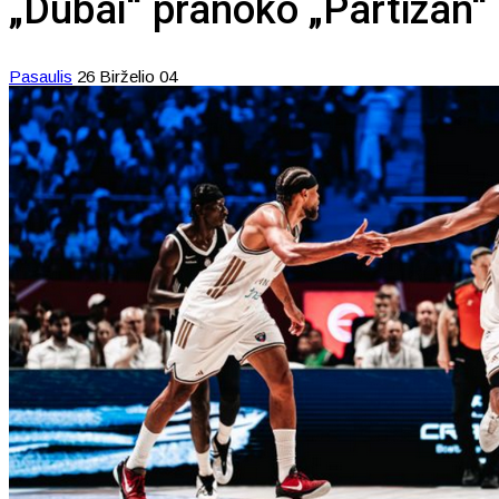
„Dubai“ pranoko „Partizan“
Pasaulis
26 Birželio 04