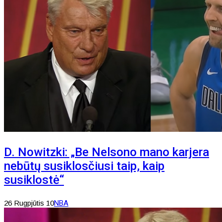
D. Nowitzki: „Be Nelsono mano karjera
nebūtų susiklosčiusi taip, kaip
susiklostė“
26 Rugpjūtis 10
NBA