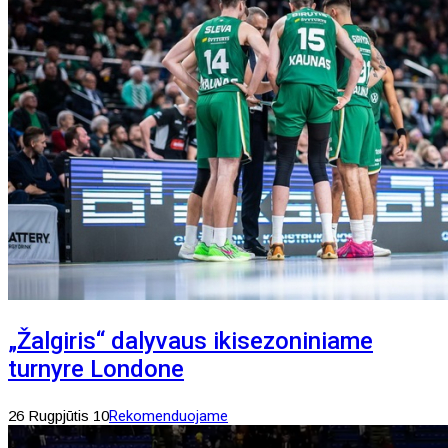
„Žalgiris“ dalyvaus ikisezoniniame
turnyre Londone
26 Rugpjūtis 10
Rekomenduojame