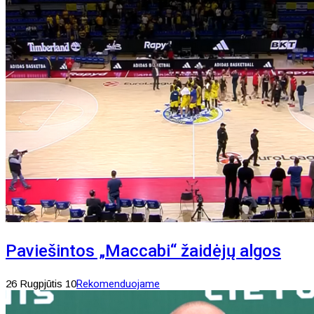
Paviešintos „Maccabi“ žaidėjų algos
26 Rugpjūtis 10
Rekomenduojame