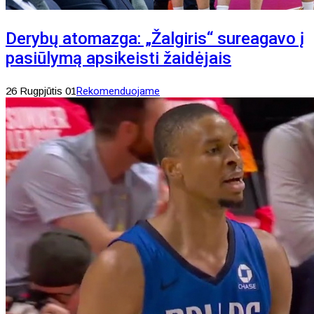
Derybų atomazga: „Žalgiris“ sureagavo į
pasiūlymą apsikeisti žaidėjais
26 Rugpjūtis 01
Rekomenduojame