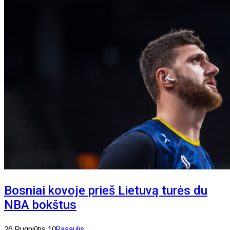
Bosniai kovoje prieš Lietuvą turės du
NBA bokštus
26 Rugpjūtis 10
Pasaulis