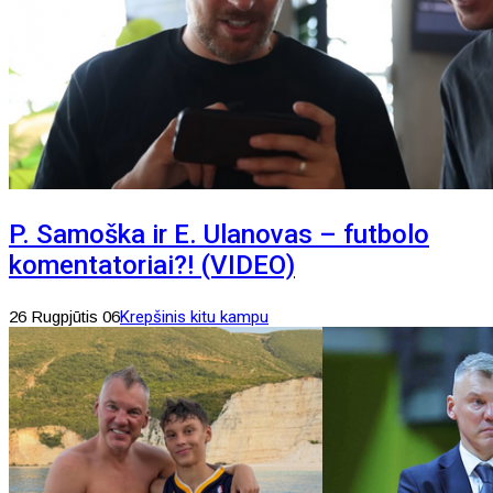
P. Samoška ir E. Ulanovas – futbolo
komentatoriai?! (VIDEO)
26 Rugpjūtis 06
Krepšinis kitu kampu