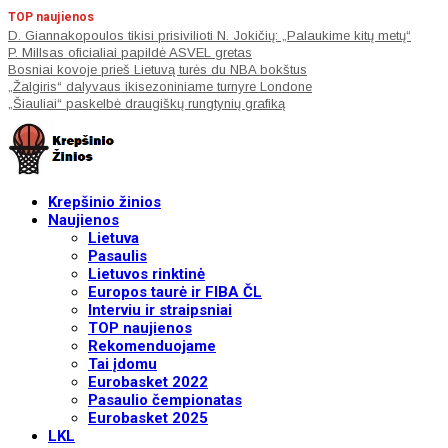
TOP naujienos
D. Giannakopoulos tikisi prisivilioti N. Jokičių: „Palaukime kitų metų“
P. Millsas oficialiai papildė ASVEL gretas
Bosniai kovoje prieš Lietuvą turės du NBA bokštus
„Žalgiris“ dalyvaus ikisezoniniame turnyre Londone
„Šiauliai“ paskelbė draugiškų rungtynių grafiką
Krepšinio žinios
Naujienos
Lietuva
Pasaulis
Lietuvos rinktinė
Europos taurė ir FIBA ČL
Interviu ir straipsniai
TOP naujienos
Rekomenduojame
Tai įdomu
Eurobasket 2022
Pasaulio čempionatas
Eurobasket 2025
LKL