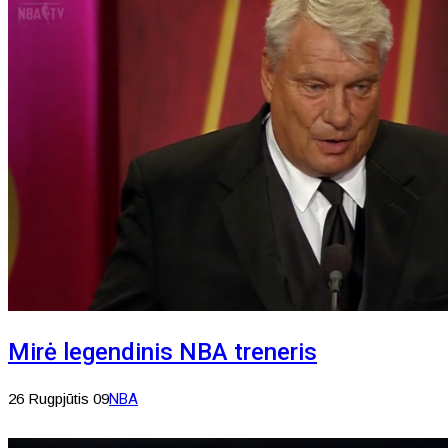
Mirė legendinis NBA treneris
26 Rugpjūtis 09
NBA