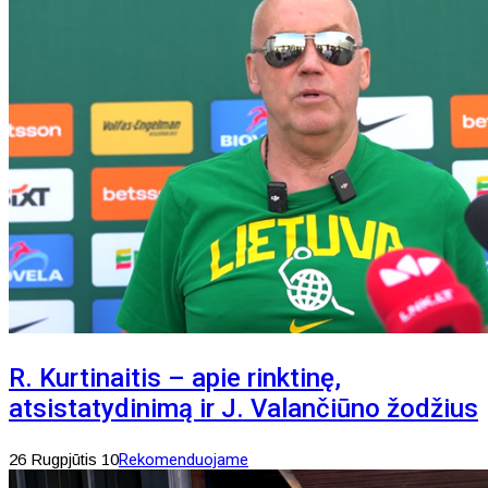
R. Kurtinaitis – apie rinktinę,
atsistatydinimą ir J. Valančiūno žodžius
26 Rugpjūtis 10
Rekomenduojame