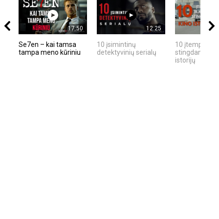
17:50
12:25
Se7en – kai tamsa
10 įsimintinų
10 įtemptų, kr
tampa meno kūriniu
detektyvinių serialų
stingdančių ki
istorijų