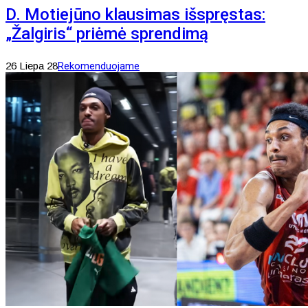
D. Motiejūno klausimas išspręstas:
„Žalgiris“ priėmė sprendimą
26 Liepa 28
Rekomenduojame