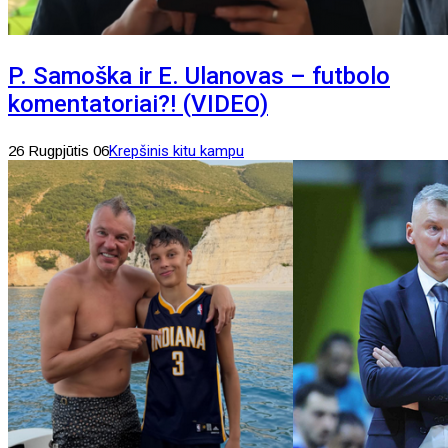
P. Samoška ir E. Ulanovas – futbolo
komentatoriai?! (VIDEO)
26 Rugpjūtis 06
Krepšinis kitu kampu