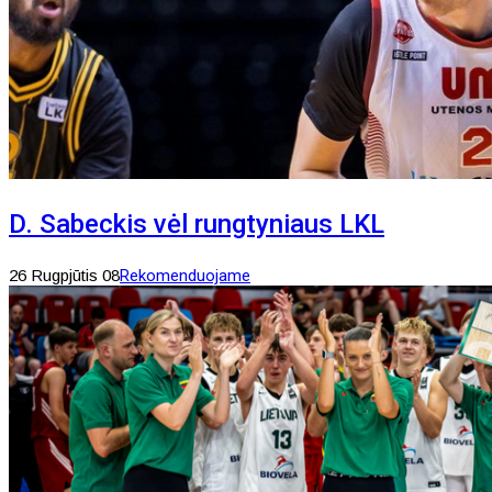
D. Sabeckis vėl rungtyniaus LKL
26 Rugpjūtis 08
Rekomenduojame