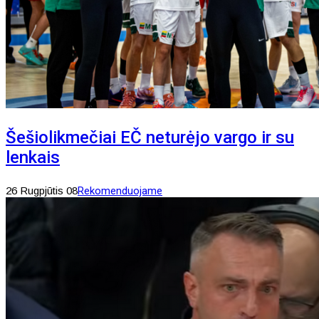
Šešiolikmečiai EČ neturėjo vargo ir su
lenkais
26 Rugpjūtis 08
Rekomenduojame