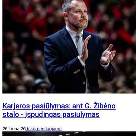
Karjeros pasiūlymas: ant G. Žibėno
stalo - įspūdingas pasiūlymas
26 Liepa 26
Rekomenduojame