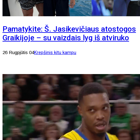
Pamatykite: Š. Jasikevičiaus atostogos
Graikijoje – su vaizdais lyg iš atviruko
26 Rugpjūtis 04
Krepšinis kitu kampu