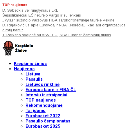
TOP naujienos
D. Sabeckis vėl rungtyniaus LKL
Šešiolikmečiai EČ neturėjo vargo ir su lenkais
„Rytas“ sužinojo varžovus FIBA Tarpkontinentinėje taurėje Pekine
D. Rajakovičius apie Eurolygą ir NBA: „Norėčiau, kad abi organizacijos
dirbtų kartu“
T. Parkerio svajonė su ASVEL – „NBA Europe“ čempionų titulas
Krepšinio žinios
Naujienos
Lietuva
Pasaulis
Lietuvos rinktinė
Europos taurė ir FIBA ČL
Interviu ir straipsniai
TOP naujienos
Rekomenduojame
Tai įdomu
Eurobasket 2022
Pasaulio čempionatas
Eurobasket 2025