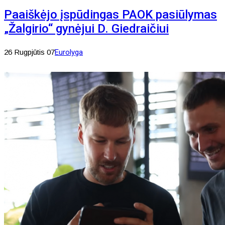
Paaiškėjo įspūdingas PAOK pasiūlymas
„Žalgirio“ gynėjui D. Giedraičiui
26 Rugpjūtis 07
Eurolyga