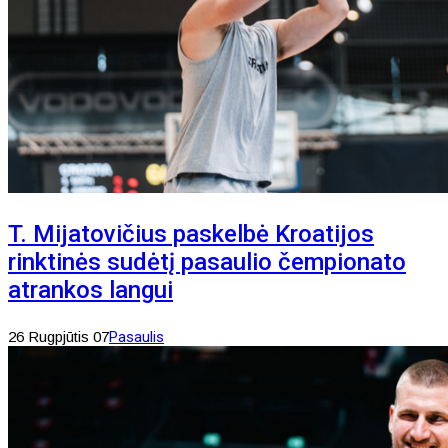
T. Mijatovičius paskelbė Kroatijos
rinktinės sudėtį pasaulio čempionato
atrankos langui
26 Rugpjūtis 07
Pasaulis