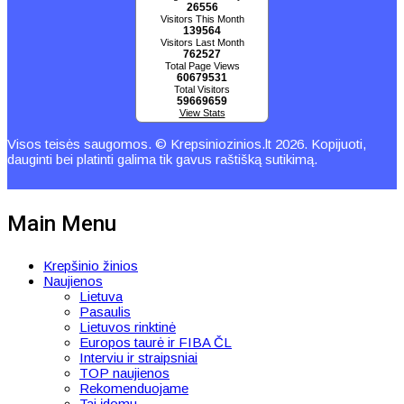
26556
Visitors This Month
139564
Visitors Last Month
762527
Total Page Views
60679531
Total Visitors
59669659
View Stats
Visos teisės saugomos. © Krepsiniozinios.lt 2026. Kopijuoti,
dauginti bei platinti galima tik gavus raštišką sutikimą.
Main Menu
Krepšinio žinios
Naujienos
Lietuva
Pasaulis
Lietuvos rinktinė
Europos taurė ir FIBA ČL
Interviu ir straipsniai
TOP naujienos
Rekomenduojame
Tai įdomu