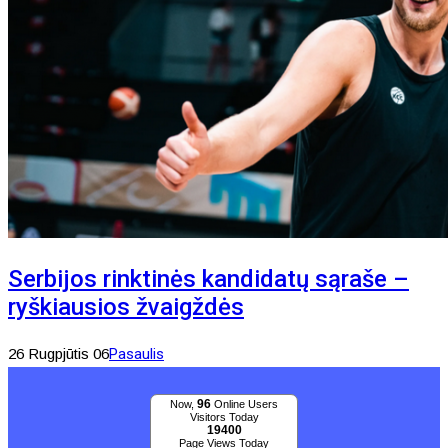
Serbijos rinktinės kandidatų sąraše –
ryškiausios žvaigždės
26 Rugpjūtis 06
Pasaulis
96
Now,
Online Users
Visitors Today
19400
Page Views Today