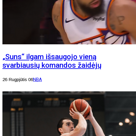
„Suns“ ilgam išsaugojo vieną
svarbiausių komandos žaidėjų
26 Rugpjūtis 06
NBA