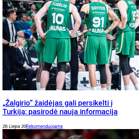
„Žalgirio“ žaidėjas gali persikelti į
Turkiją: pasirodė nauja informacija
26 Liepa 20
Rekomenduojame