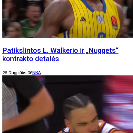
Patikslintos L. Walkerio ir „Nuggets“
kontrakto detalės
26 Rugpjūtis 06
NBA