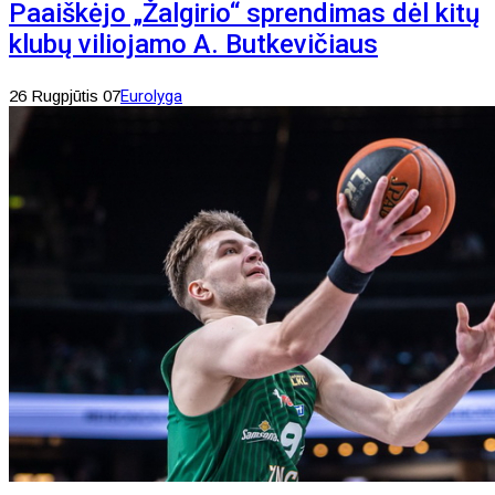
Paaiškėjo „Žalgirio“ sprendimas dėl kitų
klubų viliojamo A. Butkevičiaus
26 Rugpjūtis 07
Eurolyga