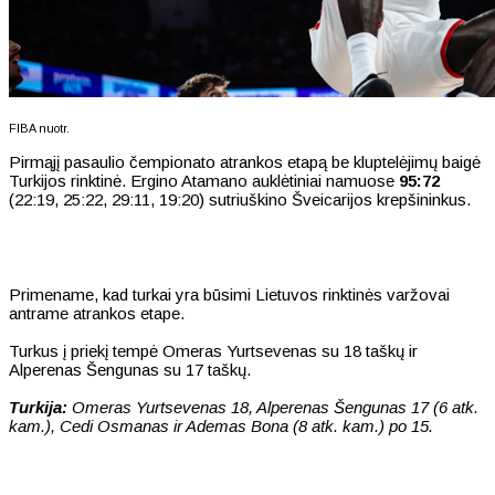
FIBA nuotr.
Pirmąjį pasaulio čempionato atrankos etapą be kluptelėjimų baigė
Turkijos rinktinė. Ergino Atamano auklėtiniai namuose
95:72
(22:19, 25:22, 29:11, 19:20) sutriuškino Šveicarijos krepšininkus.
Primename, kad turkai yra būsimi Lietuvos rinktinės varžovai
antrame atrankos etape.
Turkus į priekį tempė Omeras Yurtsevenas su 18 taškų ir
Alperenas Šengunas su 17 taškų.
Turkija:
Omeras Yurtsevenas 18, Alperenas Šengunas 17 (6 atk.
kam.), Cedi Osmanas ir Ademas Bona (8 atk. kam.) po 15.