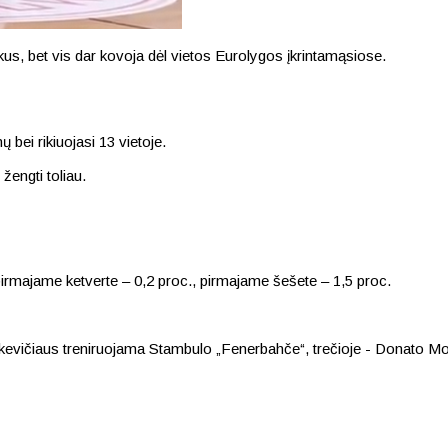
kus, bet vis dar kovoja dėl vietos Eurolygos įkrintamąsiose.
 bei rikiuojasi 13 vietoje.
 žengti toliau.
pirmajame ketverte – 0,2 proc., pirmajame šešete – 1,5 proc.
ikevičiaus treniruojama Stambulo „Fenerbahče“, trečioje - Donato Mo