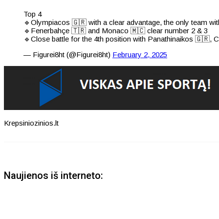
Top 4
🔹Olympiacos 🇬🇷 with a clear advantage, the only team wit
🔹Fenerbahçe 🇹🇷 and Monaco 🇲🇨 clear number 2 & 3
🔹Close battle for the 4th position with Panathinaikos 🇬
— Figurei8ht (@Figurei8ht)
February 2, 2025
Krepsiniozinios.lt
Naujienos iš interneto: