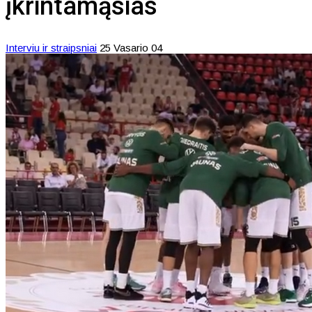
įkrintamąsias
Interviu ir straipsniai
25 Vasario 04