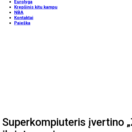
Eurolyga
Krepšinis kitu kampu
NBA
Kontaktai
Paieška
Superkompiuteris įvertino „