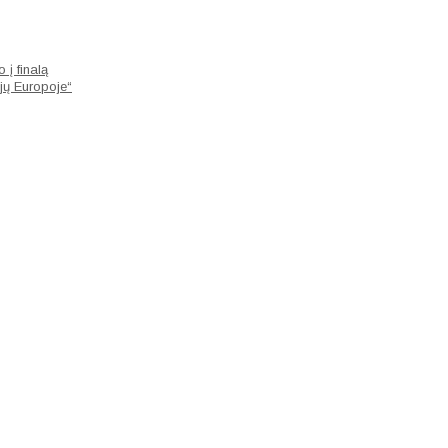
 į finalą
ijų Europoje“