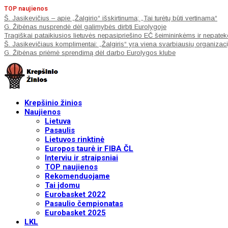
TOP naujienos
Š. Jasikevičius – apie „Žalgirio“ išskirtinumą: „Tai turėtų būti vertinama“
G. Žibėnas nusprendė dėl galimybės dirbti Eurolygoje
Tragiškai pataikiusios lietuvės nepasipriešino EČ šeimininkėms ir nepateko
Š. Jasikevičiaus komplimentai: „Žalgiris“ yra viena svarbiausių organizac
G. Žibėnas priėmė sprendimą dėl darbo Eurolygos klube
Krepšinio žinios
Naujienos
Lietuva
Pasaulis
Lietuvos rinktinė
Europos taurė ir FIBA ČL
Interviu ir straipsniai
TOP naujienos
Rekomenduojame
Tai įdomu
Eurobasket 2022
Pasaulio čempionatas
Eurobasket 2025
LKL