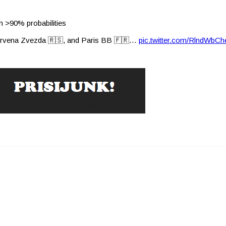
h >90% probabilities
, Crvena Zvezda 🇷🇸, and Paris BB 🇫🇷…
pic.twitter.com/RlndWbCh