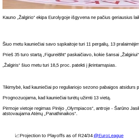
Kauno „Žalgirio“ ekipa Eurolygoje išgyvena ne pačius geriausius lai
Šiuo metu kauniečiai savo sąskaitoje turi 11 pergalių, 13 pralaimėjimų
Prieš 35 turo startą „Figurei8ht“ paskaičiavo, kokie šansai „Žalgiriui“
„Žalgiris“ šiuo metu turi 18,5 proc. patekti į įkrintamąsias.
Tikimybė, kad kauniečiai po reguliariojo sezono pabaigos atsidurs 
Prognozuojama, kad kauniečiai turėtų užimti 13 vietą.
Pirmoje vietoje regimas Pirėjo „Olympiacos“, antroje - Šarūno Jas
atstovaujama Atėnų „Panathinaikos“.
📈Projection to Playoffs as of R24/34
@EuroLeague