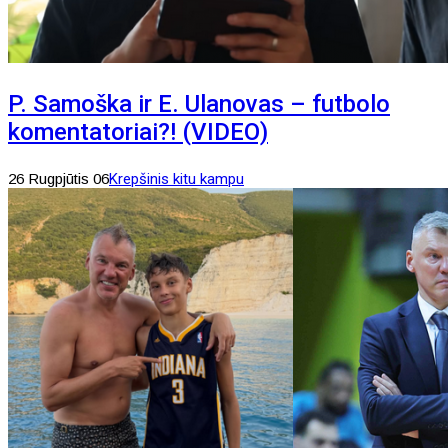
P. Samoška ir E. Ulanovas – futbolo
komentatoriai?! (VIDEO)
26 Rugpjūtis 06
Krepšinis kitu kampu