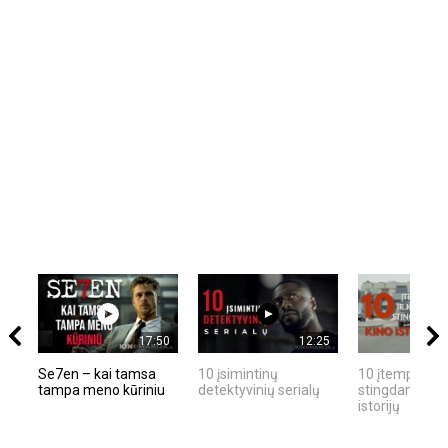
17:50
12:25
Se7en – kai tamsa
10 įsimintinų
10 įtemptų, kr
tampa meno kūriniu
detektyvinių serialų
stingdančių ki
istorijų