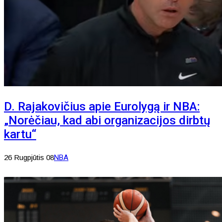
D. Rajakovičius apie Eurolygą ir NBA:
„Norėčiau, kad abi organizacijos dirbtų
kartu“
26 Rugpjūtis 08
NBA