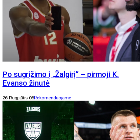
Po sugrįžimo į „Žalgirį“ – pirmoji K.
Evanso žinutė
26 Rugpjūtis 08
Rekomenduojame