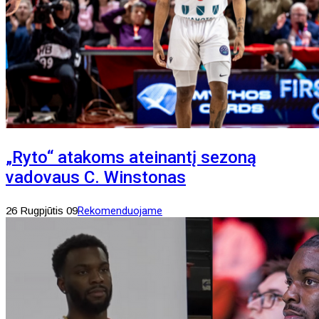
„Ryto“ atakoms ateinantį sezoną
vadovaus C. Winstonas
26 Rugpjūtis 09
Rekomenduojame