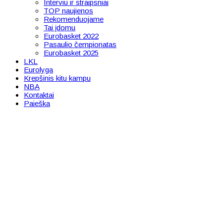
Interviu ir straipsniai
TOP naujienos
Rekomenduojame
Tai įdomu
Eurobasket 2022
Pasaulio čempionatas
Eurobasket 2025
LKL
Eurolyga
Krepšinis kitu kampu
NBA
Kontaktai
Paieška