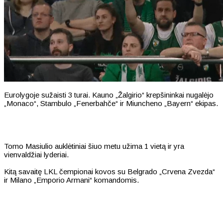
Eurolygoje sužaisti 3 turai. Kauno „Žalgirio“ krepšininkai nugalėjo
„Monaco“, Stambulo „Fenerbahče“ ir Miuncheno „Bayern“ ekipas.
Tomo Masiulio auklėtiniai šiuo metu užima 1 vietą ir yra
vienvaldžiai lyderiai.
Kitą savaitę LKL čempionai kovos su Belgrado „Crvena Zvezda“
ir Milano „Emporio Armani“ komandomis.