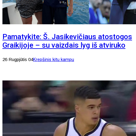
Pamatykite: Š. Jasikevičiaus atostogos
Graikijoje – su vaizdais lyg iš atviruko
26 Rugpjūtis 04
Krepšinis kitu kampu