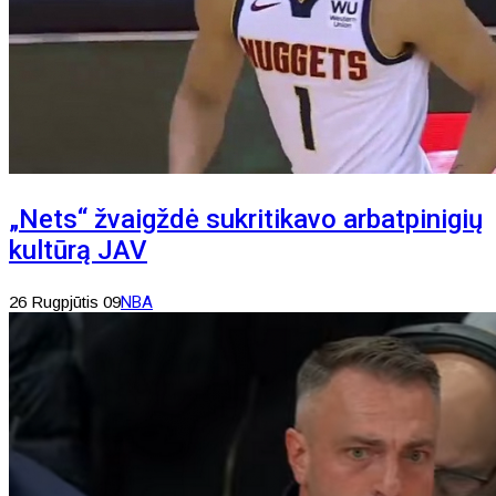
„Nets“ žvaigždė sukritikavo arbatpinigių
kultūrą JAV
26 Rugpjūtis 09
NBA