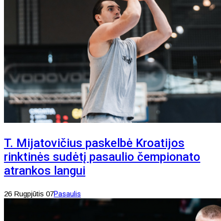
T. Mijatovičius paskelbė Kroatijos
rinktinės sudėtį pasaulio čempionato
atrankos langui
26 Rugpjūtis 07
Pasaulis