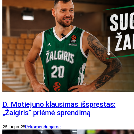
D. Motiejūno klausimas išspręstas:
„Žalgiris“ priėmė sprendimą
26 Liepa 28
Rekomenduojame