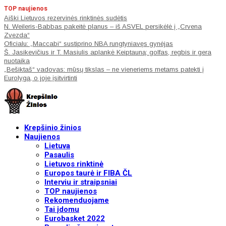
TOP naujienos
Aiški Lietuvos rezervinės rinktinės sudėtis
N. Weileris-Babbas pakeitė planus – iš ASVEL persikėlė į „Crvena
Zvezda“
Oficialu: „Maccabi“ sustiprino NBA rungtyniavęs gynėjas
Š. Jasikevičius ir T. Masiulis aplankė Keiptauną: golfas, regbis ir gera
nuotaika
„Bešiktaš“ vadovas: mūsų tikslas – ne vieneriems metams patekti į
Eurolygą, o joje įsitvirtinti
Krepšinio žinios
Naujienos
Lietuva
Pasaulis
Lietuvos rinktinė
Europos taurė ir FIBA ČL
Interviu ir straipsniai
TOP naujienos
Rekomenduojame
Tai įdomu
Eurobasket 2022