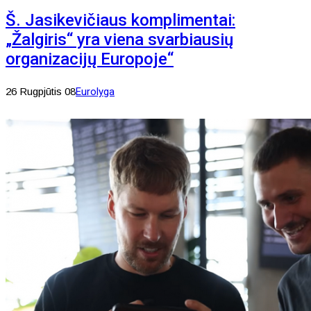
Š. Jasikevičiaus komplimentai:
„Žalgiris“ yra viena svarbiausių
organizacijų Europoje“
26 Rugpjūtis 08
Eurolyga