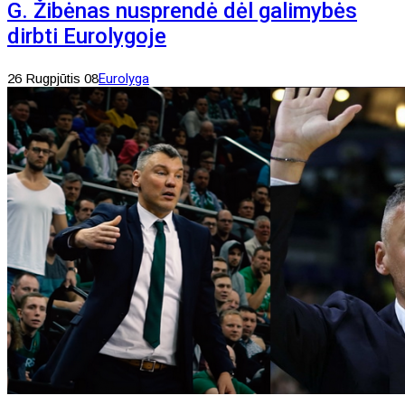
G. Žibėnas nusprendė dėl galimybės
dirbti Eurolygoje
26 Rugpjūtis 08
Eurolyga