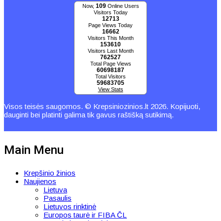
109
Now,
Online Users
Visitors Today
12713
Page Views Today
16662
Visitors This Month
153610
Visitors Last Month
762527
Total Page Views
60698187
Total Visitors
59683705
View Stats
Visos teisės saugomos. © Krepsiniozinios.lt 2026. Kopijuoti,
dauginti bei platinti galima tik gavus raštišką sutikimą.
Main Menu
Krepšinio žinios
Naujienos
Lietuva
Pasaulis
Lietuvos rinktinė
Europos taurė ir FIBA ČL