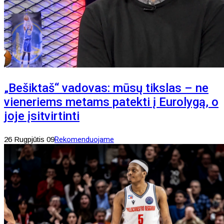
„Bešiktaš“ vadovas: mūsų tikslas – ne
vieneriems metams patekti į Eurolygą, o
joje įsitvirtinti
26 Rugpjūtis 09
Rekomenduojame