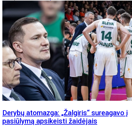
Derybų atomazga: „Žalgiris“ sureagavo į
pasiūlymą apsikeisti žaidėjais