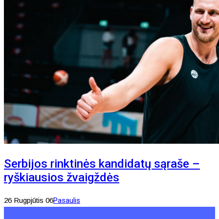
Serbijos rinktinės kandidatų sąraše –
ryškiausios žvaigždės
26 Rugpjūtis 06
Pasaulis