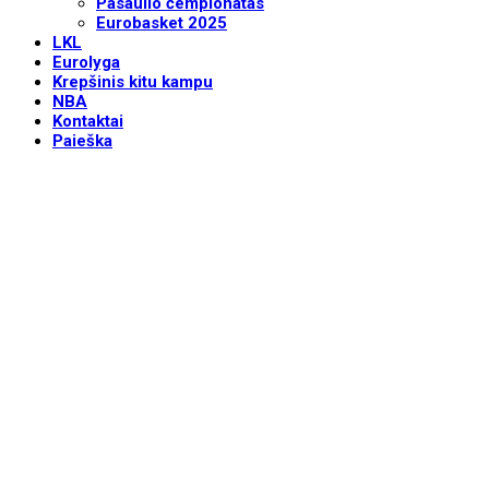
Pasaulio čempionatas
Eurobasket 2025
LKL
Eurolyga
Krepšinis kitu kampu
NBA
Kontaktai
Paieška