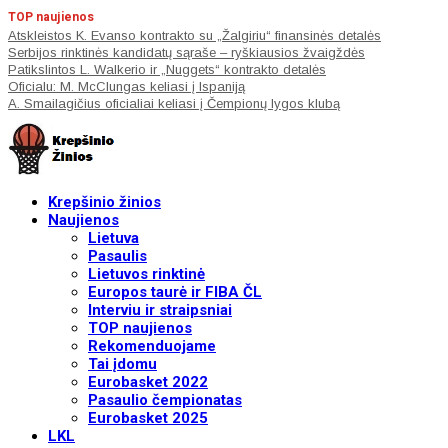
TOP naujienos
Atskleistos K. Evanso kontrakto su „Žalgiriu“ finansinės detalės
Serbijos rinktinės kandidatų sąraše – ryškiausios žvaigždės
Patikslintos L. Walkerio ir „Nuggets“ kontrakto detalės
Oficialu: M. McClungas keliasi į Ispaniją
A. Smailagičius oficialiai keliasi į Čempionų lygos klubą
Krepšinio žinios
Naujienos
Lietuva
Pasaulis
Lietuvos rinktinė
Europos taurė ir FIBA ČL
Interviu ir straipsniai
TOP naujienos
Rekomenduojame
Tai įdomu
Eurobasket 2022
Pasaulio čempionatas
Eurobasket 2025
LKL