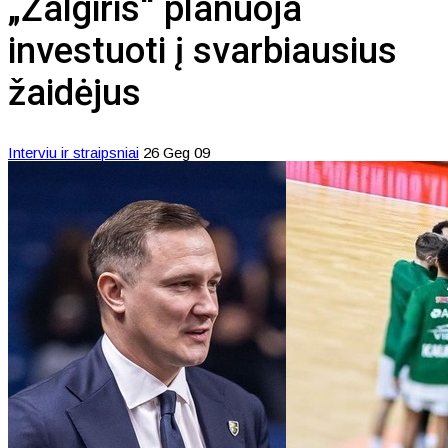
„Žalgiris“ planuoja
investuoti į svarbiausius
žaidėjus
Interviu ir straipsniai
26 Geg 09