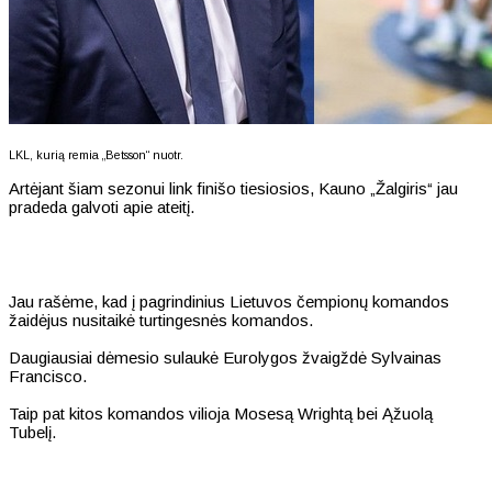
LKL, kurią remia „Betsson“ nuotr.
Artėjant šiam sezonui link finišo tiesiosios, Kauno „Žalgiris“ jau
pradeda galvoti apie ateitį.
Jau rašėme, kad į pagrindinius Lietuvos čempionų komandos
žaidėjus nusitaikė turtingesnės komandos.
Daugiausiai dėmesio sulaukė Eurolygos žvaigždė Sylvainas
Francisco.
Taip pat kitos komandos vilioja Mosesą Wrightą bei Ąžuolą
Tubelį.