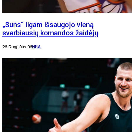
„Suns“ ilgam išsaugojo vieną
svarbiausių komandos žaidėjų
26 Rugpjūtis 06
NBA