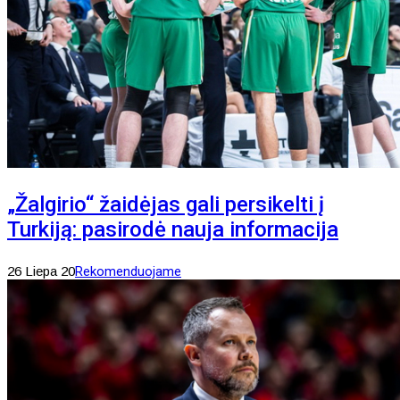
„Žalgirio“ žaidėjas gali persikelti į
Turkiją: pasirodė nauja informacija
26 Liepa 20
Rekomenduojame