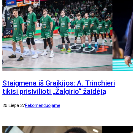
Staigmena iš Graikijos: A. Trinchieri
tikisi prisivilioti „Žalgirio“ žaidėją
26 Liepa 27
Rekomenduojame