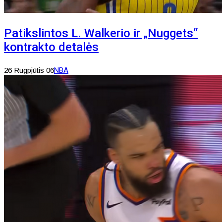
Patikslintos L. Walkerio ir „Nuggets“
kontrakto detalės
26 Rugpjūtis 06
NBA