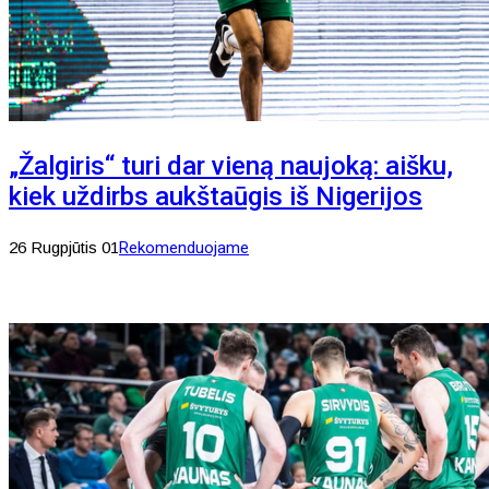
„Žalgiris“ turi dar vieną naujoką: aišku,
kiek uždirbs aukštaūgis iš Nigerijos
26 Rugpjūtis 01
Rekomenduojame