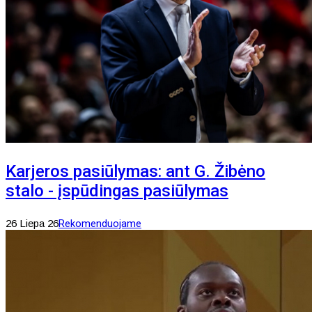
Karjeros pasiūlymas: ant G. Žibėno
stalo - įspūdingas pasiūlymas
26 Liepa 26
Rekomenduojame