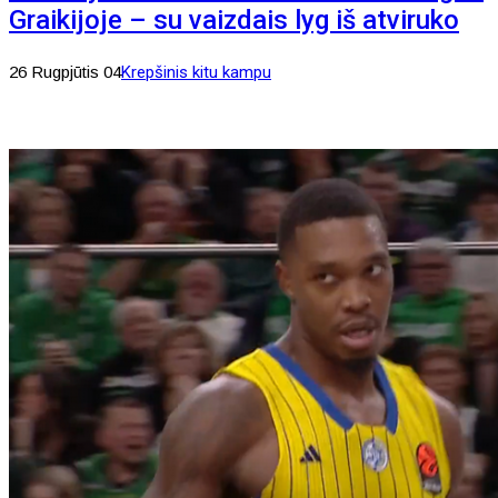
Graikijoje – su vaizdais lyg iš atviruko
26 Rugpjūtis 04
Krepšinis kitu kampu