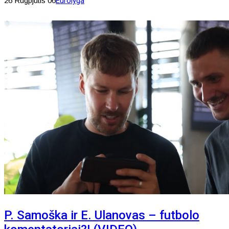
26 Rugpjūtis 06
Eurolyga
P. Samoška ir E. Ulanovas – futbolo