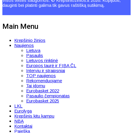
Visos teisės saugomos. © Krepsiniozinios.lt 2026. Kopijuoti,
dauginti bei platinti galima tik gavus raštišką sutikimą.
Main Menu
Krepšinio žinios
Naujienos
Lietuva
Pasaulis
Lietuvos rinktinė
Europos taurė ir FIBA ČL
Interviu ir straipsniai
TOP naujienos
Rekomenduojame
Tai įdomu
Eurobasket 2022
Pasaulio čempionatas
Eurobasket 2025
LKL
Eurolyga
Krepšinis kitu kampu
NBA
Kontaktai
Paieška