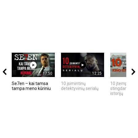
17:50
12:25
Se7en – kai tamsa
10 įsimintinų
10 įtemptų, kr
tampa meno kūriniu
detektyvinių serialų
stingdančių ki
istorijų