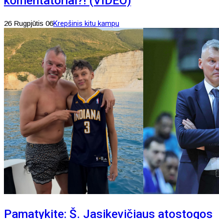
komentatoriai?! (VIDEO)
26 Rugpjūtis 06
Krepšinis kitu kampu
Pamatykite: Š. Jasikevičiaus atostogos