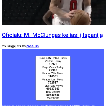
Oficialu: M. McClungas keliasi į Ispaniją
26 Rugpjūtis 06
Pasaulis
135
Now,
Online Users
Visitors Today
16979
Page Views Today
22993
Visitors This Month
110551
Visitors Last Month
762527
Total Page Views
60637843
Total Visitors
59640646
View Stats