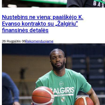
Nustebins ne vieną: paaiškėjo K.
Evanso kontrakto su „Žalgiriu“
finansinės detalės
26 Rugpjūtis 06
Rekomenduojame