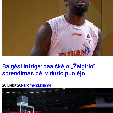
Baigėsi intriga: paaiškėjo „Žalgirio“
sprendimas dėl vidurio puolėjo
26 Liepa 26
Rekomenduojame