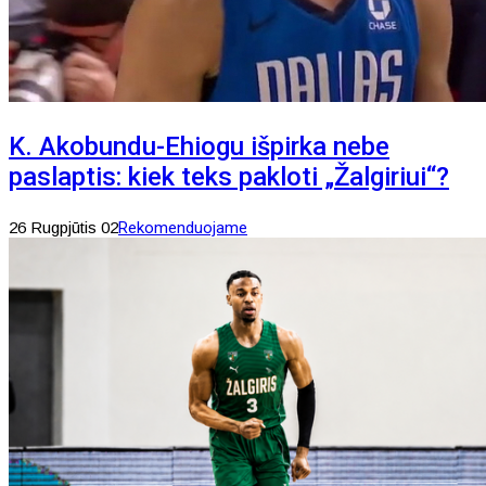
K. Akobundu-Ehiogu išpirka nebe
paslaptis: kiek teks pakloti „Žalgiriui“?
26 Rugpjūtis 02
Rekomenduojame