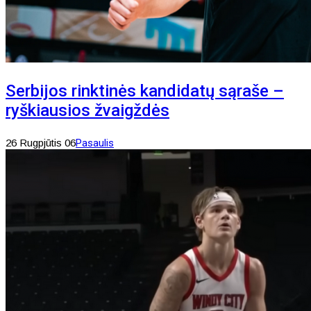
Serbijos rinktinės kandidatų sąraše –
ryškiausios žvaigždės
26 Rugpjūtis 06
Pasaulis