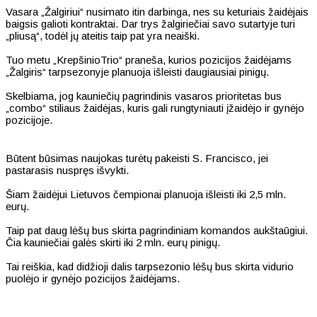
Vasara „Žalgiriui“ nusimato itin darbinga, nes su keturiais žaidėjais
baigsis galioti kontraktai. Dar trys žalgiriečiai savo sutartyje turi
„pliusą“, todėl jų ateitis taip pat yra neaiški.
Tuo metu „KrepšinioTrio“ praneša, kurios pozicijos žaidėjams
„Žalgiris“ tarpsezonyje planuoja išleisti daugiausiai pinigų.
Skelbiama, jog kauniečių pagrindinis vasaros prioritetas bus
„combo“ stiliaus žaidėjas, kuris gali rungtyniauti įžaidėjo ir gynėjo
pozicijoje.
Būtent būsimas naujokas turėtų pakeisti S. Francisco, jei
pastarasis nuspręs išvykti.
Šiam žaidėjui Lietuvos čempionai planuoja išleisti iki 2,5 mln.
eurų.
Taip pat daug lėšų bus skirta pagrindiniam komandos aukštaūgiui.
Čia kauniečiai galės skirti iki 2 mln. eurų pinigų.
Tai reiškia, kad didžioji dalis tarpsezonio lėšų bus skirta vidurio
puolėjo ir gynėjo pozicijos žaidėjams.