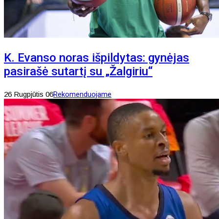
K. Evanso noras išpildytas: gynėjas
pasirašė sutartį su „Žalgiriu“
26 Rugpjūtis 06
Rekomenduojame