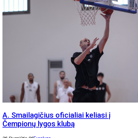
A. Smailagičius oficialiai keliasi į
Čempionų lygos klubą