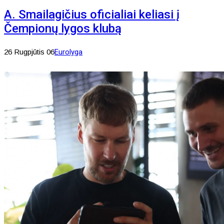
A. Smailagičius oficialiai keliasi į
Čempionų lygos klubą
26 Rugpjūtis 06
Eurolyga