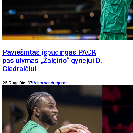
Paviešintas įspūdingas PAOK
pasiūlymas „Žalgirio“ gynėjui D.
Giedraičiui
26 Rugpjūtis 07
Rekomenduojame