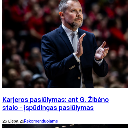
Karjeros pasiūlymas: ant G. Žibėno
stalo - įspūdingas pasiūlymas
26 Liepa 26
Rekomenduojame