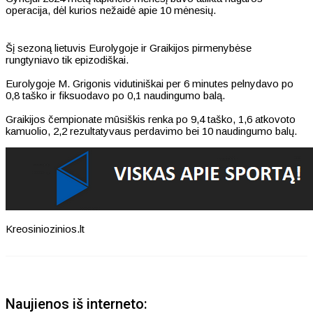
operacija, dėl kurios nežaidė apie 10 mėnesių.
Šį sezoną lietuvis Eurolygoje ir Graikijos pirmenybėse
rungtyniavo tik epizodiškai.
Eurolygoje M. Grigonis vidutiniškai per 6 minutes pelnydavo po
0,8 taško ir fiksuodavo po 0,1 naudingumo balą.
Graikijos čempionate mūsiškis renka po 9,4 taško, 1,6 atkovoto
kamuolio, 2,2 rezultatyvaus perdavimo bei 10 naudingumo balų.
Kreosiniozinios.lt
Naujienos iš interneto: