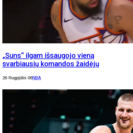
„Suns“ ilgam išsaugojo vieną
svarbiausių komandos žaidėjų
26 Rugpjūtis 06
NBA