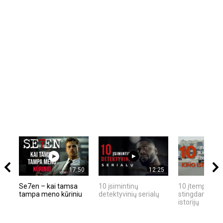
17:50
12:25
Se7en – kai tamsa
10 įsimintinų
10 įtemptų, kr
tampa meno kūriniu
detektyvinių serialų
stingdančių ki
istorijų