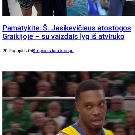
Pamatykite: Š. Jasikevičiaus atostogos
Graikijoje – su vaizdais lyg iš atviruko
26 Rugpjūtis 04
Krepšinis kitu kampu