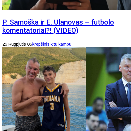
P. Samoška ir E. Ulanovas – futbolo
komentatoriai?! (VIDEO)
26 Rugpjūtis 06
Krepšinis kitu kampu