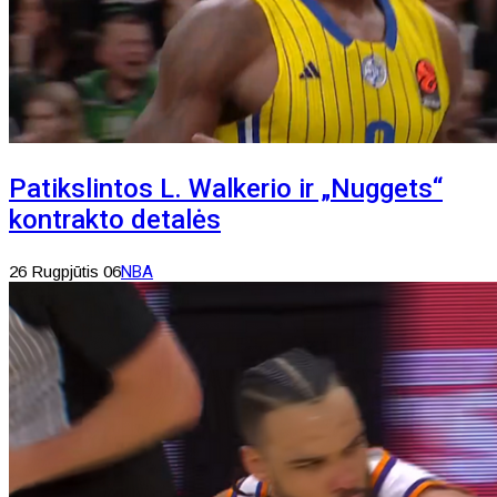
Patikslintos L. Walkerio ir „Nuggets“
kontrakto detalės
26 Rugpjūtis 06
NBA