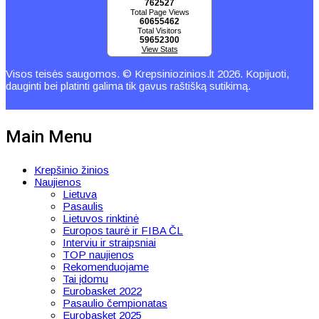
762527
Total Page Views
60655462
Total Visitors
59652300
View Stats
Visos teisės saugomos. © Krepsiniozinios.lt 2026. Kopijuoti,
dauginti bei platinti galima tik gavus raštišką sutikimą.
Main Menu
Krepšinio žinios
Naujienos
Lietuva
Pasaulis
Lietuvos rinktinė
Europos taurė ir FIBA ČL
Interviu ir straipsniai
TOP naujienos
Rekomenduojame
Tai įdomu
Eurobasket 2022
Pasaulio čempionatas
Eurobasket 2025