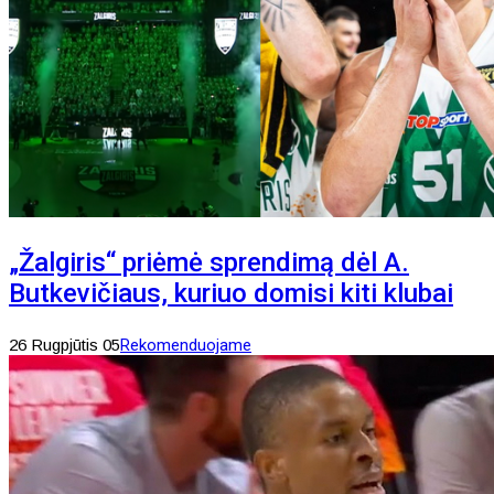
„Žalgiris“ priėmė sprendimą dėl A.
Butkevičiaus, kuriuo domisi kiti klubai
26 Rugpjūtis 05
Rekomenduojame