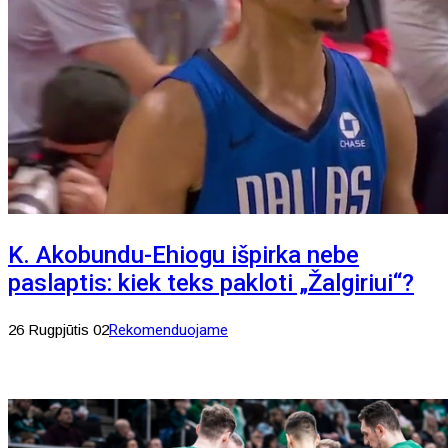
K. Akobundu-Ehiogu išpirka nebe
paslaptis: kiek teks pakloti „Žalgiriui“?
26 Rugpjūtis 02
Rekomenduojame