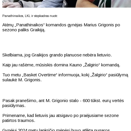
Panathinaikos, LKL ir stopkadras nuotr.
Atėnų „Panathinaikos“ komandos gynėjas Marius Grigonis po
sezono paliks Graikiją.
Skelbiama, jog Graikijos grando planuose nebėra lietuvio.
Kaip jau rašėme, mūsiskis domina Kauno „Žalgirio“ komandą.
Tuo metu „Basket Overtime“ informuoja, kokį „Žalgirio“ pasiūlymą
sulaukė M. Grigonis.
Pasak pranešimo, ant M. Grigonio stalo - 600 tūkst. eurų vertės
pasiūlymas.
Primename, kad lietuvis jau atsigavo po praėjusiame sezone
patirtos traumos.
Gynėjui 2024 metų lapkričio mėnėsį buvo atlikta nugaros