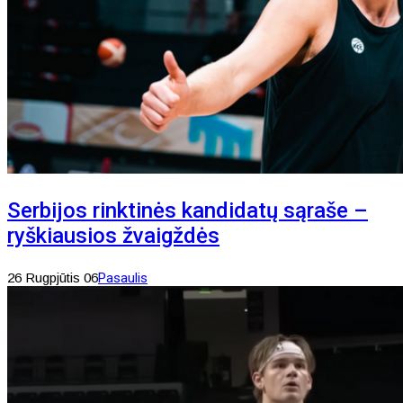
Serbijos rinktinės kandidatų sąraše –
ryškiausios žvaigždės
26 Rugpjūtis 06
Pasaulis