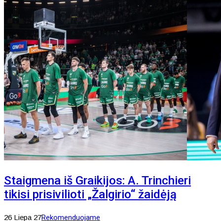
Staigmena iš Graikijos: A. Trinchieri
tikisi prisivilioti „Žalgirio“ žaidėją
26 Liepa 27
Rekomenduojame