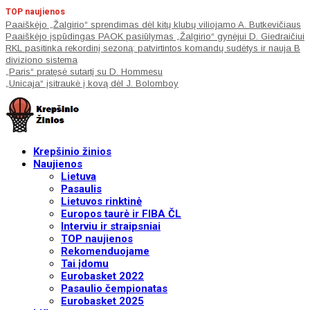
TOP naujienos
Paaiškėjo „Žalgirio“ sprendimas dėl kitų klubų viliojamo A. Butkevičiaus
Paaiškėjo įspūdingas PAOK pasiūlymas „Žalgirio“ gynėjui D. Giedraičiui
RKL pasitinka rekordinį sezoną: patvirtintos komandų sudėtys ir nauja B
diviziono sistema
„Paris“ pratęsė sutartį su D. Hommesu
„Unicaja“ įsitraukė į kovą dėl J. Bolomboy
Krepšinio žinios
Naujienos
Lietuva
Pasaulis
Lietuvos rinktinė
Europos taurė ir FIBA ČL
Interviu ir straipsniai
TOP naujienos
Rekomenduojame
Tai įdomu
Eurobasket 2022
Pasaulio čempionatas
Eurobasket 2025