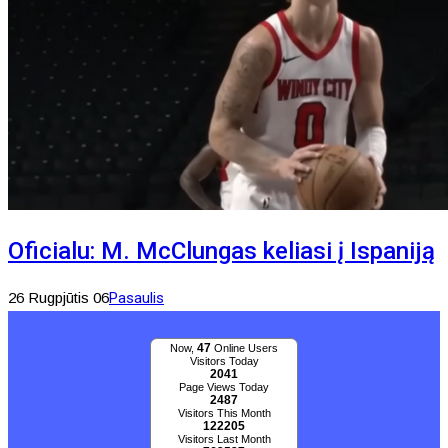
Oficialu: M. McClungas keliasi į Ispaniją
26 Rugpjūtis 06
Pasaulis
47
Now,
Online Users
Visitors Today
2041
Page Views Today
2487
Visitors This Month
122205
Visitors Last Month