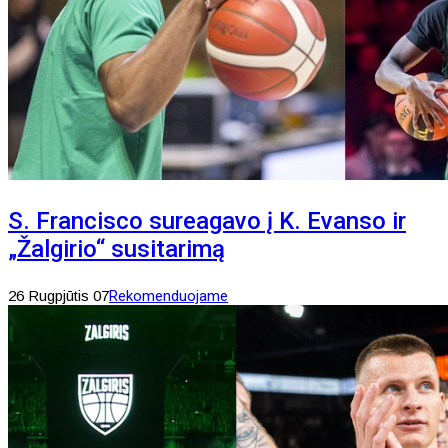
S. Francisco sureagavo į K. Evanso ir
„Žalgirio“ susitarimą
26 Rugpjūtis 07
Rekomenduojame