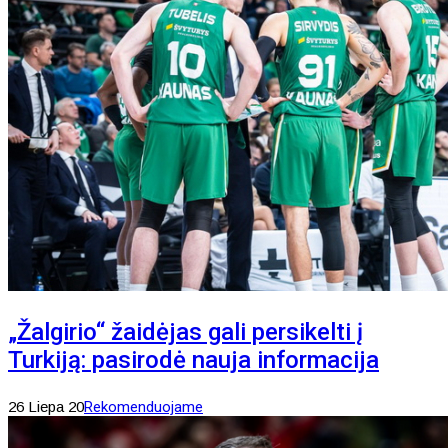
„Žalgirio“ žaidėjas gali persikelti į
Turkiją: pasirodė nauja informacija
26 Liepa 20
Rekomenduojame