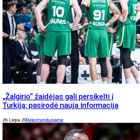
„Žalgirio“ žaidėjas gali persikelti į
Turkiją: pasirodė nauja informacija
26 Liepa 20
Rekomenduojame