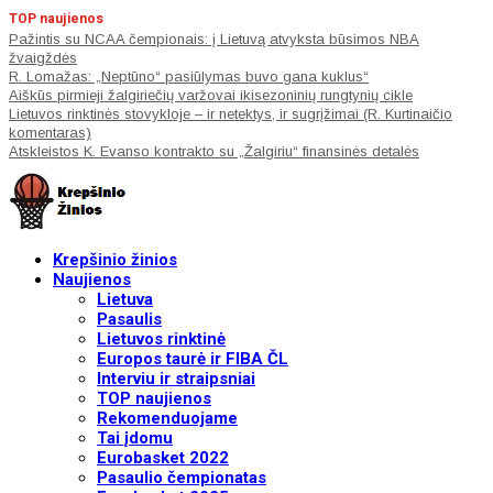
TOP naujienos
Pažintis su NCAA čempionais: į Lietuvą atvyksta būsimos NBA
žvaigždės
R. Lomažas: „Neptūno“ pasiūlymas buvo gana kuklus“
Aiškūs pirmieji žalgiriečių varžovai ikisezoninių rungtynių cikle
Lietuvos rinktinės stovykloje – ir netektys, ir sugrįžimai (R. Kurtinaičio
komentaras)
Atskleistos K. Evanso kontrakto su „Žalgiriu“ finansinės detalės
Krepšinio žinios
Naujienos
Lietuva
Pasaulis
Lietuvos rinktinė
Europos taurė ir FIBA ČL
Interviu ir straipsniai
TOP naujienos
Rekomenduojame
Tai įdomu
Eurobasket 2022
Pasaulio čempionatas