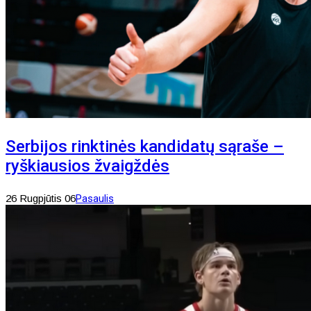
Serbijos rinktinės kandidatų sąraše –
ryškiausios žvaigždės
26 Rugpjūtis 06
Pasaulis