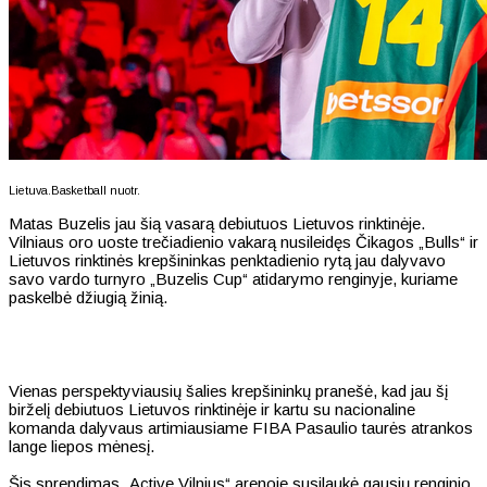
Lietuva.Basketball nuotr.
Matas Buzelis jau šią vasarą debiutuos Lietuvos rinktinėje.
Vilniaus oro uoste trečiadienio vakarą nusileidęs Čikagos „Bulls“ ir
Lietuvos rinktinės krepšininkas penktadienio rytą jau dalyvavo
savo vardo turnyro „Buzelis Cup“ atidarymo renginyje, kuriame
paskelbė džiugią žinią.
Vienas perspektyviausių šalies krepšininkų pranešė, kad jau šį
birželį debiutuos Lietuvos rinktinėje ir kartu su nacionaline
komanda dalyvaus artimiausiame FIBA Pasaulio taurės atrankos
lange liepos mėnesį.
Šis sprendimas „Active Vilnius“ arenoje susilaukė gausių renginio