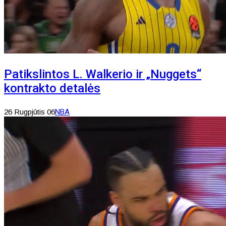
Patikslintos L. Walkerio ir „Nuggets“
kontrakto detalės
26 Rugpjūtis 06
NBA