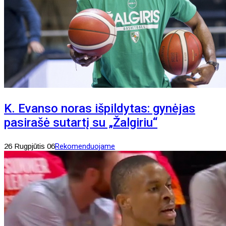
K. Evanso noras išpildytas: gynėjas
pasirašė sutartį su „Žalgiriu“
26 Rugpjūtis 06
Rekomenduojame