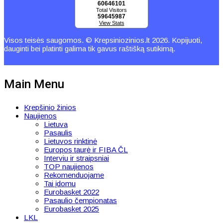
60646101
Total Visitors
59645987
View Stats
Visos teisės saugomos. © Krepsiniozinios.lt 2026. Kopijuoti,
dauginti bei platinti galima tik gavus raštišką sutikimą.
Main Menu
Krepšinio žinios
Naujienos
Lietuva
Pasaulis
Lietuvos rinktinė
Europos taurė ir FIBA ČL
Interviu ir straipsniai
TOP naujienos
Rekomenduojame
Tai įdomu
Eurobasket 2022
Pasaulio čempionatas
Eurobasket 2025
LKL