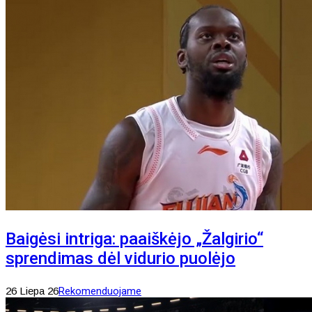
Baigėsi intriga: paaiškėjo „Žalgirio“
sprendimas dėl vidurio puolėjo
26 Liepa 26
Rekomenduojame