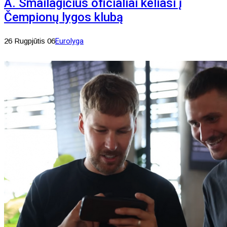
A. Smailagičius oficialiai keliasi į
Čempionų lygos klubą
26 Rugpjūtis 06
Eurolyga