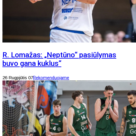
R. Lomažas: „Neptūno“ pasiūlymas
buvo gana kuklus“
26 Rugpjūtis 07
Rekomenduojame