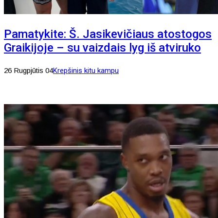
Pamatykite: Š. Jasikevičiaus atostogos
Graikijoje – su vaizdais lyg iš atviruko
26 Rugpjūtis 04
Krepšinis kitu kampu