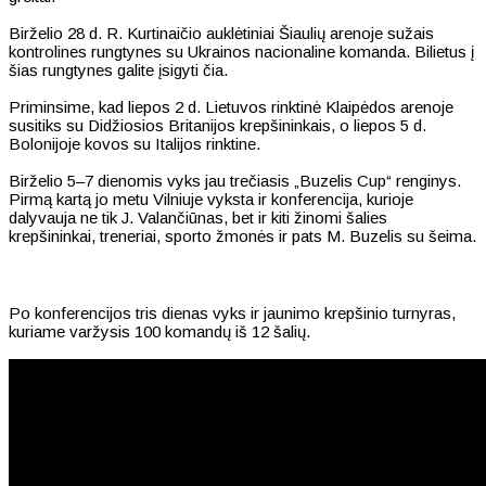
Birželio 28 d. R. Kurtinaičio auklėtiniai Šiaulių arenoje sužais
kontrolines rungtynes su Ukrainos nacionaline komanda. Bilietus į
šias rungtynes galite įsigyti čia.
Priminsime, kad liepos 2 d. Lietuvos rinktinė Klaipėdos arenoje
susitiks su Didžiosios Britanijos krepšininkais, o liepos 5 d.
Bolonijoje kovos su Italijos rinktine.
Birželio 5–7 dienomis vyks jau trečiasis „Buzelis Cup“ renginys.
Pirmą kartą jo metu Vilniuje vyksta ir konferencija, kurioje
dalyvauja ne tik J. Valančiūnas, bet ir kiti žinomi šalies
krepšininkai, treneriai, sporto žmonės ir pats M. Buzelis su šeima.
Po konferencijos tris dienas vyks ir jaunimo krepšinio turnyras,
kuriame varžysis 100 komandų iš 12 šalių.