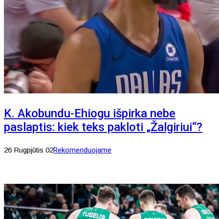
K. Akobundu-Ehiogu išpirka nebe
paslaptis: kiek teks pakloti „Žalgiriui“?
26 Rugpjūtis 02
Rekomenduojame