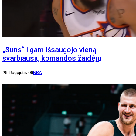
„Suns“ ilgam išsaugojo vieną
svarbiausių komandos žaidėjų
26 Rugpjūtis 06
NBA