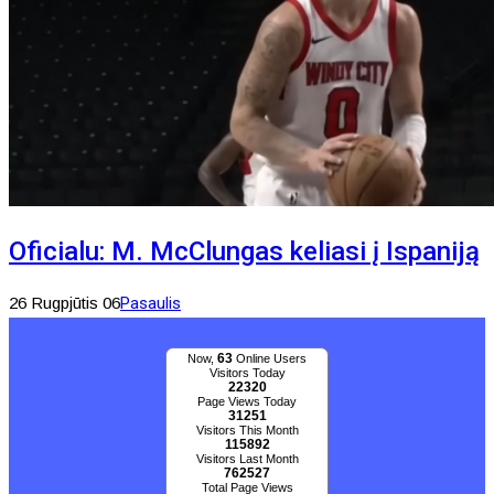
Oficialu: M. McClungas keliasi į Ispaniją
26 Rugpjūtis 06
Pasaulis
63
Now,
Online Users
Visitors Today
22320
Page Views Today
31251
Visitors This Month
115892
Visitors Last Month
762527
Total Page Views