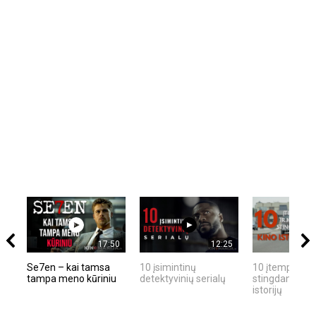
17:50
12:25
Se7en – kai tamsa
10 įsimintinų
10 įtemptų, kr
tampa meno kūriniu
detektyvinių serialų
stingdančių ki
istorijų