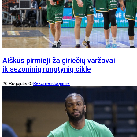
Aiškūs pirmieji žalgiriečių varžovai
ikisezoninių rungtynių cikle
26 Rugpjūtis 07
Rekomenduojame