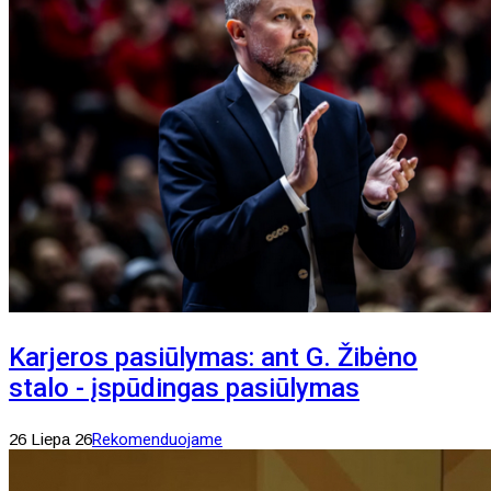
Karjeros pasiūlymas: ant G. Žibėno
stalo - įspūdingas pasiūlymas
26 Liepa 26
Rekomenduojame