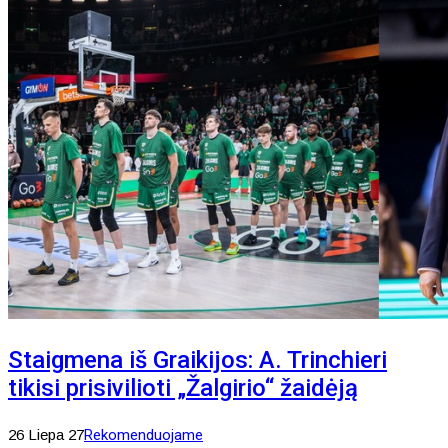
Staigmena iš Graikijos: A. Trinchieri
tikisi prisivilioti „Žalgirio“ žaidėją
26 Liepa 27
Rekomenduojame