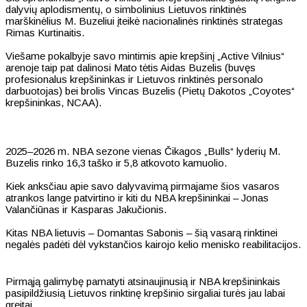
dalyvių aplodismentų, o simbolinius Lietuvos rinktinės
marškinėlius M. Buzeliui įteikė nacionalinės rinktinės strategas
Rimas Kurtinaitis.
Viešame pokalbyje savo mintimis apie krepšinį „Active Vilnius“
arenoje taip pat dalinosi Mato tėtis Aidas Buzelis (buvęs
profesionalus krepšininkas ir Lietuvos rinktinės personalo
darbuotojas) bei brolis Vincas Buzelis (Pietų Dakotos „Coyotes“
krepšininkas, NCAA).
2025–2026 m. NBA sezone vienas Čikagos „Bulls“ lyderių M.
Buzelis rinko 16,3 taško ir 5,8 atkovoto kamuolio.
Kiek anksčiau apie savo dalyvavimą pirmajame šios vasaros
atrankos lange patvirtino ir kiti du NBA krepšininkai – Jonas
Valančiūnas ir Kasparas Jakučionis.
Kitas NBA lietuvis – Domantas Sabonis – šią vasarą rinktinei
negalės padėti dėl vykstančios kairojo kelio menisko reabilitacijos.
Pirmąją galimybę pamatyti atsinaujinusią ir NBA krepšininkais
pasipildžiusią Lietuvos rinktinę krepšinio sirgaliai turės jau labai
greitai.