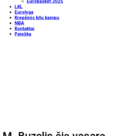
Eurobasket 2025
LKL
Eurolyga
Krepšinis kitu kampu
NBA
Kontaktai
Paieška