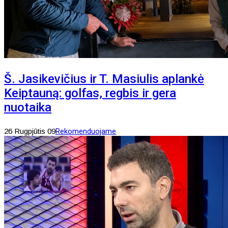
Š. Jasikevičius ir T. Masiulis aplankė
Keiptauną: golfas, regbis ir gera
nuotaika
26 Rugpjūtis 09
Rekomenduojame