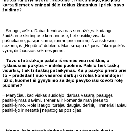
karta šiemet vieningai dėjo tokius žingsnius į priekį savo
žaidime?
– Smagu, aišku. Dabar bendravimas sumažėjęs, kadangi
žaidžiame skirtingose komandose, bet susitikę visada
pašnekame, pasijuokiame, turime prisiminimų iš ankstesnių
sezonų, iš „Neptūno“ dublerių. Man smagu už juos. Tikrai puikūs
vyrai, didžiausios sėkmės jiems.
–
Tavo statistikoje pakilo iš esmės visi rodikliai, o
ryškiausias pokytis – indėlis puolime. Pakilo tiek taškų
vidurkis, tiek tritaškių pataikymas. Kaip pavyko prieiti prie
to – pradedant nuo vasaros darbų iki rolės komandoje ir
lūžio, kuomet iš gynybinio žaidėjo pavyko išsikovoti rolę
puolime?
– Manyčiau, kad viskas susidėjo: darbas vasarą, paaugęs
pasitikėjimas savimi. Treneriai ir komanda man įnešė to
pasitikėjimo. Rolė išaugo, turėjau daugiau derinių. Treneriai labiau
pasitikėjo ir nestatė į nepatogias pozicijas.
–
Įdomu, kaip atrodė darbas kartu su trenerių duetu –