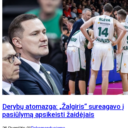
Derybų atomazga: „Žalgiris“ sureagavo į
pasiūlymą apsikeisti žaidėjais
26 Rugpjūtis 01