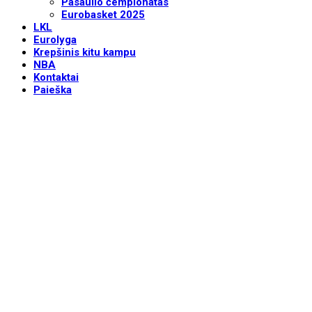
Pasaulio čempionatas
Eurobasket 2025
LKL
Eurolyga
Krepšinis kitu kampu
NBA
Kontaktai
Paieška