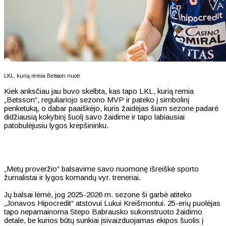
LKL, kurią remia Betsson nuotr.
Kiek anksčiau jau buvo skelbta, kas tapo LKL, kurią remia
„Betsson“, reguliariojo sezono MVP ir pateko į simbolinį
penketuką, o dabar paaiškėjo, kuris žaidėjas šiam sezone padarė
didžiausią kokybinį šuolį savo žaidime ir tapo labiausiai
patobulėjusiu lygos krepšininku.
„Metų proveržio“ balsavime savo nuomonę išreiškė sporto
žurnalistai ir lygos komandų vyr. treneriai.
Jų balsai lėmė, jog 2025-2026 m. sezone ši garbė atiteko
„Jonavos Hipocredit“ atstovui Lukui Kreišmontui. 25-erių puolėjas
tapo nepamainoma Stepo Babrausko sukonstruoto žaidimo
detale, be kurios būtų sunkiai įsivaizduojamas ekipos šuolis į