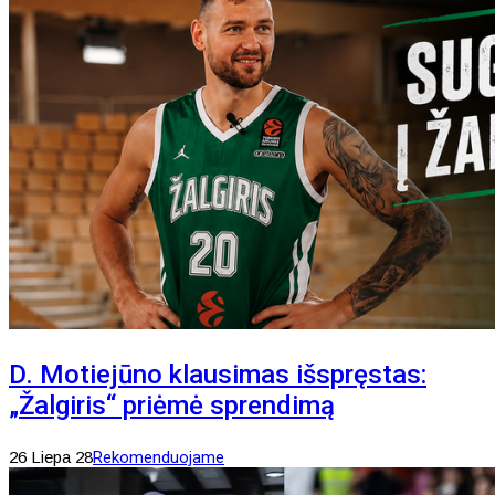
D. Motiejūno klausimas išspręstas:
„Žalgiris“ priėmė sprendimą
26 Liepa 28
Rekomenduojame