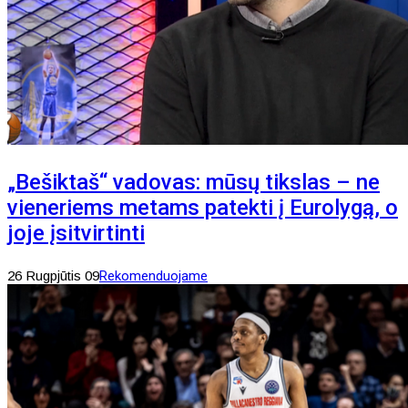
„Bešiktaš“ vadovas: mūsų tikslas – ne
vieneriems metams patekti į Eurolygą, o
joje įsitvirtinti
26 Rugpjūtis 09
Rekomenduojame