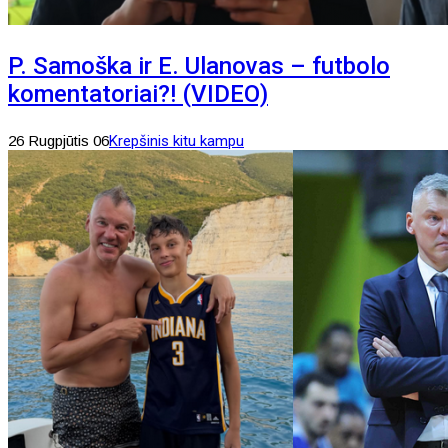
P. Samoška ir E. Ulanovas – futbolo
komentatoriai?! (VIDEO)
26 Rugpjūtis 06
Krepšinis kitu kampu