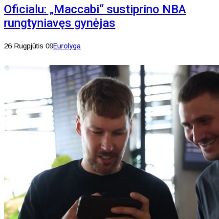
Oficialu: „Maccabi“ sustiprino NBA
rungtyniavęs gynėjas
26 Rugpjūtis 09
Eurolyga