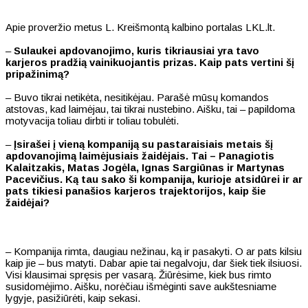
Apie proveržio metus L. Kreišmontą kalbino portalas LKL.lt.
–
Sulaukei apdovanojimo, kuris tikriausiai yra tavo
karjeros pradžią vainikuojantis prizas. Kaip pats vertini šį
pripažinimą?
– Buvo tikrai netikėta, nesitikėjau. Parašė mūsų komandos
atstovas, kad laimėjau, tai tikrai nustebino. Aišku, tai – papildoma
motyvacija toliau dirbti ir toliau tobulėti.
–
Įsirašei į vieną kompaniją su pastaraisiais metais šį
apdovanojimą laimėjusiais žaidėjais. Tai – Panagiotis
Kalaitzakis, Matas Jogėla, Ignas Sargiūnas ir Martynas
Pacevičius. Ką tau sako ši kompanija, kurioje atsidūrei ir ar
pats tikiesi panašios karjeros trajektorijos, kaip šie
žaidėjai?
– Kompanija rimta, daugiau nežinau, ką ir pasakyti. O ar pats kilsiu
kaip jie – bus matyti. Dabar apie tai negalvoju, dar šiek tiek ilsiuosi.
Visi klausimai spręsis per vasarą. Žiūrėsime, kiek bus rimto
susidomėjimo. Aišku, norėčiau išmėginti save aukštesniame
lygyje, pasižiūrėti, kaip sekasi.