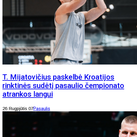
T. Mijatovičius paskelbė Kroatijos
rinktinės sudėtį pasaulio čempionato
atrankos langui
26 Rugpjūtis 07
Pasaulis