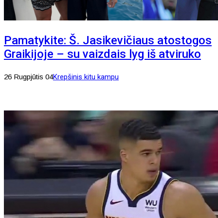
Pamatykite: Š. Jasikevičiaus atostogos
Graikijoje – su vaizdais lyg iš atviruko
26 Rugpjūtis 04
Krepšinis kitu kampu