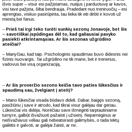
išvis super – visur esi pažįstamas, nuėjus į parduotuvę ar kavos,
visi tave pažįsta, šiltai bendrauja. Pradedant nuo treniruočių – esi
aprengtas, viskuo pasirūpinta, tau lieka tik eiti dirbti ir kovoti už
miestą bei fanus.
–
Prieš tai irgi teko turėti sunkių sezonų Jonavoje, bet šis
– savotiškai įspūdingas dėl to, kad galiausiai pavyko
pasiekti atkrintamąsias. Ar šis sezonas užgrūdino
ateičiai?
– Manyčiau, kad taip. Psichologinis spaudimas buvo didesnis nei
fizinis nuovargis. Tai užgrūdino ne tik mane, bet ir trenerius,
vadovus bei visą organizaciją.
–
Ar šis proveržio sezono keičia tavo paties lūkesčius ir
spaudimą sau, žvelgiant į ateitį?
– Mano lūkesčiai visada būdavo dideli. Dabar, baigęs sezoną,
pasižiūriu į save ir atrodo, kad tikrai visur galėjau dar geriau.
Lūkesčiai vis didėja. Norėčiau save išmėginti tarptautiniame
turnyre, galbūt išvažiuoti pažaisti į užsienį. Nepamėginus ar
neišvažiavus vėliau gali nebeatsirasti galimybės, o tada tektų
gailėtis ir galvoti, ar galėjai žaisti, ar ne.