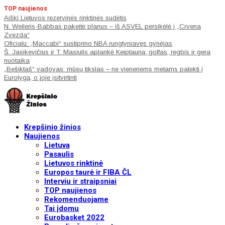
TOP naujienos
Aiški Lietuvos rezervinės rinktinės sudėtis
N. Weileris-Babbas pakeitė planus – iš ASVEL persikėlė į „Crvena
Zvezda“
Oficialu: „Maccabi“ sustiprino NBA rungtyniavęs gynėjas
Š. Jasikevičius ir T. Masiulis aplankė Keiptauną: golfas, regbis ir gera
nuotaika
„Bešiktaš“ vadovas: mūsų tikslas – ne vieneriems metams patekti į
Eurolygą, o joje įsitvirtinti
Krepšinio žinios
Naujienos
Lietuva
Pasaulis
Lietuvos rinktinė
Europos taurė ir FIBA ČL
Interviu ir straipsniai
TOP naujienos
Rekomenduojame
Tai įdomu
Eurobasket 2022