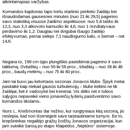
atkrintamąsias varžybas.
Komandos kapitonas tapo tvirtu startinio penketo žaidėju bei
išnaudodamas gausesnes minutes (nuo 21 iki 29,5) pagerino
savo statistiką visuose žaidimo aspektuose: nuo 5,8 taško iki
12,3, nuo 3,3 atkovoto kamuolio iki 4,6, nuo 1 rezultatyvaus
perdavimo iki 1,2. Daugiau nei dvigubai išaugo žaidėjo
efektyvumas, pernai siekęs 7,1 naudingumo balo, o šiemet – net
14,6.
Negana to, 199 cm ūgio plungiškis pastebimai pagerino ir savo
taiklumą. Dvitaškių – nuo 56 iki 58 proc., tritaškių – nuo 38 iki 48
proc., baudų metimų – nuo 75 iki 80 proc.
Jam tai buvo jau ketvirtasis sezonas Jonavos klube. Šįsyk metai
pasitaikė kaip niekad gausūs turbulencijų – klube keitėsi ne tik
žaidėjai, bet ir vadovybė bei treneriai. Vis dėlto net ir tokios
sąlygos nepaveikė vieno jonaviečių lyderių pasišventimo savo
komandos tikslams.
Nors L. Kreišmontas dar nežino, kur rungtyniaus kitą sezoną, jis
neslepia, kad nori išsimėginti save tarptautiniame turnyre. Be to,
krepšininkas negailėjo gražių žodžių Jonavos organizacijai, kuri
jam suteikė šansą po etapo Klaipėdos „Neptūno“ sistemoje.