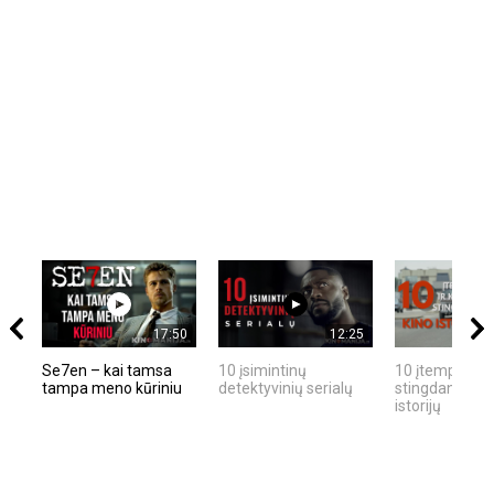
17:50
12:25
Se7en – kai tamsa
10 įsimintinų
10 įtemptų, kr
tampa meno kūriniu
detektyvinių serialų
stingdančių ki
istorijų