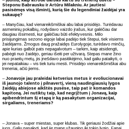
Steponu Babrausku ir Artūru Milakniu. Ar jautiesi
pasisėmęs visą išmintį, kurią šie du legendiniai žaidėjai yra
sukaupę?
– Manyčiau, kad vienareikšmiškai abu labai prisidėjo. Turėdavau
asmeninių pokalbių, rodydavo vaizdo įrašus, kur galėčiau dar
daugiau išsimesti, kur galėčiau būti efektyvesnis. Milo
prisijungimas sezono eigoje labai padėjo tiek Stepui, tiek visiems
žaidėjams. Žmogus daug pražaidęs Eurolygoje, turėdavo minčių,
apie kurias galbūt pats nepagalvotum – tarkim, kaip atsidengti,
pabėgti nuo žaidėjo, geriau išeiti per užtvarą. Stepas mane žino
nuo praeitų metų, jis įnešdavo pasitikėjimo, kad galiu pataikyti, o
jei nepataikiau – vis tiek turiu mesti. Prisidėjo vienareikšmiškai abu
treneriai, ačiū jiems.
–
Jonavoje jau praleidai ketverius metus ir evoliucionavai
iš jaunojo talento į pilnavertį, vieną naudingiausių lygos
žaidėjų abiejose aikštės pusėse, taip pat ir komandos
kapitoną. Jei nutiktų taip, kad negrįžtum į Jonavą, kaip
apibendrintum šį etapą ir ką pasakytum organizacijai,
sirgaliams, treneriams?
– Jonava – super miestas, super klubas. Tik geriausi žodžiai apie
juos. Galiu pasakyti, kad jie mane užaugino iki tokio lygio. Fanai