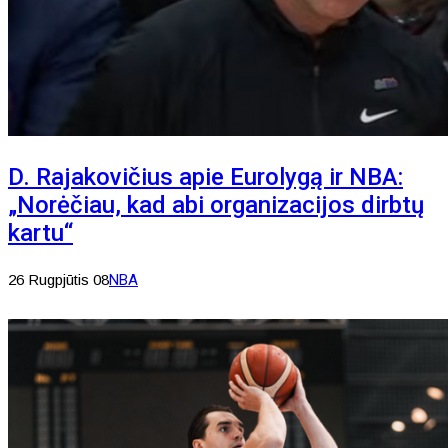
D. Rajakovičius apie Eurolygą ir NBA:
„Norėčiau, kad abi organizacijos dirbtų
kartu“
26 Rugpjūtis 08
NBA