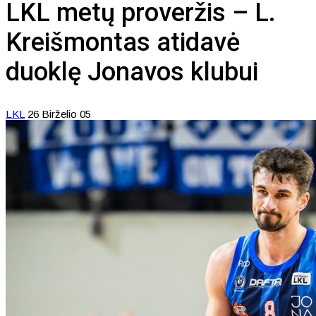
LKL metų proveržis – L.
Kreišmontas atidavė
duoklę Jonavos klubui
LKL
26 Birželio 05