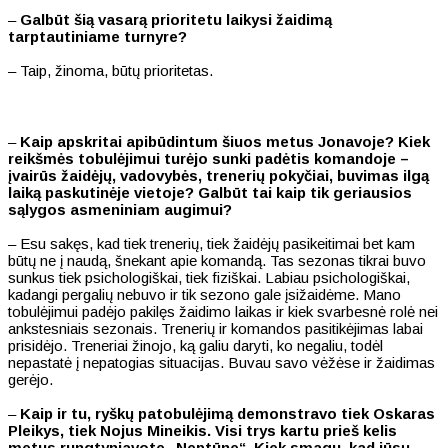
–
Galbūt šią vasarą prioritetu laikysi žaidimą
tarptautiniame turnyre?
– Taip, žinoma, būtų prioritetas.
–
Kaip apskritai apibūdintum šiuos metus Jonavoje? Kiek
reikšmės tobulėjimui turėjo sunki padėtis komandoje –
įvairūs žaidėjų, vadovybės, trenerių pokyčiai, buvimas ilgą
laiką paskutinėje vietoje? Galbūt tai kaip tik geriausios
sąlygos asmeniniam augimui?
– Esu sakęs, kad tiek trenerių, tiek žaidėjų pasikeitimai bet kam
būtų ne į naudą, šnekant apie komandą. Tas sezonas tikrai buvo
sunkus tiek psichologiškai, tiek fiziškai. Labiau psichologiškai,
kadangi pergalių nebuvo ir tik sezono gale įsižaidėme. Mano
tobulėjimui padėjo pakilęs žaidimo laikas ir kiek svarbesnė rolė nei
ankstesniais sezonais. Trenerių ir komandos pasitikėjimas labai
prisidėjo. Treneriai žinojo, ką galiu daryti, ko negaliu, todėl
nepastatė į nepatogias situacijas. Buvau savo vėžėse ir žaidimas
gerėjo.
–
Kaip ir tu, ryškų patobulėjimą demonstravo tiek Oskaras
Pleikys, tiek Nojus Mineikis. Visi trys kartu prieš kelis
metus rungtyniavote „Neptūne“. Kiek smagu, kad jūsų