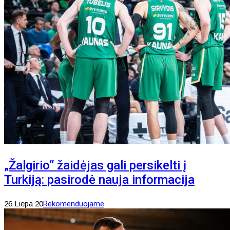
„Žalgirio“ žaidėjas gali persikelti į
Turkiją: pasirodė nauja informacija
26 Liepa 20
Rekomenduojame