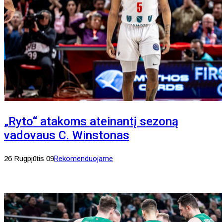
„Ryto“ atakoms ateinantį sezoną
vadovaus C. Winstonas
26 Rugpjūtis 09
Rekomenduojame