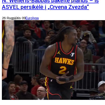
N. Weileris-Babbas pakeitė planus – iš
ASVEL persikėlė į „Crvena Zvezda“
26 Rugpjūtis 09
Eurolyga