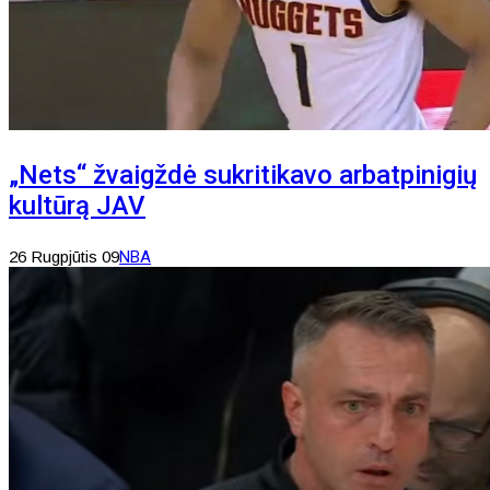
„Nets“ žvaigždė sukritikavo arbatpinigių
kultūrą JAV
26 Rugpjūtis 09
NBA