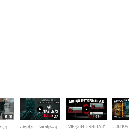
15:45
12:32
08:11
aują
„Septynių Karalysčių
„MIRĘS INTERNETAS“:
5 SENOV