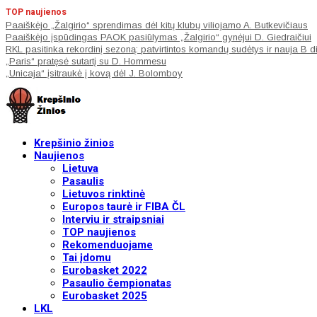
TOP naujienos
Paaiškėjo „Žalgirio“ sprendimas dėl kitų klubų viliojamo A. Butkevičiaus
Paaiškėjo įspūdingas PAOK pasiūlymas „Žalgirio“ gynėjui D. Giedraičiui
RKL pasitinka rekordinį sezoną: patvirtintos komandų sudėtys ir nauja B d
„Paris“ pratęsė sutartį su D. Hommesu
„Unicaja“ įsitraukė į kovą dėl J. Bolomboy
Krepšinio žinios
Naujienos
Lietuva
Pasaulis
Lietuvos rinktinė
Europos taurė ir FIBA ČL
Interviu ir straipsniai
TOP naujienos
Rekomenduojame
Tai įdomu
Eurobasket 2022
Pasaulio čempionatas
Eurobasket 2025
LKL