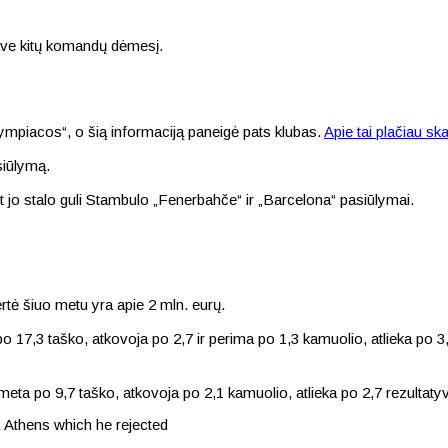
ave kitų komandų dėmesį.
mpiacos“, o šią informaciją paneigė pats klubas.
Apie tai plačiau ska
asiūlymą.
jo stalo guli Stambulo „Fenerbahče“ ir „Barcelona“ pasiūlymai.
rtė šiuo metu yra apie 2 mln. eurų.
po 17,3 taško, atkovoja po 2,7 ir perima po 1,3 kamuolio, atlieka po
eta po 9,7 taško, atkovoja po 2,1 kamuolio, atlieka po 2,7 rezultat
Athens which he rejected