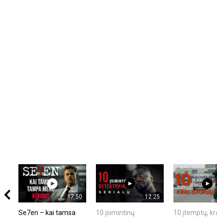
17:50
12:25
Se7en – kai tamsa
10 įsimintinų
10 įtemptų, kr