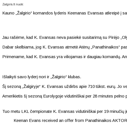
Zalgiris.lt nuotr.
Kauno „Žalgirio“ komandos lyderis Keenanas Evansas atkreipė į s
Jau rašėme, kad K. Evansas neva pasiekė susitarimą su Pirėjo „Oly
Dabar skelbiama, jog K. Evansas atmetė Atėnų „Panathinaikos“ p
Primename, kad K. Evansas yra viliojamas ir daugiau komandų. Ant 
Išlaikyti savo lyderį nori ir „Žalgirio“ klubas.
Šį sezoną „Žalgiryje“ K. Evansas uždirbs apie 710 tūkst. eurų. Jo ve
Amerikietis šį sezoną Eurolygoje vidutiniškai per 28 minutes pelno 
Tuo metu LKL čempionate K. Evansas vidutiniškai per 19 minučių įm
Keenan Evans received an offer from Panathinaikos AKTOR 