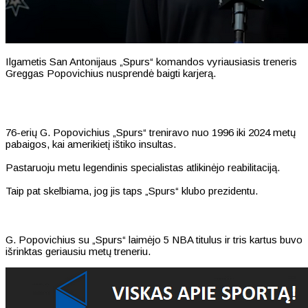
Ilgametis San Antonijaus „Spurs“ komandos vyriausiasis treneris
Greggas Popovichius nusprendė baigti karjerą.
76-erių G. Popovichius „Spurs“ treniravo nuo 1996 iki 2024 metų
pabaigos, kai amerikietį ištiko insultas.
Pastaruoju metu legendinis specialistas atlikinėjo reabilitaciją.
Taip pat skelbiama, jog jis taps „Spurs“ klubo prezidentu.
G. Popovichius su „Spurs“ laimėjo 5 NBA titulus ir tris kartus buvo
išrinktas geriausiu metų treneriu.