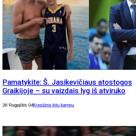
Pamatykite: Š. Jasikevičiaus atostogos
Graikijoje – su vaizdais lyg iš atviruko
26 Rugpjūtis 04
Krepšinis kitu kampu