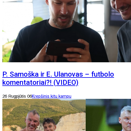
P. Samoška ir E. Ulanovas – futbolo
komentatoriai?! (VIDEO)
26 Rugpjūtis 06
Krepšinis kitu kampu