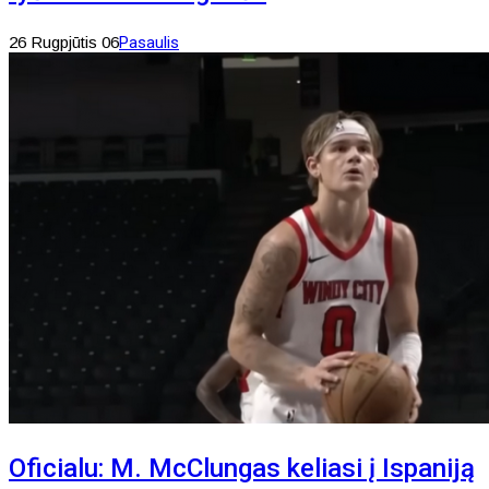
26 Rugpjūtis 06
Pasaulis
Oficialu: M. McClungas keliasi į Ispaniją