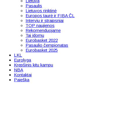
Lietuva
Pasaulis
Lietuvos rinktinė
Europos taurė ir FIBA ČL
Interviu ir straipsniai
TOP naujienos
Rekomenduojame
Tai įdomu
Eurobasket 2022
Pasaulio čempionatas
Eurobasket 2025
LKL
Eurolyga
Krepšinis kitu kampu
NBA
Kontaktai
Paieška