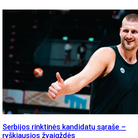
Serbijos rinktinės kandidatų sąraše –
ryškiausios žvaigždės