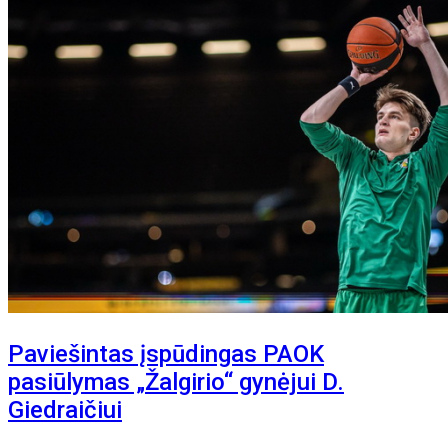
Paviešintas įspūdingas PAOK
pasiūlymas „Žalgirio“ gynėjui D.
Giedraičiui