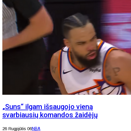
„Suns“ ilgam išsaugojo vieną
svarbiausių komandos žaidėjų
26 Rugpjūtis 06
NBA