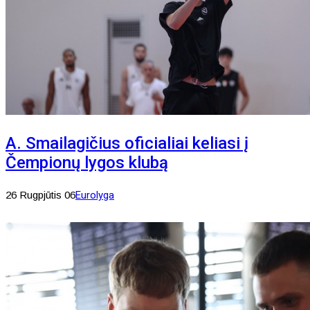
A. Smailagičius oficialiai keliasi į
Čempionų lygos klubą
26 Rugpjūtis 06
Eurolyga