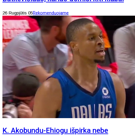
26 Rugpjūtis 05
Rekomenduojame
K. Akobundu-Ehiogu išpirka nebe