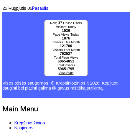
26 Rugpjūtis 06
Pasaulis
37
Now,
Online Users
Visitors Today
1536
Page Views Today
1876
Visitors This Month
121700
Visitors Last Month
762527
Total Page Views
60654851
Total Visitors
59651795
View Stats
Visos teisės saugomos. © Krepsiniozinios.lt 2026. Kopijuoti,
dauginti bei platinti galima tik gavus raštišką sutikimą.
Main Menu
Krepšinio žinios
Naujienos