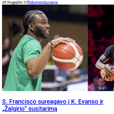
26 Rugpjūtis 07
Rekomenduojame
S. Francisco sureagavo į K. Evanso ir
„Žalgirio“ susitarimą