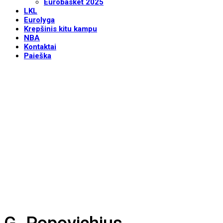
Eurobasket 2025
LKL
Eurolyga
Krepšinis kitu kampu
NBA
Kontaktai
Paieška