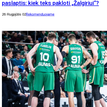
paslaptis: kiek teks pakloti „Žalgiriui“?
26 Rugpjūtis 02
Rekomenduojame