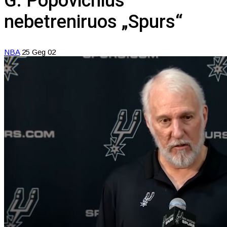
G. Popovichius
nebetreniruos „Spurs“
NBA
25 Geg 02