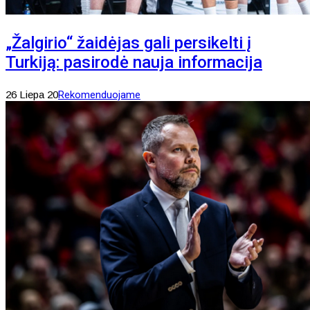
„Žalgirio“ žaidėjas gali persikelti į
Turkiją: pasirodė nauja informacija
26 Liepa 20
Rekomenduojame