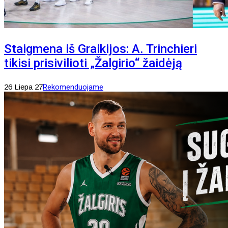
Staigmena iš Graikijos: A. Trinchieri
tikisi prisivilioti „Žalgirio“ žaidėją
26 Liepa 27
Rekomenduojame