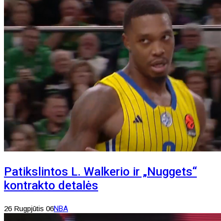
Patikslintos L. Walkerio ir „Nuggets“
kontrakto detalės
26 Rugpjūtis 06
NBA