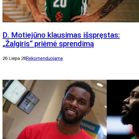
D. Motiejūno klausimas išspręstas:
„Žalgiris“ priėmė sprendimą
26 Liepa 28
Rekomenduojame