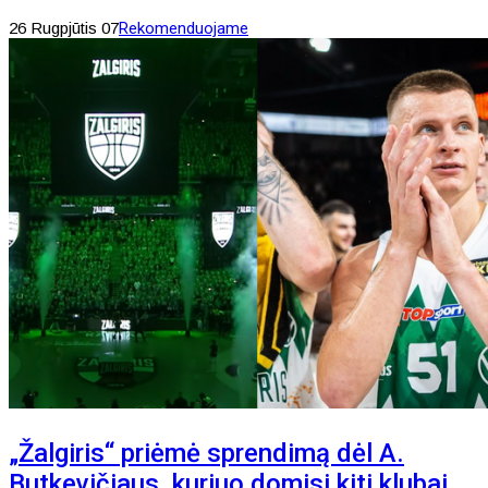
26 Rugpjūtis 07
Rekomenduojame
„Žalgiris“ priėmė sprendimą dėl A.
Butkevičiaus, kuriuo domisi kiti klubai