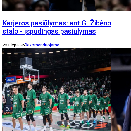
Karjeros pasiūlymas: ant G. Žibėno
stalo - įspūdingas pasiūlymas
26 Liepa 26
Rekomenduojame