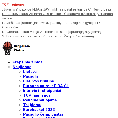
TOP naujienos
„Juventus“ papildė NBA ir JAV rinktinės patirties turintis C. Reynoldsas
D. Jasikevičiaus vedama U16 rinktinė EČ startavo užtikrintai įveikdama
serbus
Paviešintas įspūdingas PAOK pasiūlymas „Žalgirio“ gynėjui D.
Giedraičiui
D. Giedraitį toliau vilioja A. Trinchieri: siūlo įspūdingą atlyginimą
S. Francisco sureagavo į K. Evanso ir „Žalgirio“ susitarimą
Krepšinio žinios
Naujienos
Lietuva
Pasaulis
Lietuvos rinktinė
Europos taurė ir FIBA ČL
Interviu ir straipsniai
TOP naujienos
Rekomenduojame
Tai įdomu
Eurobasket 2022
Pasaulio čempionatas