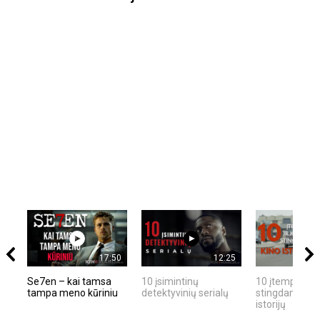
17:50
12:25
Se7en – kai tamsa
10 įsimintinų
10 įtemptų, kr
tampa meno kūriniu
detektyvinių serialų
stingdančių ki
istorijų