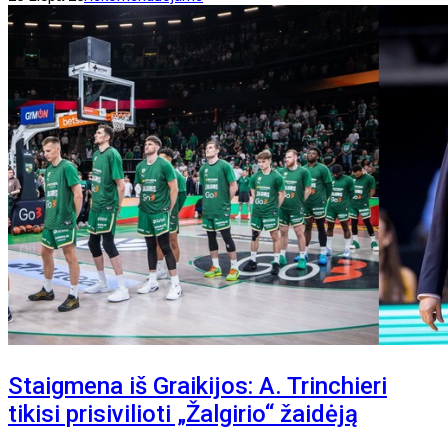
Staigmena iš Graikijos: A. Trinchieri
tikisi prisivilioti „Žalgirio“ žaidėją