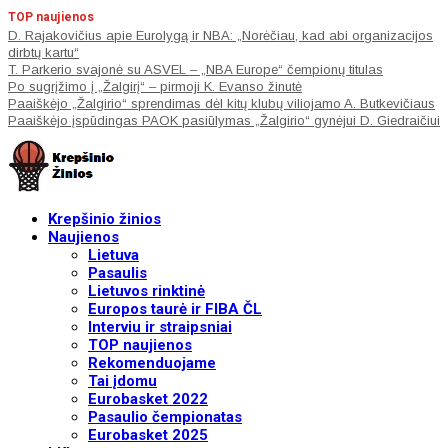
TOP naujienos
D. Rajakovičius apie Eurolygą ir NBA: „Norėčiau, kad abi organizacijos
dirbtų kartu“
T. Parkerio svajonė su ASVEL – „NBA Europe“ čempionų titulas
Po sugrįžimo į „Žalgirį“ – pirmoji K. Evanso žinutė
Paaiškėjo „Žalgirio“ sprendimas dėl kitų klubų viliojamo A. Butkevičiaus
Paaiškėjo įspūdingas PAOK pasiūlymas „Žalgirio“ gynėjui D. Giedraičiui
Krepšinio žinios
Naujienos
Lietuva
Pasaulis
Lietuvos rinktinė
Europos taurė ir FIBA ČL
Interviu ir straipsniai
TOP naujienos
Rekomenduojame
Tai įdomu
Eurobasket 2022
Pasaulio čempionatas
Eurobasket 2025