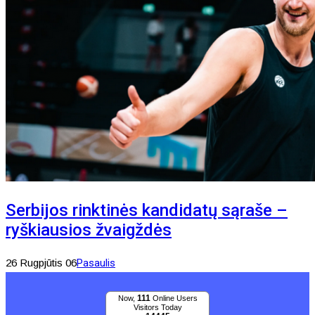
Serbijos rinktinės kandidatų sąraše –
ryškiausios žvaigždės
26 Rugpjūtis 06
Pasaulis
111
Now,
Online Users
Visitors Today