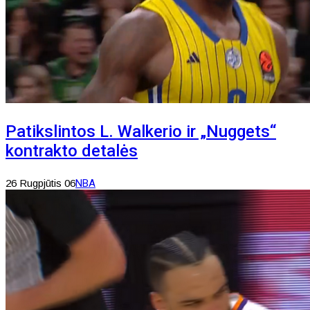
Patikslintos L. Walkerio ir „Nuggets“
kontrakto detalės
26 Rugpjūtis 06
NBA