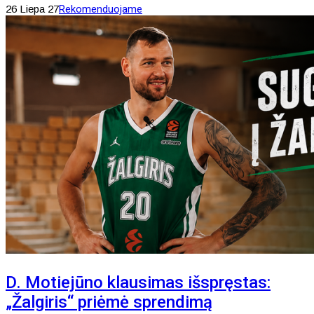
26 Liepa 27
Rekomenduojame
D. Motiejūno klausimas išspręstas:
„Žalgiris“ priėmė sprendimą