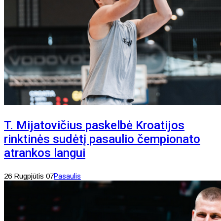
T. Mijatovičius paskelbė Kroatijos
rinktinės sudėtį pasaulio čempionato
atrankos langui
26 Rugpjūtis 07
Pasaulis