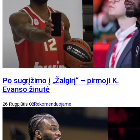
Po sugrįžimo į „Žalgirį“ – pirmoji K.
Evanso žinutė
26 Rugpjūtis 08
Rekomenduojame