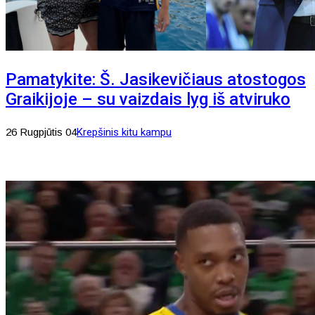
Pamatykite: Š. Jasikevičiaus atostogos
Graikijoje – su vaizdais lyg iš atviruko
26 Rugpjūtis 04
Krepšinis kitu kampu