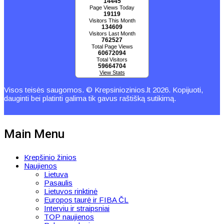
14445
Page Views Today
19119
Visitors This Month
134609
Visitors Last Month
762527
Total Page Views
60672094
Total Visitors
59664704
View Stats
Visos teisės saugomos. © Krepsiniozinios.lt 2026. Kopijuoti,
dauginti bei platinti galima tik gavus raštišką sutikimą.
Main Menu
Krepšinio žinios
Naujienos
Lietuva
Pasaulis
Lietuvos rinktinė
Europos taurė ir FIBA ČL
Interviu ir straipsniai
TOP naujienos