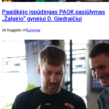
Paaiškėjo įspūdingas PAOK pasiūlymas
„Žalgirio“ gynėjui D. Giedraičiui
26 Rugpjūtis 07
Eurolyga