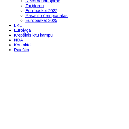
Rekomenduojame
Tai įdomu
Eurobasket 2022
Pasaulio čempionatas
Eurobasket 2025
LKL
Eurolyga
Krepšinis kitu kampu
NBA
Kontaktai
Paieška