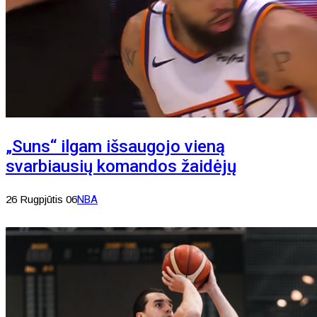
„Suns“ ilgam išsaugojo vieną
svarbiausių komandos žaidėjų
26 Rugpjūtis 06
NBA