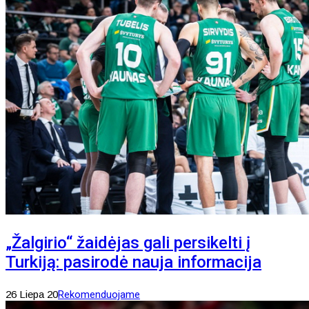
„Žalgirio“ žaidėjas gali persikelti į
Turkiją: pasirodė nauja informacija
26 Liepa 20
Rekomenduojame