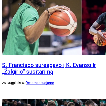
S. Francisco sureagavo į K. Evanso ir
„Žalgirio“ susitarimą
26 Rugpjūtis 07
Rekomenduojame