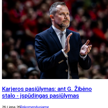
Karjeros pasiūlymas: ant G. Žibėno
stalo - įspūdingas pasiūlymas
26 Liepa 26
Rekomenduojame