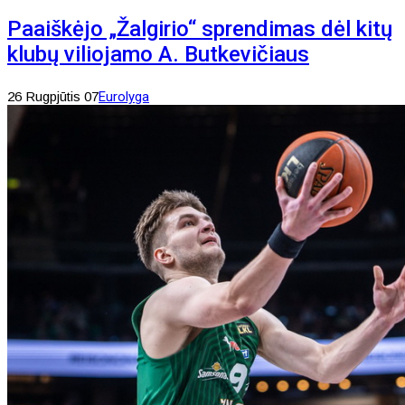
Paaiškėjo „Žalgirio“ sprendimas dėl kitų
klubų viliojamo A. Butkevičiaus
26 Rugpjūtis 07
Eurolyga