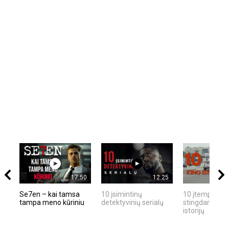
17:50
12:25
Se7en – kai tamsa
10 įsimintinų
10 įtemptų, kr
tampa meno kūriniu
detektyvinių serialų
stingdančių ki
istorijų