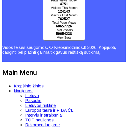
Page Views Today
4751
Visitors This Month
124143
Visitors Last Month
762527
Total Page Views
60657726
Total Visitors
59654238
View Stats
Visos teisės saugomos. © Krepsiniozinios.lt 2026. Kopijuoti,
dauginti bei platinti galima tik gavus raštišką sutikimą.
Main Menu
Krepšinio žinios
Naujienos
Lietuva
Pasaulis
Lietuvos rinktinė
Europos taurė ir FIBA ČL
Interviu ir straipsniai
TOP naujienos
Rekomenduojame