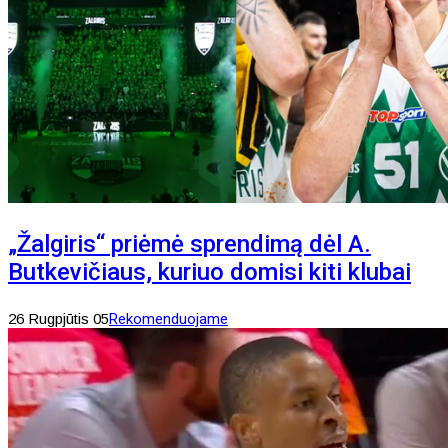
„Žalgiris“ priėmė sprendimą dėl A.
Butkevičiaus, kuriuo domisi kiti klubai
26 Rugpjūtis 05
Rekomenduojame