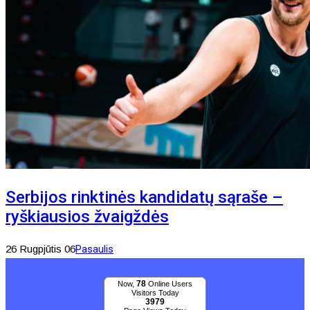
Serbijos rinktinės kandidatų sąraše –
ryškiausios žvaigždės
26 Rugpjūtis 06
Pasaulis
78
Now,
Online Users
Visitors Today
3979