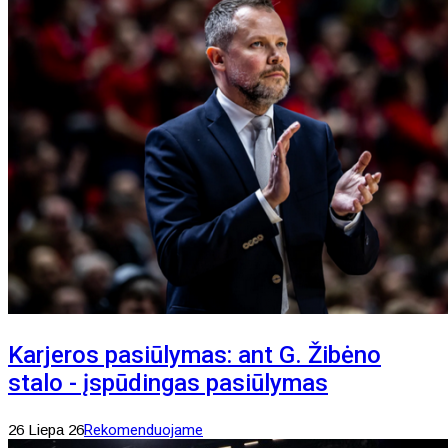
Karjeros pasiūlymas: ant G. Žibėno
stalo - įspūdingas pasiūlymas
26 Liepa 26
Rekomenduojame