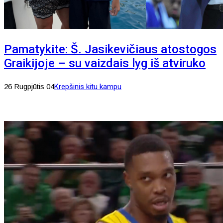
Pamatykite: Š. Jasikevičiaus atostogos
Graikijoje – su vaizdais lyg iš atviruko
26 Rugpjūtis 04
Krepšinis kitu kampu