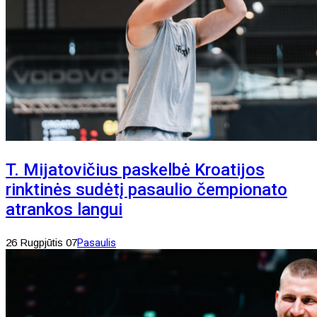
T. Mijatovičius paskelbė Kroatijos
rinktinės sudėtį pasaulio čempionato
atrankos langui
26 Rugpjūtis 07
Pasaulis