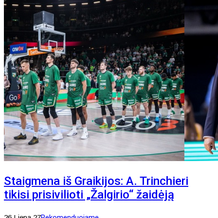
Staigmena iš Graikijos: A. Trinchieri
tikisi prisivilioti „Žalgirio“ žaidėją
26 Liepa 27
Rekomenduojame