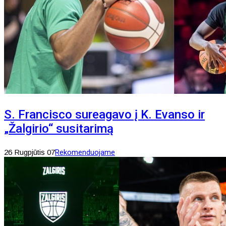
S. Francisco sureagavo į K. Evanso ir
„Žalgirio“ susitarimą
26 Rugpjūtis 07
Rekomenduojame