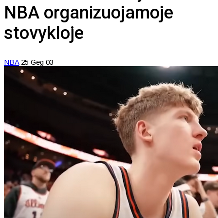
NBA organizuojamoje
stovykloje
NBA
25 Geg 03