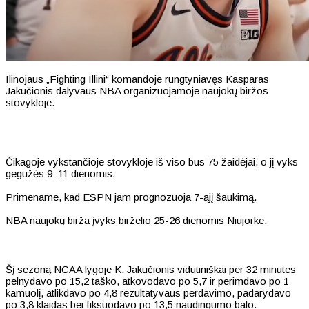
Ilinojaus „Fighting Illini“ komandoje rungtyniavęs Kasparas
Jakučionis dalyvaus NBA organizuojamoje naujokų biržos
stovykloje.
Čikagoje vykstančioje stovykloje iš viso bus 75 žaidėjai, o jį vyks
gegužės 9–11 dienomis.
Primename, kad ESPN jam prognozuoja 7-ąjį šaukimą.
NBA naujokų birža įvyks birželio 25-26 dienomis Niujorke.
Šį sezoną NCAA lygoje K. Jakučionis vidutiniškai per 32 minutes
pelnydavo po 15,2 taško, atkovodavo po 5,7 ir perimdavo po 1
kamuolį, atlikdavo po 4,8 rezultatyvaus perdavimo, padarydavo
po 3,8 klaidas bei fiksuodavo po 13,5 naudingumo balo.