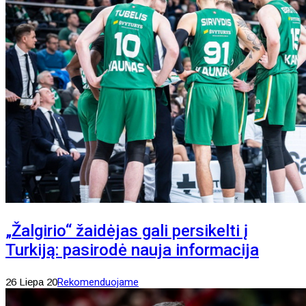
„Žalgirio“ žaidėjas gali persikelti į
Turkiją: pasirodė nauja informacija
26 Liepa 20
Rekomenduojame