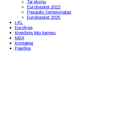
Tai įdomu
Eurobasket 2022
Pasaulio čempionatas
Eurobasket 2025
LKL
Eurolyga
Krepšinis kitu kampu
NBA
Kontaktai
Paieška