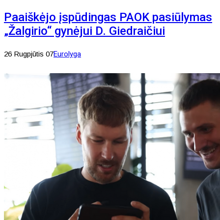
Paaiškėjo įspūdingas PAOK pasiūlymas
„Žalgirio“ gynėjui D. Giedraičiui
26 Rugpjūtis 07
Eurolyga