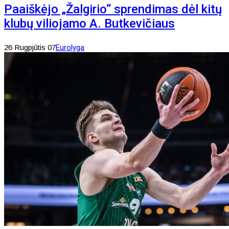
Paaiškėjo „Žalgirio“ sprendimas dėl kitų
klubų viliojamo A. Butkevičiaus
26 Rugpjūtis 07
Eurolyga