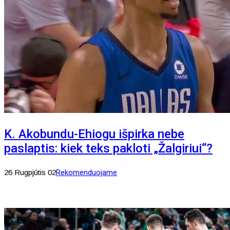
K. Akobundu-Ehiogu išpirka nebe
paslaptis: kiek teks pakloti „Žalgiriui“?
26 Rugpjūtis 02
Rekomenduojame