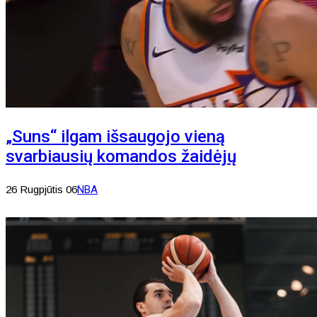
„Suns“ ilgam išsaugojo vieną
svarbiausių komandos žaidėjų
26 Rugpjūtis 06
NBA