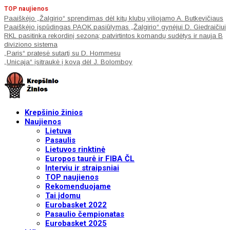
TOP naujienos
Paaiškėjo „Žalgirio“ sprendimas dėl kitų klubų viliojamo A. Butkevičiaus
Paaiškėjo įspūdingas PAOK pasiūlymas „Žalgirio“ gynėjui D. Giedraičiui
RKL pasitinka rekordinį sezoną: patvirtintos komandų sudėtys ir nauja B
diviziono sistema
„Paris“ pratęsė sutartį su D. Hommesu
„Unicaja“ įsitraukė į kovą dėl J. Bolomboy
Krepšinio žinios
Naujienos
Lietuva
Pasaulis
Lietuvos rinktinė
Europos taurė ir FIBA ČL
Interviu ir straipsniai
TOP naujienos
Rekomenduojame
Tai įdomu
Eurobasket 2022
Pasaulio čempionatas
Eurobasket 2025