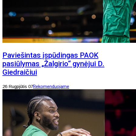
Paviešintas įspūdingas PAOK
pasiūlymas „Žalgirio“ gynėjui D.
Giedraičiui
26 Rugpjūtis 07
Rekomenduojame