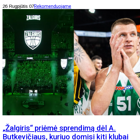
26 Rugpjūtis 07
Rekomenduojame
„Žalgiris“ priėmė sprendimą dėl A.
Butkevičiaus, kuriuo domisi kiti klubai