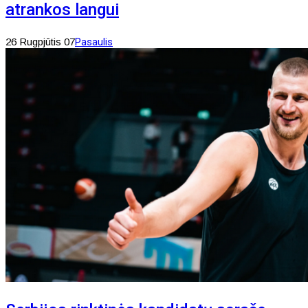
atrankos langui
26 Rugpjūtis 07
Pasaulis