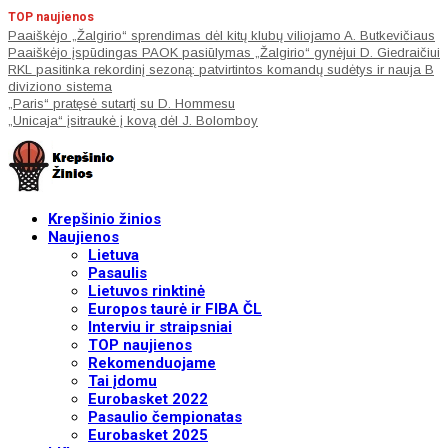
TOP naujienos
Paaiškėjo „Žalgirio“ sprendimas dėl kitų klubų viliojamo A. Butkevičiaus
Paaiškėjo įspūdingas PAOK pasiūlymas „Žalgirio“ gynėjui D. Giedraičiui
RKL pasitinka rekordinį sezoną: patvirtintos komandų sudėtys ir nauja B
diviziono sistema
„Paris“ pratęsė sutartį su D. Hommesu
„Unicaja“ įsitraukė į kovą dėl J. Bolomboy
Krepšinio žinios
Naujienos
Lietuva
Pasaulis
Lietuvos rinktinė
Europos taurė ir FIBA ČL
Interviu ir straipsniai
TOP naujienos
Rekomenduojame
Tai įdomu
Eurobasket 2022
Pasaulio čempionatas
Eurobasket 2025