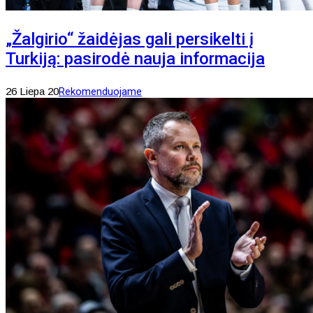
„Žalgirio“ žaidėjas gali persikelti į
Turkiją: pasirodė nauja informacija
26 Liepa 20
Rekomenduojame