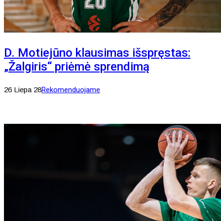
D. Motiejūno klausimas išspręstas:
„Žalgiris“ priėmė sprendimą
26 Liepa 28
Rekomenduojame