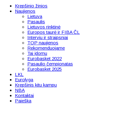
Krepšinio žinios
Naujienos
Lietuva
Pasaulis
Lietuvos rinktinė
Europos taurė ir FIBA ČL
Interviu ir straipsniai
TOP naujienos
Rekomenduojame
Tai įdomu
Eurobasket 2022
Pasaulio čempionatas
Eurobasket 2025
LKL
Eurolyga
Krepšinis kitu kampu
NBA
Kontaktai
Paieška