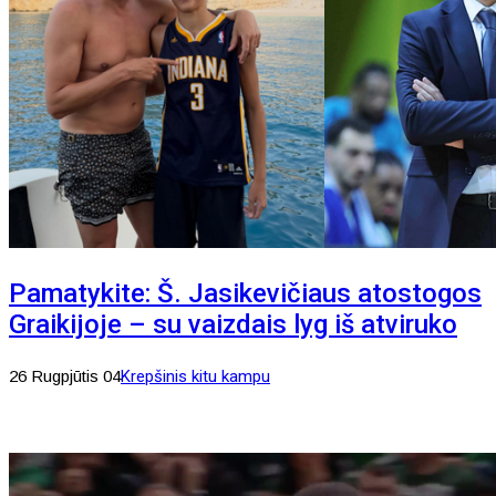
Pamatykite: Š. Jasikevičiaus atostogos
Graikijoje – su vaizdais lyg iš atviruko
26 Rugpjūtis 04
Krepšinis kitu kampu