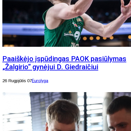
Paaiškėjo įspūdingas PAOK pasiūlymas
„Žalgirio“ gynėjui D. Giedraičiui
26 Rugpjūtis 07
Eurolyga