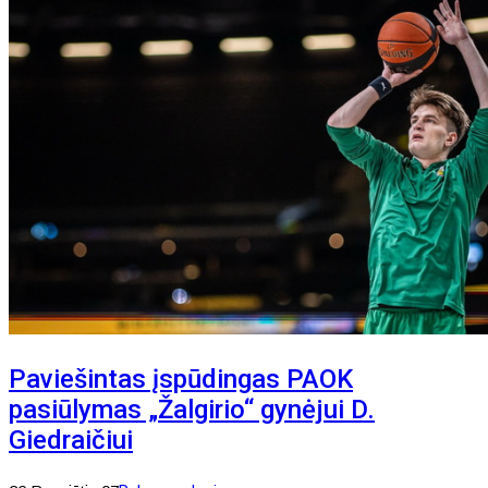
Paviešintas įspūdingas PAOK
pasiūlymas „Žalgirio“ gynėjui D.
Giedraičiui