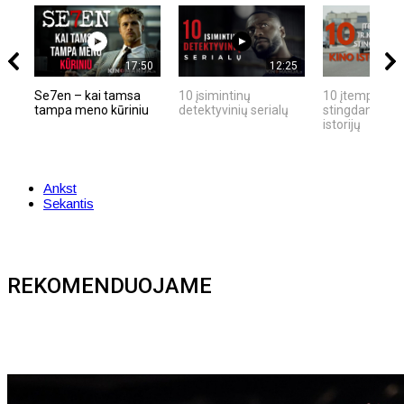
17:50
12:25
Se7en – kai tamsa
10 įsimintinų
10 įtemptų, kr
tampa meno kūriniu
detektyvinių serialų
stingdančių ki
istorijų
Ankst
Sekantis
REKOMENDUOJAME