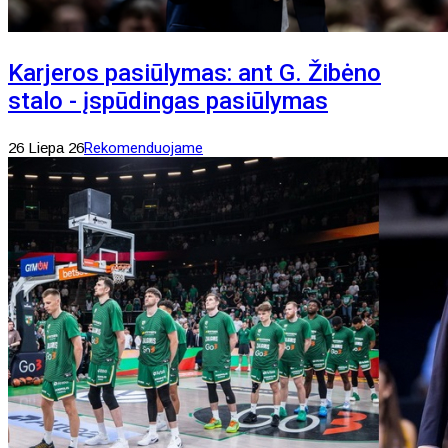
Karjeros pasiūlymas: ant G. Žibėno
stalo - įspūdingas pasiūlymas
26 Liepa 26
Rekomenduojame