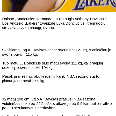
Dalaso „Mavericks“ komandos aukštaūgis Anthony Davisas ir
Los Andželo „Lakers“ žvaigždė Luka Dončiučius į treniruočių
stovyklą atvyko priaugę svorio.
Skelbiama, jog A. Davisas dabar sveria net 121 kg, o anksčiau jo
svoris buvo - 115 kg.
Tuo metu L. Dončičius šiuo metu sveria 111 kg, kai praėjusį
sezoną jo svoris siekė 104 kg.
Pasak pranešimo, abu krepšininkai iki NBA sezono starto
planuoja numesti kelis kg.
32 metų 208 cm. ūgio A. Davisas praėjusį NBA sezoną
vidutiniškai rinko po 22,5 taško, atkovojo po 9,9 kamuolio ir atliko
po 3,9 rezultatyvaus perdavimo.