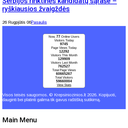
Serbijos rinktinės kandidatų sąraše –
ryškiausios žvaigždės
26 Rugpjūtis 06
Pasaulis
77
Now,
Online Users
Visitors Today
9745
Page Views Today
12292
Visitors This Month
129909
Visitors Last Month
762527
Total Page Views
60665267
Total Visitors
59660004
View Stats
Visos teisės saugomos. © Krepsiniozinios.lt 2026. Kopijuoti,
dauginti bei platinti galima tik gavus raštišką sutikimą.
Main Menu