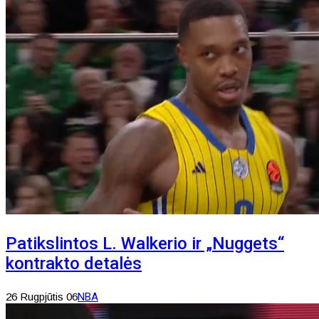
Patikslintos L. Walkerio ir „Nuggets“
kontrakto detalės
26 Rugpjūtis 06
NBA