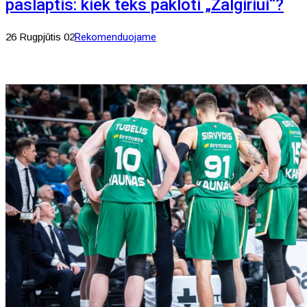
paslaptis: kiek teks pakloti „Žalgiriui“?
26 Rugpjūtis 02
Rekomenduojame