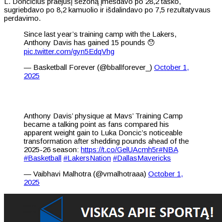
L. Dončičius praėjusį sezoną įmesdavo po 28,2 taško,
sugriebdavo po 8,2 kamuolio ir išdalindavo po 7,5 rezultatyvaus
perdavimo.
Since last year’s training camp with the Lakers,
Anthony Davis has gained 15 pounds 😯
pic.twitter.com/gyn5EdqVhg
— Basketball Forever (@bballforever_)
October 1,
2025
Anthony Davis’ physique at Mavs’ Training Camp
became a talking point as fans compared his
apparent weight gain to Luka Doncic’s noticeable
transformation after shedding pounds ahead of the
2025-26 season:
https://t.co/GelUAcmh5r
#NBA
#Basketball
#LakersNation
#DallasMavericks
— Vaibhavi Malhotra (@vmalhotraaa)
October 1,
2025