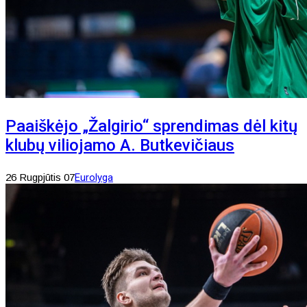
Paaiškėjo „Žalgirio“ sprendimas dėl kitų
klubų viliojamo A. Butkevičiaus
26 Rugpjūtis 07
Eurolyga