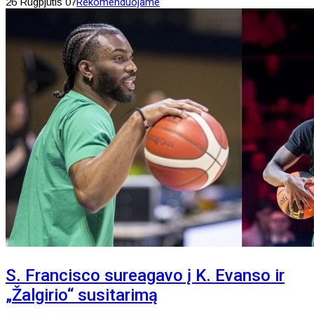
26 Rugpjūtis 07
Rekomenduojame
S. Francisco sureagavo į K. Evanso ir
„Žalgirio“ susitarimą