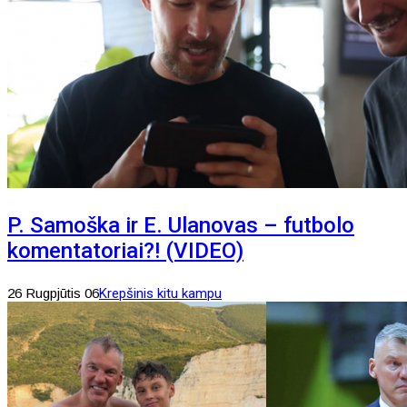
P. Samoška ir E. Ulanovas – futbolo
komentatoriai?! (VIDEO)
26 Rugpjūtis 06
Krepšinis kitu kampu