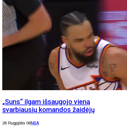
„Suns“ ilgam išsaugojo vieną
svarbiausių komandos žaidėjų
26 Rugpjūtis 06
NBA