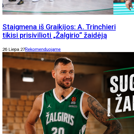
Staigmena iš Graikijos: A. Trinchieri
tikisi prisivilioti „Žalgirio“ žaidėją
26 Liepa 27
Rekomenduojame