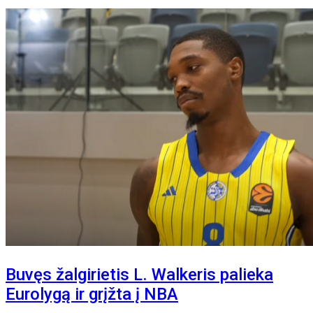
Buvęs žalgirietis L. Walkeris palieka
Eurolygą ir grįžta į NBA