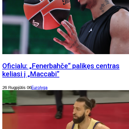
Oficialu: „Fenerbahče“ palikęs centras
keliasi į „Maccabi“
26 Rugpjūtis 06
Eurolyga