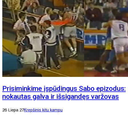
Prisiminkime įspūdingus Sabo epizodus:
nokautas galva ir išsigandęs varžovas
26 Liepa 27
Krepšinis kitu kampu