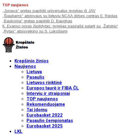
TOP naujienos
„Jonava“ gretas papildė universalus gynėjas iš JAV
„Šiauliams“ atstovaus su lietuviu NCAA dirbęs centras E. Reidas
„Baskonia“ gretas papildė D. Baughas
K. Evanso noras išpildytas: gynėjas pasirašė sutartį su „Žalgiriu“
„Rytas“ atsisveikino su S. Lukošiumi
Krepšinio žinios
Naujienos
Lietuva
Pasaulis
Lietuvos rinktinė
Europos taurė ir FIBA ČL
Interviu ir straipsniai
TOP naujienos
Rekomenduojame
Tai įdomu
Eurobasket 2022
Pasaulio čempionatas
Eurobasket 2025
LKL