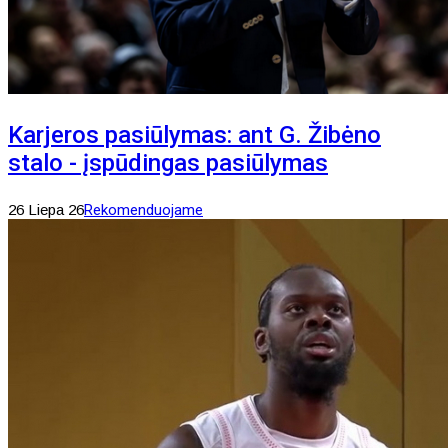
Karjeros pasiūlymas: ant G. Žibėno
stalo - įspūdingas pasiūlymas
26 Liepa 26
Rekomenduojame