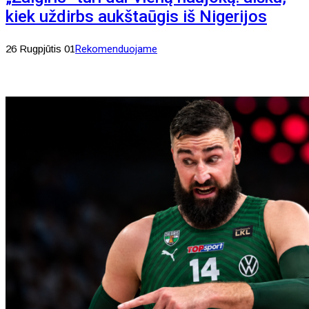
kiek uždirbs aukštaūgis iš Nigerijos
26 Rugpjūtis 01
Rekomenduojame