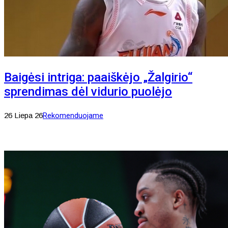
Baigėsi intriga: paaiškėjo „Žalgirio“
sprendimas dėl vidurio puolėjo
26 Liepa 26
Rekomenduojame