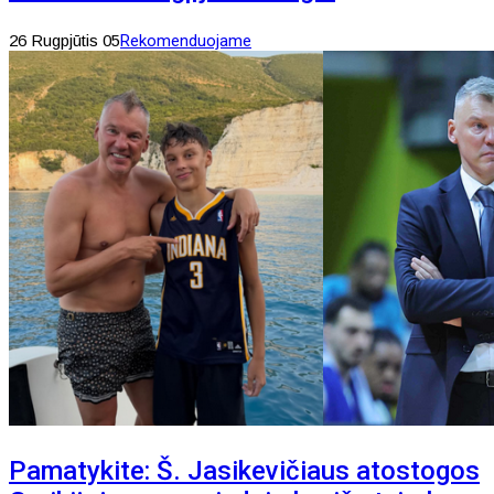
26 Rugpjūtis 05
Rekomenduojame
Pamatykite: Š. Jasikevičiaus atostogos