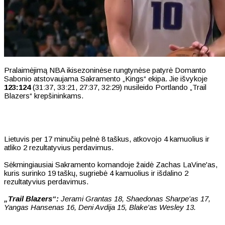
Pralaimėjimą NBA ikisezoninėse rungtynėse patyrė Domanto
Sabonio atstovaujama Sakramento „Kings“ ekipa. Jie išvykoje
123:124
(31:37, 33:21, 27:37, 32:29) nusileido Portlando „Trail
Blazers“ krepšininkams.
Lietuvis per 17 minučių pelnė 8 taškus, atkovojo 4 kamuolius ir
atliko 2 rezultatyvius perdavimus.
Sėkmingiausiai Sakramento komandoje žaidė Zachas LaVine'as,
kuris surinko 19 taškų, sugriebė 4 kamuolius ir išdalino 2
rezultatyvius perdavimus.
„Trail Blazers“:
Jerami Grantas 18, Shaedonas Sharpe'as 17,
Yangas Hansenas 16, Deni Avdija 15, Blake'as Wesley 13.