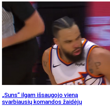
„Suns“ ilgam išsaugojo vieną
svarbiausių komandos žaidėjų