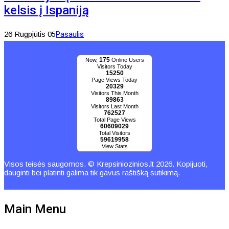
kelsis į Ispaniją
26 Rugpjūtis 05
Pasaulis
175
Now,
Online Users
Visitors Today
15250
Page Views Today
20329
Visitors This Month
89863
Visitors Last Month
762527
Total Page Views
60609029
Total Visitors
59619958
View Stats
Visos teisės saugomos. © Krepsiniozinios.lt 2026. Kopijuoti,
dauginti bei platinti galima tik gavus raštišką sutikimą.
Main Menu