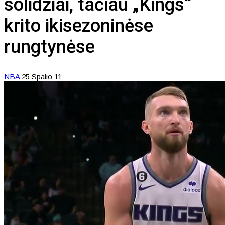
solidžiai, tačiau „Kings“
krito ikisezoninėse
rungtynėse
NBA
25 Spalio 11