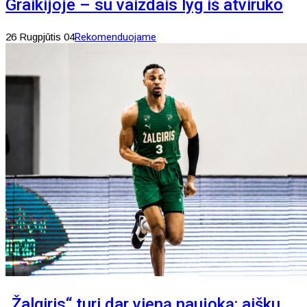
Graikijoje – su vaizdais lyg iš atviruko
26 Rugpjūtis 04
Rekomenduojame
„Žalgiris“ turi dar vieną naujoką: aišku,