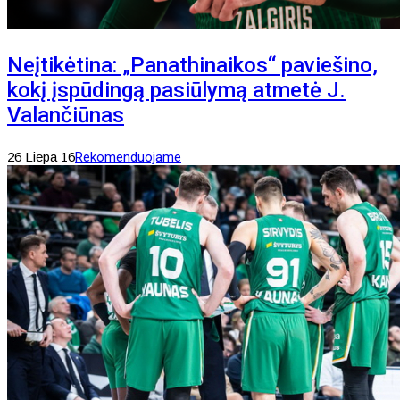
Neįtikėtina: „Panathinaikos“ paviešino,
kokį įspūdingą pasiūlymą atmetė J.
Valančiūnas
26 Liepa 16
Rekomenduojame