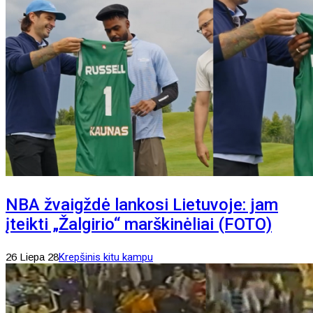
NBA žvaigždė lankosi Lietuvoje: jam
įteikti „Žalgirio“ marškinėliai (FOTO)
26 Liepa 28
Krepšinis kitu kampu