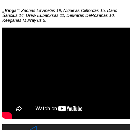
„Kings“
: Zachas LaVine'as 19, Nique'as Cliffordas 15, Dario
Šaričius 14, Drew Eubanksas 11, DeMaras DeRozanas 10,
Keeganas Murray'us 9.