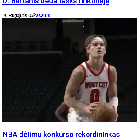
D. Bertanis deda tašką rinktinėje
26 Rugpjūtis 05
Pasaulis
NBA dėjimų konkurso rekordininkas