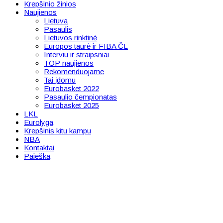
Krepšinio žinios
Naujienos
Lietuva
Pasaulis
Lietuvos rinktinė
Europos taurė ir FIBA ČL
Interviu ir straipsniai
TOP naujienos
Rekomenduojame
Tai įdomu
Eurobasket 2022
Pasaulio čempionatas
Eurobasket 2025
LKL
Eurolyga
Krepšinis kitu kampu
NBA
Kontaktai
Paieška