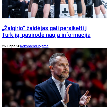
„Žalgirio“ žaidėjas gali persikelti į
Turkiją: pasirodė nauja informacija
26 Liepa 20
Rekomenduojame