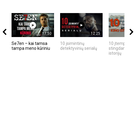
17:50
12:25
Se7en – kai tamsa
10 įsimintinų
10 įtemptų, kr
tampa meno kūriniu
detektyvinių serialų
stingdančių ki
istorijų