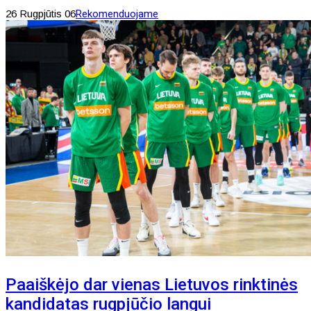
26 Rugpjūtis 06
Rekomenduojame
Paaiškėjo dar vienas Lietuvos rinktinės
kandidatas rugpjūčio langui