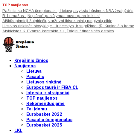
TOP naujienos
Pažintis su NCAA čempionais: į Lietuvą atvyksta būsimos NBA žvaigždės
R. Lomažas: „Neptūno“ pasiūlymas buvo gana kuklus“
Aiškūs pirmieji žalgiriečių varžovai ikisezoninių rungtynių cikle
Lietuvos rinktinės stovykloje – ir netektys, ir sugrįžimai (R. Kurtinaičio kom
Atskleistos K. Evanso kontrakto su „Žalgiriu“ finansinės detalės
Krepšinio žinios
Naujienos
Lietuva
Pasaulis
Lietuvos rinktinė
Europos taurė ir FIBA ČL
Interviu ir straipsniai
TOP naujienos
Rekomenduojame
Tai įdomu
Eurobasket 2022
Pasaulio čempionatas
Eurobasket 2025
LKL