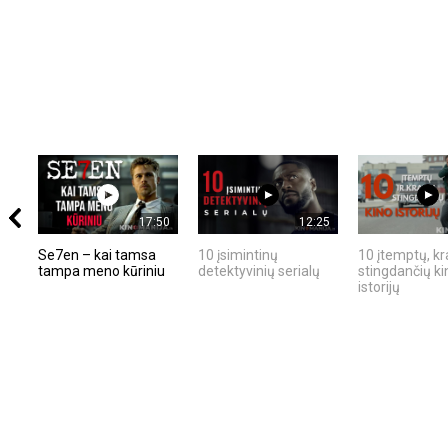
17:50
12:25
Se7en – kai tamsa
10 įsimintinų
10 įtemptų, kr
tampa meno kūriniu
detektyvinių serialų
stingdančių ki
istorijų