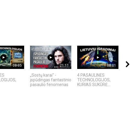
08:05
21:11
08:01
ĖS
„Sostų karai" -
4 PASAULINĖS
Ex M
OGIJOS,
įspūdingas fantastinio
TECHNOLOGIJOS,
ir p
pasaulio fenomenas
KURIAS SUKŪRĖ...
ana