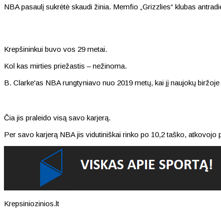
NBA pasaulį sukrėtė skaudi žinia. Memfio „Grizzlies“ klubas antr
Krepšininkui buvo vos 29 metai.
Kol kas mirties priežastis – nežinoma.
B. Clarke'as NBA rungtyniavo nuo 2019 metų, kai jį naujokų biržoj
Čia jis praleido visą savo karjerą.
Per savo karjerą NBA jis vidutiniškai rinko po 10,2 taško, atkovojo
Krepsiniozinios.lt