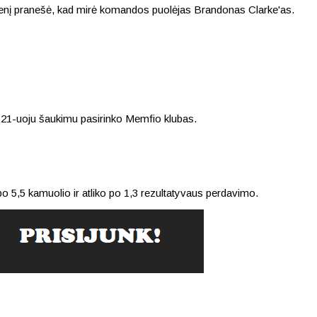
adienį pranešė, kad mirė komandos puolėjas Brandonas Clarke'as.
e 21-uoju šaukimu pasirinko Memfio klubas.
 po 5,5 kamuolio ir atliko po 1,3 rezultatyvaus perdavimo.