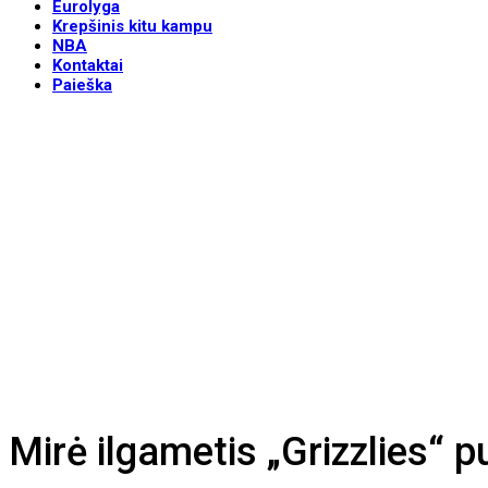
Eurolyga
Krepšinis kitu kampu
NBA
Kontaktai
Paieška
Mirė ilgametis „Grizzlies“ p