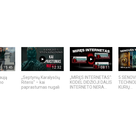
15:45
12:32
08:11
aują
„Septynių Karalysčių
„MIRĘS INTERNETAS“:
5 SENOV
no
Riteris" – kai
KODĖL DIDŽIOJI DALIS
TECHNOL
paprastumas nugali
INTERNETO NĖRA...
KURIŲ...