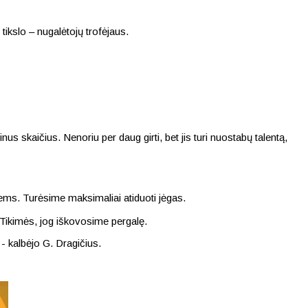
ikslo – nugalėtojų trofėjaus.
 skaičius. Nenoriu per daug girti, bet jis turi nuostabų talentą,
iems. Turėsime maksimaliai atiduoti jėgas.
 Tikimės, jog iškovosime pergalę.
 - kalbėjo G. Dragičius.