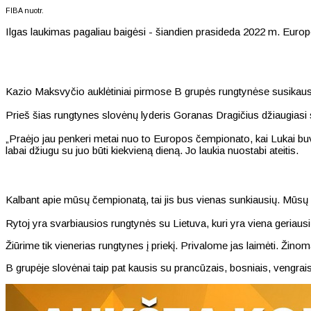
FIBA nuotr.
Ilgas laukimas pagaliau baigėsi - šiandien prasideda 2022 m. Europo
Kazio Maksvyčio auklėtiniai pirmose B grupės rungtynėse susikaus 
Prieš šias rungtynes slovėnų lyderis Goranas Dragičius džiaugiasi
„Praėjo jau penkeri metai nuo to Europos čempionato, kai Lukai buvo
labai džiugu su juo būti kiekvieną dieną. Jo laukia nuostabi ateitis.
Kalbant apie mūsų čempionatą, tai jis bus vienas sunkiausių. Mūsų gr
Rytoj yra svarbiausios rungtynės su Lietuva, kuri yra viena geriaus
Žiūrime tik vienerias rungtynes į priekį. Privalome jas laimėti. Žinom
B grupėje slovėnai taip pat kausis su prancūzais, bosniais, vengrais 