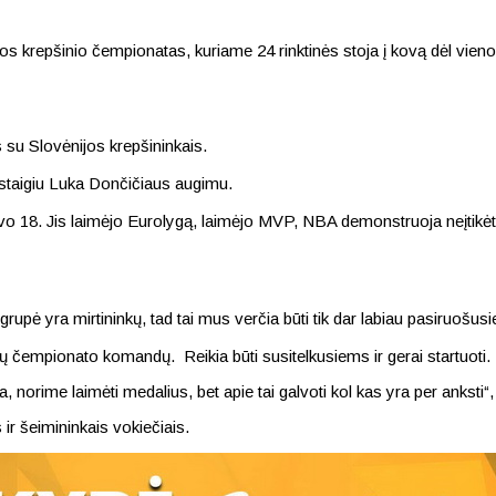
s krepšinio čempionatas, kuriame 24 rinktinės stoja į kovą dėl vieno t
su Slovėnijos krepšininkais.
 staigiu Luka Dončičiaus augimu.
 18. Jis laimėjo Eurolygą, laimėjo MVP, NBA demonstruoja neįtikėtinus
upė yra mirtininkų, tad tai mus verčia būti tik dar labiau pasiruošus
ių čempionato komandų. Reikia būti susitelkusiems ir gerai startuoti.
a, norime laimėti medalius, bet apie tai galvoti kol kas yra per anksti“,
ir šeimininkais vokiečiais.