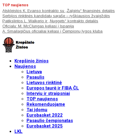
TOP naujienos
Atskleistos K. Evanso kontrakto su „Žalgiriu“ finansinės detalės
Serbijos rinktinės kandidatų sąraše – ryškiausios žvaigždės
Patikslintos L. Walkerio ir „Nuggets“ kontrakto detalės
Oficialu: M. McClungas keliasi į Ispaniją
A. Smailagičius oficialiai keliasi į Čempionų lygos klubą
Krepšinio žinios
Naujienos
Lietuva
Pasaulis
Lietuvos rinktinė
Europos taurė ir FIBA ČL
Interviu ir straipsniai
TOP naujienos
Rekomenduojame
Tai įdomu
Eurobasket 2022
Pasaulio čempionatas
Eurobasket 2025
LKL