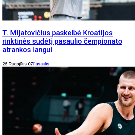
T. Mijatovičius paskelbė Kroatijos
rinktinės sudėtį pasaulio čempionato
atrankos langui
26 Rugpjūtis 07
Pasaulis