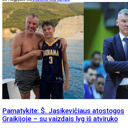
Pamatykite: Š. Jasikevičiaus atostogos
Graikijoje – su vaizdais lyg iš atviruko