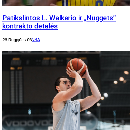
Patikslintos L. Walkerio ir „Nuggets“
kontrakto detalės
26 Rugpjūtis 06
NBA