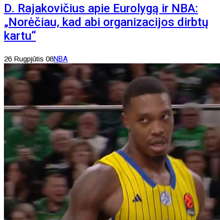
D. Rajakovičius apie Eurolygą ir NBA:
„Norėčiau, kad abi organizacijos dirbtų
kartu“
26 Rugpjūtis 08
NBA