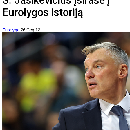
Š. Jasikevičius įsirašė į
Eurolygos istoriją
Eurolyga
26 Geg 12