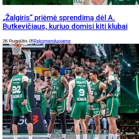
„Žalgiris“ priėmė sprendimą dėl A.
Butkevičiaus, kuriuo domisi kiti klubai
26 Rugpjūtis 05
Rekomenduojame