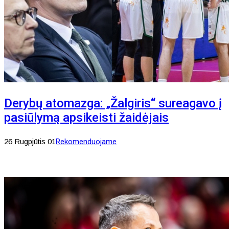
Derybų atomazga: „Žalgiris“ sureagavo į
pasiūlymą apsikeisti žaidėjais
26 Rugpjūtis 01
Rekomenduojame