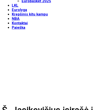
Eurobasket 2025
LKL
Eurolyga
Krepšinis kitu kampu
NBA
Kontaktai
Paieška