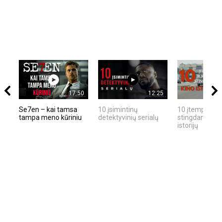
17:50
12:25
Se7en – kai tamsa
10 įsimintinų
10 įtemptų, kr
tampa meno kūriniu
detektyvinių serialų
stingdančių ki
istorijų