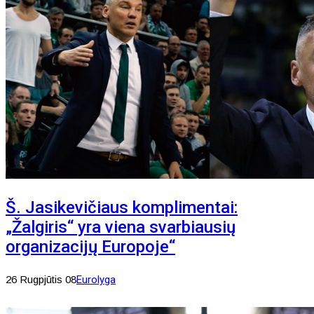
Š. Jasikevičiaus komplimentai:
„Žalgiris“ yra viena svarbiausių
organizacijų Europoje“
26 Rugpjūtis 08
Eurolyga