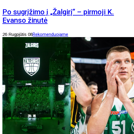
Po sugrįžimo į „Žalgirį“ – pirmoji K.
Evanso žinutė
26 Rugpjūtis 08
Rekomenduojame