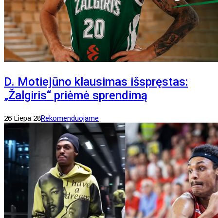
D. Motiejūno klausimas išspręstas:
„Žalgiris“ priėmė sprendimą
26 Liepa 28
Rekomenduojame