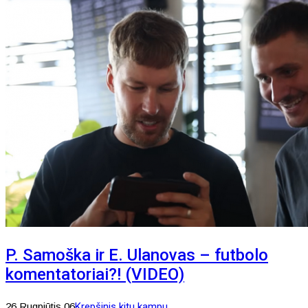
P. Samoška ir E. Ulanovas – futbolo
komentatoriai?! (VIDEO)
26 Rugpjūtis 06
Krepšinis kitu kampu