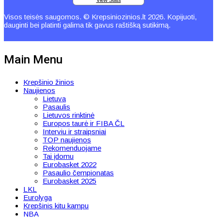
View Stats
Visos teisės saugomos. © Krepsiniozinios.lt 2026. Kopijuoti,
dauginti bei platinti galima tik gavus raštišką sutikimą.
Main Menu
Krepšinio žinios
Naujienos
Lietuva
Pasaulis
Lietuvos rinktinė
Europos taurė ir FIBA ČL
Interviu ir straipsniai
TOP naujienos
Rekomenduojame
Tai įdomu
Eurobasket 2022
Pasaulio čempionatas
Eurobasket 2025
LKL
Eurolyga
Krepšinis kitu kampu
NBA