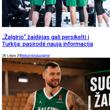
„Žalgirio“ žaidėjas gali persikelti į
Turkiją: pasirodė nauja informacija
26 Liepa 20
Rekomenduojame