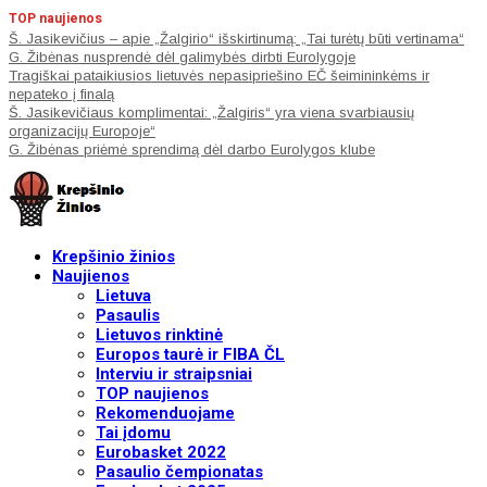
TOP naujienos
Š. Jasikevičius – apie „Žalgirio“ išskirtinumą: „Tai turėtų būti vertinama“
G. Žibėnas nusprendė dėl galimybės dirbti Eurolygoje
Tragiškai pataikiusios lietuvės nepasipriešino EČ šeimininkėms ir
nepateko į finalą
Š. Jasikevičiaus komplimentai: „Žalgiris“ yra viena svarbiausių
organizacijų Europoje“
G. Žibėnas priėmė sprendimą dėl darbo Eurolygos klube
Krepšinio žinios
Naujienos
Lietuva
Pasaulis
Lietuvos rinktinė
Europos taurė ir FIBA ČL
Interviu ir straipsniai
TOP naujienos
Rekomenduojame
Tai įdomu
Eurobasket 2022
Pasaulio čempionatas