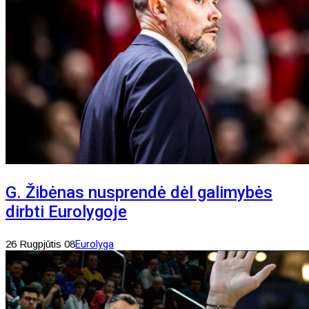
G. Žibėnas nusprendė dėl galimybės
dirbti Eurolygoje
26 Rugpjūtis 08
Eurolyga