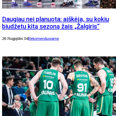
Daugiau nei planuota: aiškėja, su kokiu
biudžetu kitą sezoną žais „Žalgiris“
26 Rugpjūtis 04
Rekomenduojame