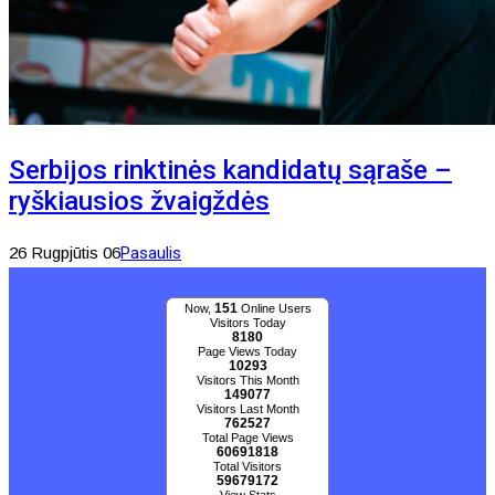
Serbijos rinktinės kandidatų sąraše –
ryškiausios žvaigždės
26 Rugpjūtis 06
Pasaulis
151
Now,
Online Users
Visitors Today
8180
Page Views Today
10293
Visitors This Month
149077
Visitors Last Month
762527
Total Page Views
60691818
Total Visitors
59679172