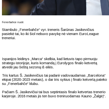
Fenerbahce nuotr.
Stambulo „Fenerbahče“ vyr. treneris Šarūnas Jasikevičius
pasiekė tai, ko iki šiol nebuvo pavykę nė vienam EuroLeague
treneriui.
Ispanijos leidinys „Marca“ skelbia, kad lietuvis tapo pirmuoju
strategu istorijoje, kuris komandą į Eurolygos finalo ketvertą
atvedė jau šeštą sezoną iš eilės.
Tris kartus Š. Jasikevičius tai padarė vadovaudamas „Barcelona“
ekipai (2020-2023 metais), o dar tris sykius į finalo ketvertą pateko
su „Fenerbahče“ klubu.
Pačiam Š. Jasikevičiui tai bus septintasis finalo ketvertas trenerio
karjeroje. 2018 metais jis ten buvo treniruodamas Kauno „Žalgirį“.