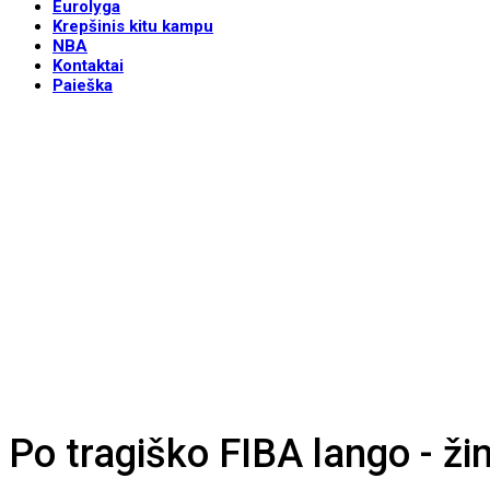
Eurolyga
Krepšinis kitu kampu
NBA
Kontaktai
Paieška
Po tragiško FIBA lango - žini