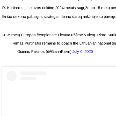
R. Kurtinaitis į Lietuvos rinktinę 2024 metais sugrįžo po 15 metų p
Iki šio sezono pabaigos strategas derino darbą rinktinėje su pare
2025 metų Europos čempionate Lietuva užėmė 5 vietą. Rimo Kurtinaičio
Rimas Kurtinaitis remains to coach the Lithuanian national t
— Giannis Fakinos (@GiannFakin)
July 6, 2026