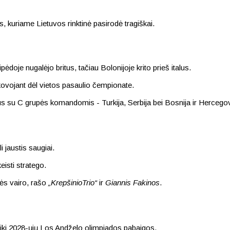
 kuriame Lietuvos rinktinė pasirodė tragiškai.
pėdoje nugalėjo britus, tačiau Bolonijoje krito prieš italus.
kovojant dėl vietos pasaulio čempionate.
sikaus su C grupės komandomis - Turkija, Serbija bei Bosnija ir Herc
 jaustis saugiai.
eisti stratego.
inės vairo, rašo
„KrepšinioTrio“
ir
Giannis Fakinos
.
– iki 2028-ųjų Los Andželo olimpiados pabaigos.