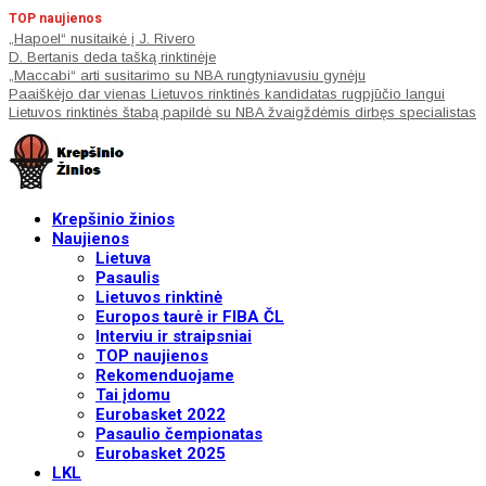
TOP naujienos
„Hapoel“ nusitaikė į J. Rivero
D. Bertanis deda tašką rinktinėje
„Maccabi“ arti susitarimo su NBA rungtyniavusiu gynėju
Paaiškėjo dar vienas Lietuvos rinktinės kandidatas rugpjūčio langui
Lietuvos rinktinės štabą papildė su NBA žvaigždėmis dirbęs specialistas
Krepšinio žinios
Naujienos
Lietuva
Pasaulis
Lietuvos rinktinė
Europos taurė ir FIBA ČL
Interviu ir straipsniai
TOP naujienos
Rekomenduojame
Tai įdomu
Eurobasket 2022
Pasaulio čempionatas
Eurobasket 2025
LKL