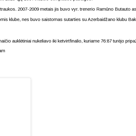
ertraukos. 2007-2009 metais jis buvo vyr. trenerio Ramūno Butauto as
igomis klube, nes buvo saistomas sutarties su Azerbaidžano klubu Ba
 auklėtiniai nukeliavo iki ketvirtfinalio, kuriame 76:87 turėjo pripaž
eam