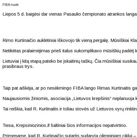
FIBA nuotr.
Liepos 5 d. baigėsi dar vienas Pasaulio čempionato atrankos langas,
Rimo Kurtinaičio auklėtiniai iškovojo tik vieną pergalę. Mūsiškiai Klai
Netikėtas pralaimėjimas prieš italus sukomplikavo mūsiškių padėtį 
Lietuviai į kitą etapą pateko be įskaitinių taškų. Čia mūsiškiai su
prasibraus trys.
Taip pat aiškėja, ar po nesėkmingo FIBA lango Rimas Kurtinaitis gali
Naujausiomis žiniomis, asociacija „Lietuvos krepšinis“ neplanuoja k
Tai reiškia, kad R. Kurtinaitis ir toliau stovės už Lietuvos vyrų rinkt
Tiesa,
Krepsiniozinios.lt
šaltiniai šios informacijos nepatvirtino.
Primename, kad R. Kurtinaičio sutartis sudaryta olimpiniam ciklui 