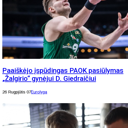
Paaiškėjo įspūdingas PAOK pasiūlymas
„Žalgirio“ gynėjui D. Giedraičiui
26 Rugpjūtis 07
Eurolyga