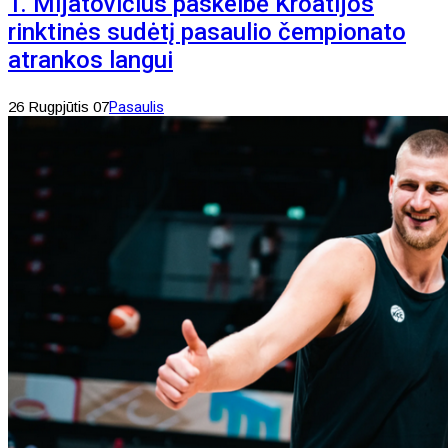
T. Mijatovičius paskelbė Kroatijos
rinktinės sudėtį pasaulio čempionato
atrankos langui
26 Rugpjūtis 07
Pasaulis