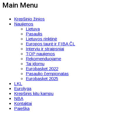
Main Menu
Krepšinio žinios
Naujienos
Lietuva
Pasaulis
Lietuvos rinktinė
Europos taurė ir FIBA ČL
Interviu ir straipsniai
TOP naujienos
Rekomenduojame
Tai įdomu
Eurobasket 2022
Pasaulio čempionatas
Eurobasket 2025
LKL
Eurolyga
Krepšinis kitu kampu
NBA
Kontaktai
Paieška