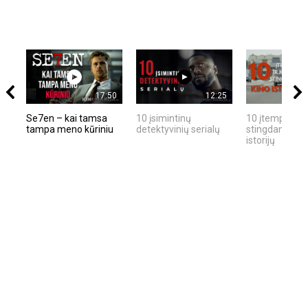
17:50
12:25
Se7en – kai tamsa
10 įsimintinų
10 įtemptų, kr
tampa meno kūriniu
detektyvinių serialų
stingdančių ki
istorijų