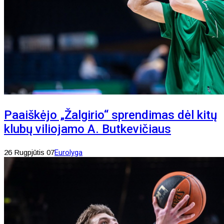
Paaiškėjo „Žalgirio“ sprendimas dėl kitų
klubų viliojamo A. Butkevičiaus
26 Rugpjūtis 07
Eurolyga