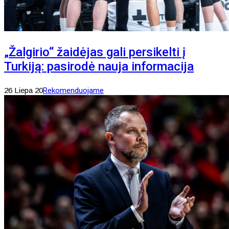
„Žalgirio“ žaidėjas gali persikelti į
Turkiją: pasirodė nauja informacija
26 Liepa 20
Rekomenduojame