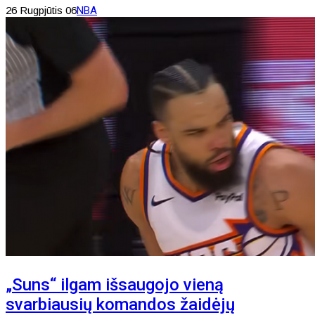
26 Rugpjūtis 06
NBA
„Suns“ ilgam išsaugojo vieną
svarbiausių komandos žaidėjų