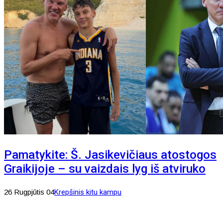
Pamatykite: Š. Jasikevičiaus atostogos
Graikijoje – su vaizdais lyg iš atviruko
26 Rugpjūtis 04
Krepšinis kitu kampu