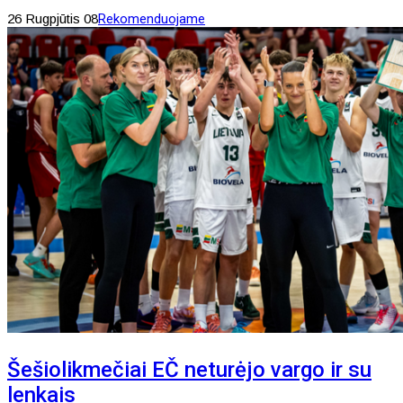
26 Rugpjūtis 08
Rekomenduojame
Šešiolikmečiai EČ neturėjo vargo ir su
lenkais