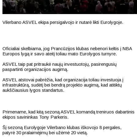
Vilerbano ASVEL ekipa persigalvojo ir nutarė likti Eurolygoje.
Oficialiai skelbiama, jog Prancūzijos klubas nebenori keltis į NBA
Europos lygą ir savo ateitį toliau mato Eurolygos turnyre.
ASVEL taip pat pritraukė naujų investuotojų, pasirengusių
paspartinti organizacijos augimą.
ASVEL atstovai pabrėžia, kad organizacija toliau investuoja į
infrastruktūrą, sudėtį bei bendrą projekto augimą, kad atitiktų
aukščiausius lygos standartus.
Primename, kad kitą sezoną ASVEL komandą treniruos dabartinis
ekipos savininkas Tony Parkeris.
Šį sezoną Eurolygoje Vilerbano klubas iškovojo 8 pergales,
patyrė 30 pralaimėjimų bei užėmė 20 vietą.