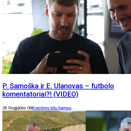
P. Samoška ir E. Ulanovas – futbolo
komentatoriai?! (VIDEO)
26 Rugpjūtis 06
Krepšinis kitu kampu