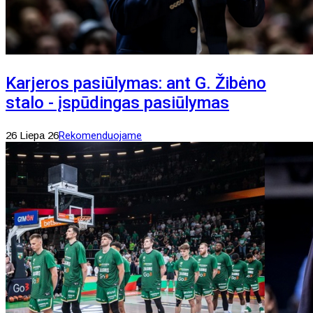
Karjeros pasiūlymas: ant G. Žibėno
stalo - įspūdingas pasiūlymas
26 Liepa 26
Rekomenduojame