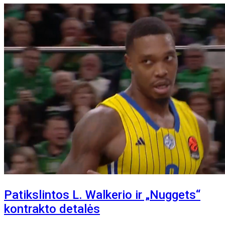
Patikslintos L. Walkerio ir „Nuggets“
kontrakto detalės