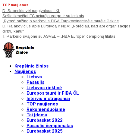
TOP naujienos
D. Sabeckis vėl rungtyniaus LKL
Šešiolikmečiai EČ neturėjo vargo ir su lenkais
„Rytas“ sužinojo varžovus FIBA Tarpkontinentinėje taurėje Pekine
D. Rajakovičius apie Eurolygą ir NBA: „Norėčiau, kad abi organizacijos
dirbtų kartu“
T. Parkerio svajonė su ASVEL – „NBA Europe“ čempionų titulas
Krepšinio žinios
Naujienos
Lietuva
Pasaulis
Lietuvos rinktinė
Europos taurė ir FIBA ČL
Interviu ir straipsniai
TOP naujienos
Rekomenduojame
Tai įdomu
Eurobasket 2022
Pasaulio čempionatas
Eurobasket 2025