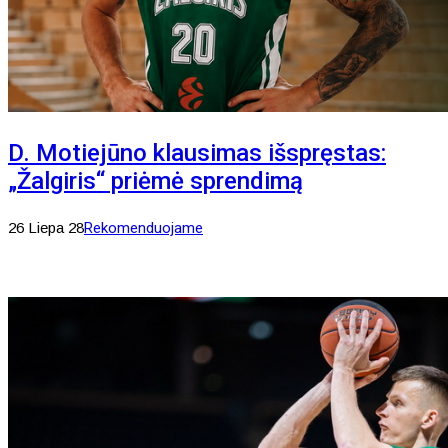
D. Motiejūno klausimas išspręstas:
„Žalgiris“ priėmė sprendimą
26 Liepa 28
Rekomenduojame