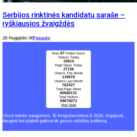
Serbijos rinktinės kandidatų sąraše –
ryškiausios žvaigždės
26 Rugpjūtis 06
Pasaulis
87
Now,
Online Users
Visitors Today
19814
Page Views Today
27156
Visitors This Month
139978
Visitors Last Month
762527
Total Page Views
60680131
Total Visitors
59670073
View Stats
Visos teisės saugomos. © Krepsiniozinios.lt 2026. Kopijuoti,
dauginti bei platinti galima tik gavus raštišką sutikimą.