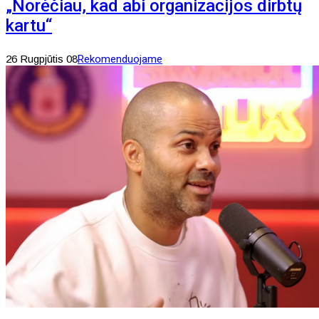
„Norėčiau, kad abi organizacijos dirbtų
kartu“
26 Rugpjūtis 08
Rekomenduojame