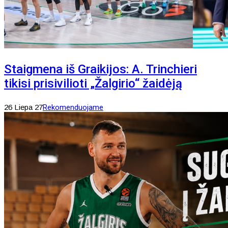
Staigmena iš Graikijos: A. Trinchieri
tikisi prisivilioti „Žalgirio“ žaidėją
26 Liepa 27
Rekomenduojame