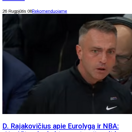
26 Rugpjūtis 08
Rekomenduojame
D. Rajakovičius apie Eurolygą ir NBA: